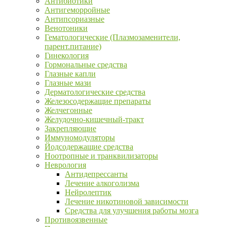
Антибиотики
Антигеморройные
Антипсориазные
Венотоники
Гематологические (Плазмозаменители,
парент.питание)
Гинекология
Гормональные средства
Глазные капли
Глазные мази
Дерматологические средства
Железосодержащие препараты
Желчегонные
Желудочно-кишечный-тракт
Закрепляющие
Иммуномодуляторы
Йодсодержащие средства
Ноотропные и транквилизаторы
Неврология
Антидепрессанты
Лечение алкоголизма
Нейролептик
Лечение никотиновой зависимости
Средства для улучшения работы мозга
Противоязвенные