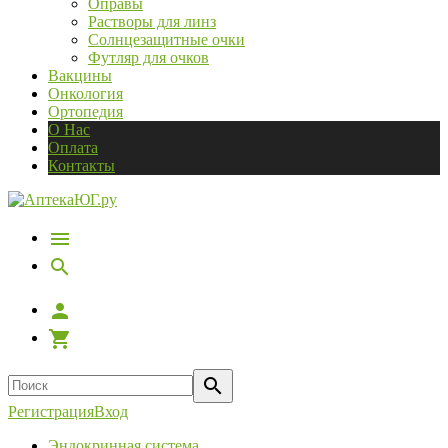
Оправы
Растворы для линз
Солнцезащитные очки
Футляр для очков
Вакцины
Онкология
Ортопедия
О Нас
Оплата
Контакты
Регистрация
Вход
Эндокринная система