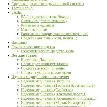
Средства для лечения дыхательной системы
Тесты Ковид
БАДы
БАДы производителя Эвалар
Витамины (поливитамины)
Конфеты и леденцы
Масла эфирные
Ранозаживляющие, повыш регенерацию
Средства для ванн (соли, пенки...)
Вакцины
Гомеопатические средства
Гомеопатические средства Хель
Детские товары
Косметика Джонсон
Соски пустышки бутылочки
Средства детской гигиены
Средства ухода за младенцами
Изделия медицинского назначения
Изделия мед назнач (Шприцы)
Изделия мед назнач (Тесты на беременность)
Изделия мед назнач (Салфетки)
Изделия мед назнач (Пластыри наборы)
Изделия мед назнач (Горчишники, пипетки...)
Изделия мед назнач (Маски, Компрессы...)
Изделия мед назнач (Презервативы №3)