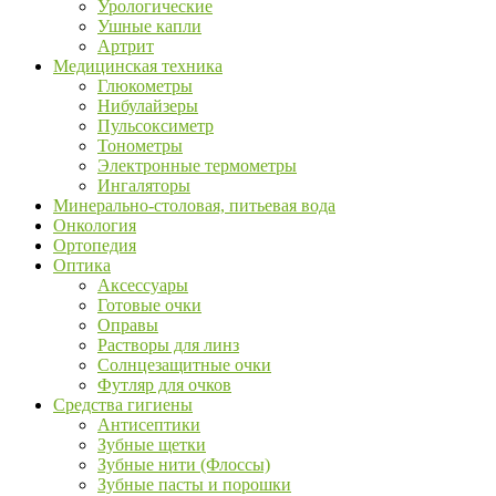
Урологические
Ушные капли
Артрит
Медицинская техника
Глюкометры
Нибулайзеры
Пульсоксиметр
Тонометры
Электронные термометры
Ингаляторы
Минерально-столовая, питьевая вода
Онкология
Ортопедия
Оптика
Аксессуары
Готовые очки
Оправы
Растворы для линз
Солнцезащитные очки
Футляр для очков
Средства гигиены
Антисептики
Зубные щетки
Зубные нити (Флоссы)
Зубные пасты и порошки