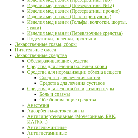
Изделия мед назнач (Презервативы №12)
Изделия мед назнач (Презервативы прочие)
Изделия мед назнач (Пластыри рулоны)
Изделия мед назнач (Гольфы, колготки, шорты,
чулки)
Изделия мед назнач (Перевязочные средства)
Подгузники, пеленки, простыни
Лекарственные травы, сборы
Питательные смеси
Лекарственные средства
Обеззараживающие средства
Средства для лечения болезней крови
Средства для нормализации обмена веществ
Средства для лечения костей
Средства для лечения суставов
Средства для лечения боли, температуры
Боль и спазмы
Обезболивающие средства
Анестезия
Адсорбенты-детоксиканты
Антигипертензивные (Мочегонные, БКК,
ИАПФ...)
Антигельминтные
Антигистаминные