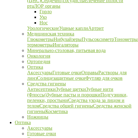
(ЦНС)
Сердечно-сосудистые
Лечение полости
рта
ЛОР органы
Горло
Ухо
Нос
Урологические
Ушные капли
Артрит
Медицинская техника
Глюкометры
Нибулайзеры
Пульсоксиметр
Тонометры
термометры
Ингаляторы
Минерально-столовая, питьевая вода
Онкология
Ортопедия
Оптика
Аксессуары
Готовые очки
Оправы
Растворы для
линз
Солнцезащитные очки
Футляр для очков
Средства гигиены
Антисептики
Зубные щетки
Зубные нити
(Флоссы)
Зубные пасты и порошки
Подгузники,
пеленки, простыни
Средства ухода за лицом и
телом
Средства общей гигиены
Средства женской
гигиены
Косметика
Ножницы
Оптика
Аксессуары
Готовые очки