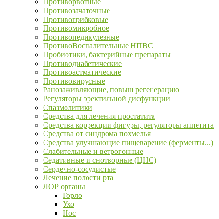
Противорвотные
Противозачаточные
Противогрибковые
Противомикробное
Противопедикулезные
ПротивоВоспалительные НПВС
Пробиотики, бактерийные препараты
Противодиабетические
Противоастматические
Противовирусные
Ранозаживляющие, повыш регенерацию
Регуляторы эректильной дисфункции
Спазмолитики
Средства для лечения простатита
Средства коррекции фигуры, регуляторы аппетита
Средства от синдрома похмелья
Средства улучшающие пищеварение (ферменты...)
Слабительные и ветрогонные
Седативные и снотворные (ЦНС)
Сердечно-сосудистые
Лечение полости рта
ЛОР органы
Горло
Ухо
Нос