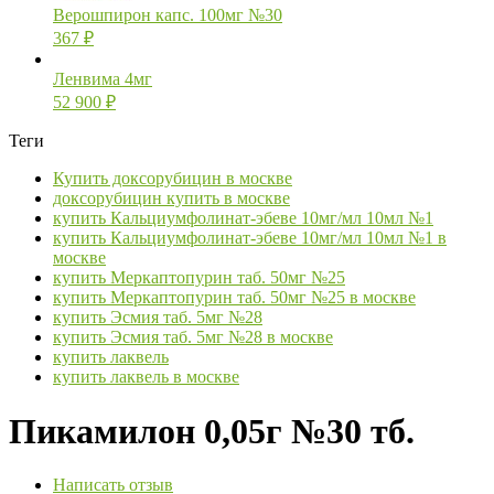
Верошпирон капс. 100мг №30
367
₽
Ленвима 4мг
52 900
₽
Теги
Купить доксорубицин в москве
доксорубицин купить в москве
купить Кальциумфолинат-эбеве 10мг/мл 10мл №1
купить Кальциумфолинат-эбеве 10мг/мл 10мл №1 в
москве
купить Меркаптопурин таб. 50мг №25
купить Меркаптопурин таб. 50мг №25 в москве
купить Эсмия таб. 5мг №28
купить Эсмия таб. 5мг №28 в москве
купить лаквель
купить лаквель в москве
Пикамилон 0,05г №30 тб.
Написать отзыв