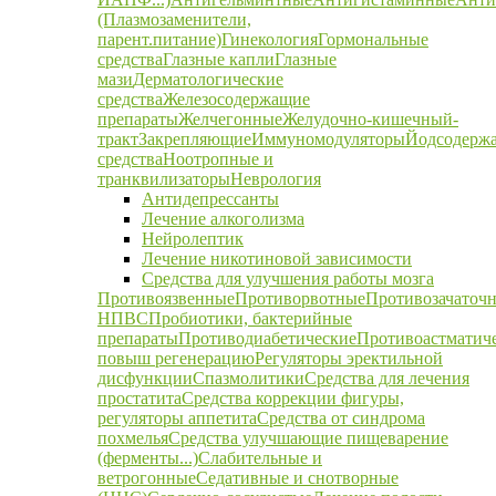
(Плазмозаменители,
парент.питание)
Гинекология
Гормональные
средства
Глазные капли
Глазные
мази
Дерматологические
средства
Железосодержащие
препараты
Желчегонные
Желудочно-кишечный-
тракт
Закрепляющие
Иммуномодуляторы
Йодсодерж
средства
Ноотропные и
транквилизаторы
Неврология
Антидепрессанты
Лечение алкоголизма
Нейролептик
Лечение никотиновой зависимости
Средства для улучшения работы мозга
Противоязвенные
Противорвотные
Противозачаточ
НПВС
Пробиотики, бактерийные
препараты
Противодиабетические
Противоастматич
повыш регенерацию
Регуляторы эректильной
дисфункции
Спазмолитики
Средства для лечения
простатита
Средства коррекции фигуры,
регуляторы аппетита
Средства от синдрома
похмелья
Средства улучшающие пищеварение
(ферменты...)
Слабительные и
ветрогонные
Седативные и снотворные