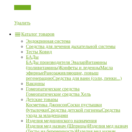
Корзина
Удалить
Каталог товаров
Эндокринная система
Средства для лечения дыхательной системы
Тесты Ковид
БАДы
БАДы производителя Эвалар
Витамины
(поливитамины)
Конфеты и леденцы
Масла
эфирные
Ранозаживляющие, повыш
регенерацию
Средства для ванн (соли, пенки...)
Вакцины
Гомеопатические средства
Гомеопатические средства Хель
Детские товары
Косметика Джонсон
Соски пустышки
бутылочки
Средства детской гигиены
Средства
ухода за младенцами
Изделия медицинского назначения
Изделия мед назнач (Шприцы)
Изделия мед назнач
(Тесты на беременность)
Изделия мед назнач