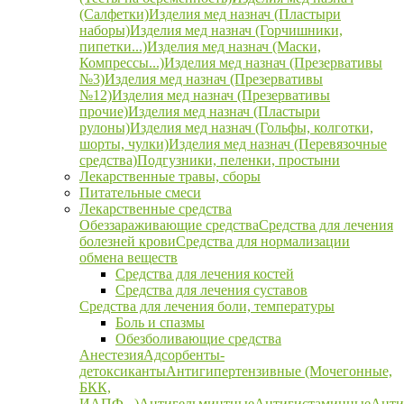
(Салфетки)
Изделия мед назнач (Пластыри
наборы)
Изделия мед назнач (Горчишники,
пипетки...)
Изделия мед назнач (Маски,
Компрессы...)
Изделия мед назнач (Презервативы
№3)
Изделия мед назнач (Презервативы
№12)
Изделия мед назнач (Презервативы
прочие)
Изделия мед назнач (Пластыри
рулоны)
Изделия мед назнач (Гольфы, колготки,
шорты, чулки)
Изделия мед назнач (Перевязочные
средства)
Подгузники, пеленки, простыни
Лекарственные травы, сборы
Питательные смеси
Лекарственные средства
Обеззараживающие средства
Средства для лечения
болезней крови
Средства для нормализации
обмена веществ
Средства для лечения костей
Средства для лечения суставов
Средства для лечения боли, температуры
Боль и спазмы
Обезболивающие средства
Анестезия
Адсорбенты-
детоксиканты
Антигипертензивные (Мочегонные,
БКК,
ИАПФ...)
Антигельминтные
Антигистаминные
Анти