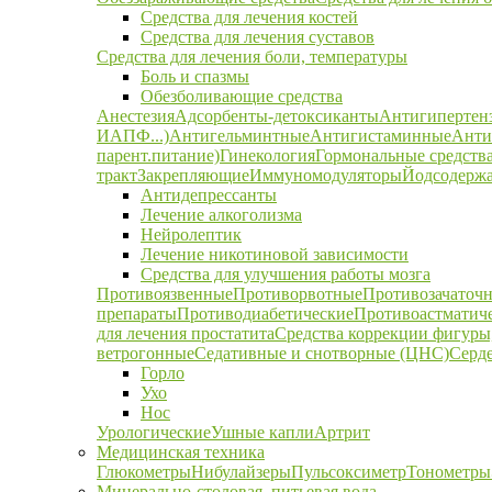
Средства для лечения костей
Средства для лечения суставов
Средства для лечения боли, температуры
Боль и спазмы
Обезболивающие средства
Анестезия
Адсорбенты-детоксиканты
Антигипертен
ИАПФ...)
Антигельминтные
Антигистаминные
Анти
парент.питание)
Гинекология
Гормональные средств
тракт
Закрепляющие
Иммуномодуляторы
Йодсодержа
Антидепрессанты
Лечение алкоголизма
Нейролептик
Лечение никотиновой зависимости
Средства для улучшения работы мозга
Противоязвенные
Противорвотные
Противозачаточ
препараты
Противодиабетические
Противоастматич
для лечения простатита
Средства коррекции фигуры,
ветрогонные
Седативные и снотворные (ЦНС)
Серд
Горло
Ухо
Нос
Урологические
Ушные капли
Артрит
Медицинская техника
Глюкометры
Нибулайзеры
Пульсоксиметр
Тонометры
Минерально-столовая, питьевая вода