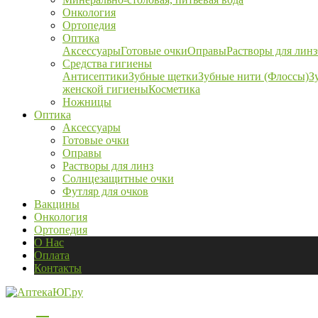
Онкология
Ортопедия
Оптика
Аксессуары
Готовые очки
Оправы
Растворы для линз
Средства гигиены
Антисептики
Зубные щетки
Зубные нити (Флоссы)
З
женской гигиены
Косметика
Ножницы
Оптика
Аксессуары
Готовые очки
Оправы
Растворы для линз
Солнцезащитные очки
Футляр для очков
Вакцины
Онкология
Ортопедия
О Нас
Оплата
Контакты