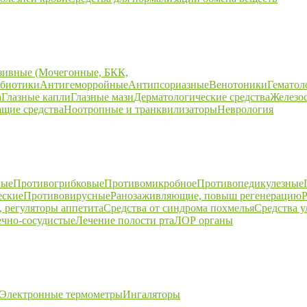
зивные (Мочегонные, БКК,
биотики
Антигеморройные
Антипсориазные
Венотоники
Гематол
а
Глазные капли
Глазные мази
Дерматологические средства
Железо
щие средства
Ноотропные и транквилизаторы
Неврология
ные
Противогрибковые
Противомикробное
Противопедикулезные
еские
Противовирусные
Ранозаживляющие, повыш регенерацию
Р
 регуляторы аппетита
Средства от синдрома похмелья
Средства 
ечно-сосудистые
Лечение полости рта
ЛОР органы
Электронные термометры
Ингаляторы