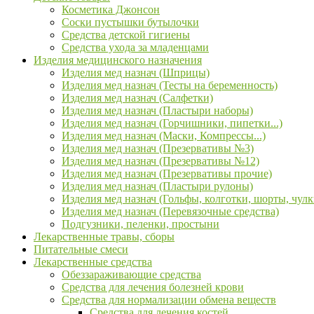
Косметика Джонсон
Соски пустышки бутылочки
Средства детской гигиены
Средства ухода за младенцами
Изделия медицинского назначения
Изделия мед назнач (Шприцы)
Изделия мед назнач (Тесты на беременность)
Изделия мед назнач (Салфетки)
Изделия мед назнач (Пластыри наборы)
Изделия мед назнач (Горчишники, пипетки...)
Изделия мед назнач (Маски, Компрессы...)
Изделия мед назнач (Презервативы №3)
Изделия мед назнач (Презервативы №12)
Изделия мед назнач (Презервативы прочие)
Изделия мед назнач (Пластыри рулоны)
Изделия мед назнач (Гольфы, колготки, шорты, чулк
Изделия мед назнач (Перевязочные средства)
Подгузники, пеленки, простыни
Лекарственные травы, сборы
Питательные смеси
Лекарственные средства
Обеззараживающие средства
Средства для лечения болезней крови
Средства для нормализации обмена веществ
Средства для лечения костей