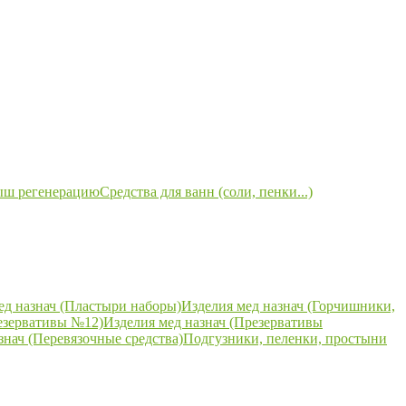
ыш регенерацию
Средства для ванн (соли, пенки...)
ед назнач (Пластыри наборы)
Изделия мед назнач (Горчишники,
езервативы №12)
Изделия мед назнач (Презервативы
знач (Перевязочные средства)
Подгузники, пеленки, простыни