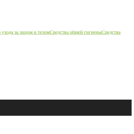
 ухода за лицом и телом
Средства общей гигиены
Средства