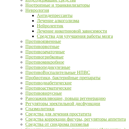
Ноотропные и транквилизаторы
Неврология
Антидепрессанты
Лечение алкоголизма
Нейролептик
Лечение никотиновой зависимости
Средства для улучшения работы мозга
Противоязвенные
Противорвотные
Противозачаточные
Противогрибковые
Противомикробное
Противопедикулезные
ПротивоВоспалительные НПВС
Пробиотики, бактерийные препараты
Противодиабетические
Противоастматические
Противовирусные
Ранозаживляющие, повыш регенерацию
Регуляторы эректильной дисфункции
Спазмолитики
Средства для лечения простатита
Средства коррекции фигуры, регуляторы аппетита
Средства от синдрома похмелья