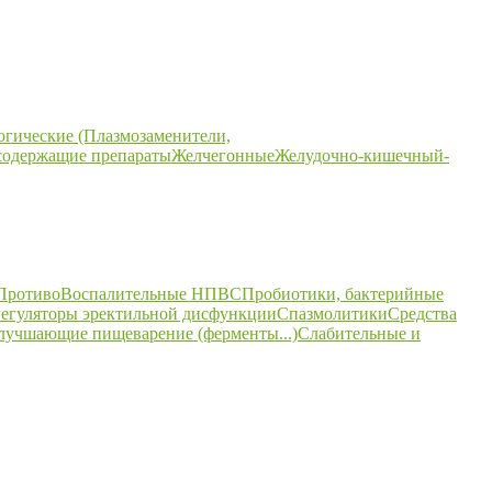
огические (Плазмозаменители,
содержащие препараты
Желчегонные
Желудочно-кишечный-
ПротивоВоспалительные НПВС
Пробиотики, бактерийные
егуляторы эректильной дисфункции
Спазмолитики
Средства
улучшающие пищеварение (ферменты...)
Слабительные и