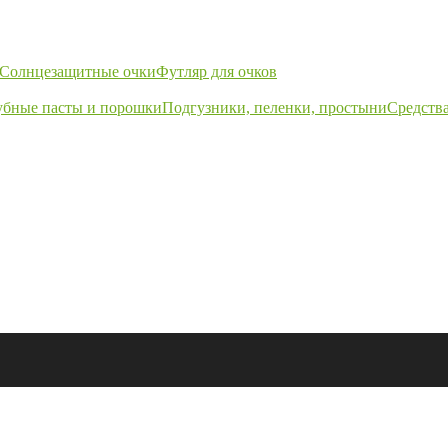
Солнцезащитные очки
Футляр для очков
убные пасты и порошки
Подгузники, пеленки, простыни
Средства