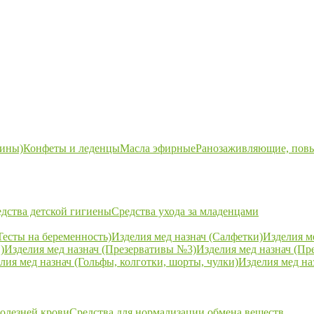
ины)
Конфеты и леденцы
Масла эфирные
Ранозаживляющие, пов
дства детской гигиены
Средства ухода за младенцами
Тесты на беременность)
Изделия мед назнач (Салфетки)
Изделия м
)
Изделия мед назнач (Презервативы №3)
Изделия мед назнач (Пр
лия мед назнач (Гольфы, колготки, шорты, чулки)
Изделия мед на
болезней крови
Средства для нормализации обмена веществ