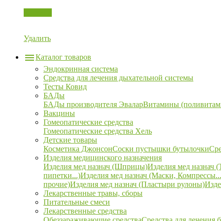
Корзина
Удалить
Каталог товаров
Эндокринная система
Средства для лечения дыхательной системы
Тесты Ковид
БАДы
БАДы производителя Эвалар
Витамины (поливитам
Вакцины
Гомеопатические средства
Гомеопатические средства Хель
Детские товары
Косметика Джонсон
Соски пустышки бутылочки
Сре
Изделия медицинского назначения
Изделия мед назнач (Шприцы)
Изделия мед назнач (
пипетки...)
Изделия мед назнач (Маски, Компрессы...
прочие)
Изделия мед назнач (Пластыри рулоны)
Изде
Лекарственные травы, сборы
Питательные смеси
Лекарственные средства
Обеззараживающие средства
Средства для лечения 