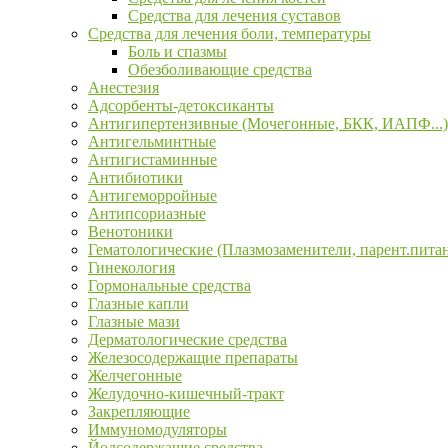
Средства для лечения суставов
Средства для лечения боли, температуры
Боль и спазмы
Обезболивающие средства
Анестезия
Адсорбенты-детоксиканты
Антигипертензивные (Мочегонные, БКК, ИАПФ...)
Антигельминтные
Антигистаминные
Антибиотики
Антигеморройные
Антипсориазные
Венотоники
Гематологические (Плазмозаменители, парент.пита
Гинекология
Гормональные средства
Глазные капли
Глазные мази
Дерматологические средства
Железосодержащие препараты
Желчегонные
Желудочно-кишечный-тракт
Закрепляющие
Иммуномодуляторы
Йодсодержащие средства