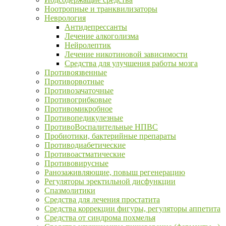
Ноотропные и транквилизаторы
Неврология
Антидепрессанты
Лечение алкоголизма
Нейролептик
Лечение никотиновой зависимости
Средства для улучшения работы мозга
Противоязвенные
Противорвотные
Противозачаточные
Противогрибковые
Противомикробное
Противопедикулезные
ПротивоВоспалительные НПВС
Пробиотики, бактерийные препараты
Противодиабетические
Противоастматические
Противовирусные
Ранозаживляющие, повыш регенерацию
Регуляторы эректильной дисфункции
Спазмолитики
Средства для лечения простатита
Средства коррекции фигуры, регуляторы аппетита
Средства от синдрома похмелья