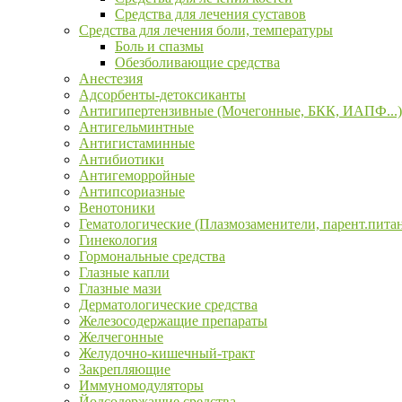
Средства для лечения суставов
Средства для лечения боли, температуры
Боль и спазмы
Обезболивающие средства
Анестезия
Адсорбенты-детоксиканты
Антигипертензивные (Мочегонные, БКК, ИАПФ...)
Антигельминтные
Антигистаминные
Антибиотики
Антигеморройные
Антипсориазные
Венотоники
Гематологические (Плазмозаменители, парент.пита
Гинекология
Гормональные средства
Глазные капли
Глазные мази
Дерматологические средства
Железосодержащие препараты
Желчегонные
Желудочно-кишечный-тракт
Закрепляющие
Иммуномодуляторы
Йодсодержащие средства