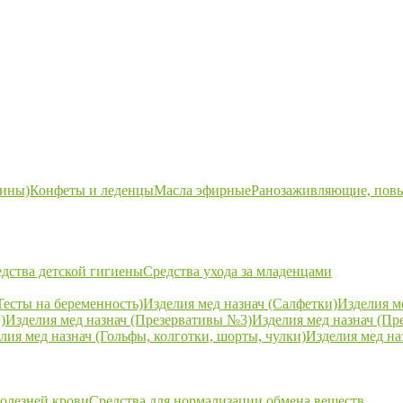
ины)
Конфеты и леденцы
Масла эфирные
Ранозаживляющие, пов
дства детской гигиены
Средства ухода за младенцами
Тесты на беременность)
Изделия мед назнач (Салфетки)
Изделия м
)
Изделия мед назнач (Презервативы №3)
Изделия мед назнач (Пр
лия мед назнач (Гольфы, колготки, шорты, чулки)
Изделия мед на
болезней крови
Средства для нормализации обмена веществ