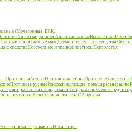
зивные (Мочегонные, БКК,
биотики
Антигеморройные
Антипсориазные
Венотоники
Гематол
а
Глазные капли
Глазные мази
Дерматологические средства
Железо
щие средства
Ноотропные и транквилизаторы
Неврология
ные
Противогрибковые
Противомикробное
Противопедикулезные
еские
Противовирусные
Ранозаживляющие, повыш регенерацию
Р
 регуляторы аппетита
Средства от синдрома похмелья
Средства 
ечно-сосудистые
Лечение полости рта
ЛОР органы
Электронные термометры
Ингаляторы