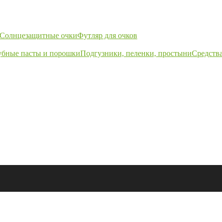
Солнцезащитные очки
Футляр для очков
убные пасты и порошки
Подгузники, пеленки, простыни
Средства