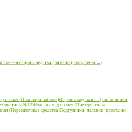
ыш регенерацию
Средства для ванн (соли, пенки...)
ед назнач (Пластыри наборы)
Изделия мед назнач (Горчишники,
езервативы №12)
Изделия мед назнач (Презервативы
знач (Перевязочные средства)
Подгузники, пеленки, простыни