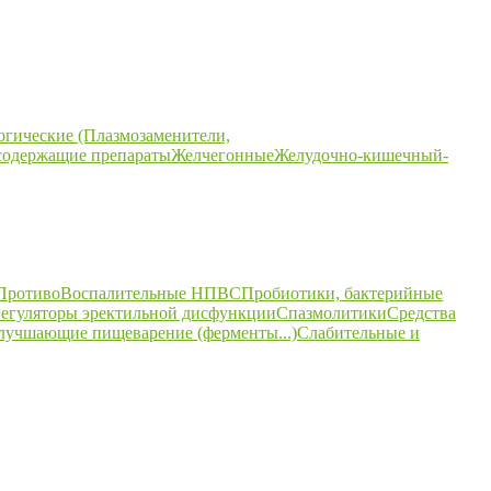
огические (Плазмозаменители,
содержащие препараты
Желчегонные
Желудочно-кишечный-
ПротивоВоспалительные НПВС
Пробиотики, бактерийные
егуляторы эректильной дисфункции
Спазмолитики
Средства
улучшающие пищеварение (ферменты...)
Слабительные и