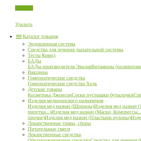
Корзина
Удалить
Каталог товаров
Эндокринная система
Средства для лечения дыхательной системы
Тесты Ковид
БАДы
БАДы производителя Эвалар
Витамины (поливитам
Вакцины
Гомеопатические средства
Гомеопатические средства Хель
Детские товары
Косметика Джонсон
Соски пустышки бутылочки
Сре
Изделия медицинского назначения
Изделия мед назнач (Шприцы)
Изделия мед назнач (
пипетки...)
Изделия мед назнач (Маски, Компрессы...
прочие)
Изделия мед назнач (Пластыри рулоны)
Изде
Лекарственные травы, сборы
Питательные смеси
Лекарственные средства
Обеззараживающие средства
Средства для лечения 