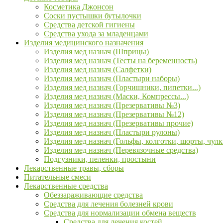
Косметика Джонсон
Соски пустышки бутылочки
Средства детской гигиены
Средства ухода за младенцами
Изделия медицинского назначения
Изделия мед назнач (Шприцы)
Изделия мед назнач (Тесты на беременность)
Изделия мед назнач (Салфетки)
Изделия мед назнач (Пластыри наборы)
Изделия мед назнач (Горчишники, пипетки...)
Изделия мед назнач (Маски, Компрессы...)
Изделия мед назнач (Презервативы №3)
Изделия мед назнач (Презервативы №12)
Изделия мед назнач (Презервативы прочие)
Изделия мед назнач (Пластыри рулоны)
Изделия мед назнач (Гольфы, колготки, шорты, чулк
Изделия мед назнач (Перевязочные средства)
Подгузники, пеленки, простыни
Лекарственные травы, сборы
Питательные смеси
Лекарственные средства
Обеззараживающие средства
Средства для лечения болезней крови
Средства для нормализации обмена веществ
Средства для лечения костей