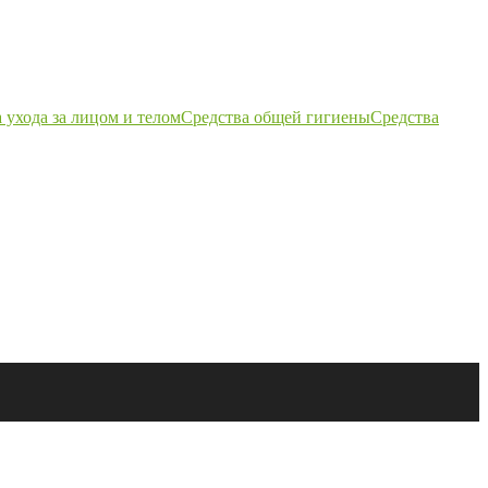
 ухода за лицом и телом
Средства общей гигиены
Средства