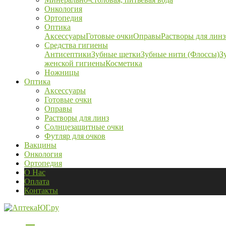
Онкология
Ортопедия
Оптика
Аксессуары
Готовые очки
Оправы
Растворы для линз
Средства гигиены
Антисептики
Зубные щетки
Зубные нити (Флоссы)
З
женской гигиены
Косметика
Ножницы
Оптика
Аксессуары
Готовые очки
Оправы
Растворы для линз
Солнцезащитные очки
Футляр для очков
Вакцины
Онкология
Ортопедия
О Нас
Оплата
Контакты