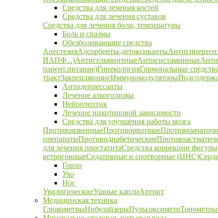
Средства для лечения костей
Средства для лечения суставов
Средства для лечения боли, температуры
Боль и спазмы
Обезболивающие средства
Анестезия
Адсорбенты-детоксиканты
Антигипертен
ИАПФ...)
Антигельминтные
Антигистаминные
Анти
парент.питание)
Гинекология
Гормональные средств
тракт
Закрепляющие
Иммуномодуляторы
Йодсодержа
Антидепрессанты
Лечение алкоголизма
Нейролептик
Лечение никотиновой зависимости
Средства для улучшения работы мозга
Противоязвенные
Противорвотные
Противозачаточ
препараты
Противодиабетические
Противоастматич
для лечения простатита
Средства коррекции фигуры,
ветрогонные
Седативные и снотворные (ЦНС)
Серд
Горло
Ухо
Нос
Урологические
Ушные капли
Артрит
Медицинская техника
Глюкометры
Нибулайзеры
Пульсоксиметр
Тонометры
Минерально-столовая, питьевая вода