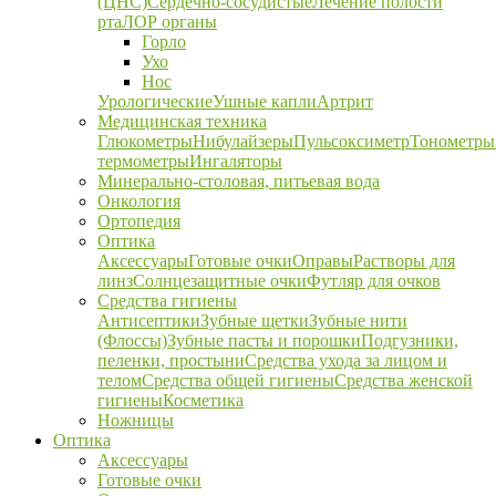
(ЦНС)
Сердечно-сосудистые
Лечение полости
рта
ЛОР органы
Горло
Ухо
Нос
Урологические
Ушные капли
Артрит
Медицинская техника
Глюкометры
Нибулайзеры
Пульсоксиметр
Тонометры
термометры
Ингаляторы
Минерально-столовая, питьевая вода
Онкология
Ортопедия
Оптика
Аксессуары
Готовые очки
Оправы
Растворы для
линз
Солнцезащитные очки
Футляр для очков
Средства гигиены
Антисептики
Зубные щетки
Зубные нити
(Флоссы)
Зубные пасты и порошки
Подгузники,
пеленки, простыни
Средства ухода за лицом и
телом
Средства общей гигиены
Средства женской
гигиены
Косметика
Ножницы
Оптика
Аксессуары
Готовые очки