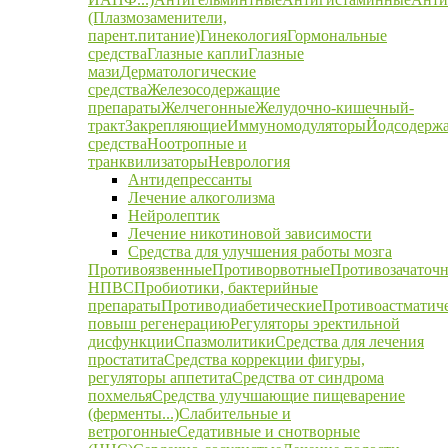
(Плазмозаменители,
парент.питание)
Гинекология
Гормональные
средства
Глазные капли
Глазные
мази
Дерматологические
средства
Железосодержащие
препараты
Желчегонные
Желудочно-кишечный-
тракт
Закрепляющие
Иммуномодуляторы
Йодсодерж
средства
Ноотропные и
транквилизаторы
Неврология
Антидепрессанты
Лечение алкоголизма
Нейролептик
Лечение никотиновой зависимости
Средства для улучшения работы мозга
Противоязвенные
Противорвотные
Противозачаточ
НПВС
Пробиотики, бактерийные
препараты
Противодиабетические
Противоастматич
повыш регенерацию
Регуляторы эректильной
дисфункции
Спазмолитики
Средства для лечения
простатита
Средства коррекции фигуры,
регуляторы аппетита
Средства от синдрома
похмелья
Средства улучшающие пищеварение
(ферменты...)
Слабительные и
ветрогонные
Седативные и снотворные