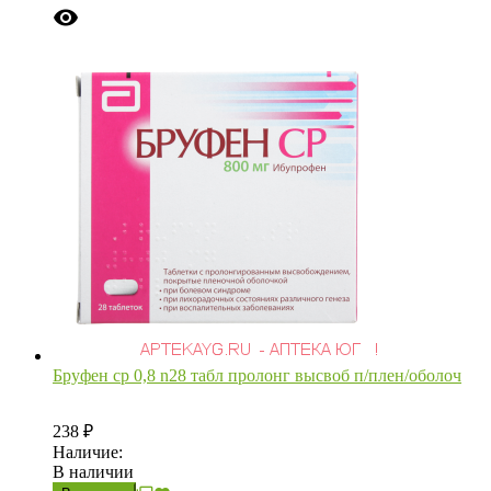
Бруфен ср 0,8 n28 табл пролонг высвоб п/плен/оболоч
238
₽
Наличие:
В наличии