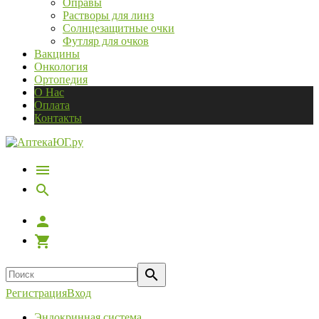
Оправы
Растворы для линз
Солнцезащитные очки
Футляр для очков
Вакцины
Онкология
Ортопедия
О Нас
Оплата
Контакты
Регистрация
Вход
Эндокринная система