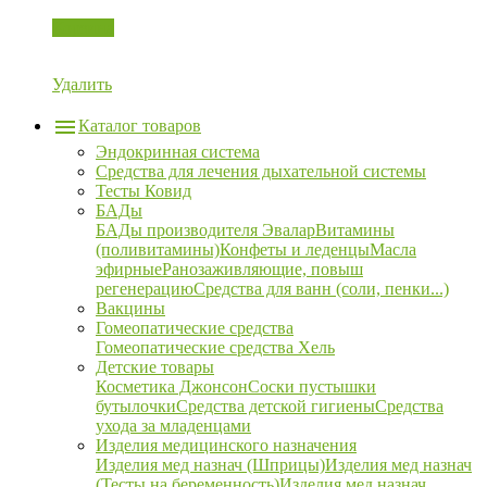
Корзина
Удалить
Каталог товаров
Эндокринная система
Средства для лечения дыхательной системы
Тесты Ковид
БАДы
БАДы производителя Эвалар
Витамины
(поливитамины)
Конфеты и леденцы
Масла
эфирные
Ранозаживляющие, повыш
регенерацию
Средства для ванн (соли, пенки...)
Вакцины
Гомеопатические средства
Гомеопатические средства Хель
Детские товары
Косметика Джонсон
Соски пустышки
бутылочки
Средства детской гигиены
Средства
ухода за младенцами
Изделия медицинского назначения
Изделия мед назнач (Шприцы)
Изделия мед назнач
(Тесты на беременность)
Изделия мед назнач