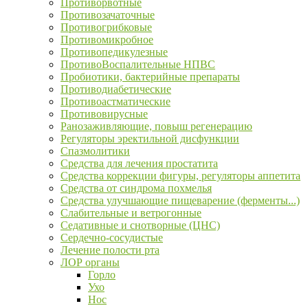
Противорвотные
Противозачаточные
Противогрибковые
Противомикробное
Противопедикулезные
ПротивоВоспалительные НПВС
Пробиотики, бактерийные препараты
Противодиабетические
Противоастматические
Противовирусные
Ранозаживляющие, повыш регенерацию
Регуляторы эректильной дисфункции
Спазмолитики
Средства для лечения простатита
Средства коррекции фигуры, регуляторы аппетита
Средства от синдрома похмелья
Средства улучшающие пищеварение (ферменты...)
Слабительные и ветрогонные
Седативные и снотворные (ЦНС)
Сердечно-сосудистые
Лечение полости рта
ЛОР органы
Горло
Ухо
Нос