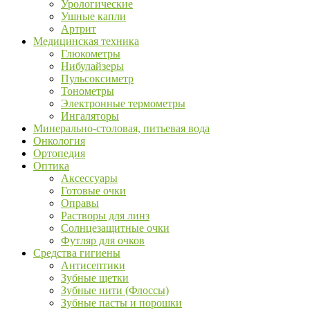
Урологические
Ушные капли
Артрит
Медицинская техника
Глюкометры
Нибулайзеры
Пульсоксиметр
Тонометры
Электронные термометры
Ингаляторы
Минерально-столовая, питьевая вода
Онкология
Ортопедия
Оптика
Аксессуары
Готовые очки
Оправы
Растворы для линз
Солнцезащитные очки
Футляр для очков
Средства гигиены
Антисептики
Зубные щетки
Зубные нити (Флоссы)
Зубные пасты и порошки