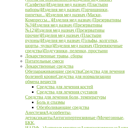
(Салфетки)
Изделия мед назнач (Пластыри
наборы)
Изделия мед назнач (Горчишники,
пипетки...)
Изделия мед назнач (Маски,
Компрессы...)
Изделия мед назнач (Презервативы
№3)
Изделия мед назнач (Презервативы
№12)
Изделия мед назнач (Презервативы
прочие)
Изделия мед назнач (Пластыри
рулоны)
Изделия мед назнач (Гольфы, колготки,
шорты, чулки)
Изделия мед назнач (Перевязочные
средства)
Подгузники, пеленки, простыни
Лекарственные травы, сборы
Питательные смеси
Лекарственные средства
Обеззараживающие средства
Средства для лечения
болезней крови
Средства для нормализации
обмена веществ
Средства для лечения костей
Средства для лечения суставов
Средства для лечения боли, температуры
Боль и спазмы
Обезболивающие средства
Анестезия
Адсорбенты-
детоксиканты
Антигипертензивные (Мочегонные,
БКК,
ИАПФ...)
Антигельминтные
Антигистаминные
Анти