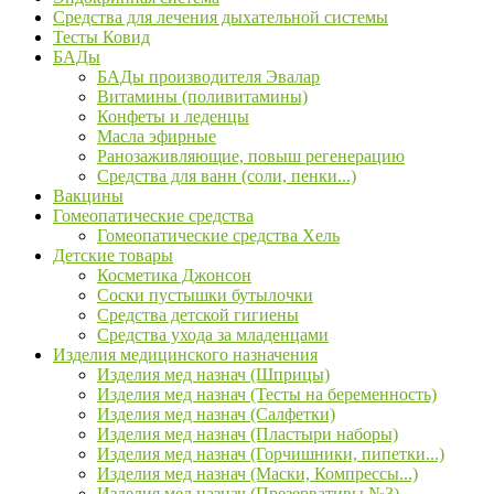
Средства для лечения дыхательной системы
Тесты Ковид
БАДы
БАДы производителя Эвалар
Витамины (поливитамины)
Конфеты и леденцы
Масла эфирные
Ранозаживляющие, повыш регенерацию
Средства для ванн (соли, пенки...)
Вакцины
Гомеопатические средства
Гомеопатические средства Хель
Детские товары
Косметика Джонсон
Соски пустышки бутылочки
Средства детской гигиены
Средства ухода за младенцами
Изделия медицинского назначения
Изделия мед назнач (Шприцы)
Изделия мед назнач (Тесты на беременность)
Изделия мед назнач (Салфетки)
Изделия мед назнач (Пластыри наборы)
Изделия мед назнач (Горчишники, пипетки...)
Изделия мед назнач (Маски, Компрессы...)
Изделия мед назнач (Презервативы №3)