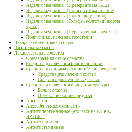
Изделия мед назнач (Презервативы №12)
Изделия мед назнач (Презервативы прочие)
Изделия мед назнач (Пластыри рулоны)
Изделия мед назнач (Гольфы, колготки, шорты,
чулки)
Изделия мед назнач (Перевязочные средства)
Подгузники, пеленки, простыни
Лекарственные травы, сборы
Питательные смеси
Лекарственные средства
Обеззараживающие средства
Средства для лечения болезней крови
Средства для нормализации обмена веществ
Средства для лечения костей
Средства для лечения суставов
Средства для лечения боли, температуры
Боль и спазмы
Обезболивающие средства
Анестезия
Адсорбенты-детоксиканты
Антигипертензивные (Мочегонные, БКК,
ИАПФ...)
Антигельминтные
Антигистаминные