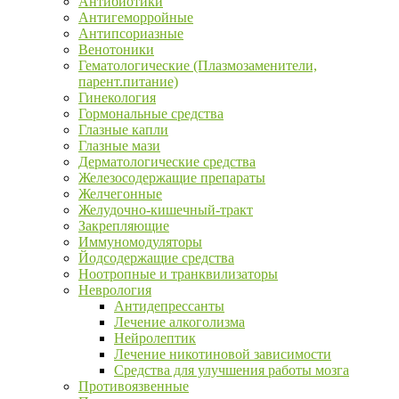
Антибиотики
Антигеморройные
Антипсориазные
Венотоники
Гематологические (Плазмозаменители,
парент.питание)
Гинекология
Гормональные средства
Глазные капли
Глазные мази
Дерматологические средства
Железосодержащие препараты
Желчегонные
Желудочно-кишечный-тракт
Закрепляющие
Иммуномодуляторы
Йодсодержащие средства
Ноотропные и транквилизаторы
Неврология
Антидепрессанты
Лечение алкоголизма
Нейролептик
Лечение никотиновой зависимости
Средства для улучшения работы мозга
Противоязвенные