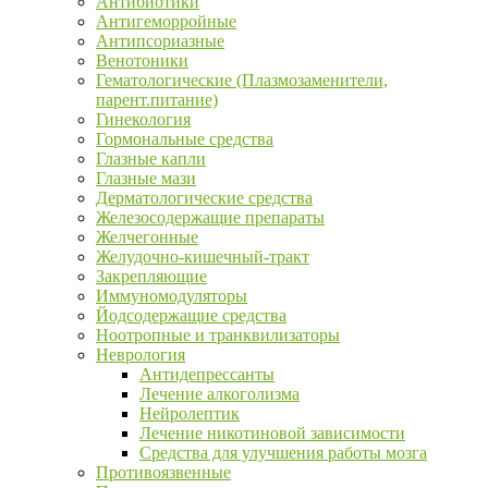
Антибиотики
Антигеморройные
Антипсориазные
Венотоники
Гематологические (Плазмозаменители,
парент.питание)
Гинекология
Гормональные средства
Глазные капли
Глазные мази
Дерматологические средства
Железосодержащие препараты
Желчегонные
Желудочно-кишечный-тракт
Закрепляющие
Иммуномодуляторы
Йодсодержащие средства
Ноотропные и транквилизаторы
Неврология
Антидепрессанты
Лечение алкоголизма
Нейролептик
Лечение никотиновой зависимости
Средства для улучшения работы мозга
Противоязвенные