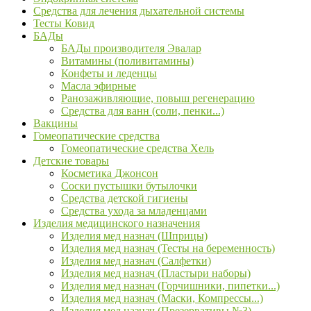
Средства для лечения дыхательной системы
Тесты Ковид
БАДы
БАДы производителя Эвалар
Витамины (поливитамины)
Конфеты и леденцы
Масла эфирные
Ранозаживляющие, повыш регенерацию
Средства для ванн (соли, пенки...)
Вакцины
Гомеопатические средства
Гомеопатические средства Хель
Детские товары
Косметика Джонсон
Соски пустышки бутылочки
Средства детской гигиены
Средства ухода за младенцами
Изделия медицинского назначения
Изделия мед назнач (Шприцы)
Изделия мед назнач (Тесты на беременность)
Изделия мед назнач (Салфетки)
Изделия мед назнач (Пластыри наборы)
Изделия мед назнач (Горчишники, пипетки...)
Изделия мед назнач (Маски, Компрессы...)
Изделия мед назнач (Презервативы №3)