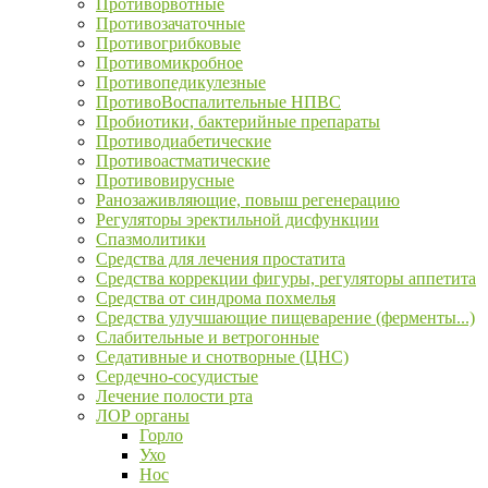
Противорвотные
Противозачаточные
Противогрибковые
Противомикробное
Противопедикулезные
ПротивоВоспалительные НПВС
Пробиотики, бактерийные препараты
Противодиабетические
Противоастматические
Противовирусные
Ранозаживляющие, повыш регенерацию
Регуляторы эректильной дисфункции
Спазмолитики
Средства для лечения простатита
Средства коррекции фигуры, регуляторы аппетита
Средства от синдрома похмелья
Средства улучшающие пищеварение (ферменты...)
Слабительные и ветрогонные
Седативные и снотворные (ЦНС)
Сердечно-сосудистые
Лечение полости рта
ЛОР органы
Горло
Ухо
Нос