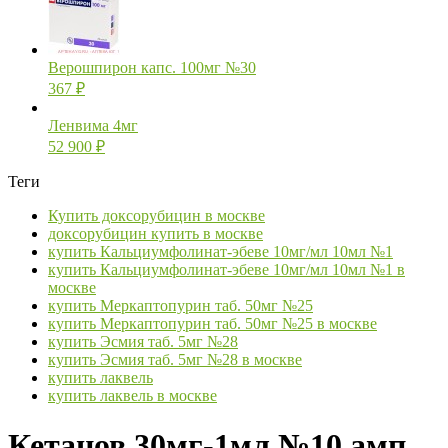
Верошпирон капс. 100мг №30
367
₽
Ленвима 4мг
52 900
₽
Теги
Купить доксорубицин в москве
доксорубицин купить в москве
купить Кальциумфолинат-эбеве 10мг/мл 10мл №1
купить Кальциумфолинат-эбеве 10мг/мл 10мл №1 в
москве
купить Меркаптопурин таб. 50мг №25
купить Меркаптопурин таб. 50мг №25 в москве
купить Эсмия таб. 5мг №28
купить Эсмия таб. 5мг №28 в москве
купить лаквель
купить лаквель в москве
Кетанов 30мг-1мл №10 амп.