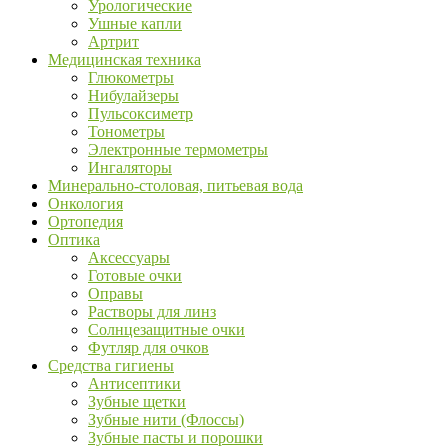
Урологические
Ушные капли
Артрит
Медицинская техника
Глюкометры
Нибулайзеры
Пульсоксиметр
Тонометры
Электронные термометры
Ингаляторы
Минерально-столовая, питьевая вода
Онкология
Ортопедия
Оптика
Аксессуары
Готовые очки
Оправы
Растворы для линз
Солнцезащитные очки
Футляр для очков
Средства гигиены
Антисептики
Зубные щетки
Зубные нити (Флоссы)
Зубные пасты и порошки