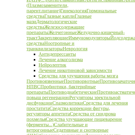
(Плазмозаменители,
парент.питание)
Гинекология
Гормональные
средства
Глазные капли
Глазные
мази
Дерматологические
средства
Железосодержащие
препараты
Желчегонные
Желудочно-кишечный-
тракт
Закрепляющие
Иммуномодуляторы
Йодсодерж
средства
Ноотропные и
транквилизаторы
Неврология
Антидепрессанты
Лечение алкоголизма
Нейролептик
Лечение никотиновой зависимости
Средства для улучшения работы мозга
Противоязвенные
Противорвотные
Противозачаточ
НПВС
Пробиотики, бактерийные
препараты
Противодиабетические
Противоастматич
повыш регенерацию
Регуляторы эректильной
дисфункции
Спазмолитики
Средства для лечения
простатита
Средства коррекции фигуры,
регуляторы аппетита
Средства от синдрома
похмелья
Средства улучшающие пищеварение
(ферменты...)
Слабительные и
ветрогонные
Седативные и снотворные