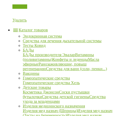
Корзина
Удалить
Каталог товаров
Эндокринная система
Средства для лечения дыхательной системы
Тесты Ковид
БАДы
БАДы производителя Эвалар
Витамины
(поливитамины)
Конфеты и леденцы
Масла
эфирные
Ранозаживляющие, повыш
регенерацию
Средства для ванн (соли, пенки...)
Вакцины
Гомеопатические средства
Гомеопатические средства Хель
Детские товары
Косметика Джонсон
Соски пустышки
бутылочки
Средства детской гигиены
Средства
ухода за младенцами
Изделия медицинского назначения
Изделия мед назнач (Шприцы)
Изделия мед назнач
(Тесты на беременность)
Изделия мед назнач