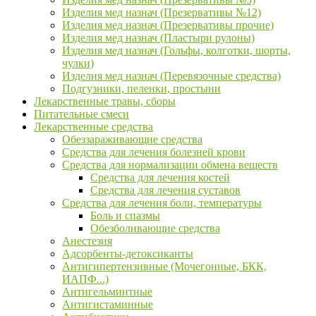
Изделия мед назнач (Презервативы №12)
Изделия мед назнач (Презервативы прочие)
Изделия мед назнач (Пластыри рулоны)
Изделия мед назнач (Гольфы, колготки, шорты,
чулки)
Изделия мед назнач (Перевязочные средства)
Подгузники, пеленки, простыни
Лекарственные травы, сборы
Питательные смеси
Лекарственные средства
Обеззараживающие средства
Средства для лечения болезней крови
Средства для нормализации обмена веществ
Средства для лечения костей
Средства для лечения суставов
Средства для лечения боли, температуры
Боль и спазмы
Обезболивающие средства
Анестезия
Адсорбенты-детоксиканты
Антигипертензивные (Мочегонные, БКК,
ИАПФ...)
Антигельминтные
Антигистаминные