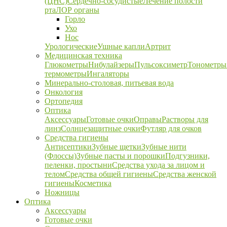
(ЦНС)
Сердечно-сосудистые
Лечение полости
рта
ЛОР органы
Горло
Ухо
Нос
Урологические
Ушные капли
Артрит
Медицинская техника
Глюкометры
Нибулайзеры
Пульсоксиметр
Тонометры
термометры
Ингаляторы
Минерально-столовая, питьевая вода
Онкология
Ортопедия
Оптика
Аксессуары
Готовые очки
Оправы
Растворы для
линз
Солнцезащитные очки
Футляр для очков
Средства гигиены
Антисептики
Зубные щетки
Зубные нити
(Флоссы)
Зубные пасты и порошки
Подгузники,
пеленки, простыни
Средства ухода за лицом и
телом
Средства общей гигиены
Средства женской
гигиены
Косметика
Ножницы
Оптика
Аксессуары
Готовые очки