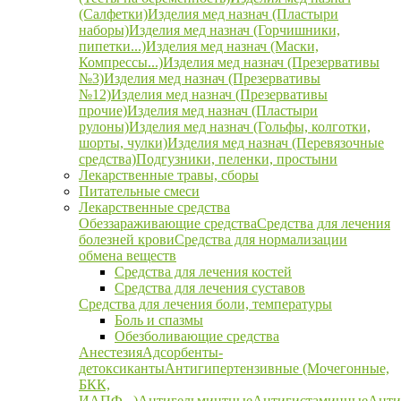
(Салфетки)
Изделия мед назнач (Пластыри
наборы)
Изделия мед назнач (Горчишники,
пипетки...)
Изделия мед назнач (Маски,
Компрессы...)
Изделия мед назнач (Презервативы
№3)
Изделия мед назнач (Презервативы
№12)
Изделия мед назнач (Презервативы
прочие)
Изделия мед назнач (Пластыри
рулоны)
Изделия мед назнач (Гольфы, колготки,
шорты, чулки)
Изделия мед назнач (Перевязочные
средства)
Подгузники, пеленки, простыни
Лекарственные травы, сборы
Питательные смеси
Лекарственные средства
Обеззараживающие средства
Средства для лечения
болезней крови
Средства для нормализации
обмена веществ
Средства для лечения костей
Средства для лечения суставов
Средства для лечения боли, температуры
Боль и спазмы
Обезболивающие средства
Анестезия
Адсорбенты-
детоксиканты
Антигипертензивные (Мочегонные,
БКК,
ИАПФ...)
Антигельминтные
Антигистаминные
Анти