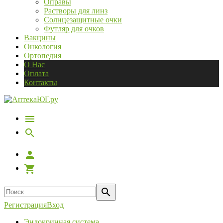
Оправы
Растворы для линз
Солнцезащитные очки
Футляр для очков
Вакцины
Онкология
Ортопедия
О Нас
Оплата
Контакты
Регистрация
Вход
Эндокринная система