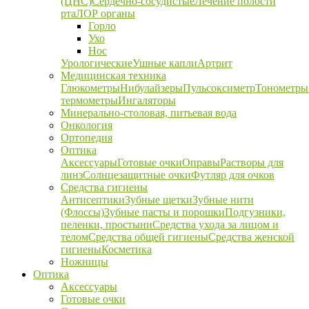
(ЦНС)
Сердечно-сосудистые
Лечение полости
рта
ЛОР органы
Горло
Ухо
Нос
Урологические
Ушные капли
Артрит
Медицинская техника
Глюкометры
Нибулайзеры
Пульсоксиметр
Тонометры
термометры
Ингаляторы
Минерально-столовая, питьевая вода
Онкология
Ортопедия
Оптика
Аксессуары
Готовые очки
Оправы
Растворы для
линз
Солнцезащитные очки
Футляр для очков
Средства гигиены
Антисептики
Зубные щетки
Зубные нити
(Флоссы)
Зубные пасты и порошки
Подгузники,
пеленки, простыни
Средства ухода за лицом и
телом
Средства общей гигиены
Средства женской
гигиены
Косметика
Ножницы
Оптика
Аксессуары
Готовые очки