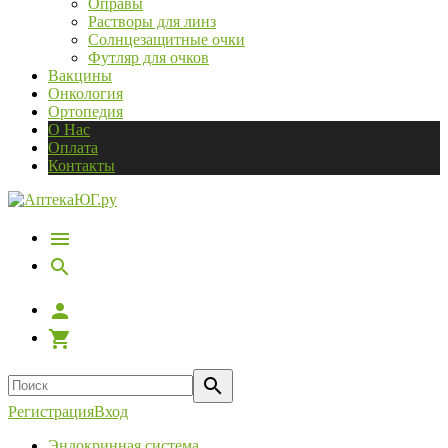
Оправы
Растворы для линз
Солнцезащитные очки
Футляр для очков
Вакцины
Онкология
Ортопедия
О Нас
Оплата
Контакты
Регистрация
Вход
Эндокринная система