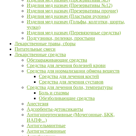
Изделия мед назнач (Презервативы №12)
Изделия мед назнач (Презервативы прочие)
Изделия мед назнач (Пластыри рулоны)
Изделия мед назнач (Гольфы, колготки, шорты,
чулки)
Изделия мед назнач (Перевязочные средства)
Подгузники, пеленки, простыни
Лекарственные травы, сборы
Питательные смеси
Лекарственные средства
Обеззараживающие средства
Средства для лечения болезней крови
Средства для нормализации обмена веществ
Средства для лечения костей
Средства для лечения суставов
Средства для лечения боли, температуры
Боль и спазмы
Обезболивающие средства
Анестезия
Адсорбенты-детоксиканты
Антигипертензивные (Мочегонные, БКК,
ИАПФ...)
Антигельминтные
Антигистаминные