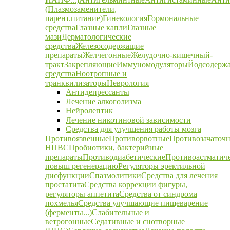
(Плазмозаменители,
парент.питание)
Гинекология
Гормональные
средства
Глазные капли
Глазные
мази
Дерматологические
средства
Железосодержащие
препараты
Желчегонные
Желудочно-кишечный-
тракт
Закрепляющие
Иммуномодуляторы
Йодсодерж
средства
Ноотропные и
транквилизаторы
Неврология
Антидепрессанты
Лечение алкоголизма
Нейролептик
Лечение никотиновой зависимости
Средства для улучшения работы мозга
Противоязвенные
Противорвотные
Противозачаточ
НПВС
Пробиотики, бактерийные
препараты
Противодиабетические
Противоастматич
повыш регенерацию
Регуляторы эректильной
дисфункции
Спазмолитики
Средства для лечения
простатита
Средства коррекции фигуры,
регуляторы аппетита
Средства от синдрома
похмелья
Средства улучшающие пищеварение
(ферменты...)
Слабительные и
ветрогонные
Седативные и снотворные