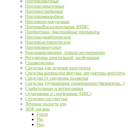
Противорвотные
Противозачаточные
Противогрибковые
Противомикробное
Противопедикулезные
ПротивоВоспалительные НПВС
Пробиотики, бактерийные препараты
Противодиабетические
Противоастматические
Противовирусные
Ранозаживляющие, повыш регенерацию
Регуляторы эректильной дисфункции
Спазмолитики
Средства для лечения простатита
Средства коррекции фигуры, регуляторы аппетита
Средства от синдрома похмелья
Средства улучшающие пищеварение (ферменты...)
Слабительные и ветрогонные
Седативные и снотворные (ЦНС)
Сердечно-сосудистые
Лечение полости рта
ЛОР органы
Горло
Ухо
Нос