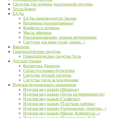
Средства для лечения дыхательной системы
Тесты Ковид
БАДы
БАДы производителя Эвалар
Витамины (поливитамины)
Конфеты и леденцы
Масла эфирные
Ранозаживляющие, повыш регенерацию
Средства для ванн (соли, пенки...)
Вакцины
Гомеопатические средства
Гомеопатические средства Хель
Детские товары
Косметика Джонсон
Соски пустышки бутылочки
Средства детской гигиены
Средства ухода за младенцами
Изделия медицинского назначения
Изделия мед назнач (Шприцы)
Изделия мед назнач (Тесты на беременность)
Изделия мед назнач (Салфетки)
Изделия мед назнач (Пластыри наборы)
Изделия мед назнач (Горчишники, пипетки...)
Изделия мед назнач (Маски, Компрессы...)
Изделия мед назнач (Презервативы №3)