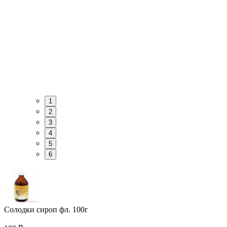
1
2
3
4
5
6
Солодки сироп фл. 100г