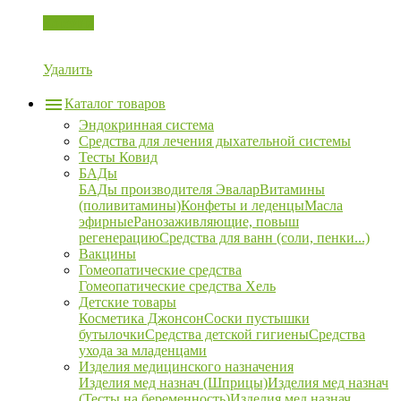
Корзина
Удалить
Каталог товаров
Эндокринная система
Средства для лечения дыхательной системы
Тесты Ковид
БАДы
БАДы производителя Эвалар
Витамины
(поливитамины)
Конфеты и леденцы
Масла
эфирные
Ранозаживляющие, повыш
регенерацию
Средства для ванн (соли, пенки...)
Вакцины
Гомеопатические средства
Гомеопатические средства Хель
Детские товары
Косметика Джонсон
Соски пустышки
бутылочки
Средства детской гигиены
Средства
ухода за младенцами
Изделия медицинского назначения
Изделия мед назнач (Шприцы)
Изделия мед назнач
(Тесты на беременность)
Изделия мед назнач