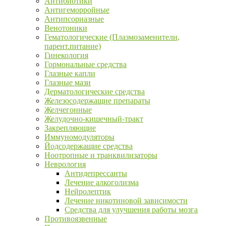
Антибиотики
Антигеморройные
Антипсориазные
Венотоники
Гематологические (Плазмозаменители,
парент.питание)
Гинекология
Гормональные средства
Глазные капли
Глазные мази
Дерматологические средства
Железосодержащие препараты
Желчегонные
Желудочно-кишечный-тракт
Закрепляющие
Иммуномодуляторы
Йодсодержащие средства
Ноотропные и транквилизаторы
Неврология
Антидепрессанты
Лечение алкоголизма
Нейролептик
Лечение никотиновой зависимости
Средства для улучшения работы мозга
Противоязвенные