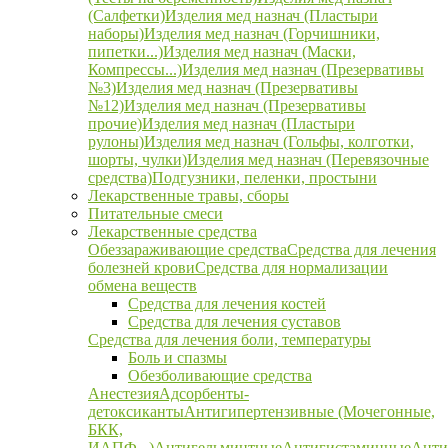
(Салфетки)
Изделия мед назнач (Пластыри
наборы)
Изделия мед назнач (Горчишники,
пипетки...)
Изделия мед назнач (Маски,
Компрессы...)
Изделия мед назнач (Презервативы
№3)
Изделия мед назнач (Презервативы
№12)
Изделия мед назнач (Презервативы
прочие)
Изделия мед назнач (Пластыри
рулоны)
Изделия мед назнач (Гольфы, колготки,
шорты, чулки)
Изделия мед назнач (Перевязочные
средства)
Подгузники, пеленки, простыни
Лекарственные травы, сборы
Питательные смеси
Лекарственные средства
Обеззараживающие средства
Средства для лечения
болезней крови
Средства для нормализации
обмена веществ
Средства для лечения костей
Средства для лечения суставов
Средства для лечения боли, температуры
Боль и спазмы
Обезболивающие средства
Анестезия
Адсорбенты-
детоксиканты
Антигипертензивные (Мочегонные,
БКК,
ИАПФ...)
Антигельминтные
Антигистаминные
Анти