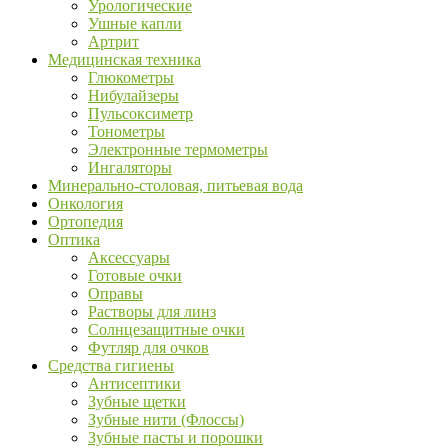
Урологические
Ушные капли
Артрит
Медицинская техника
Глюкометры
Нибулайзеры
Пульсоксиметр
Тонометры
Электронные термометры
Ингаляторы
Минерально-столовая, питьевая вода
Онкология
Ортопедия
Оптика
Аксессуары
Готовые очки
Оправы
Растворы для линз
Солнцезащитные очки
Футляр для очков
Средства гигиены
Антисептики
Зубные щетки
Зубные нити (Флоссы)
Зубные пасты и порошки