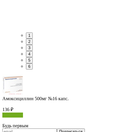
1
2
3
4
5
6
Амоксициллин 500мг №16 капс.
136
₽
В корзину
Будь первым