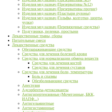
Изделия мед назнач (Презервативы №12)
Изделия мед назнач (Презервативы прочие)
Изделия мед назнач (Пластыри рулоны)
Изделия мед назнач (Гольфы, колготки, шорты,
чулки)
Изделия мед назнач (Перевязочные средства)
Подгузники, пеленки, простыни
Лекарственные травы, сборы
Питательные смеси
Лекарственные средства
Обеззараживающие средства
Средства для лечения болезней крови
Средства для нормализации обмена веществ
Средства для лечения костей
Средства для лечения суставов
Средства для лечения боли, температуры
Боль и спазмы
Обезболивающие средства
Анестезия
Адсорбенты-детоксиканты
Антигипертензивные (Мочегонные, БКК,
ИАПФ...)
Антигельминтные
Антигистаминные