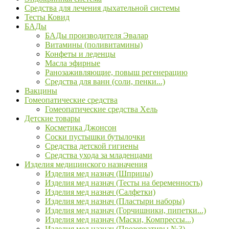
Средства для лечения дыхательной системы
Тесты Ковид
БАДы
БАДы производителя Эвалар
Витамины (поливитамины)
Конфеты и леденцы
Масла эфирные
Ранозаживляющие, повыш регенерацию
Средства для ванн (соли, пенки...)
Вакцины
Гомеопатические средства
Гомеопатические средства Хель
Детские товары
Косметика Джонсон
Соски пустышки бутылочки
Средства детской гигиены
Средства ухода за младенцами
Изделия медицинского назначения
Изделия мед назнач (Шприцы)
Изделия мед назнач (Тесты на беременность)
Изделия мед назнач (Салфетки)
Изделия мед назнач (Пластыри наборы)
Изделия мед назнач (Горчишники, пипетки...)
Изделия мед назнач (Маски, Компрессы...)
Изделия мед назнач (Презервативы №3)