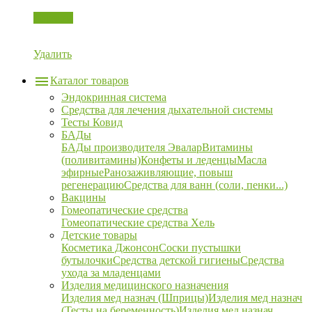
Корзина
Удалить
Каталог товаров
Эндокринная система
Средства для лечения дыхательной системы
Тесты Ковид
БАДы
БАДы производителя Эвалар
Витамины
(поливитамины)
Конфеты и леденцы
Масла
эфирные
Ранозаживляющие, повыш
регенерацию
Средства для ванн (соли, пенки...)
Вакцины
Гомеопатические средства
Гомеопатические средства Хель
Детские товары
Косметика Джонсон
Соски пустышки
бутылочки
Средства детской гигиены
Средства
ухода за младенцами
Изделия медицинского назначения
Изделия мед назнач (Шприцы)
Изделия мед назнач
(Тесты на беременность)
Изделия мед назнач