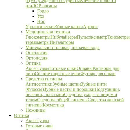
(ЦНС)
Сердечно-сосудистые
Лечение полости
рта
ЛОР органы
Горло
Ухо
Нос
Урологические
Ушные капли
Артрит
Медицинская техника
Глюкометры
Нибулайзеры
Пульсоксиметр
Тонометры
термометры
Ингаляторы
Минерально-столовая, питьевая вода
Онкология
Ортопедия
Оптика
Аксессуары
Готовые очки
Оправы
Растворы для
линз
Солнцезащитные очки
Футляр для очков
Средства гигиены
Антисептики
Зубные щетки
Зубные нити
(Флоссы)
Зубные пасты и порошки
Подгузники,
пеленки, простыни
Средства ухода за лицом и
телом
Средства общей гигиены
Средства женской
гигиены
Косметика
Ножницы
Оптика
Аксессуары
Готовые очки