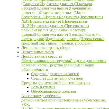
(Салфетки)
Изделия мед назнач (Пластыри
наборы)
Изделия мед назнач (Горчишники,
пипетки...)
Изделия мед назнач (Маски,
Компрессы...)
Изделия мед назнач (Презервативы
№3)
Изделия мед назнач (Презервативы
№12)
Изделия мед назнач (Презервативы
прочие)
Изделия мед назнач (Пластыри
рулоны)
Изделия мед назнач (Гольфы, колготки,
шорты, чулки)
Изделия мед назнач (Перевязочные
средства)
Подгузники, пеленки, простыни
Лекарственные травы, сборы
Питательные смеси
Лекарственные средства
Обеззараживающие средства
Средства для лечения
болезней крови
Средства для нормализации
обмена веществ
Средства для лечения костей
Средства для лечения суставов
Средства для лечения боли, температуры
Боль и спазмы
Обезболивающие средства
Анестезия
Адсорбенты-
детоксиканты
Антигипертензивные (Мочегонные,
БКК,
ИАПФ...)
Антигельминтные
Антигистаминные
Анти