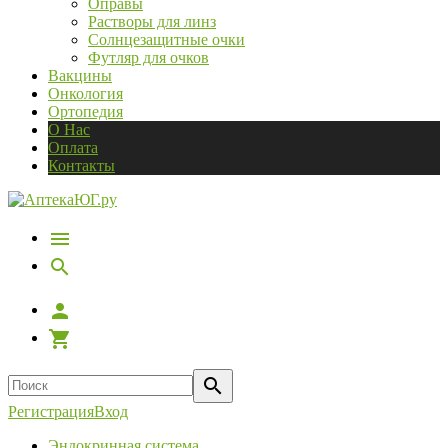
Оправы
Растворы для линз
Солнцезащитные очки
Футляр для очков
Вакцины
Онкология
Ортопедия
О Нас
Оплата
Контакты
Регистрация
Вход
Эндокринная система