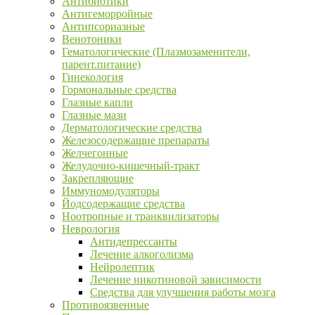
Антибиотики
Антигеморройные
Антипсориазные
Венотоники
Гематологические (Плазмозаменители,
парент.питание)
Гинекология
Гормональные средства
Глазные капли
Глазные мази
Дерматологические средства
Железосодержащие препараты
Желчегонные
Желудочно-кишечный-тракт
Закрепляющие
Иммуномодуляторы
Йодсодержащие средства
Ноотропные и транквилизаторы
Неврология
Антидепрессанты
Лечение алкоголизма
Нейролептик
Лечение никотиновой зависимости
Средства для улучшения работы мозга
Противоязвенные