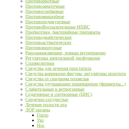
Противорвотные
Противозачаточные
Противогрибковые
Противомикробное
Противопедикулезные
ПротивоВоспалительные НПВС
Пробиотики, бактерийные препараты
Противодиабетические
Противоастматические
Противовирусные
Ранозаживляющие, повыш регенерацию
Регуляторы эректильной дисфункции
Спазмолитики
Средства для лечения простатита
Средства коррекции фигуры, регуляторы аппетита
Средства от синдрома похмелья
Средства улучшающие пищеварение (ферменты...)
Слабительные и ветрогонные
Седативные и снотворные (ЦНС)
Сердечно-сосудистые
Лечение полости рта
ЛОР органы
Горло
Ухо
Нос