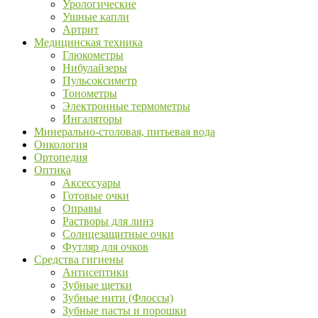
Урологические
Ушные капли
Артрит
Медицинская техника
Глюкометры
Нибулайзеры
Пульсоксиметр
Тонометры
Электронные термометры
Ингаляторы
Минерально-столовая, питьевая вода
Онкология
Ортопедия
Оптика
Аксессуары
Готовые очки
Оправы
Растворы для линз
Солнцезащитные очки
Футляр для очков
Средства гигиены
Антисептики
Зубные щетки
Зубные нити (Флоссы)
Зубные пасты и порошки