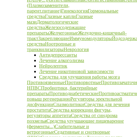
(Плазмозаменители,
парент.питание)
Гинекология
Гормональные
средства
Глазные капли
Глазные
мази
Дерматологические
средства
Железосодержащие
препараты
Желчегонные
Желудочно-кишечный-
тракт
Закрепляющие
Иммуномодуляторы
Йодсодерж
средства
Ноотропные и
транквилизаторы
Неврология
Антидепрессанты
Лечение алкоголизма
Нейролептик
Лечение никотиновой зависимости
Средства для улучшения работы мозга
Противоязвенные
Противорвотные
Противозачаточ
НПВС
Пробиотики, бактерийные
препараты
Противодиабетические
Противоастматич
повыш регенерацию
Регуляторы эректильной
дисфункции
Спазмолитики
Средства для лечения
простатита
Средства коррекции фигуры,
регуляторы аппетита
Средства от синдрома
похмелья
Средства улучшающие пищеварение
(ферменты...)
Слабительные и
ветрогонные
Седативные и снотворные