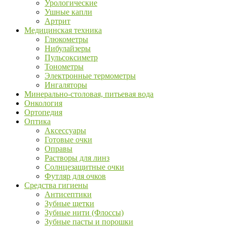
Урологические
Ушные капли
Артрит
Медицинская техника
Глюкометры
Нибулайзеры
Пульсоксиметр
Тонометры
Электронные термометры
Ингаляторы
Минерально-столовая, питьевая вода
Онкология
Ортопедия
Оптика
Аксессуары
Готовые очки
Оправы
Растворы для линз
Солнцезащитные очки
Футляр для очков
Средства гигиены
Антисептики
Зубные щетки
Зубные нити (Флоссы)
Зубные пасты и порошки