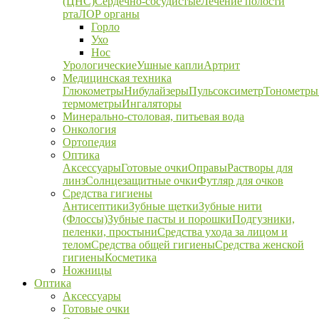
(ЦНС)
Сердечно-сосудистые
Лечение полости
рта
ЛОР органы
Горло
Ухо
Нос
Урологические
Ушные капли
Артрит
Медицинская техника
Глюкометры
Нибулайзеры
Пульсоксиметр
Тонометры
термометры
Ингаляторы
Минерально-столовая, питьевая вода
Онкология
Ортопедия
Оптика
Аксессуары
Готовые очки
Оправы
Растворы для
линз
Солнцезащитные очки
Футляр для очков
Средства гигиены
Антисептики
Зубные щетки
Зубные нити
(Флоссы)
Зубные пасты и порошки
Подгузники,
пеленки, простыни
Средства ухода за лицом и
телом
Средства общей гигиены
Средства женской
гигиены
Косметика
Ножницы
Оптика
Аксессуары
Готовые очки