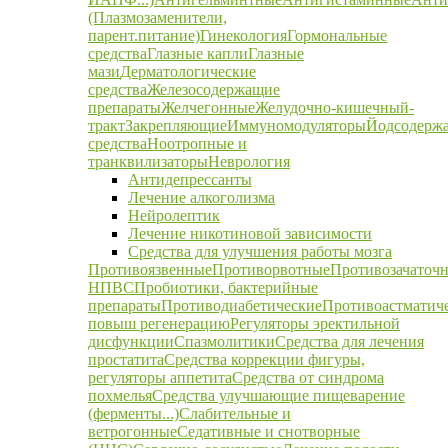
(Плазмозаменители,
парент.питание)
Гинекология
Гормональные
средства
Глазные капли
Глазные
мази
Дерматологические
средства
Железосодержащие
препараты
Желчегонные
Желудочно-кишечный-
тракт
Закрепляющие
Иммуномодуляторы
Йодсодерж
средства
Ноотропные и
транквилизаторы
Неврология
Антидепрессанты
Лечение алкоголизма
Нейролептик
Лечение никотиновой зависимости
Средства для улучшения работы мозга
Противоязвенные
Противорвотные
Противозачаточ
НПВС
Пробиотики, бактерийные
препараты
Противодиабетические
Противоастматич
повыш регенерацию
Регуляторы эректильной
дисфункции
Спазмолитики
Средства для лечения
простатита
Средства коррекции фигуры,
регуляторы аппетита
Средства от синдрома
похмелья
Средства улучшающие пищеварение
(ферменты...)
Слабительные и
ветрогонные
Седативные и снотворные