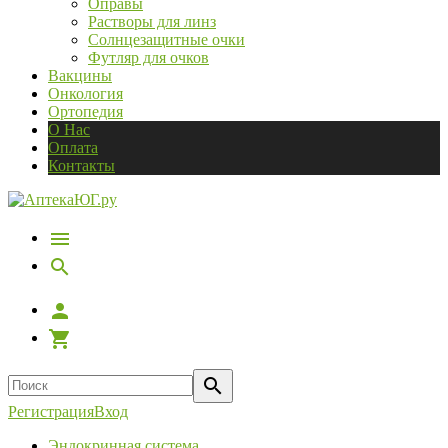
Оправы
Растворы для линз
Солнцезащитные очки
Футляр для очков
Вакцины
Онкология
Ортопедия
О Нас
Оплата
Контакты
Регистрация
Вход
Эндокринная система