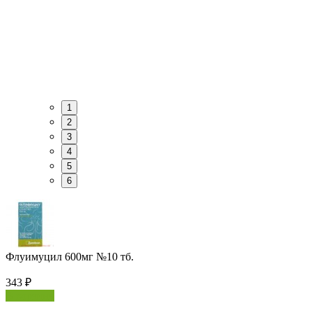
1
2
3
4
5
6
Флуимуцил 600мг №10 тб.
343
₽
В корзину