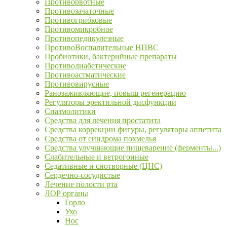
Противорвотные
Противозачаточные
Противогрибковые
Противомикробное
Противопедикулезные
ПротивоВоспалительные НПВС
Пробиотики, бактерийные препараты
Противодиабетические
Противоастматические
Противовирусные
Ранозаживляющие, повыш регенерацию
Регуляторы эректильной дисфункции
Спазмолитики
Средства для лечения простатита
Средства коррекции фигуры, регуляторы аппетита
Средства от синдрома похмелья
Средства улучшающие пищеварение (ферменты...)
Слабительные и ветрогонные
Седативные и снотворные (ЦНС)
Сердечно-сосудистые
Лечение полости рта
ЛОР органы
Горло
Ухо
Нос