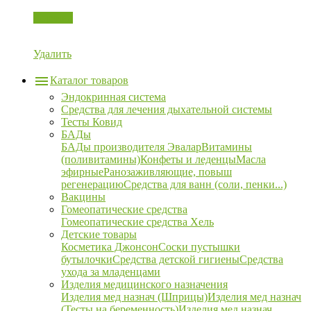
Корзина
Удалить
Каталог товаров
Эндокринная система
Средства для лечения дыхательной системы
Тесты Ковид
БАДы
БАДы производителя Эвалар
Витамины
(поливитамины)
Конфеты и леденцы
Масла
эфирные
Ранозаживляющие, повыш
регенерацию
Средства для ванн (соли, пенки...)
Вакцины
Гомеопатические средства
Гомеопатические средства Хель
Детские товары
Косметика Джонсон
Соски пустышки
бутылочки
Средства детской гигиены
Средства
ухода за младенцами
Изделия медицинского назначения
Изделия мед назнач (Шприцы)
Изделия мед назнач
(Тесты на беременность)
Изделия мед назнач