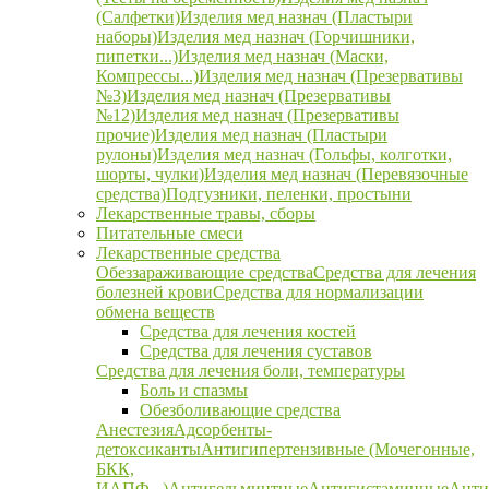
(Салфетки)
Изделия мед назнач (Пластыри
наборы)
Изделия мед назнач (Горчишники,
пипетки...)
Изделия мед назнач (Маски,
Компрессы...)
Изделия мед назнач (Презервативы
№3)
Изделия мед назнач (Презервативы
№12)
Изделия мед назнач (Презервативы
прочие)
Изделия мед назнач (Пластыри
рулоны)
Изделия мед назнач (Гольфы, колготки,
шорты, чулки)
Изделия мед назнач (Перевязочные
средства)
Подгузники, пеленки, простыни
Лекарственные травы, сборы
Питательные смеси
Лекарственные средства
Обеззараживающие средства
Средства для лечения
болезней крови
Средства для нормализации
обмена веществ
Средства для лечения костей
Средства для лечения суставов
Средства для лечения боли, температуры
Боль и спазмы
Обезболивающие средства
Анестезия
Адсорбенты-
детоксиканты
Антигипертензивные (Мочегонные,
БКК,
ИАПФ...)
Антигельминтные
Антигистаминные
Анти