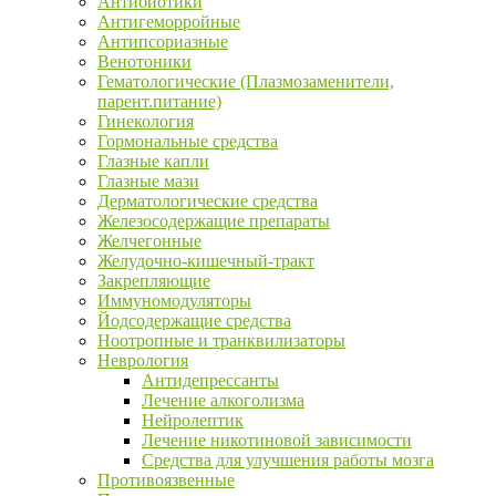
Антибиотики
Антигеморройные
Антипсориазные
Венотоники
Гематологические (Плазмозаменители,
парент.питание)
Гинекология
Гормональные средства
Глазные капли
Глазные мази
Дерматологические средства
Железосодержащие препараты
Желчегонные
Желудочно-кишечный-тракт
Закрепляющие
Иммуномодуляторы
Йодсодержащие средства
Ноотропные и транквилизаторы
Неврология
Антидепрессанты
Лечение алкоголизма
Нейролептик
Лечение никотиновой зависимости
Средства для улучшения работы мозга
Противоязвенные