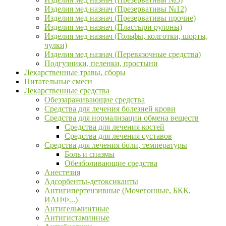
Изделия мед назнач (Презервативы №12)
Изделия мед назнач (Презервативы прочие)
Изделия мед назнач (Пластыри рулоны)
Изделия мед назнач (Гольфы, колготки, шорты,
чулки)
Изделия мед назнач (Перевязочные средства)
Подгузники, пеленки, простыни
Лекарственные травы, сборы
Питательные смеси
Лекарственные средства
Обеззараживающие средства
Средства для лечения болезней крови
Средства для нормализации обмена веществ
Средства для лечения костей
Средства для лечения суставов
Средства для лечения боли, температуры
Боль и спазмы
Обезболивающие средства
Анестезия
Адсорбенты-детоксиканты
Антигипертензивные (Мочегонные, БКК,
ИАПФ...)
Антигельминтные
Антигистаминные