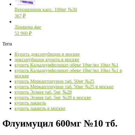
Верошпирон капс. 100мг №30
367
₽
Ленвима 4мг
52 900
₽
Теги
Купить доксорубицин в москве
доксорубицин купить в москве
купить Кальциумфолинат-эбеве 10мг/мл 10мл №1
купить Кальциумфолинат-эбеве 10мг/мл 10мл №1 в
москве
купить Меркаптопурин таб. 50мг №25
купить Меркаптопурин таб. 50мг №25 в москве
купить Эсмия таб. 5мг №28
купить Эсмия таб. 5мг №28 в москве
купить лаквель
купить лаквель в москве
Флуимуцил 600мг №10 тб.