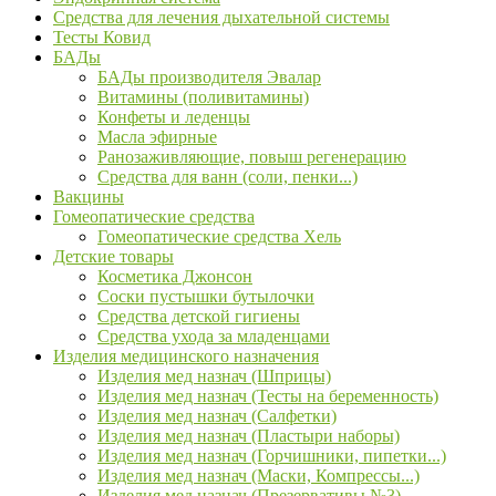
Средства для лечения дыхательной системы
Тесты Ковид
БАДы
БАДы производителя Эвалар
Витамины (поливитамины)
Конфеты и леденцы
Масла эфирные
Ранозаживляющие, повыш регенерацию
Средства для ванн (соли, пенки...)
Вакцины
Гомеопатические средства
Гомеопатические средства Хель
Детские товары
Косметика Джонсон
Соски пустышки бутылочки
Средства детской гигиены
Средства ухода за младенцами
Изделия медицинского назначения
Изделия мед назнач (Шприцы)
Изделия мед назнач (Тесты на беременность)
Изделия мед назнач (Салфетки)
Изделия мед назнач (Пластыри наборы)
Изделия мед назнач (Горчишники, пипетки...)
Изделия мед назнач (Маски, Компрессы...)
Изделия мед назнач (Презервативы №3)