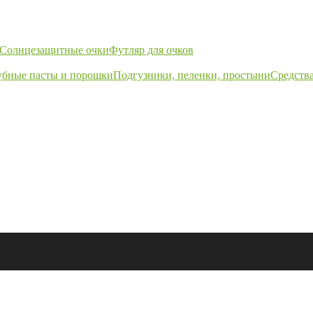
Солнцезащитные очки
Футляр для очков
убные пасты и порошки
Подгузники, пеленки, простыни
Средства