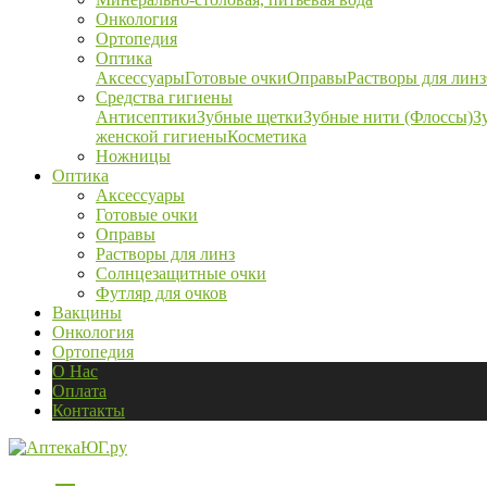
Онкология
Ортопедия
Оптика
Аксессуары
Готовые очки
Оправы
Растворы для линз
Средства гигиены
Антисептики
Зубные щетки
Зубные нити (Флоссы)
З
женской гигиены
Косметика
Ножницы
Оптика
Аксессуары
Готовые очки
Оправы
Растворы для линз
Солнцезащитные очки
Футляр для очков
Вакцины
Онкология
Ортопедия
О Нас
Оплата
Контакты