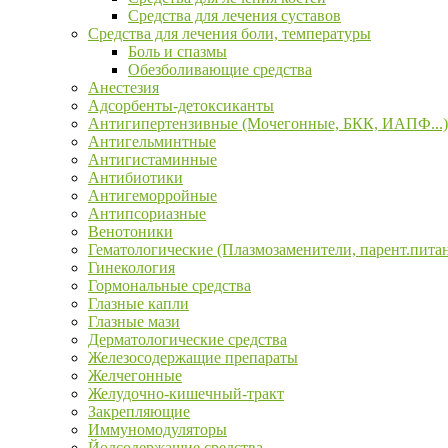
Средства для лечения суставов
Средства для лечения боли, температуры
Боль и спазмы
Обезболивающие средства
Анестезия
Адсорбенты-детоксиканты
Антигипертензивные (Мочегонные, БКК, ИАПФ...)
Антигельминтные
Антигистаминные
Антибиотики
Антигеморройные
Антипсориазные
Венотоники
Гематологические (Плазмозаменители, парент.пита
Гинекология
Гормональные средства
Глазные капли
Глазные мази
Дерматологические средства
Железосодержащие препараты
Желчегонные
Желудочно-кишечный-тракт
Закрепляющие
Иммуномодуляторы
Йодсодержащие средства