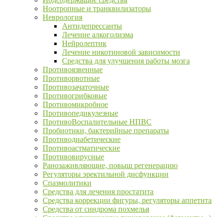
Ноотропные и транквилизаторы
Неврология
Антидепрессанты
Лечение алкоголизма
Нейролептик
Лечение никотиновой зависимости
Средства для улучшения работы мозга
Противоязвенные
Противорвотные
Противозачаточные
Противогрибковые
Противомикробное
Противопедикулезные
ПротивоВоспалительные НПВС
Пробиотики, бактерийные препараты
Противодиабетические
Противоастматические
Противовирусные
Ранозаживляющие, повыш регенерацию
Регуляторы эректильной дисфункции
Спазмолитики
Средства для лечения простатита
Средства коррекции фигуры, регуляторы аппетита
Средства от синдрома похмелья