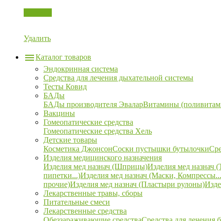
Корзина
Удалить
Каталог товаров
Эндокринная система
Средства для лечения дыхательной системы
Тесты Ковид
БАДы
БАДы производителя Эвалар
Витамины (поливитам
Вакцины
Гомеопатические средства
Гомеопатические средства Хель
Детские товары
Косметика Джонсон
Соски пустышки бутылочки
Сре
Изделия медицинского назначения
Изделия мед назнач (Шприцы)
Изделия мед назнач (
пипетки...)
Изделия мед назнач (Маски, Компрессы...
прочие)
Изделия мед назнач (Пластыри рулоны)
Изде
Лекарственные травы, сборы
Питательные смеси
Лекарственные средства
Обеззараживающие средства
Средства для лечения 