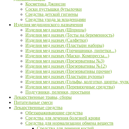
Косметика Джонсон
Соски пустышки бутылочки
Средства детской гигиены
Средства ухода за младенцами
Изделия медицинского назначения
Изделия мед назнач (Шприцы)
Изделия мед назнач (Тесты на беременность)
Изделия мед назнач (Салфетки)
Изделия мед назнач (Пластыри наборы)
Изделия мед назнач (Горчишники, пипетки...)
Изделия мед назнач (Маски, Компрессы...)
Изделия мед назнач (Презервативы №3)
Изделия мед назнач (Презервативы №12)
Изделия мед назнач (Презервативы прочие)
Изделия мед назнач (Пластыри рулоны)
Изделия мед назнач (Гольфы, колготки, шорты, чулк
Изделия мед назнач (Перевязочные средства)
Подгузники, пеленки, простыни
Лекарственные травы, сборы
Питательные смеси
Лекарственные средства
Обеззараживающие средства
Средства для лечения болезней крови
Средства для нормализации обмена веществ
Средства для лечения костей