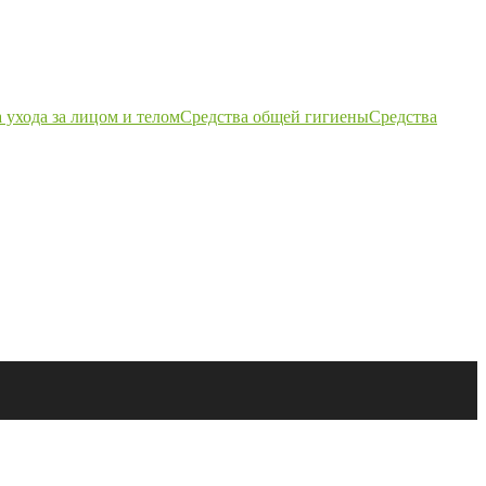
 ухода за лицом и телом
Средства общей гигиены
Средства