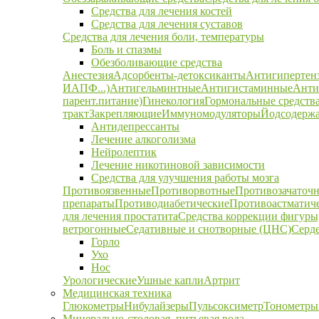
Средства для лечения костей
Средства для лечения суставов
Средства для лечения боли, температуры
Боль и спазмы
Обезболивающие средства
Анестезия
Адсорбенты-детоксиканты
Антигипертен
ИАПФ...)
Антигельминтные
Антигистаминные
Анти
парент.питание)
Гинекология
Гормональные средств
тракт
Закрепляющие
Иммуномодуляторы
Йодсодержа
Антидепрессанты
Лечение алкоголизма
Нейролептик
Лечение никотиновой зависимости
Средства для улучшения работы мозга
Противоязвенные
Противорвотные
Противозачаточ
препараты
Противодиабетические
Противоастматич
для лечения простатита
Средства коррекции фигуры,
ветрогонные
Седативные и снотворные (ЦНС)
Серд
Горло
Ухо
Нос
Урологические
Ушные капли
Артрит
Медицинская техника
Глюкометры
Нибулайзеры
Пульсоксиметр
Тонометры
Минерально-столовая, питьевая вода