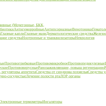
зивные (Мочегонные, БКК,
биотики
Антигеморройные
Антипсориазные
Венотоники
Гематол
а
Глазные капли
Глазные мази
Дерматологические средства
Железо
щие средства
Ноотропные и транквилизаторы
Неврология
ные
Противогрибковые
Противомикробное
Противопедикулезные
еские
Противовирусные
Ранозаживляющие, повыш регенерацию
Р
 регуляторы аппетита
Средства от синдрома похмелья
Средства 
ечно-сосудистые
Лечение полости рта
ЛОР органы
Электронные термометры
Ингаляторы