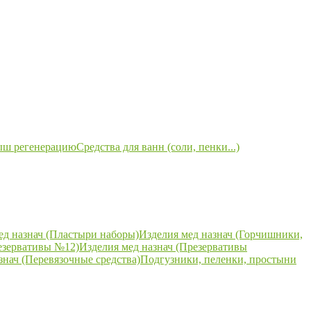
ыш регенерацию
Средства для ванн (соли, пенки...)
ед назнач (Пластыри наборы)
Изделия мед назнач (Горчишники,
езервативы №12)
Изделия мед назнач (Презервативы
знач (Перевязочные средства)
Подгузники, пеленки, простыни