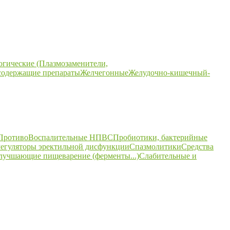
огические (Плазмозаменители,
содержащие препараты
Желчегонные
Желудочно-кишечный-
ПротивоВоспалительные НПВС
Пробиотики, бактерийные
егуляторы эректильной дисфункции
Спазмолитики
Средства
улучшающие пищеварение (ферменты...)
Слабительные и