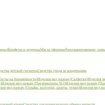
ины)
Конфеты и леденцы
Масла эфирные
Ранозаживляющие, пов
дства детской гигиены
Средства ухода за младенцами
Тесты на беременность)
Изделия мед назнач (Салфетки)
Изделия м
)
Изделия мед назнач (Презервативы №3)
Изделия мед назнач (Пр
лия мед назнач (Гольфы, колготки, шорты, чулки)
Изделия мед на
болезней крови
Средства для нормализации обмена веществ