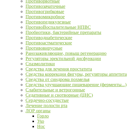
Противорвотные
Противозачаточные
Противогрибковые
Противомикробное
Противопедикулезные
ПротивоВоспалительные НПВС
Пробиотики, бактерийные препараты
Противодиабетические
Противоастматические
Противовирусные
Ранозаживляющие, повыш регенерацию
Регуляторы эректильной дисфункции
Спазмолитики
Средства для лечения простатита
Средства коррекции фигуры, регуляторы аппетита
Средства от синдрома похмелья
Средства улучшающие пищеварение (ферменты...)
Слабительные и ветрогонные
Седативные и снотворные (ЦНС)
Сердечно-сосудистые
Лечение полости рта
ЛОР органы
Горло
Ухо
Нос