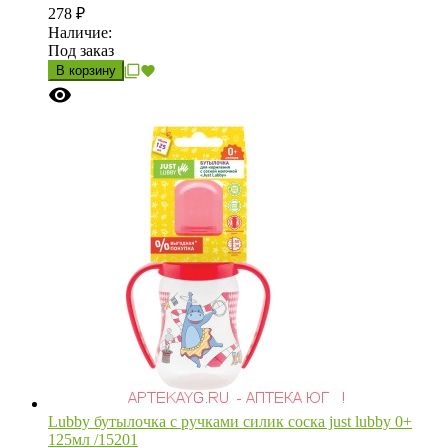
278
₽
Наличие:
Под заказ
В корзину
Lubby бутылочка с ручками силик соска just lubby 0+
125мл /15201