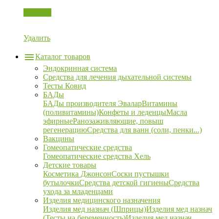
Корзина
Удалить
Каталог товаров
Эндокринная система
Средства для лечения дыхательной системы
Тесты Ковид
БАДы
БАДы производителя Эвалар
Витамины
(поливитамины)
Конфеты и леденцы
Масла
эфирные
Ранозаживляющие, повыш
регенерацию
Средства для ванн (соли, пенки...)
Вакцины
Гомеопатические средства
Гомеопатические средства Хель
Детские товары
Косметика Джонсон
Соски пустышки
бутылочки
Средства детской гигиены
Средства
ухода за младенцами
Изделия медицинского назначения
Изделия мед назнач (Шприцы)
Изделия мед назнач
(Тесты на беременность)
Изделия мед назнач