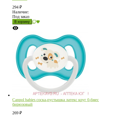
294
₽
Наличие:
Под заказ
В корзину
Canpol babies соска-пустышка латекс круг 0-6мес
бирюзовый
269
₽