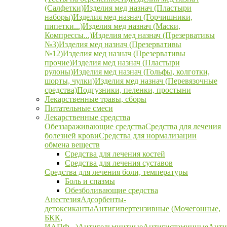
(Салфетки)
Изделия мед назнач (Пластыри
наборы)
Изделия мед назнач (Горчишники,
пипетки...)
Изделия мед назнач (Маски,
Компрессы...)
Изделия мед назнач (Презервативы
№3)
Изделия мед назнач (Презервативы
№12)
Изделия мед назнач (Презервативы
прочие)
Изделия мед назнач (Пластыри
рулоны)
Изделия мед назнач (Гольфы, колготки,
шорты, чулки)
Изделия мед назнач (Перевязочные
средства)
Подгузники, пеленки, простыни
Лекарственные травы, сборы
Питательные смеси
Лекарственные средства
Обеззараживающие средства
Средства для лечения
болезней крови
Средства для нормализации
обмена веществ
Средства для лечения костей
Средства для лечения суставов
Средства для лечения боли, температуры
Боль и спазмы
Обезболивающие средства
Анестезия
Адсорбенты-
детоксиканты
Антигипертензивные (Мочегонные,
БКК,
ИАПФ...)
Антигельминтные
Антигистаминные
Анти