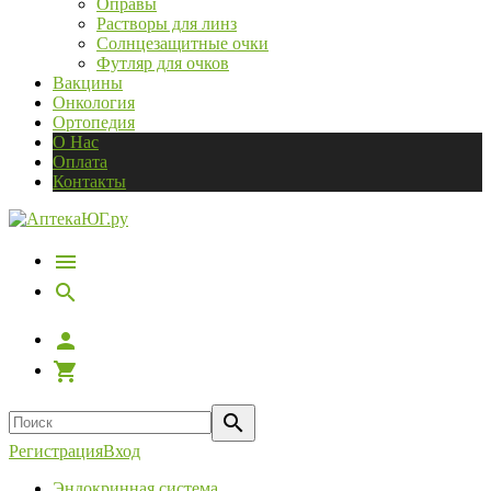
Оправы
Растворы для линз
Солнцезащитные очки
Футляр для очков
Вакцины
Онкология
Ортопедия
О Нас
Оплата
Контакты
Регистрация
Вход
Эндокринная система