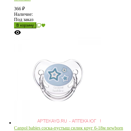
366
₽
Наличие:
Под заказ
В корзину
Canpol babies соска-пустыш силик круг 6-18м newborn