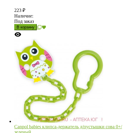
223
₽
Наличие:
Под заказ
В корзину
Canpol babies клипса-держатель д/пустышки сова 0+/
зеленый