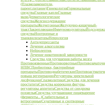
(Плазмозаменители,
парент.питание)
Гинекология
Гормональные
средства
Глазные капли
Глазные
мази
Дерматологические
средства
Железосодержащие
препараты
Желчегонные
Желудочно-кишечный-
тракт
Закрепляющие
Иммуномодуляторы
Йодсодерж
средства
Ноотропные и
транквилизаторы
Неврология
Антидепрессанты
Лечение алкоголизма
Нейролептик
Лечение никотиновой зависимости
Средства для улучшения работы мозга
Противоязвенные
Противорвотные
Противозачаточ
НПВС
Пробиотики, бактерийные
препараты
Противодиабетические
Противоастматич
повыш регенерацию
Регуляторы эректильной
дисфункции
Спазмолитики
Средства для лечения
простатита
Средства коррекции фигуры,
регуляторы аппетита
Средства от синдрома
похмелья
Средства улучшающие пищеварение
(ферменты...)
Слабительные и
ветрогонные
Седативные и снотворные