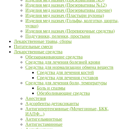
Изделия мед назнач (Презервативы №12)
Изделия мед назнач (Презервативы прочие)
Изделия мед назнач (Пластыри рулоны)
Изделия мед назнач (Гольфы, колготки, шорты,
чулки)
Изделия мед назнач (Перевязочные средства)
Подгузники, пеленки, простыни
Лекарственные травы, сборы
Питательные смеси
Лекарственные средства
Обеззараживающие средства
Средства для лечения болезней крови
Средства для нормализации обмена веществ
Средства для лечения костей
Средства для лечения суставов
Средства для лечения боли, температуры
Боль и спазмы
Обезболивающие средства
Анестезия
Адсорбенты-детоксиканты
Антигипертензивные (Мочегонные, БКК,
ИАПФ...)
Антигельминтные
Антигистаминные