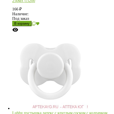
250мл /15200
166
₽
Наличие:
Под заказ
В корзину
Lubby пустышка латекс с круглым соском с колпачком