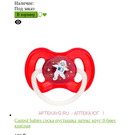
Наличие:
Под заказ
В корзину
Canpol babies соска-пустышка латекс круг 0-6мес
красная