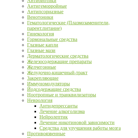
Антибиотики
Антигеморройные
Антипсориазные
Венотоники
Гематологические (Плазмозаменители,
парент.питание)
Гинекология
Гормональные средства
Глазные капли
Глазные мази
Дерматологические средства
Железосодержащие препараты
Желчегонные
Желудочно-кишечный-тракт
Закрепляющие
Иммуномодуляторы
Йодсодержащие средства
Ноотропные и транквилизаторы
Неврология
Антидепрессанты
Лечение алкоголизма
Нейролептик
Лечение никотиновой зависимости
Средства для улучшения работы мозга
Противоязвенные