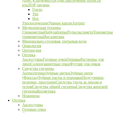
(ЦНС)
Сердечно-сосудистые
Лечение полости
рта
ЛОР органы
Горло
Ухо
Нос
Урологические
Ушные капли
Артрит
Медицинская техника
Глюкометры
Нибулайзеры
Пульсоксиметр
Тонометры
термометры
Ингаляторы
Минерально-столовая, питьевая вода
Онкология
Ортопедия
Оптика
Аксессуары
Готовые очки
Оправы
Растворы для
линз
Солнцезащитные очки
Футляр для очков
Средства гигиены
Антисептики
Зубные щетки
Зубные нити
(Флоссы)
Зубные пасты и порошки
Подгузники,
пеленки, простыни
Средства ухода за лицом и
телом
Средства общей гигиены
Средства женской
гигиены
Косметика
Ножницы
Оптика
Аксессуары
Готовые очки