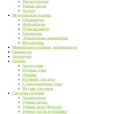
Урологические
Ушные капли
Артрит
Медицинская техника
Глюкометры
Нибулайзеры
Пульсоксиметр
Тонометры
Электронные термометры
Ингаляторы
Минерально-столовая, питьевая вода
Онкология
Ортопедия
Оптика
Аксессуары
Готовые очки
Оправы
Растворы для линз
Солнцезащитные очки
Футляр для очков
Средства гигиены
Антисептики
Зубные щетки
Зубные нити (Флоссы)
Зубные пасты и порошки