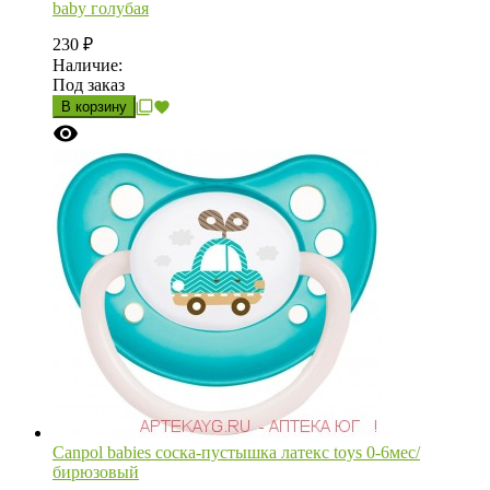
baby голубая
230
₽
Наличие:
Под заказ
В корзину
Canpol babies соска-пустышка латекс toys 0-6мес/
бирюзовый