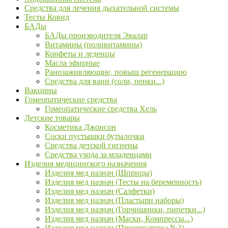
Средства для лечения дыхательной системы
Тесты Ковид
БАДы
БАДы производителя Эвалар
Витамины (поливитамины)
Конфеты и леденцы
Масла эфирные
Ранозаживляющие, повыш регенерацию
Средства для ванн (соли, пенки...)
Вакцины
Гомеопатические средства
Гомеопатические средства Хель
Детские товары
Косметика Джонсон
Соски пустышки бутылочки
Средства детской гигиены
Средства ухода за младенцами
Изделия медицинского назначения
Изделия мед назнач (Шприцы)
Изделия мед назнач (Тесты на беременность)
Изделия мед назнач (Салфетки)
Изделия мед назнач (Пластыри наборы)
Изделия мед назнач (Горчишники, пипетки...)
Изделия мед назнач (Маски, Компрессы...)
Изделия мед назнач (Презервативы №3)