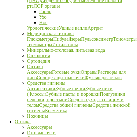
(ЦНС)
Сердечно-сосудистые
Лечение полости
рта
ЛОР органы
Горло
Ухо
Нос
Урологические
Ушные капли
Артрит
Медицинская техника
Глюкометры
Нибулайзеры
Пульсоксиметр
Тонометры
термометры
Ингаляторы
Минерально-столовая, питьевая вода
Онкология
Ортопедия
Оптика
Аксессуары
Готовые очки
Оправы
Растворы для
линз
Солнцезащитные очки
Футляр для очков
Средства гигиены
Антисептики
Зубные щетки
Зубные нити
(Флоссы)
Зубные пасты и порошки
Подгузники,
пеленки, простыни
Средства ухода за лицом и
телом
Средства общей гигиены
Средства женской
гигиены
Косметика
Ножницы
Оптика
Аксессуары
Готовые очки