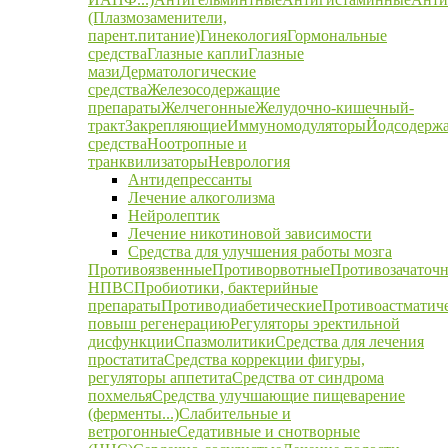
(Плазмозаменители,
парент.питание)
Гинекология
Гормональные
средства
Глазные капли
Глазные
мази
Дерматологические
средства
Железосодержащие
препараты
Желчегонные
Желудочно-кишечный-
тракт
Закрепляющие
Иммуномодуляторы
Йодсодерж
средства
Ноотропные и
транквилизаторы
Неврология
Антидепрессанты
Лечение алкоголизма
Нейролептик
Лечение никотиновой зависимости
Средства для улучшения работы мозга
Противоязвенные
Противорвотные
Противозачаточ
НПВС
Пробиотики, бактерийные
препараты
Противодиабетические
Противоастматич
повыш регенерацию
Регуляторы эректильной
дисфункции
Спазмолитики
Средства для лечения
простатита
Средства коррекции фигуры,
регуляторы аппетита
Средства от синдрома
похмелья
Средства улучшающие пищеварение
(ферменты...)
Слабительные и
ветрогонные
Седативные и снотворные