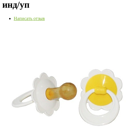
инд/уп
Написать отзыв