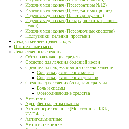
Изделия мед назнач (Презервативы №12)
Изделия мед назнач (Презервативы прочие)
Изделия мед назнач (Пластыри рулоны)
Изделия мед назнач (Гольфы, колготки, шорты,
чулки)
Изделия мед назнач (Перевязочные средства)
Подгузники, пеленки, простыни
Лекарственные травы, сборы
Питательные смеси
Лекарственные средства
Обеззараживающие средства
Средства для лечения болезней крови
Средства для нормализации обмена веществ
Средства для лечения костей
Средства для лечения суставов
Средства для лечения боли, температуры
Боль и спазмы
Обезболивающие средства
Анестезия
Адсорбенты-детоксиканты
Антигипертензивные (Мочегонные, БКК,
ИАПФ...)
Антигельминтные
Антигистаминные