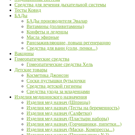
Средства для лечения дыхательной системы
Тесты Ковид
БАДы
БАДы производителя Эвалар
Витамины (поливитамины)
Конфеты и леденцы
Масла эфирные
Ранозаживляющие, повыш регенерацию
Средства для ванн (соли, пенки...)
Вакцины
Гомеопатические средства
Гомеопатические средства Хель
Детские товары
Косметика Джонсон
Соски пустышки бутылочки
Средства детской гигиены
Средства ухода за младенцами
Изделия медицинского назначения
Изделия мед назнач (Шприцы)
Изделия мед назнач (Тесты на беременность)
Изделия мед назнач (Салфетки)
Изделия мед назнач (Пластыри наборы)
Изделия мед назнач (Горчишники, пипетки...)
Изделия мед назнач (Маски, Компрессы...)
Изделия мед назнач (Презервативы №3)