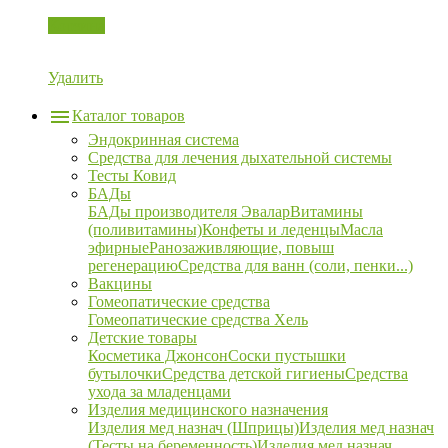
Корзина
Удалить
Каталог товаров
Эндокринная система
Средства для лечения дыхательной системы
Тесты Ковид
БАДы
БАДы производителя Эвалар
Витамины
(поливитамины)
Конфеты и леденцы
Масла
эфирные
Ранозаживляющие, повыш
регенерацию
Средства для ванн (соли, пенки...)
Вакцины
Гомеопатические средства
Гомеопатические средства Хель
Детские товары
Косметика Джонсон
Соски пустышки
бутылочки
Средства детской гигиены
Средства
ухода за младенцами
Изделия медицинского назначения
Изделия мед назнач (Шприцы)
Изделия мед назнач
(Тесты на беременность)
Изделия мед назнач