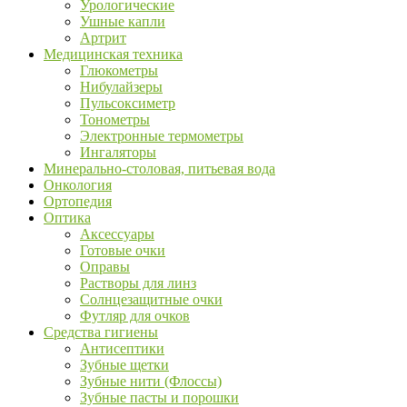
Урологические
Ушные капли
Артрит
Медицинская техника
Глюкометры
Нибулайзеры
Пульсоксиметр
Тонометры
Электронные термометры
Ингаляторы
Минерально-столовая, питьевая вода
Онкология
Ортопедия
Оптика
Аксессуары
Готовые очки
Оправы
Растворы для линз
Солнцезащитные очки
Футляр для очков
Средства гигиены
Антисептики
Зубные щетки
Зубные нити (Флоссы)
Зубные пасты и порошки