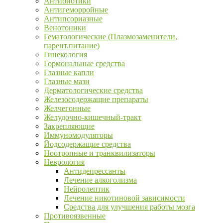
Антибиотики
Антигеморройные
Антипсориазные
Венотоники
Гематологические (Плазмозаменители,
парент.питание)
Гинекология
Гормональные средства
Глазные капли
Глазные мази
Дерматологические средства
Железосодержащие препараты
Желчегонные
Желудочно-кишечный-тракт
Закрепляющие
Иммуномодуляторы
Йодсодержащие средства
Ноотропные и транквилизаторы
Неврология
Антидепрессанты
Лечение алкоголизма
Нейролептик
Лечение никотиновой зависимости
Средства для улучшения работы мозга
Противоязвенные