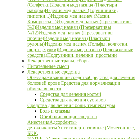
(Салфетки)
Изделия мед назнач (Пластыри
наборы)
Изделия мед назнач (Горчишники,
пипетки...)
Изделия мед назнач (Маски,
Компрессы...)
Изделия мед назнач (Презервативы
№3)
Изделия мед назнач (Презервативы
№12)
Изделия мед назнач (Презервативы
прочие)
Изделия мед назнач (Пластыри
рулоны)
Изделия мед назнач (Гольфы, колготки,
шорты, чулки)
Изделия мед назнач (Перевязочные
средства)
Подгузники, пеленки, простыни
Лекарственные травы, сборы
Питательные смеси
Лекарственные средства
Обеззараживающие средства
Средства для лечения
болезней крови
Средства для нормализации
обмена веществ
Средства для лечения костей
Средства для лечения суставов
Средства для лечения боли, температуры
Боль и спазмы
Обезболивающие средства
Анестезия
Адсорбенты-
детоксиканты
Антигипертензивные (Мочегонные,
БКК,
ИАПФ...)
Антигельминтные
Антигистаминные
Анти