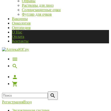
Оправы
Растворы для линз
Солнцезащитные очки
Футляр для очков
Вакцины
Онкология
Ортопедия
О Нас
Оплата
Контакты
Регистрация
Вход
Эндокринная система