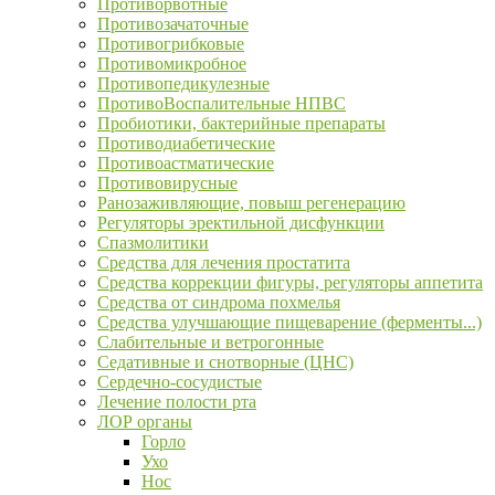
Противорвотные
Противозачаточные
Противогрибковые
Противомикробное
Противопедикулезные
ПротивоВоспалительные НПВС
Пробиотики, бактерийные препараты
Противодиабетические
Противоастматические
Противовирусные
Ранозаживляющие, повыш регенерацию
Регуляторы эректильной дисфункции
Спазмолитики
Средства для лечения простатита
Средства коррекции фигуры, регуляторы аппетита
Средства от синдрома похмелья
Средства улучшающие пищеварение (ферменты...)
Слабительные и ветрогонные
Седативные и снотворные (ЦНС)
Сердечно-сосудистые
Лечение полости рта
ЛОР органы
Горло
Ухо
Нос