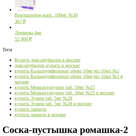
Верошпирон капс. 100мг №30
367
₽
Ленвима 4мг
52 900
₽
Теги
Купить доксорубицин в москве
доксорубицин купить в москве
купить Кальциумфолинат-эбеве 10мг/мл 10мл №1
купить Кальциумфолинат-эбеве 10мг/мл 10мл №1 в
москве
купить Меркаптопурин таб. 50мг №25
купить Меркаптопурин таб. 50мг №25 в москве
купить Эсмия таб. 5мг №28
купить Эсмия таб. 5мг №28 в москве
купить лаквель
купить лаквель в москве
Соска-пустышка ромашка-2