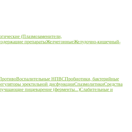
огические (Плазмозаменители,
содержащие препараты
Желчегонные
Желудочно-кишечный-
ПротивоВоспалительные НПВС
Пробиотики, бактерийные
егуляторы эректильной дисфункции
Спазмолитики
Средства
улучшающие пищеварение (ферменты...)
Слабительные и