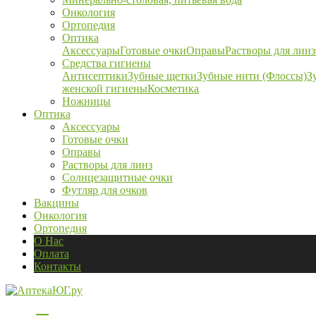
Онкология
Ортопедия
Оптика
Аксессуары
Готовые очки
Оправы
Растворы для линз
Средства гигиены
Антисептики
Зубные щетки
Зубные нити (Флоссы)
З
женской гигиены
Косметика
Ножницы
Оптика
Аксессуары
Готовые очки
Оправы
Растворы для линз
Солнцезащитные очки
Футляр для очков
Вакцины
Онкология
Ортопедия
О Нас
Оплата
Контакты