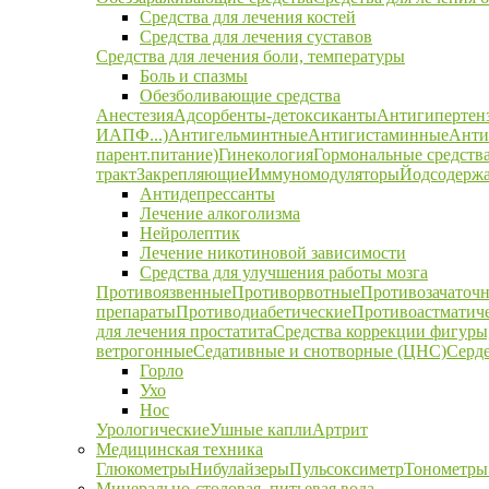
Средства для лечения костей
Средства для лечения суставов
Средства для лечения боли, температуры
Боль и спазмы
Обезболивающие средства
Анестезия
Адсорбенты-детоксиканты
Антигипертен
ИАПФ...)
Антигельминтные
Антигистаминные
Анти
парент.питание)
Гинекология
Гормональные средств
тракт
Закрепляющие
Иммуномодуляторы
Йодсодержа
Антидепрессанты
Лечение алкоголизма
Нейролептик
Лечение никотиновой зависимости
Средства для улучшения работы мозга
Противоязвенные
Противорвотные
Противозачаточ
препараты
Противодиабетические
Противоастматич
для лечения простатита
Средства коррекции фигуры,
ветрогонные
Седативные и снотворные (ЦНС)
Серд
Горло
Ухо
Нос
Урологические
Ушные капли
Артрит
Медицинская техника
Глюкометры
Нибулайзеры
Пульсоксиметр
Тонометры
Минерально-столовая, питьевая вода