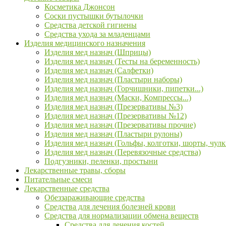
Косметика Джонсон
Соски пустышки бутылочки
Средства детской гигиены
Средства ухода за младенцами
Изделия медицинского назначения
Изделия мед назнач (Шприцы)
Изделия мед назнач (Тесты на беременность)
Изделия мед назнач (Салфетки)
Изделия мед назнач (Пластыри наборы)
Изделия мед назнач (Горчишники, пипетки...)
Изделия мед назнач (Маски, Компрессы...)
Изделия мед назнач (Презервативы №3)
Изделия мед назнач (Презервативы №12)
Изделия мед назнач (Презервативы прочие)
Изделия мед назнач (Пластыри рулоны)
Изделия мед назнач (Гольфы, колготки, шорты, чулк
Изделия мед назнач (Перевязочные средства)
Подгузники, пеленки, простыни
Лекарственные травы, сборы
Питательные смеси
Лекарственные средства
Обеззараживающие средства
Средства для лечения болезней крови
Средства для нормализации обмена веществ
Средства для лечения костей