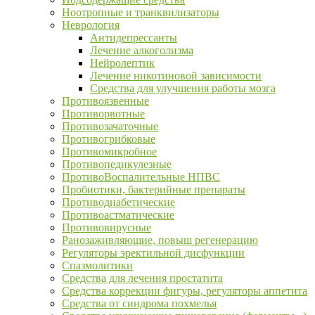
Ноотропные и транквилизаторы
Неврология
Антидепрессанты
Лечение алкоголизма
Нейролептик
Лечение никотиновой зависимости
Средства для улучшения работы мозга
Противоязвенные
Противорвотные
Противозачаточные
Противогрибковые
Противомикробное
Противопедикулезные
ПротивоВоспалительные НПВС
Пробиотики, бактерийные препараты
Противодиабетические
Противоастматические
Противовирусные
Ранозаживляющие, повыш регенерацию
Регуляторы эректильной дисфункции
Спазмолитики
Средства для лечения простатита
Средства коррекции фигуры, регуляторы аппетита
Средства от синдрома похмелья