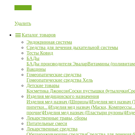
Корзина
Удалить
Каталог товаров
Эндокринная система
Средства для лечения дыхательной системы
Тесты Ковид
БАДы
БАДы производителя Эвалар
Витамины (поливитам
Вакцины
Гомеопатические средства
Гомеопатические средства Хель
Детские товары
Косметика Джонсон
Соски пустышки бутылочки
Сре
Изделия медицинского назначения
Изделия мед назнач (Шприцы)
Изделия мед назнач (
пипетки...)
Изделия мед назнач (Маски, Компрессы...
прочие)
Изделия мед назнач (Пластыри рулоны)
Изде
Лекарственные травы, сборы
Питательные смеси
Лекарственные средства
Обеззараживающие средства
Средства для лечения 