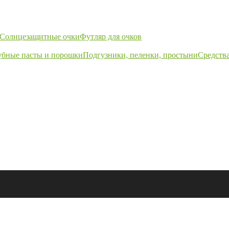
Солнцезащитные очки
Футляр для очков
убные пасты и порошки
Подгузники, пеленки, простыни
Средства