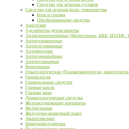
Средства для лечения суставов
Средства для лечения боли, температуры
Боль и спазмы
Обезболивающие средства
Анестезия
Адсорбенты-детоксиканты
Антигипертензивные (Мочегонные, БКК, ИАПФ...)
Антигельминтные
Антигистаминные
Антибиотики
Антигеморройные
Антипсориазные
Венотоники
Гематологические (Плазмозаменители, парент.пита
Гинекология
Гормональные средства
Глазные капли
Глазные мази
Дерматологические средства
Железосодержащие препараты
Желчегонные
Желудочно-кишечный-тракт
Закрепляющие
Иммуномодуляторы
Йодсодержащие средства