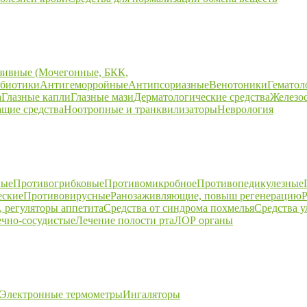
зивные (Мочегонные, БКК,
биотики
Антигеморройные
Антипсориазные
Венотоники
Гематол
а
Глазные капли
Глазные мази
Дерматологические средства
Железо
щие средства
Ноотропные и транквилизаторы
Неврология
ные
Противогрибковые
Противомикробное
Противопедикулезные
еские
Противовирусные
Ранозаживляющие, повыш регенерацию
Р
 регуляторы аппетита
Средства от синдрома похмелья
Средства 
ечно-сосудистые
Лечение полости рта
ЛОР органы
Электронные термометры
Ингаляторы