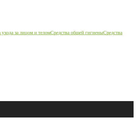
 ухода за лицом и телом
Средства общей гигиены
Средства