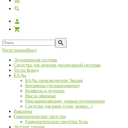
Регистрация
Вход
Эндокринная система
Средства для лечения дыхательной системы
Тесты Ковид
БАДы
БАДы производителя Эвалар
Витамины (поливитамины)
Конфеты и леденцы
Масла эфирные
Ранозаживляющие, повыш регенерацию
Средства для ванн (соли, пенки...)
Вакцины
Гомеопатические средства
Гомеопатические средства Хель
Детские товары