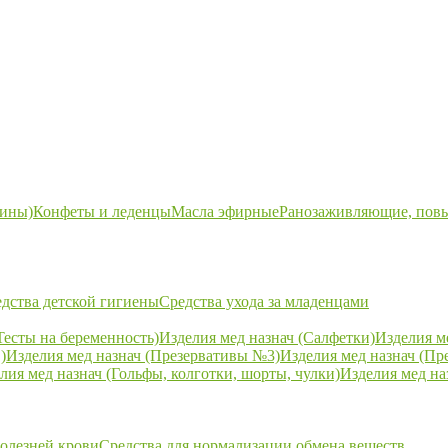
ины)
Конфеты и леденцы
Масла эфирные
Ранозаживляющие, пов
дства детской гигиены
Средства ухода за младенцами
Тесты на беременность)
Изделия мед назнач (Салфетки)
Изделия м
)
Изделия мед назнач (Презервативы №3)
Изделия мед назнач (Пр
лия мед назнач (Гольфы, колготки, шорты, чулки)
Изделия мед на
болезней крови
Средства для нормализации обмена веществ