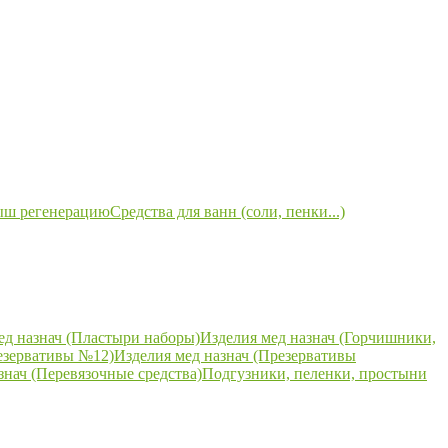
ыш регенерацию
Средства для ванн (соли, пенки...)
ед назнач (Пластыри наборы)
Изделия мед назнач (Горчишники,
езервативы №12)
Изделия мед назнач (Презервативы
знач (Перевязочные средства)
Подгузники, пеленки, простыни