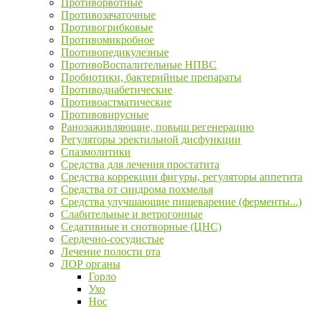
Противорвотные
Противозачаточные
Противогрибковые
Противомикробное
Противопедикулезные
ПротивоВоспалительные НПВС
Пробиотики, бактерийные препараты
Противодиабетические
Противоастматические
Противовирусные
Ранозаживляющие, повыш регенерацию
Регуляторы эректильной дисфункции
Спазмолитики
Средства для лечения простатита
Средства коррекции фигуры, регуляторы аппетита
Средства от синдрома похмелья
Средства улучшающие пищеварение (ферменты...)
Слабительные и ветрогонные
Седативные и снотворные (ЦНС)
Сердечно-сосудистые
Лечение полости рта
ЛОР органы
Горло
Ухо
Нос