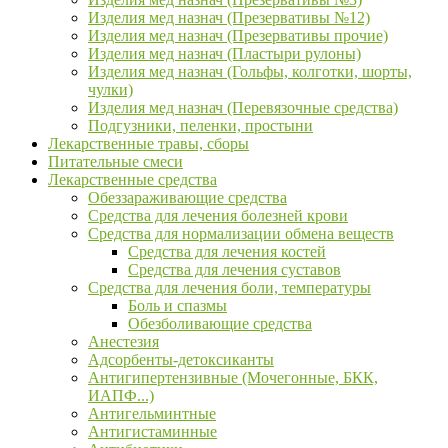
Изделия мед назнач (Презервативы №12)
Изделия мед назнач (Презервативы прочие)
Изделия мед назнач (Пластыри рулоны)
Изделия мед назнач (Гольфы, колготки, шорты,
чулки)
Изделия мед назнач (Перевязочные средства)
Подгузники, пеленки, простыни
Лекарственные травы, сборы
Питательные смеси
Лекарственные средства
Обеззараживающие средства
Средства для лечения болезней крови
Средства для нормализации обмена веществ
Средства для лечения костей
Средства для лечения суставов
Средства для лечения боли, температуры
Боль и спазмы
Обезболивающие средства
Анестезия
Адсорбенты-детоксиканты
Антигипертензивные (Мочегонные, БКК,
ИАПФ...)
Антигельминтные
Антигистаминные