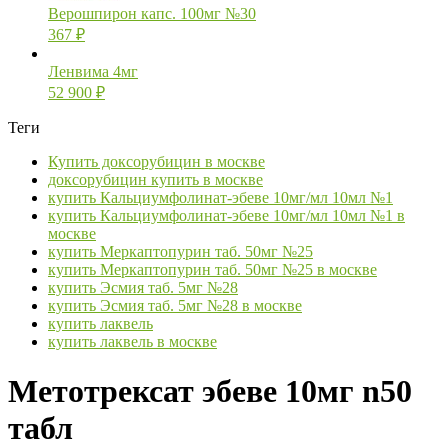
Верошпирон капс. 100мг №30
367
₽
Ленвима 4мг
52 900
₽
Теги
Купить доксорубицин в москве
доксорубицин купить в москве
купить Кальциумфолинат-эбеве 10мг/мл 10мл №1
купить Кальциумфолинат-эбеве 10мг/мл 10мл №1 в
москве
купить Меркаптопурин таб. 50мг №25
купить Меркаптопурин таб. 50мг №25 в москве
купить Эсмия таб. 5мг №28
купить Эсмия таб. 5мг №28 в москве
купить лаквель
купить лаквель в москве
Метотрексат эбеве 10мг n50
табл