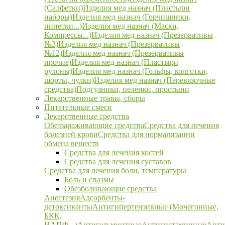
(Салфетки)
Изделия мед назнач (Пластыри
наборы)
Изделия мед назнач (Горчишники,
пипетки...)
Изделия мед назнач (Маски,
Компрессы...)
Изделия мед назнач (Презервативы
№3)
Изделия мед назнач (Презервативы
№12)
Изделия мед назнач (Презервативы
прочие)
Изделия мед назнач (Пластыри
рулоны)
Изделия мед назнач (Гольфы, колготки,
шорты, чулки)
Изделия мед назнач (Перевязочные
средства)
Подгузники, пеленки, простыни
Лекарственные травы, сборы
Питательные смеси
Лекарственные средства
Обеззараживающие средства
Средства для лечения
болезней крови
Средства для нормализации
обмена веществ
Средства для лечения костей
Средства для лечения суставов
Средства для лечения боли, температуры
Боль и спазмы
Обезболивающие средства
Анестезия
Адсорбенты-
детоксиканты
Антигипертензивные (Мочегонные,
БКК,
ИАПФ...)
Антигельминтные
Антигистаминные
Анти