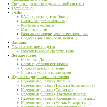
Средства для лечения дыхательной системы
Тесты Ковид
БАДы
БАДы производителя Эвалар
Витамины (поливитамины)
Конфеты и леденцы
Масла эфирные
Ранозаживляющие, повыш регенерацию
Средства для ванн (соли, пенки...)
Вакцины
Гомеопатические средства
Гомеопатические средства Хель
Детские товары
Косметика Джонсон
Соски пустышки бутылочки
Средства детской гигиены
Средства ухода за младенцами
Изделия медицинского назначения
Изделия мед назнач (Шприцы)
Изделия мед назнач (Тесты на беременность)
Изделия мед назнач (Салфетки)
Изделия мед назнач (Пластыри наборы)
Изделия мед назнач (Горчишники, пипетки...)
Изделия мед назнач (Маски, Компрессы...)
Изделия мед назнач (Презервативы №3)