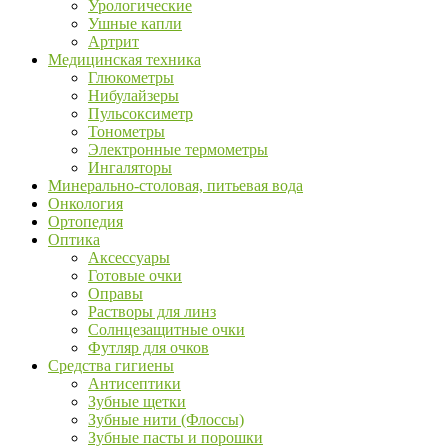
Урологические
Ушные капли
Артрит
Медицинская техника
Глюкометры
Нибулайзеры
Пульсоксиметр
Тонометры
Электронные термометры
Ингаляторы
Минерально-столовая, питьевая вода
Онкология
Ортопедия
Оптика
Аксессуары
Готовые очки
Оправы
Растворы для линз
Солнцезащитные очки
Футляр для очков
Средства гигиены
Антисептики
Зубные щетки
Зубные нити (Флоссы)
Зубные пасты и порошки