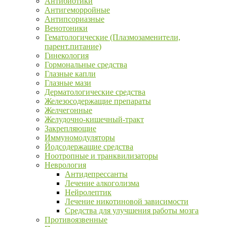
Антибиотики
Антигеморройные
Антипсориазные
Венотоники
Гематологические (Плазмозаменители,
парент.питание)
Гинекология
Гормональные средства
Глазные капли
Глазные мази
Дерматологические средства
Железосодержащие препараты
Желчегонные
Желудочно-кишечный-тракт
Закрепляющие
Иммуномодуляторы
Йодсодержащие средства
Ноотропные и транквилизаторы
Неврология
Антидепрессанты
Лечение алкоголизма
Нейролептик
Лечение никотиновой зависимости
Средства для улучшения работы мозга
Противоязвенные