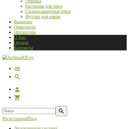
Оправы
Растворы для линз
Солнцезащитные очки
Футляр для очков
Вакцины
Онкология
Ортопедия
О Нас
Оплата
Контакты
Регистрация
Вход
Эндокринная система