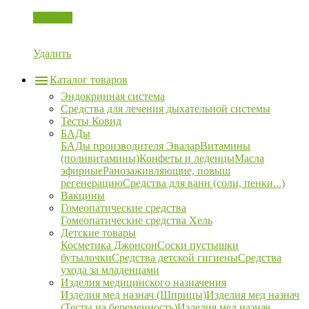
Корзина
Удалить
Каталог товаров
Эндокринная система
Средства для лечения дыхательной системы
Тесты Ковид
БАДы
БАДы производителя Эвалар
Витамины
(поливитамины)
Конфеты и леденцы
Масла
эфирные
Ранозаживляющие, повыш
регенерацию
Средства для ванн (соли, пенки...)
Вакцины
Гомеопатические средства
Гомеопатические средства Хель
Детские товары
Косметика Джонсон
Соски пустышки
бутылочки
Средства детской гигиены
Средства
ухода за младенцами
Изделия медицинского назначения
Изделия мед назнач (Шприцы)
Изделия мед назнач
(Тесты на беременность)
Изделия мед назнач