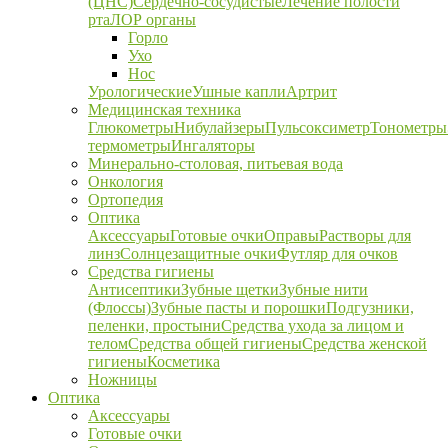
(ЦНС)
Сердечно-сосудистые
Лечение полости
рта
ЛОР органы
Горло
Ухо
Нос
Урологические
Ушные капли
Артрит
Медицинская техника
Глюкометры
Нибулайзеры
Пульсоксиметр
Тонометры
термометры
Ингаляторы
Минерально-столовая, питьевая вода
Онкология
Ортопедия
Оптика
Аксессуары
Готовые очки
Оправы
Растворы для
линз
Солнцезащитные очки
Футляр для очков
Средства гигиены
Антисептики
Зубные щетки
Зубные нити
(Флоссы)
Зубные пасты и порошки
Подгузники,
пеленки, простыни
Средства ухода за лицом и
телом
Средства общей гигиены
Средства женской
гигиены
Косметика
Ножницы
Оптика
Аксессуары
Готовые очки