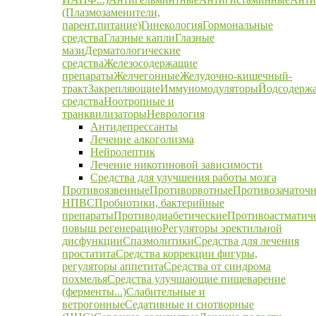
(Плазмозаменители,
парент.питание)
Гинекология
Гормональные
средства
Глазные капли
Глазные
мази
Дерматологические
средства
Железосодержащие
препараты
Желчегонные
Желудочно-кишечный-
тракт
Закрепляющие
Иммуномодуляторы
Йодсодерж
средства
Ноотропные и
транквилизаторы
Неврология
Антидепрессанты
Лечение алкоголизма
Нейролептик
Лечение никотиновой зависимости
Средства для улучшения работы мозга
Противоязвенные
Противорвотные
Противозачаточ
НПВС
Пробиотики, бактерийные
препараты
Противодиабетические
Противоастматич
повыш регенерацию
Регуляторы эректильной
дисфункции
Спазмолитики
Средства для лечения
простатита
Средства коррекции фигуры,
регуляторы аппетита
Средства от синдрома
похмелья
Средства улучшающие пищеварение
(ферменты...)
Слабительные и
ветрогонные
Седативные и снотворные