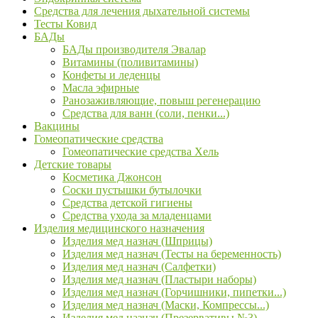
Средства для лечения дыхательной системы
Тесты Ковид
БАДы
БАДы производителя Эвалар
Витамины (поливитамины)
Конфеты и леденцы
Масла эфирные
Ранозаживляющие, повыш регенерацию
Средства для ванн (соли, пенки...)
Вакцины
Гомеопатические средства
Гомеопатические средства Хель
Детские товары
Косметика Джонсон
Соски пустышки бутылочки
Средства детской гигиены
Средства ухода за младенцами
Изделия медицинского назначения
Изделия мед назнач (Шприцы)
Изделия мед назнач (Тесты на беременность)
Изделия мед назнач (Салфетки)
Изделия мед назнач (Пластыри наборы)
Изделия мед назнач (Горчишники, пипетки...)
Изделия мед назнач (Маски, Компрессы...)
Изделия мед назнач (Презервативы №3)