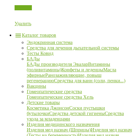
Корзина
Удалить
Каталог товаров
Эндокринная система
Средства для лечения дыхательной системы
Тесты Ковид
БАДы
БАДы производителя Эвалар
Витамины
(поливитамины)
Конфеты и леденцы
Масла
эфирные
Ранозаживляющие, повыш
регенерацию
Средства для ванн (соли, пенки...)
Вакцины
Гомеопатические средства
Гомеопатические средства Хель
Детские товары
Косметика Джонсон
Соски пустышки
бутылочки
Средства детской гигиены
Средства
ухода за младенцами
Изделия медицинского назначения
Изделия мед назнач (Шприцы)
Изделия мед назнач
(Тесты на беременность)
Изделия мед назнач