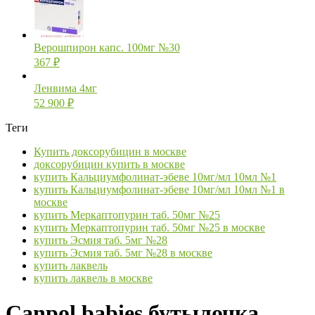
Верошпирон капс. 100мг №30
367
₽
Ленвима 4мг
52 900
₽
Теги
Купить доксорубицин в москве
доксорубицин купить в москве
купить Кальциумфолинат-эбеве 10мг/мл 10мл №1
купить Кальциумфолинат-эбеве 10мг/мл 10мл №1 в
москве
купить Меркаптопурин таб. 50мг №25
купить Меркаптопурин таб. 50мг №25 в москве
купить Эсмия таб. 5мг №28
купить Эсмия таб. 5мг №28 в москве
купить лаквель
купить лаквель в москве
Canpol babies бутылочка