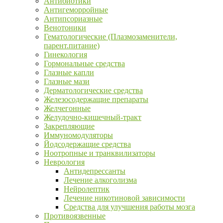
Антибиотики
Антигеморройные
Антипсориазные
Венотоники
Гематологические (Плазмозаменители,
парент.питание)
Гинекология
Гормональные средства
Глазные капли
Глазные мази
Дерматологические средства
Железосодержащие препараты
Желчегонные
Желудочно-кишечный-тракт
Закрепляющие
Иммуномодуляторы
Йодсодержащие средства
Ноотропные и транквилизаторы
Неврология
Антидепрессанты
Лечение алкоголизма
Нейролептик
Лечение никотиновой зависимости
Средства для улучшения работы мозга
Противоязвенные