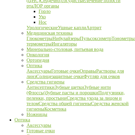
(ЦНС)
Сердечно-сосудистые
Лечение полости
рта
ЛОР органы
Горло
Ухо
Нос
Урологические
Ушные капли
Артрит
Медицинская техника
Глюкометры
Нибулайзеры
Пульсоксиметр
Тонометры
термометры
Ингаляторы
Минерально-столовая, питьевая вода
Онкология
Ортопедия
Оптика
Аксессуары
Готовые очки
Оправы
Растворы для
линз
Солнцезащитные очки
Футляр для очков
Средства гигиены
Антисептики
Зубные щетки
Зубные нити
(Флоссы)
Зубные пасты и порошки
Подгузники,
пеленки, простыни
Средства ухода за лицом и
телом
Средства общей гигиены
Средства женской
гигиены
Косметика
Ножницы
Оптика
Аксессуары
Готовые очки