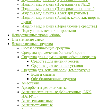
Изделия мед назнач (Презервативы №12)
Изделия мед назнач (Презервативы прочие)
Изделия мед назнач (Пластыри рулоны)
Изделия мед назнач (Гольфы, колготки, шорты,
чулки)
Изделия мед назнач (Перевязочные средства)
Подгузники, пеленки, простыни
Лекарственные травы, сборы
Питательные смеси
Лекарственные средства
Обеззараживающие средства
Средства для лечения болезней крови
Средства для нормализации обмена веществ
Средства для лечения костей
Средства для лечения суставов
Средства для лечения боли, температуры
Боль и спазмы
Обезболивающие средства
Анестезия
Адсорбенты-детоксиканты
Антигипертензивные (Мочегонные, БКК,
ИАПФ...)
Антигельминтные
Антигистаминные