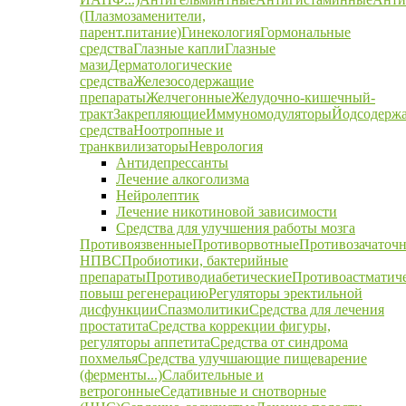
(Плазмозаменители,
парент.питание)
Гинекология
Гормональные
средства
Глазные капли
Глазные
мази
Дерматологические
средства
Железосодержащие
препараты
Желчегонные
Желудочно-кишечный-
тракт
Закрепляющие
Иммуномодуляторы
Йодсодерж
средства
Ноотропные и
транквилизаторы
Неврология
Антидепрессанты
Лечение алкоголизма
Нейролептик
Лечение никотиновой зависимости
Средства для улучшения работы мозга
Противоязвенные
Противорвотные
Противозачаточ
НПВС
Пробиотики, бактерийные
препараты
Противодиабетические
Противоастматич
повыш регенерацию
Регуляторы эректильной
дисфункции
Спазмолитики
Средства для лечения
простатита
Средства коррекции фигуры,
регуляторы аппетита
Средства от синдрома
похмелья
Средства улучшающие пищеварение
(ферменты...)
Слабительные и
ветрогонные
Седативные и снотворные