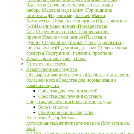
(Салфетки)
Изделия мед назнач (Пластыри
наборы)
Изделия мед назнач (Горчишники,
пипетки...)
Изделия мед назнач (Маски,
Компрессы...)
Изделия мед назнач (Презервативы
№3)
Изделия мед назнач (Презервативы
№12)
Изделия мед назнач (Презервативы
прочие)
Изделия мед назнач (Пластыри
рулоны)
Изделия мед назнач (Гольфы, колготки,
шорты, чулки)
Изделия мед назнач (Перевязочные
средства)
Подгузники, пеленки, простыни
Лекарственные травы, сборы
Питательные смеси
Лекарственные средства
Обеззараживающие средства
Средства для лечения
болезней крови
Средства для нормализации
обмена веществ
Средства для лечения костей
Средства для лечения суставов
Средства для лечения боли, температуры
Боль и спазмы
Обезболивающие средства
Анестезия
Адсорбенты-
детоксиканты
Антигипертензивные (Мочегонные,
БКК,
ИАПФ...)
Антигельминтные
Антигистаминные
Анти