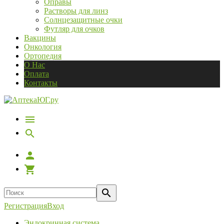
Оправы
Растворы для линз
Солнцезащитные очки
Футляр для очков
Вакцины
Онкология
Ортопедия
О Нас
Оплата
Контакты
Регистрация
Вход
Эндокринная система