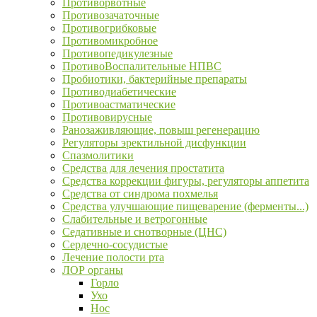
Противорвотные
Противозачаточные
Противогрибковые
Противомикробное
Противопедикулезные
ПротивоВоспалительные НПВС
Пробиотики, бактерийные препараты
Противодиабетические
Противоастматические
Противовирусные
Ранозаживляющие, повыш регенерацию
Регуляторы эректильной дисфункции
Спазмолитики
Средства для лечения простатита
Средства коррекции фигуры, регуляторы аппетита
Средства от синдрома похмелья
Средства улучшающие пищеварение (ферменты...)
Слабительные и ветрогонные
Седативные и снотворные (ЦНС)
Сердечно-сосудистые
Лечение полости рта
ЛОР органы
Горло
Ухо
Нос