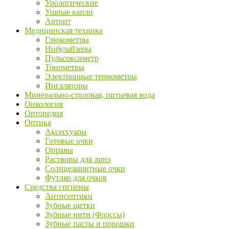
Урологические
Ушные капли
Артрит
Медицинская техника
Глюкометры
Нибулайзеры
Пульсоксиметр
Тонометры
Электронные термометры
Ингаляторы
Минерально-столовая, питьевая вода
Онкология
Ортопедия
Оптика
Аксессуары
Готовые очки
Оправы
Растворы для линз
Солнцезащитные очки
Футляр для очков
Средства гигиены
Антисептики
Зубные щетки
Зубные нити (Флоссы)
Зубные пасты и порошки