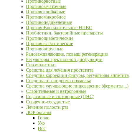
Противорвотные
Противозачаточные
Противогрибковые
Противомикробное
Противопедикулезные
ПротивоВоспалительные НПВС
Пробиотики, бактерийные препараты
Противодиабетические
Противоастматические
Противовирусные
Ранозаживляющие, повыш регенерацию
Регуляторы эректильной дисфункции
Спазмолитики
Средства для лечения простатита
Средства коррекции фигуры, регуляторы аппетита
Средства от синдрома похмелья
Средства улучшающие пищеварение (ферменты...)
Слабительные и ветрогонные
Седативные и снотворные (ЦНС)
Сердечно-сосудистые
Лечение полости рта
ЛОР органы
Горло
Ухо
Нос