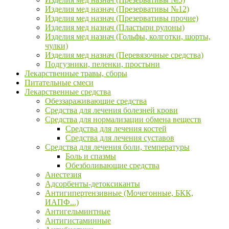
Изделия мед назнач (Презервативы №12)
Изделия мед назнач (Презервативы прочие)
Изделия мед назнач (Пластыри рулоны)
Изделия мед назнач (Гольфы, колготки, шорты,
чулки)
Изделия мед назнач (Перевязочные средства)
Подгузники, пеленки, простыни
Лекарственные травы, сборы
Питательные смеси
Лекарственные средства
Обеззараживающие средства
Средства для лечения болезней крови
Средства для нормализации обмена веществ
Средства для лечения костей
Средства для лечения суставов
Средства для лечения боли, температуры
Боль и спазмы
Обезболивающие средства
Анестезия
Адсорбенты-детоксиканты
Антигипертензивные (Мочегонные, БКК,
ИАПФ...)
Антигельминтные
Антигистаминные