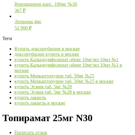
Верошпирон капс. 100мг №30
367
₽
Ленвима 4мг
52 900
₽
Теги
Купить доксорубицин в москве
доксорубицин купить в москве
купить Кальциумфолинат-эбеве 10мг/мл 10мл №1
купить Кальциумфолинат-эбеве 10мг/мл 10мл №1 в
москве
купить Меркаптопурин таб. 50мг №25
купить Меркаптопурин таб. 50мг №25 в москве
купить Эсмия таб. 5мг №28
купить Эсмия таб. 5мг №28 в москве
купить лаквель
купить лаквель в москве
Топирамат 25мг N30
Написать отзыв