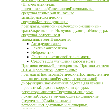
(Плазмозаменители,
парент.питание)
Гинекология
Гормональные
средства
Глазные капли
Глазные
мази
Дерматологические
средства
Железосодержащие
препараты
Желчегонные
Желудочно-кишечный-
тракт
Закрепляющие
Иммуномодуляторы
Йодсодерж
средства
Ноотропные и
транквилизаторы
Неврология
Антидепрессанты
Лечение алкоголизма
Нейролептик
Лечение никотиновой зависимости
Средства для улучшения работы мозга
Противоязвенные
Противорвотные
Противозачаточ
НПВС
Пробиотики, бактерийные
препараты
Противодиабетические
Противоастматич
повыш регенерацию
Регуляторы эректильной
дисфункции
Спазмолитики
Средства для лечения
простатита
Средства коррекции фигуры,
регуляторы аппетита
Средства от синдрома
похмелья
Средства улучшающие пищеварение
(ферменты...)
Слабительные и
ветрогонные
Седативные и снотворные