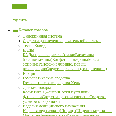
Корзина
Удалить
Каталог товаров
Эндокринная система
Средства для лечения дыхательной системы
Тесты Ковид
БАДы
БАДы производителя Эвалар
Витамины
(поливитамины)
Конфеты и леденцы
Масла
эфирные
Ранозаживляющие, повыш
регенерацию
Средства для ванн (соли, пенки...)
Вакцины
Гомеопатические средства
Гомеопатические средства Хель
Детские товары
Косметика Джонсон
Соски пустышки
бутылочки
Средства детской гигиены
Средства
ухода за младенцами
Изделия медицинского назначения
Изделия мед назнач (Шприцы)
Изделия мед назнач
(Тесты на беременность)
Изделия мед назнач