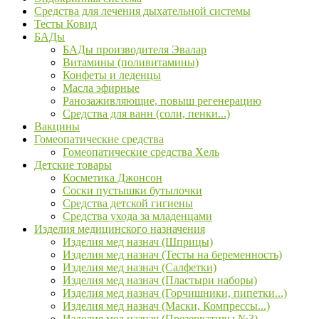
Средства для лечения дыхательной системы
Тесты Ковид
БАДы
БАДы производителя Эвалар
Витамины (поливитамины)
Конфеты и леденцы
Масла эфирные
Ранозаживляющие, повыш регенерацию
Средства для ванн (соли, пенки...)
Вакцины
Гомеопатические средства
Гомеопатические средства Хель
Детские товары
Косметика Джонсон
Соски пустышки бутылочки
Средства детской гигиены
Средства ухода за младенцами
Изделия медицинского назначения
Изделия мед назнач (Шприцы)
Изделия мед назнач (Тесты на беременность)
Изделия мед назнач (Салфетки)
Изделия мед назнач (Пластыри наборы)
Изделия мед назнач (Горчишники, пипетки...)
Изделия мед назнач (Маски, Компрессы...)
Изделия мед назнач (Презервативы №3)