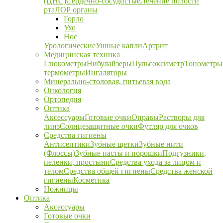
(ЦНС)
Сердечно-сосудистые
Лечение полости
рта
ЛОР органы
Горло
Ухо
Нос
Урологические
Ушные капли
Артрит
Медицинская техника
Глюкометры
Нибулайзеры
Пульсоксиметр
Тонометры
термометры
Ингаляторы
Минерально-столовая, питьевая вода
Онкология
Ортопедия
Оптика
Аксессуары
Готовые очки
Оправы
Растворы для
линз
Солнцезащитные очки
Футляр для очков
Средства гигиены
Антисептики
Зубные щетки
Зубные нити
(Флоссы)
Зубные пасты и порошки
Подгузники,
пеленки, простыни
Средства ухода за лицом и
телом
Средства общей гигиены
Средства женской
гигиены
Косметика
Ножницы
Оптика
Аксессуары
Готовые очки