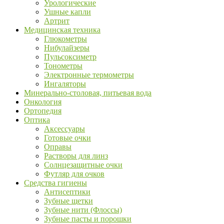
Урологические
Ушные капли
Артрит
Медицинская техника
Глюкометры
Нибулайзеры
Пульсоксиметр
Тонометры
Электронные термометры
Ингаляторы
Минерально-столовая, питьевая вода
Онкология
Ортопедия
Оптика
Аксессуары
Готовые очки
Оправы
Растворы для линз
Солнцезащитные очки
Футляр для очков
Средства гигиены
Антисептики
Зубные щетки
Зубные нити (Флоссы)
Зубные пасты и порошки