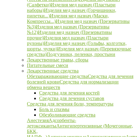
(Салфетки)
Изделия мед назнач (Пластыри
наборы)
Изделия мед назнач (Горчишники,
пипетки...)
Изделия мед назнач (Маски,
Компрессы...)
Изделия мед назнач (Презервативы
№3)
Изделия мед назнач (Презервативы
№12)
Изделия мед назнач (Презервативы
прочие)
Изделия мед назнач (Пластыри
рулоны)
Изделия мед назнач (Гольфы, колготки,
шорты, чулки)
Изделия мед назнач (Перевязочные
средства)
Подгузники, пеленки, простыни
Лекарственные травы, сборы
Питательные смеси
Лекарственные средства
Обеззараживающие средства
Средства для лечения
болезней крови
Средства для нормализации
обмена веществ
Средства для лечения костей
Средства для лечения суставов
Средства для лечения боли, температуры
Боль и спазмы
Обезболивающие средства
Анестезия
Адсорбенты-
детоксиканты
Антигипертензивные (Мочегонные,
БКК,
ИАПФ...)
Антигельминтные
Антигистаминные
Анти