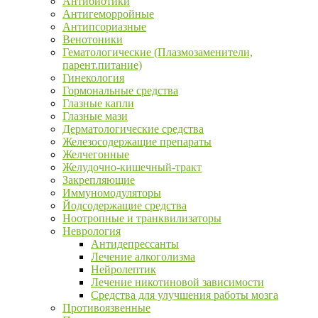
Антибиотики
Антигеморройные
Антипсориазные
Венотоники
Гематологические (Плазмозаменители,
парент.питание)
Гинекология
Гормональные средства
Глазные капли
Глазные мази
Дерматологические средства
Железосодержащие препараты
Желчегонные
Желудочно-кишечный-тракт
Закрепляющие
Иммуномодуляторы
Йодсодержащие средства
Ноотропные и транквилизаторы
Неврология
Антидепрессанты
Лечение алкоголизма
Нейролептик
Лечение никотиновой зависимости
Средства для улучшения работы мозга
Противоязвенные