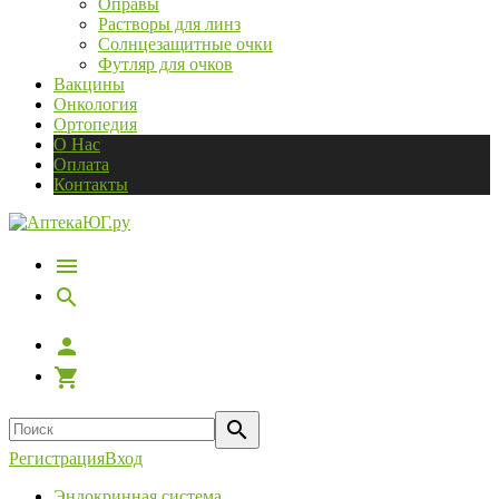
Оправы
Растворы для линз
Солнцезащитные очки
Футляр для очков
Вакцины
Онкология
Ортопедия
О Нас
Оплата
Контакты
Регистрация
Вход
Эндокринная система