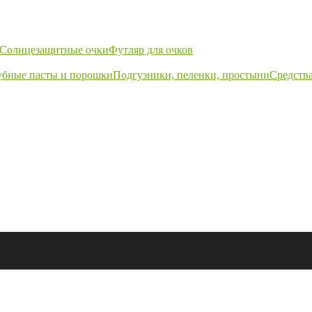
Солнцезащитные очки
Футляр для очков
убные пасты и порошки
Подгузники, пеленки, простыни
Средства