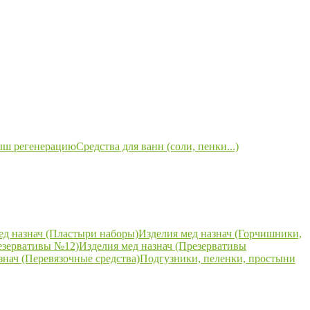
ыш регенерацию
Средства для ванн (соли, пенки...)
ед назнач (Пластыри наборы)
Изделия мед назнач (Горчишники,
езервативы №12)
Изделия мед назнач (Презервативы
знач (Перевязочные средства)
Подгузники, пеленки, простыни