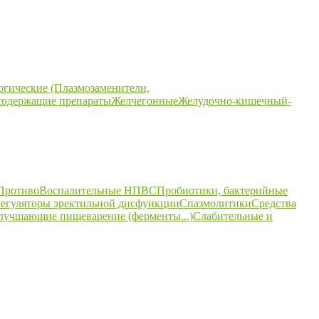
огические (Плазмозаменители,
содержащие препараты
Желчегонные
Желудочно-кишечный-
ПротивоВоспалительные НПВС
Пробиотики, бактерийные
егуляторы эректильной дисфункции
Спазмолитики
Средства
улучшающие пищеварение (ферменты...)
Слабительные и