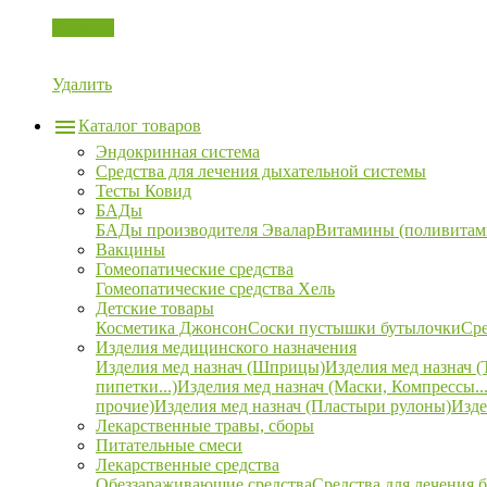
Корзина
Удалить
Каталог товаров
Эндокринная система
Средства для лечения дыхательной системы
Тесты Ковид
БАДы
БАДы производителя Эвалар
Витамины (поливитам
Вакцины
Гомеопатические средства
Гомеопатические средства Хель
Детские товары
Косметика Джонсон
Соски пустышки бутылочки
Сре
Изделия медицинского назначения
Изделия мед назнач (Шприцы)
Изделия мед назнач (
пипетки...)
Изделия мед назнач (Маски, Компрессы...
прочие)
Изделия мед назнач (Пластыри рулоны)
Изде
Лекарственные травы, сборы
Питательные смеси
Лекарственные средства
Обеззараживающие средства
Средства для лечения 