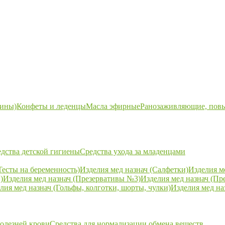
ины)
Конфеты и леденцы
Масла эфирные
Ранозаживляющие, пов
дства детской гигиены
Средства ухода за младенцами
Тесты на беременность)
Изделия мед назнач (Салфетки)
Изделия м
)
Изделия мед назнач (Презервативы №3)
Изделия мед назнач (Пр
лия мед назнач (Гольфы, колготки, шорты, чулки)
Изделия мед на
болезней крови
Средства для нормализации обмена веществ