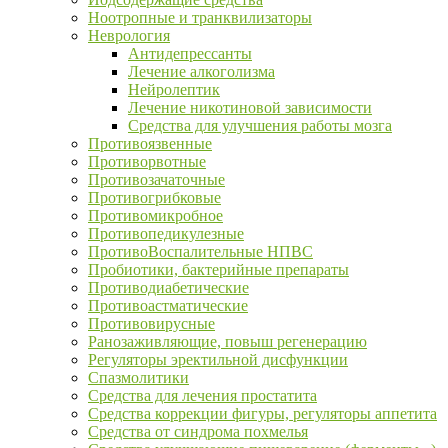
Ноотропные и транквилизаторы
Неврология
Антидепрессанты
Лечение алкоголизма
Нейролептик
Лечение никотиновой зависимости
Средства для улучшения работы мозга
Противоязвенные
Противорвотные
Противозачаточные
Противогрибковые
Противомикробное
Противопедикулезные
ПротивоВоспалительные НПВС
Пробиотики, бактерийные препараты
Противодиабетические
Противоастматические
Противовирусные
Ранозаживляющие, повыш регенерацию
Регуляторы эректильной дисфункции
Спазмолитики
Средства для лечения простатита
Средства коррекции фигуры, регуляторы аппетита
Средства от синдрома похмелья