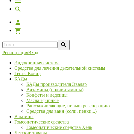
Регистрация
Вход
Эндокринная система
Средства для лечения дыхательной системы
Тесты Ковид
БАДы
БАДы производителя Эвалар
Витамины (поливитамины)
Конфеты и леденцы
Масла эфирные
Ранозаживляющие, повыш регенерацию
Средства для ванн (соли, пенки...)
Вакцины
Гомеопатические средства
Гомеопатические средства Хель
Детские товары