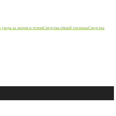
 ухода за лицом и телом
Средства общей гигиены
Средства