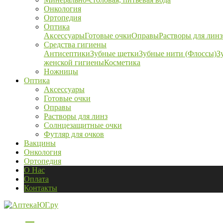
Онкология
Ортопедия
Оптика
Аксессуары
Готовые очки
Оправы
Растворы для линз
Средства гигиены
Антисептики
Зубные щетки
Зубные нити (Флоссы)
З
женской гигиены
Косметика
Ножницы
Оптика
Аксессуары
Готовые очки
Оправы
Растворы для линз
Солнцезащитные очки
Футляр для очков
Вакцины
Онкология
Ортопедия
О Нас
Оплата
Контакты