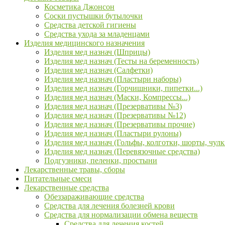
Косметика Джонсон
Соски пустышки бутылочки
Средства детской гигиены
Средства ухода за младенцами
Изделия медицинского назначения
Изделия мед назнач (Шприцы)
Изделия мед назнач (Тесты на беременность)
Изделия мед назнач (Салфетки)
Изделия мед назнач (Пластыри наборы)
Изделия мед назнач (Горчишники, пипетки...)
Изделия мед назнач (Маски, Компрессы...)
Изделия мед назнач (Презервативы №3)
Изделия мед назнач (Презервативы №12)
Изделия мед назнач (Презервативы прочие)
Изделия мед назнач (Пластыри рулоны)
Изделия мед назнач (Гольфы, колготки, шорты, чулк
Изделия мед назнач (Перевязочные средства)
Подгузники, пеленки, простыни
Лекарственные травы, сборы
Питательные смеси
Лекарственные средства
Обеззараживающие средства
Средства для лечения болезней крови
Средства для нормализации обмена веществ
Средства для лечения костей