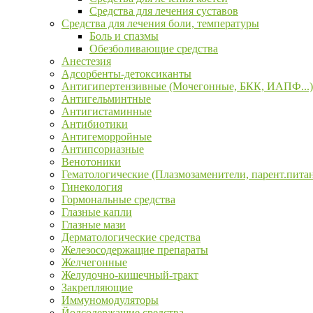
Средства для лечения суставов
Средства для лечения боли, температуры
Боль и спазмы
Обезболивающие средства
Анестезия
Адсорбенты-детоксиканты
Антигипертензивные (Мочегонные, БКК, ИАПФ...)
Антигельминтные
Антигистаминные
Антибиотики
Антигеморройные
Антипсориазные
Венотоники
Гематологические (Плазмозаменители, парент.пита
Гинекология
Гормональные средства
Глазные капли
Глазные мази
Дерматологические средства
Железосодержащие препараты
Желчегонные
Желудочно-кишечный-тракт
Закрепляющие
Иммуномодуляторы
Йодсодержащие средства