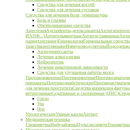
Средства для лечения костей
Средства для лечения суставов
Средства для лечения боли, температуры
Боль и спазмы
Обезболивающие средства
Анестезия
Адсорбенты-детоксиканты
Антигипертен
ИАПФ...)
Антигельминтные
Антигистаминные
Анти
парент.питание)
Гинекология
Гормональные средств
тракт
Закрепляющие
Иммуномодуляторы
Йодсодержа
Антидепрессанты
Лечение алкоголизма
Нейролептик
Лечение никотиновой зависимости
Средства для улучшения работы мозга
Противоязвенные
Противорвотные
Противозачаточ
препараты
Противодиабетические
Противоастматич
для лечения простатита
Средства коррекции фигуры,
ветрогонные
Седативные и снотворные (ЦНС)
Серд
Горло
Ухо
Нос
Урологические
Ушные капли
Артрит
Медицинская техника
Глюкометры
Нибулайзеры
Пульсоксиметр
Тонометры
Минерально-столовая, питьевая вода