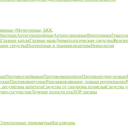
зивные (Мочегонные, БКК,
биотики
Антигеморройные
Антипсориазные
Венотоники
Гематол
а
Глазные капли
Глазные мази
Дерматологические средства
Железо
щие средства
Ноотропные и транквилизаторы
Неврология
ные
Противогрибковые
Противомикробное
Противопедикулезные
еские
Противовирусные
Ранозаживляющие, повыш регенерацию
Р
 регуляторы аппетита
Средства от синдрома похмелья
Средства 
ечно-сосудистые
Лечение полости рта
ЛОР органы
Электронные термометры
Ингаляторы