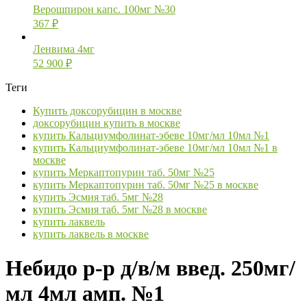
Верошпирон капс. 100мг №30
367
₽
Ленвима 4мг
52 900
₽
Теги
Купить доксорубицин в москве
доксорубицин купить в москве
купить Кальциумфолинат-эбеве 10мг/мл 10мл №1
купить Кальциумфолинат-эбеве 10мг/мл 10мл №1 в
москве
купить Меркаптопурин таб. 50мг №25
купить Меркаптопурин таб. 50мг №25 в москве
купить Эсмия таб. 5мг №28
купить Эсмия таб. 5мг №28 в москве
купить лаквель
купить лаквель в москве
Небидо р-р д/в/м введ. 250мг/
мл 4мл амп. №1