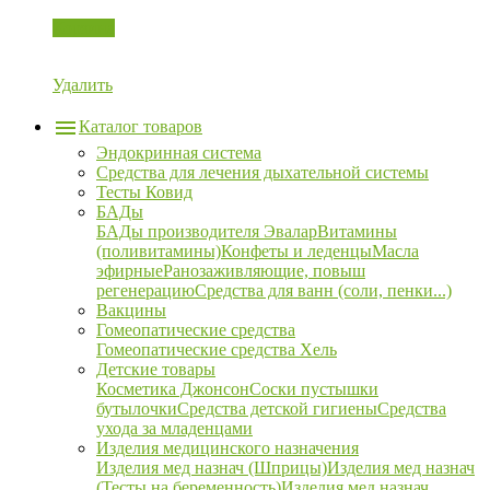
Корзина
Удалить
Каталог товаров
Эндокринная система
Средства для лечения дыхательной системы
Тесты Ковид
БАДы
БАДы производителя Эвалар
Витамины
(поливитамины)
Конфеты и леденцы
Масла
эфирные
Ранозаживляющие, повыш
регенерацию
Средства для ванн (соли, пенки...)
Вакцины
Гомеопатические средства
Гомеопатические средства Хель
Детские товары
Косметика Джонсон
Соски пустышки
бутылочки
Средства детской гигиены
Средства
ухода за младенцами
Изделия медицинского назначения
Изделия мед назнач (Шприцы)
Изделия мед назнач
(Тесты на беременность)
Изделия мед назнач