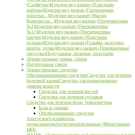
(Салфетки)
Изделия мед назнач (Пластыри
наборы)
Изделия мед назнач (Горчишники,
пипетки...)
Изделия мед назнач (Маски,
Компрессы...)
Изделия мед назнач (Презервативы
№3)
Изделия мед назнач (Презервативы
№12)
Изделия мед назнач (Презервативы
прочие)
Изделия мед назнач (Пластыри
рулоны)
Изделия мед назнач (Гольфы, колготки,
шорты, чулки)
Изделия мед назнач (Перевязочные
средства)
Подгузники, пеленки, простыни
Лекарственные травы, сборы
Питательные смеси
Лекарственные средства
Обеззараживающие средства
Средства для лечения
болезней крови
Средства для нормализации
обмена веществ
Средства для лечения костей
Средства для лечения суставов
Средства для лечения боли, температуры
Боль и спазмы
Обезболивающие средства
Анестезия
Адсорбенты-
детоксиканты
Антигипертензивные (Мочегонные,
БКК,
ИАПФ...)
Антигельминтные
Антигистаминные
Анти