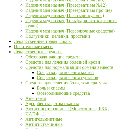
Изделия мед назнач (Презервативы №12)
Изделия мед назнач (Презервативы прочие)
Изделия мед назнач (Пластыри рулоны)
Изделия мед назнач (Гольфы, колготки, шорты,
чулки)
Изделия мед назнач (Перевязочные средства)
Подгузники, пеленки, простыни
Лекарственные травы, сборы
Питательные смеси
Лекарственные средства
Обеззараживающие средства
Средства для лечения болезней крови
Средства для нормализации обмена веществ
Средства для лечения костей
Средства для лечения суставов
Средства для лечения боли, температуры
Боль и спазмы
Обезболивающие средства
Анестезия
Адсорбенты-детоксиканты
Антигипертензивные (Мочегонные, БКК,
ИАПФ...)
Антигельминтные
Антигистаминные