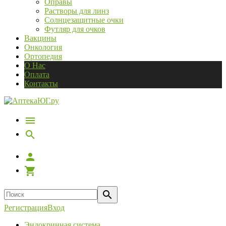
Оправы
Растворы для линз
Солнцезащитные очки
Футляр для очков
Вакцины
Онкология
Ортопедия
О Нас
Оплата
Контакты
Регистрация
Вход
Эндокринная система