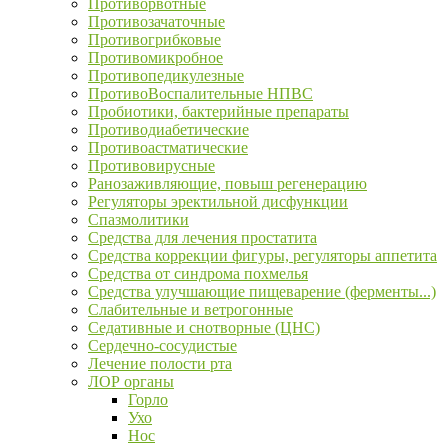
Противорвотные
Противозачаточные
Противогрибковые
Противомикробное
Противопедикулезные
ПротивоВоспалительные НПВС
Пробиотики, бактерийные препараты
Противодиабетические
Противоастматические
Противовирусные
Ранозаживляющие, повыш регенерацию
Регуляторы эректильной дисфункции
Спазмолитики
Средства для лечения простатита
Средства коррекции фигуры, регуляторы аппетита
Средства от синдрома похмелья
Средства улучшающие пищеварение (ферменты...)
Слабительные и ветрогонные
Седативные и снотворные (ЦНС)
Сердечно-сосудистые
Лечение полости рта
ЛОР органы
Горло
Ухо
Нос