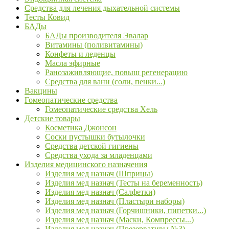
Средства для лечения дыхательной системы
Тесты Ковид
БАДы
БАДы производителя Эвалар
Витамины (поливитамины)
Конфеты и леденцы
Масла эфирные
Ранозаживляющие, повыш регенерацию
Средства для ванн (соли, пенки...)
Вакцины
Гомеопатические средства
Гомеопатические средства Хель
Детские товары
Косметика Джонсон
Соски пустышки бутылочки
Средства детской гигиены
Средства ухода за младенцами
Изделия медицинского назначения
Изделия мед назнач (Шприцы)
Изделия мед назнач (Тесты на беременность)
Изделия мед назнач (Салфетки)
Изделия мед назнач (Пластыри наборы)
Изделия мед назнач (Горчишники, пипетки...)
Изделия мед назнач (Маски, Компрессы...)
Изделия мед назнач (Презервативы №3)