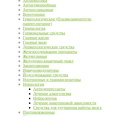
Антибиотики
Антигеморройные
Антипсориазные
Венотоники
Гематологические (Плазмозаменители,
парент.питание)
Гинекология
Гормональные средства
Глазные капли
Глазные мази
Дерматологические средства
Железосодержащие препараты
Желчегонные
Желудочно-кишечный-тракт
Закрепляющие
Иммуномодуляторы
Йодсодержащие средства
Ноотропные и транквилизаторы
Неврология
Антидепрессанты
Лечение алкоголизма
Нейролептик
Лечение никотиновой зависимости
Средства для улучшения работы мозга
Противоязвенные