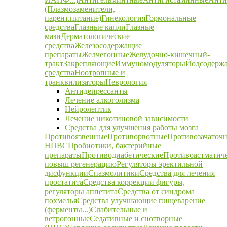
(Плазмозаменители,
парент.питание)
Гинекология
Гормональные
средства
Глазные капли
Глазные
мази
Дерматологические
средства
Железосодержащие
препараты
Желчегонные
Желудочно-кишечный-
тракт
Закрепляющие
Иммуномодуляторы
Йодсодерж
средства
Ноотропные и
транквилизаторы
Неврология
Антидепрессанты
Лечение алкоголизма
Нейролептик
Лечение никотиновой зависимости
Средства для улучшения работы мозга
Противоязвенные
Противорвотные
Противозачаточ
НПВС
Пробиотики, бактерийные
препараты
Противодиабетические
Противоастматич
повыш регенерацию
Регуляторы эректильной
дисфункции
Спазмолитики
Средства для лечения
простатита
Средства коррекции фигуры,
регуляторы аппетита
Средства от синдрома
похмелья
Средства улучшающие пищеварение
(ферменты...)
Слабительные и
ветрогонные
Седативные и снотворные