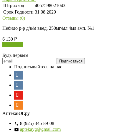
Штрихкод
4057598021043
Срок Годности
31.08.2029
Отзывы (0)
Небидо р-р д/в/м введ. 250мг/мл 4мл амп. №1
6 130
₽
В корзину
Будь первым
Подписывайтесь на нас
АптекаЮГ.ру
8 (925) 345-89-08
aptekayg@gmail.com