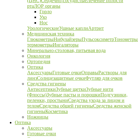
(ЦНС)
Сердечно-сосудистые
Лечение полости
рта
ЛОР органы
Горло
Ухо
Нос
Урологические
Ушные капли
Артрит
Медицинская техника
Глюкометры
Нибулайзеры
Пульсоксиметр
Тонометры
термометры
Ингаляторы
Минерально-столовая, питьевая вода
Онкология
Ортопедия
Оптика
Аксессуары
Готовые очки
Оправы
Растворы для
линз
Солнцезащитные очки
Футляр для очков
Средства гигиены
Антисептики
Зубные щетки
Зубные нити
(Флоссы)
Зубные пасты и порошки
Подгузники,
пеленки, простыни
Средства ухода за лицом и
телом
Средства общей гигиены
Средства женской
гигиены
Косметика
Ножницы
Оптика
Аксессуары
Готовые очки