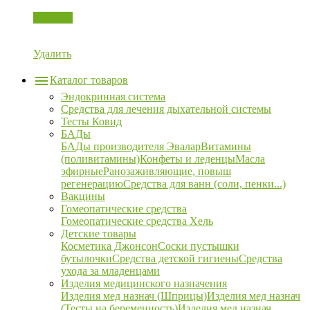
Корзина
Удалить
Каталог товаров
Эндокринная система
Средства для лечения дыхательной системы
Тесты Ковид
БАДы
БАДы производителя Эвалар
Витамины
(поливитамины)
Конфеты и леденцы
Масла
эфирные
Ранозаживляющие, повыш
регенерацию
Средства для ванн (соли, пенки...)
Вакцины
Гомеопатические средства
Гомеопатические средства Хель
Детские товары
Косметика Джонсон
Соски пустышки
бутылочки
Средства детской гигиены
Средства
ухода за младенцами
Изделия медицинского назначения
Изделия мед назнач (Шприцы)
Изделия мед назнач
(Тесты на беременность)
Изделия мед назнач