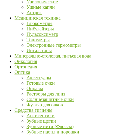
Урологические
Ушные капли
Артрит
Медицинская техника
Глюкометры
Нибулайзеры
Пульсоксиметр
Тонометры
Электронные термометры
Ингаляторы
Минерально-столовая, питьевая вода
Онкология
Ортопедия
Оптика
Аксессуары
Готовые очки
Оправы
Растворы для линз
Солнцезащитные очки
Футляр для очков
Средства гигиены
Антисептики
Зубные щетки
Зубные нити (Флоссы)
Зубные пасты и порошки