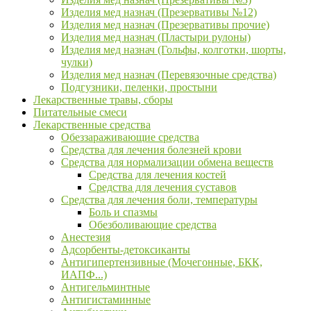
Изделия мед назнач (Презервативы №12)
Изделия мед назнач (Презервативы прочие)
Изделия мед назнач (Пластыри рулоны)
Изделия мед назнач (Гольфы, колготки, шорты,
чулки)
Изделия мед назнач (Перевязочные средства)
Подгузники, пеленки, простыни
Лекарственные травы, сборы
Питательные смеси
Лекарственные средства
Обеззараживающие средства
Средства для лечения болезней крови
Средства для нормализации обмена веществ
Средства для лечения костей
Средства для лечения суставов
Средства для лечения боли, температуры
Боль и спазмы
Обезболивающие средства
Анестезия
Адсорбенты-детоксиканты
Антигипертензивные (Мочегонные, БКК,
ИАПФ...)
Антигельминтные
Антигистаминные