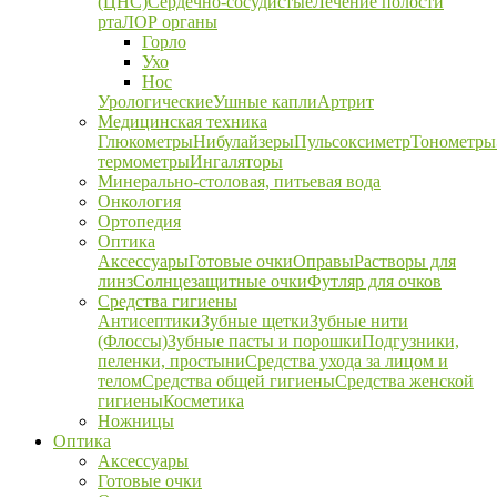
(ЦНС)
Сердечно-сосудистые
Лечение полости
рта
ЛОР органы
Горло
Ухо
Нос
Урологические
Ушные капли
Артрит
Медицинская техника
Глюкометры
Нибулайзеры
Пульсоксиметр
Тонометры
термометры
Ингаляторы
Минерально-столовая, питьевая вода
Онкология
Ортопедия
Оптика
Аксессуары
Готовые очки
Оправы
Растворы для
линз
Солнцезащитные очки
Футляр для очков
Средства гигиены
Антисептики
Зубные щетки
Зубные нити
(Флоссы)
Зубные пасты и порошки
Подгузники,
пеленки, простыни
Средства ухода за лицом и
телом
Средства общей гигиены
Средства женской
гигиены
Косметика
Ножницы
Оптика
Аксессуары
Готовые очки