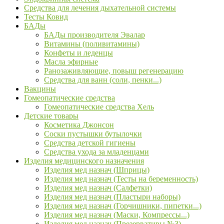
Средства для лечения дыхательной системы
Тесты Ковид
БАДы
БАДы производителя Эвалар
Витамины (поливитамины)
Конфеты и леденцы
Масла эфирные
Ранозаживляющие, повыш регенерацию
Средства для ванн (соли, пенки...)
Вакцины
Гомеопатические средства
Гомеопатические средства Хель
Детские товары
Косметика Джонсон
Соски пустышки бутылочки
Средства детской гигиены
Средства ухода за младенцами
Изделия медицинского назначения
Изделия мед назнач (Шприцы)
Изделия мед назнач (Тесты на беременность)
Изделия мед назнач (Салфетки)
Изделия мед назнач (Пластыри наборы)
Изделия мед назнач (Горчишники, пипетки...)
Изделия мед назнач (Маски, Компрессы...)
Изделия мед назнач (Презервативы №3)