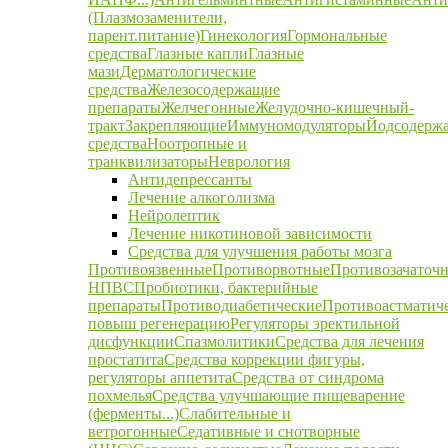
(Плазмозаменители,
парент.питание)
Гинекология
Гормональные
средства
Глазные капли
Глазные
мази
Дерматологические
средства
Железосодержащие
препараты
Желчегонные
Желудочно-кишечный-
тракт
Закрепляющие
Иммуномодуляторы
Йодсодерж
средства
Ноотропные и
транквилизаторы
Неврология
Антидепрессанты
Лечение алкоголизма
Нейролептик
Лечение никотиновой зависимости
Средства для улучшения работы мозга
Противоязвенные
Противорвотные
Противозачаточ
НПВС
Пробиотики, бактерийные
препараты
Противодиабетические
Противоастматич
повыш регенерацию
Регуляторы эректильной
дисфункции
Спазмолитики
Средства для лечения
простатита
Средства коррекции фигуры,
регуляторы аппетита
Средства от синдрома
похмелья
Средства улучшающие пищеварение
(ферменты...)
Слабительные и
ветрогонные
Седативные и снотворные