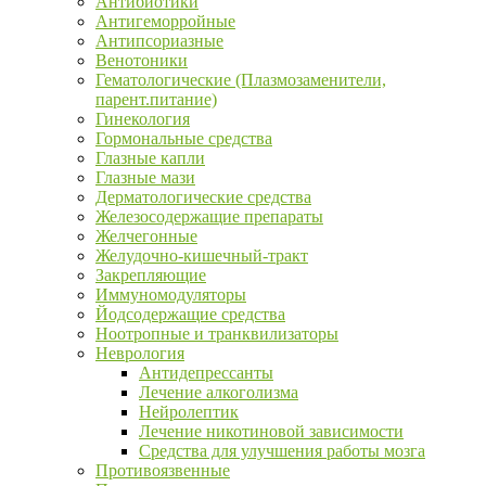
Антибиотики
Антигеморройные
Антипсориазные
Венотоники
Гематологические (Плазмозаменители,
парент.питание)
Гинекология
Гормональные средства
Глазные капли
Глазные мази
Дерматологические средства
Железосодержащие препараты
Желчегонные
Желудочно-кишечный-тракт
Закрепляющие
Иммуномодуляторы
Йодсодержащие средства
Ноотропные и транквилизаторы
Неврология
Антидепрессанты
Лечение алкоголизма
Нейролептик
Лечение никотиновой зависимости
Средства для улучшения работы мозга
Противоязвенные