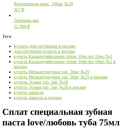
Верошпирон капс. 100мг №30
367
₽
Ленвима 4мг
52 900
₽
Теги
Купить доксорубицин в москве
доксорубицин купить в москве
купить Кальциумфолинат-эбеве 10мг/мл 10мл №1
купить Кальциумфолинат-эбеве 10мг/мл 10мл №1 в
москве
купить Меркаптопурин таб. 50мг №25
купить Меркаптопурин таб. 50мг №25 в москве
купить Эсмия таб. 5мг №28
купить Эсмия таб. 5мг №28 в москве
купить лаквель
купить лаквель в москве
Сплат специальная зубная
паста love/любовь туба 75мл