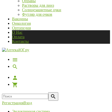
Оправы
Растворы для линз
Солнцезащитные очки
Футляр для очков
Вакцины
Онкология
Ортопедия
О Нас
Оплата
Контакты
Регистрация
Вход
Эндокринная система