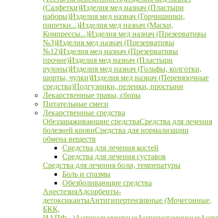
(Салфетки)
Изделия мед назнач (Пластыри
наборы)
Изделия мед назнач (Горчишники,
пипетки...)
Изделия мед назнач (Маски,
Компрессы...)
Изделия мед назнач (Презервативы
№3)
Изделия мед назнач (Презервативы
№12)
Изделия мед назнач (Презервативы
прочие)
Изделия мед назнач (Пластыри
рулоны)
Изделия мед назнач (Гольфы, колготки,
шорты, чулки)
Изделия мед назнач (Перевязочные
средства)
Подгузники, пеленки, простыни
Лекарственные травы, сборы
Питательные смеси
Лекарственные средства
Обеззараживающие средства
Средства для лечения
болезней крови
Средства для нормализации
обмена веществ
Средства для лечения костей
Средства для лечения суставов
Средства для лечения боли, температуры
Боль и спазмы
Обезболивающие средства
Анестезия
Адсорбенты-
детоксиканты
Антигипертензивные (Мочегонные,
БКК,
ИАПФ...)
Антигельминтные
Антигистаминные
Анти