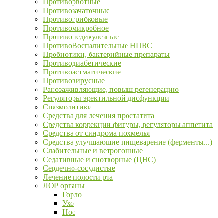
Противорвотные
Противозачаточные
Противогрибковые
Противомикробное
Противопедикулезные
ПротивоВоспалительные НПВС
Пробиотики, бактерийные препараты
Противодиабетические
Противоастматические
Противовирусные
Ранозаживляющие, повыш регенерацию
Регуляторы эректильной дисфункции
Спазмолитики
Средства для лечения простатита
Средства коррекции фигуры, регуляторы аппетита
Средства от синдрома похмелья
Средства улучшающие пищеварение (ферменты...)
Слабительные и ветрогонные
Седативные и снотворные (ЦНС)
Сердечно-сосудистые
Лечение полости рта
ЛОР органы
Горло
Ухо
Нос