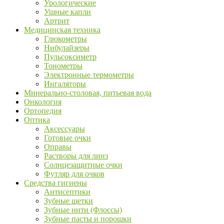
Урологические
Ушные капли
Артрит
Медицинская техника
Глюкометры
Нибулайзеры
Пульсоксиметр
Тонометры
Электронные термометры
Ингаляторы
Минерально-столовая, питьевая вода
Онкология
Ортопедия
Оптика
Аксессуары
Готовые очки
Оправы
Растворы для линз
Солнцезащитные очки
Футляр для очков
Средства гигиены
Антисептики
Зубные щетки
Зубные нити (Флоссы)
Зубные пасты и порошки