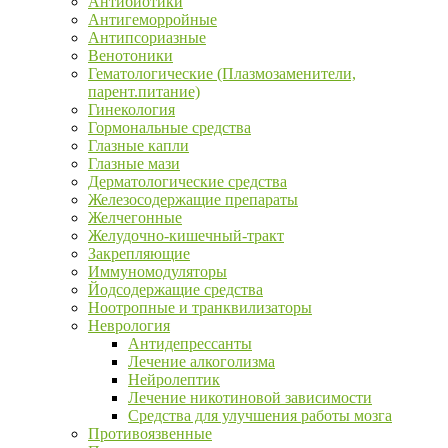
Антибиотики
Антигеморройные
Антипсориазные
Венотоники
Гематологические (Плазмозаменители,
парент.питание)
Гинекология
Гормональные средства
Глазные капли
Глазные мази
Дерматологические средства
Железосодержащие препараты
Желчегонные
Желудочно-кишечный-тракт
Закрепляющие
Иммуномодуляторы
Йодсодержащие средства
Ноотропные и транквилизаторы
Неврология
Антидепрессанты
Лечение алкоголизма
Нейролептик
Лечение никотиновой зависимости
Средства для улучшения работы мозга
Противоязвенные