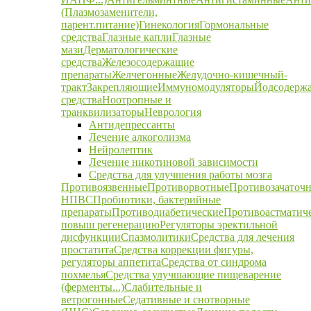
(Плазмозаменители,
парент.питание)
Гинекология
Гормональные
средства
Глазные капли
Глазные
мази
Дерматологические
средства
Железосодержащие
препараты
Желчегонные
Желудочно-кишечный-
тракт
Закрепляющие
Иммуномодуляторы
Йодсодерж
средства
Ноотропные и
транквилизаторы
Неврология
Антидепрессанты
Лечение алкоголизма
Нейролептик
Лечение никотиновой зависимости
Средства для улучшения работы мозга
Противоязвенные
Противорвотные
Противозачаточ
НПВС
Пробиотики, бактерийные
препараты
Противодиабетические
Противоастматич
повыш регенерацию
Регуляторы эректильной
дисфункции
Спазмолитики
Средства для лечения
простатита
Средства коррекции фигуры,
регуляторы аппетита
Средства от синдрома
похмелья
Средства улучшающие пищеварение
(ферменты...)
Слабительные и
ветрогонные
Седативные и снотворные