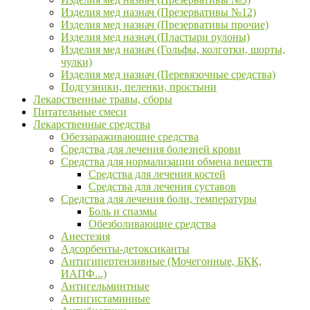
Изделия мед назнач (Презервативы №12)
Изделия мед назнач (Презервативы прочие)
Изделия мед назнач (Пластыри рулоны)
Изделия мед назнач (Гольфы, колготки, шорты,
чулки)
Изделия мед назнач (Перевязочные средства)
Подгузники, пеленки, простыни
Лекарственные травы, сборы
Питательные смеси
Лекарственные средства
Обеззараживающие средства
Средства для лечения болезней крови
Средства для нормализации обмена веществ
Средства для лечения костей
Средства для лечения суставов
Средства для лечения боли, температуры
Боль и спазмы
Обезболивающие средства
Анестезия
Адсорбенты-детоксиканты
Антигипертензивные (Мочегонные, БКК,
ИАПФ...)
Антигельминтные
Антигистаминные