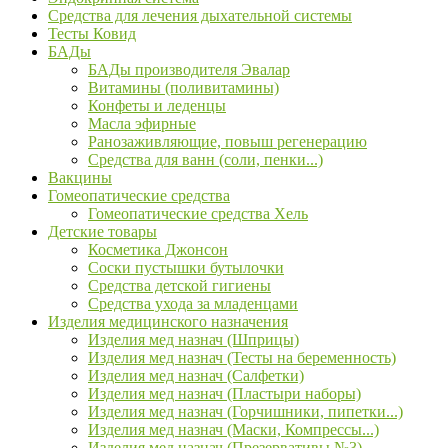
Средства для лечения дыхательной системы
Тесты Ковид
БАДы
БАДы производителя Эвалар
Витамины (поливитамины)
Конфеты и леденцы
Масла эфирные
Ранозаживляющие, повыш регенерацию
Средства для ванн (соли, пенки...)
Вакцины
Гомеопатические средства
Гомеопатические средства Хель
Детские товары
Косметика Джонсон
Соски пустышки бутылочки
Средства детской гигиены
Средства ухода за младенцами
Изделия медицинского назначения
Изделия мед назнач (Шприцы)
Изделия мед назнач (Тесты на беременность)
Изделия мед назнач (Салфетки)
Изделия мед назнач (Пластыри наборы)
Изделия мед назнач (Горчишники, пипетки...)
Изделия мед назнач (Маски, Компрессы...)
Изделия мед назнач (Презервативы №3)