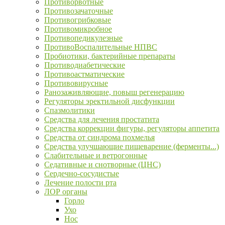
Противорвотные
Противозачаточные
Противогрибковые
Противомикробное
Противопедикулезные
ПротивоВоспалительные НПВС
Пробиотики, бактерийные препараты
Противодиабетические
Противоастматические
Противовирусные
Ранозаживляющие, повыш регенерацию
Регуляторы эректильной дисфункции
Спазмолитики
Средства для лечения простатита
Средства коррекции фигуры, регуляторы аппетита
Средства от синдрома похмелья
Средства улучшающие пищеварение (ферменты...)
Слабительные и ветрогонные
Седативные и снотворные (ЦНС)
Сердечно-сосудистые
Лечение полости рта
ЛОР органы
Горло
Ухо
Нос