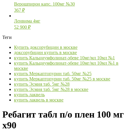
Верошпирон капс. 100мг №30
367
₽
Ленвима 4мг
52 900
₽
Теги
Купить доксорубицин в москве
доксорубицин купить в москве
купить Кальциумфолинат-эбеве 10мг/мл 10мл №1
купить Кальциумфолинат-эбеве 10мг/мл 10мл №1 в
москве
купить Меркаптопурин таб. 50мг №25
купить Меркаптопурин таб. 50мг №25 в москве
купить Эсмия таб. 5мг №28
купить Эсмия таб. 5мг №28 в москве
купить лаквель
купить лаквель в москве
Ребагит табл п/о плен 100 мг
х90