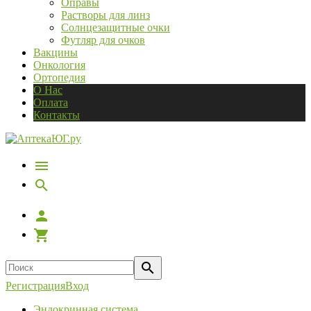
Оправы
Растворы для линз
Солнцезащитные очки
Футляр для очков
Вакцины
Онкология
Ортопедия
О Нас
Оплата
Контакты
Регистрация
Вход
Эндокринная система