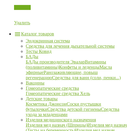
Корзина
Удалить
Каталог товаров
Эндокринная система
Средства для лечения дыхательной системы
Тесты Ковид
БАДы
БАДы производителя Эвалар
Витамины
(поливитамины)
Конфеты и леденцы
Масла
эфирные
Ранозаживляющие, повыш
регенерацию
Средства для ванн (соли, пенки...)
Вакцины
Гомеопатические средства
Гомеопатические средства Хель
Детские товары
Косметика Джонсон
Соски пустышки
бутылочки
Средства детской гигиены
Средства
ухода за младенцами
Изделия медицинского назначения
Изделия мед назнач (Шприцы)
Изделия мед назнач
(Тесты на беременность)
Изделия мед назнач