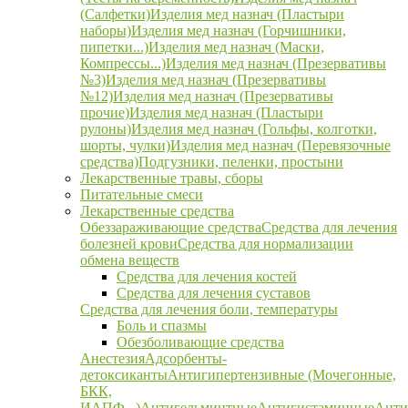
(Салфетки)
Изделия мед назнач (Пластыри
наборы)
Изделия мед назнач (Горчишники,
пипетки...)
Изделия мед назнач (Маски,
Компрессы...)
Изделия мед назнач (Презервативы
№3)
Изделия мед назнач (Презервативы
№12)
Изделия мед назнач (Презервативы
прочие)
Изделия мед назнач (Пластыри
рулоны)
Изделия мед назнач (Гольфы, колготки,
шорты, чулки)
Изделия мед назнач (Перевязочные
средства)
Подгузники, пеленки, простыни
Лекарственные травы, сборы
Питательные смеси
Лекарственные средства
Обеззараживающие средства
Средства для лечения
болезней крови
Средства для нормализации
обмена веществ
Средства для лечения костей
Средства для лечения суставов
Средства для лечения боли, температуры
Боль и спазмы
Обезболивающие средства
Анестезия
Адсорбенты-
детоксиканты
Антигипертензивные (Мочегонные,
БКК,
ИАПФ...)
Антигельминтные
Антигистаминные
Анти