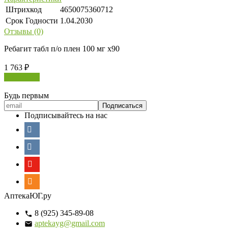
Штрихкод
4650075360712
Срок Годности
1.04.2030
Отзывы (0)
Ребагит табл п/о плен 100 мг х90
1 763
₽
В корзину
Будь первым
Подписывайтесь на нас
АптекаЮГ.ру
8 (925) 345-89-08
aptekayg@gmail.com