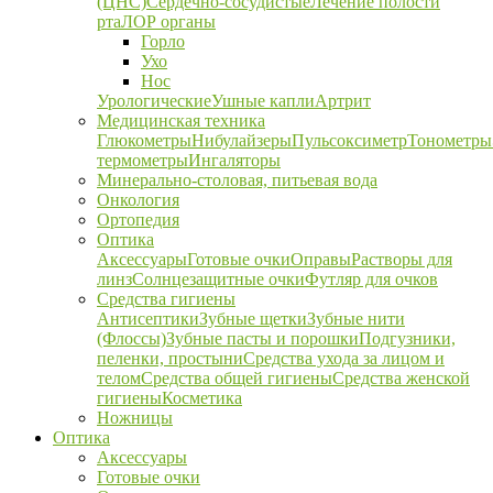
(ЦНС)
Сердечно-сосудистые
Лечение полости
рта
ЛОР органы
Горло
Ухо
Нос
Урологические
Ушные капли
Артрит
Медицинская техника
Глюкометры
Нибулайзеры
Пульсоксиметр
Тонометры
термометры
Ингаляторы
Минерально-столовая, питьевая вода
Онкология
Ортопедия
Оптика
Аксессуары
Готовые очки
Оправы
Растворы для
линз
Солнцезащитные очки
Футляр для очков
Средства гигиены
Антисептики
Зубные щетки
Зубные нити
(Флоссы)
Зубные пасты и порошки
Подгузники,
пеленки, простыни
Средства ухода за лицом и
телом
Средства общей гигиены
Средства женской
гигиены
Косметика
Ножницы
Оптика
Аксессуары
Готовые очки