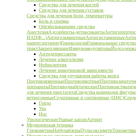
Средства для лечения костей
Средства для лечения суставов
Средства для лечения боли, температуры
Боль и спазмы
Обезболивающие средства
Анестезия
Адсорбенты-детоксиканты
Антигипертен
ИАПФ...)
Антигельминтные
Антигистаминные
Анти
парент.питание)
Гинекология
Гормональные средств
тракт
Закрепляющие
Иммуномодуляторы
Йодсодержа
Антидепрессанты
Лечение алкоголизма
Нейролептик
Лечение никотиновой зависимости
Средства для улучшения работы мозга
Противоязвенные
Противорвотные
Противозачаточ
препараты
Противодиабетические
Противоастматич
для лечения простатита
Средства коррекции фигуры,
ветрогонные
Седативные и снотворные (ЦНС)
Серд
Горло
Ухо
Нос
Урологические
Ушные капли
Артрит
Медицинская техника
Глюкометры
Нибулайзеры
Пульсоксиметр
Тонометры
Минерально-столовая, питьевая вода