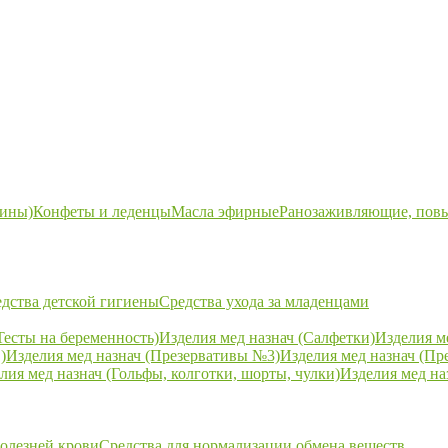
ины)
Конфеты и леденцы
Масла эфирные
Ранозаживляющие, пов
дства детской гигиены
Средства ухода за младенцами
Тесты на беременность)
Изделия мед назнач (Салфетки)
Изделия м
)
Изделия мед назнач (Презервативы №3)
Изделия мед назнач (Пр
лия мед назнач (Гольфы, колготки, шорты, чулки)
Изделия мед на
болезней крови
Средства для нормализации обмена веществ