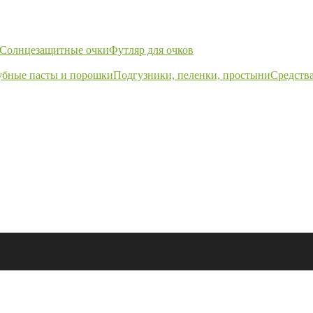
Солнцезащитные очки
Футляр для очков
убные пасты и порошки
Подгузники, пеленки, простыни
Средства