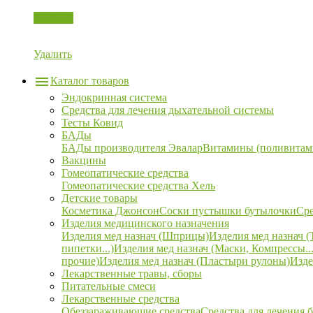
Корзина
Удалить
Каталог товаров
Эндокринная система
Средства для лечения дыхательной системы
Тесты Ковид
БАДы
БАДы производителя Эвалар
Витамины (поливитам
Вакцины
Гомеопатические средства
Гомеопатические средства Хель
Детские товары
Косметика Джонсон
Соски пустышки бутылочки
Сре
Изделия медицинского назначения
Изделия мед назнач (Шприцы)
Изделия мед назнач (
пипетки...)
Изделия мед назнач (Маски, Компрессы...
прочие)
Изделия мед назнач (Пластыри рулоны)
Изде
Лекарственные травы, сборы
Питательные смеси
Лекарственные средства
Обеззараживающие средства
Средства для лечения 