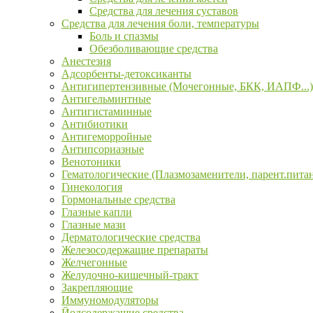
Средства для лечения суставов
Средства для лечения боли, температуры
Боль и спазмы
Обезболивающие средства
Анестезия
Адсорбенты-детоксиканты
Антигипертензивные (Мочегонные, БКК, ИАПФ...)
Антигельминтные
Антигистаминные
Антибиотики
Антигеморройные
Антипсориазные
Венотоники
Гематологические (Плазмозаменители, парент.пита
Гинекология
Гормональные средства
Глазные капли
Глазные мази
Дерматологические средства
Железосодержащие препараты
Желчегонные
Желудочно-кишечный-тракт
Закрепляющие
Иммуномодуляторы
Йодсодержащие средства