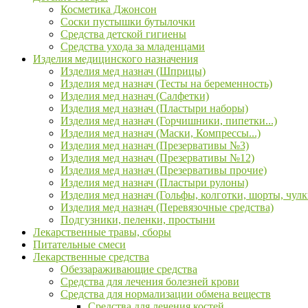
Косметика Джонсон
Соски пустышки бутылочки
Средства детской гигиены
Средства ухода за младенцами
Изделия медицинского назначения
Изделия мед назнач (Шприцы)
Изделия мед назнач (Тесты на беременность)
Изделия мед назнач (Салфетки)
Изделия мед назнач (Пластыри наборы)
Изделия мед назнач (Горчишники, пипетки...)
Изделия мед назнач (Маски, Компрессы...)
Изделия мед назнач (Презервативы №3)
Изделия мед назнач (Презервативы №12)
Изделия мед назнач (Презервативы прочие)
Изделия мед назнач (Пластыри рулоны)
Изделия мед назнач (Гольфы, колготки, шорты, чулк
Изделия мед назнач (Перевязочные средства)
Подгузники, пеленки, простыни
Лекарственные травы, сборы
Питательные смеси
Лекарственные средства
Обеззараживающие средства
Средства для лечения болезней крови
Средства для нормализации обмена веществ
Средства для лечения костей