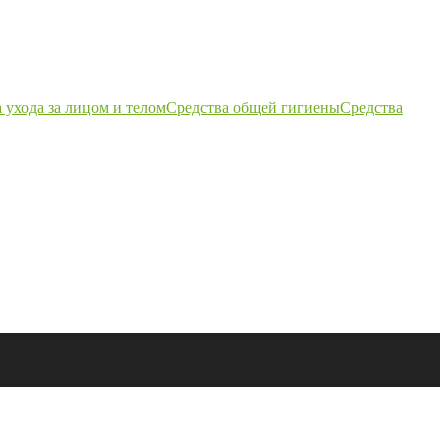
 ухода за лицом и телом
Средства общей гигиены
Средства