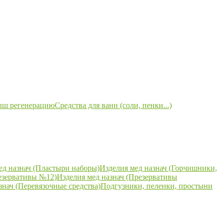
ыш регенерацию
Средства для ванн (соли, пенки...)
ед назнач (Пластыри наборы)
Изделия мед назнач (Горчишники,
езервативы №12)
Изделия мед назнач (Презервативы
знач (Перевязочные средства)
Подгузники, пеленки, простыни