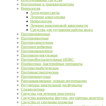
Ноотропные и транквилизаторы
Неврология
Антидепрессанты
Лечение алкоголизма
Нейролептик
Лечение никотиновой зависимости
Средства для улучшения работы мозга
Противоязвенные
Противорвотные
Противозачаточные
Противогрибковые
Противомикробное
Противопедикулезные
ПротивоВоспалительные НПВС
Пробиотики, бактерийные препараты
Противодиабетические
Противоастматические
Противовирусные
Ранозаживляющие, повыш регенерацию
Регуляторы эректильной дисфункции
Спазмолитики
Средства для лечения простатита
Средства коррекции фигуры, регуляторы аппетита
Средства от синдрома похмелья