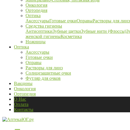
Онкология
Ортопедия
Оптика
Аксессуары
Готовые очки
Оправы
Растворы для линз
Средства гигиены
Антисептики
Зубные щетки
Зубные нити (Флоссы)
З
женской гигиены
Косметика
Ножницы
Оптика
Аксессуары
Готовые очки
Оправы
Растворы для линз
Солнцезащитные очки
Футляр для очков
Вакцины
Онкология
Ортопедия
О Нас
Оплата
Контакты