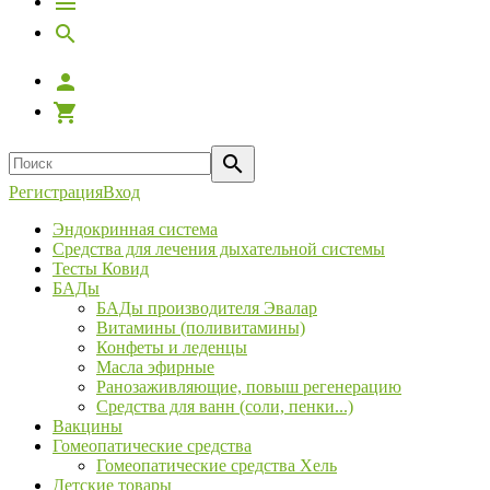
Регистрация
Вход
Эндокринная система
Средства для лечения дыхательной системы
Тесты Ковид
БАДы
БАДы производителя Эвалар
Витамины (поливитамины)
Конфеты и леденцы
Масла эфирные
Ранозаживляющие, повыш регенерацию
Средства для ванн (соли, пенки...)
Вакцины
Гомеопатические средства
Гомеопатические средства Хель
Детские товары