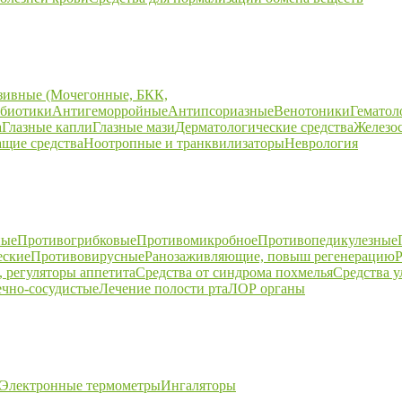
зивные (Мочегонные, БКК,
биотики
Антигеморройные
Антипсориазные
Венотоники
Гематол
а
Глазные капли
Глазные мази
Дерматологические средства
Железо
щие средства
Ноотропные и транквилизаторы
Неврология
ные
Противогрибковые
Противомикробное
Противопедикулезные
еские
Противовирусные
Ранозаживляющие, повыш регенерацию
Р
 регуляторы аппетита
Средства от синдрома похмелья
Средства 
ечно-сосудистые
Лечение полости рта
ЛОР органы
Электронные термометры
Ингаляторы