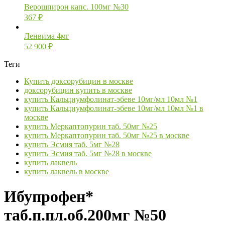
Верошпирон капс. 100мг №30
367
₽
Ленвима 4мг
52 900
₽
Теги
Купить доксорубицин в москве
доксорубицин купить в москве
купить Кальциумфолинат-эбеве 10мг/мл 10мл №1
купить Кальциумфолинат-эбеве 10мг/мл 10мл №1 в
москве
купить Меркаптопурин таб. 50мг №25
купить Меркаптопурин таб. 50мг №25 в москве
купить Эсмия таб. 5мг №28
купить Эсмия таб. 5мг №28 в москве
купить лаквель
купить лаквель в москве
Ибупрофен*
таб.п.пл.об.200мг №50