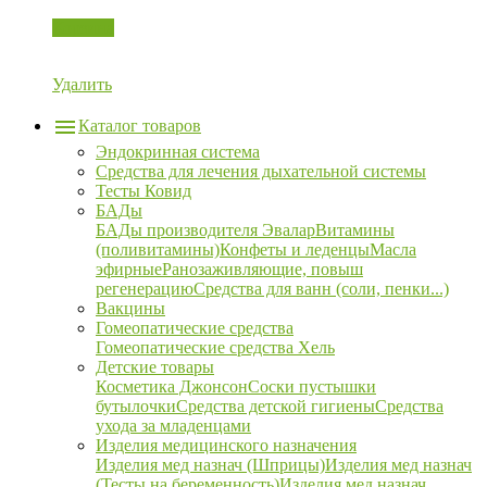
Корзина
Удалить
Каталог товаров
Эндокринная система
Средства для лечения дыхательной системы
Тесты Ковид
БАДы
БАДы производителя Эвалар
Витамины
(поливитамины)
Конфеты и леденцы
Масла
эфирные
Ранозаживляющие, повыш
регенерацию
Средства для ванн (соли, пенки...)
Вакцины
Гомеопатические средства
Гомеопатические средства Хель
Детские товары
Косметика Джонсон
Соски пустышки
бутылочки
Средства детской гигиены
Средства
ухода за младенцами
Изделия медицинского назначения
Изделия мед назнач (Шприцы)
Изделия мед назнач
(Тесты на беременность)
Изделия мед назнач