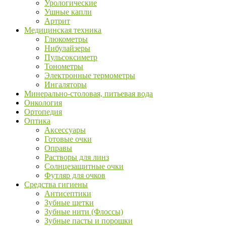
Урологические
Ушные капли
Артрит
Медицинская техника
Глюкометры
Нибулайзеры
Пульсоксиметр
Тонометры
Электронные термометры
Ингаляторы
Минерально-столовая, питьевая вода
Онкология
Ортопедия
Оптика
Аксессуары
Готовые очки
Оправы
Растворы для линз
Солнцезащитные очки
Футляр для очков
Средства гигиены
Антисептики
Зубные щетки
Зубные нити (Флоссы)
Зубные пасты и порошки