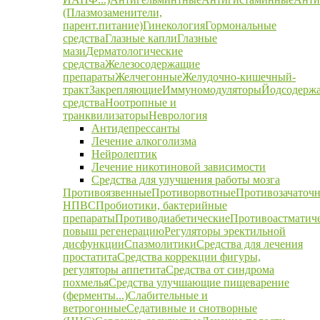
(Плазмозаменители,
парент.питание)
Гинекология
Гормональные
средства
Глазные капли
Глазные
мази
Дерматологические
средства
Железосодержащие
препараты
Желчегонные
Желудочно-кишечный-
тракт
Закрепляющие
Иммуномодуляторы
Йодсодерж
средства
Ноотропные и
транквилизаторы
Неврология
Антидепрессанты
Лечение алкоголизма
Нейролептик
Лечение никотиновой зависимости
Средства для улучшения работы мозга
Противоязвенные
Противорвотные
Противозачаточ
НПВС
Пробиотики, бактерийные
препараты
Противодиабетические
Противоастматич
повыш регенерацию
Регуляторы эректильной
дисфункции
Спазмолитики
Средства для лечения
простатита
Средства коррекции фигуры,
регуляторы аппетита
Средства от синдрома
похмелья
Средства улучшающие пищеварение
(ферменты...)
Слабительные и
ветрогонные
Седативные и снотворные