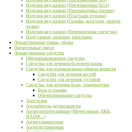
Изделия мед назнач (Презервативы №12)
Изделия мед назнач (Презервативы прочие)
Изделия мед назнач (Пластыри рулоны)
Изделия мед назнач (Гольфы, колготки, шорты,
чулки)
Изделия мед назнач (Перевязочные средства)
Подгузники, пеленки, простыни
Лекарственные травы, сборы
Питательные смеси
Лекарственные средства
Обеззараживающие средства
Средства для лечения болезней крови
Средства для нормализации обмена веществ
Средства для лечения костей
Средства для лечения суставов
Средства для лечения боли, температуры
Боль и спазмы
Обезболивающие средства
Анестезия
Адсорбенты-детоксиканты
Антигипертензивные (Мочегонные, БКК,
ИАПФ...)
Антигельминтные
Антигистаминные