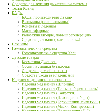
Средства для лечения дыхательной системы
Тесты Ковид
БАДы
БАДы производителя Эвалар
Витамины (поливитамины)
Конфеты и леденцы
Масла эфирные
Ранозаживляющие, повыш регенерацию
Средства для ванн (соли, пенки...)
Вакцины
Гомеопатические средства
Гомеопатические средства Хель
Детские товары
Косметика Джонсон
Соски пустышки бутылочки
Средства детской гигиены
Средства ухода за младенцами
Изделия медицинского назначения
Изделия мед назнач (Шприцы)
Изделия мед назнач (Тесты на беременность)
Изделия мед назнач (Салфетки)
Изделия мед назнач (Пластыри наборы)
Изделия мед назнач (Горчишники, пипетки...)
Изделия мед назнач (Маски, Компрессы...)
Изделия мед назнач (Презервативы №3)