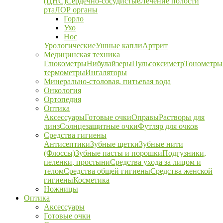
(ЦНС)
Сердечно-сосудистые
Лечение полости
рта
ЛОР органы
Горло
Ухо
Нос
Урологические
Ушные капли
Артрит
Медицинская техника
Глюкометры
Нибулайзеры
Пульсоксиметр
Тонометры
термометры
Ингаляторы
Минерально-столовая, питьевая вода
Онкология
Ортопедия
Оптика
Аксессуары
Готовые очки
Оправы
Растворы для
линз
Солнцезащитные очки
Футляр для очков
Средства гигиены
Антисептики
Зубные щетки
Зубные нити
(Флоссы)
Зубные пасты и порошки
Подгузники,
пеленки, простыни
Средства ухода за лицом и
телом
Средства общей гигиены
Средства женской
гигиены
Косметика
Ножницы
Оптика
Аксессуары
Готовые очки