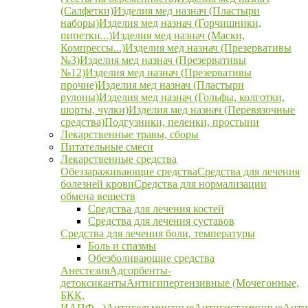
(Салфетки)
Изделия мед назнач (Пластыри
наборы)
Изделия мед назнач (Горчишники,
пипетки...)
Изделия мед назнач (Маски,
Компрессы...)
Изделия мед назнач (Презервативы
№3)
Изделия мед назнач (Презервативы
№12)
Изделия мед назнач (Презервативы
прочие)
Изделия мед назнач (Пластыри
рулоны)
Изделия мед назнач (Гольфы, колготки,
шорты, чулки)
Изделия мед назнач (Перевязочные
средства)
Подгузники, пеленки, простыни
Лекарственные травы, сборы
Питательные смеси
Лекарственные средства
Обеззараживающие средства
Средства для лечения
болезней крови
Средства для нормализации
обмена веществ
Средства для лечения костей
Средства для лечения суставов
Средства для лечения боли, температуры
Боль и спазмы
Обезболивающие средства
Анестезия
Адсорбенты-
детоксиканты
Антигипертензивные (Мочегонные,
БКК,
ИАПФ...)
Антигельминтные
Антигистаминные
Анти