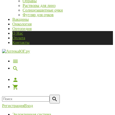
Оправы
Растворы для линз
Солнцезащитные очки
Футляр для очков
Вакцины
Онкология
Ортопедия
О Нас
Оплата
Контакты
Регистрация
Вход
Эндокринная система