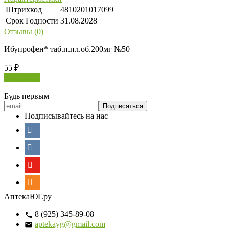
Штрихкод
4810201017099
Срок Годности
31.08.2028
Отзывы (0)
Ибупрофен* таб.п.пл.об.200мг №50
55
₽
В корзину
Будь первым
Подписывайтесь на нас
АптекаЮГ.ру
8 (925) 345-89-08
aptekayg@gmail.com