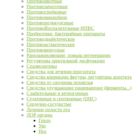
Противорвотные
Противозачаточные
Противогрибковые
Противомикробное
Противопедикулезные
ПротивоВоспалительные НПВС
Пробиотики, бактерийные препараты
Противодиабетические
Противоастматические
Противовирусные
Ранозаживляющие, повыш регенерацию
Регуляторы эректильной дисфункции
Спазмолитики
Средства для лечения простатита
Средства коррекции фигуры, регуляторы аппетита
Средства от синдрома похмелья
Средства улучшающие пищеварение (ферменты...)
Слабительные и ветрогонные
Седативные и снотворные (ЦНС)
Сердечно-сосудистые
Лечение полости рта
ЛОР органы
Горло
Ухо
Нос