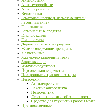
Антибиотики
Антигеморройные
Антипсориазные
Венотоники
Гематологические (Плазмозаменители,
парент.питание)
Гинекология
Гормональные средства
Глазные капли
Глазные мази
Дерматологические средства
Железосодержащие препараты
Желчегонные
Желудочно-кишечный-тракт
Закрепляющие
Иммуномодуляторы
Йодсодержащие средства
Ноотропные и транквилизаторы
Неврология
Антидепрессанты
Лечение алкоголизма
Нейролептик
Лечение никотиновой зависимости
Средства для улучшения работы мозга
Противоязвенные