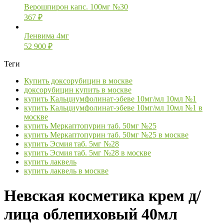
Верошпирон капс. 100мг №30
367
₽
Ленвима 4мг
52 900
₽
Теги
Купить доксорубицин в москве
доксорубицин купить в москве
купить Кальциумфолинат-эбеве 10мг/мл 10мл №1
купить Кальциумфолинат-эбеве 10мг/мл 10мл №1 в
москве
купить Меркаптопурин таб. 50мг №25
купить Меркаптопурин таб. 50мг №25 в москве
купить Эсмия таб. 5мг №28
купить Эсмия таб. 5мг №28 в москве
купить лаквель
купить лаквель в москве
Невская косметика крем д/
лица облепиховый 40мл