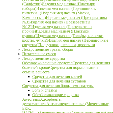
(Салфетки)
Изделия мед назнач (Пластыри
наборы)
Изделия мед назнач (Горчишники,
пипетки...)
Изделия мед назнач (Маски,
Компрессы...)
Изделия мед назнач (Презервативы
№3)
Изделия мед назнач (Презервативы
№12)
Изделия мед назнач (Презервативы
прочие)
Изделия мед назнач (Пластыри
рулоны)
Изделия мед назнач (Гольфы, колготки,
шорты, чулки)
Изделия мед назнач (Перевязочные
средства)
Подгузники, пеленки, простыни
Лекарственные травы, сборы
Питательные смеси
Лекарственные средства
Обеззараживающие средства
Средства для лечения
болезней крови
Средства для нормализации
обмена веществ
Средства для лечения костей
Средства для лечения суставов
Средства для лечения боли, температуры
Боль и спазмы
Обезболивающие средства
Анестезия
Адсорбенты-
детоксиканты
Антигипертензивные (Мочегонные,
БКК,
ИАПФ...)
Антигельминтные
Антигистаминные
Анти