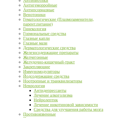
Антибиотики
Антигеморройные
Антипсориазные
Венотоники
Гематологические (Плазмозаменители,
парент.питание)
Гинекология
Гормональные средства
Глазные капли
Глазные мази
Дерматологические средства
Железосодержащие препараты
Желчегонные
Желудочно-кишечный-тракт
Закрепляющие
Иммуномодуляторы
Йодсодержащие средства
Ноотропные и транквилизаторы
Неврология
Антидепрессанты
Лечение алкоголизма
Нейролептик
Лечение никотиновой зависимости
Средства для улучшения работы мозга
Противоязвенные