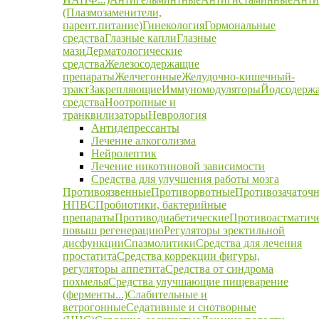
(Плазмозаменители,
парент.питание)
Гинекология
Гормональные
средства
Глазные капли
Глазные
мази
Дерматологические
средства
Железосодержащие
препараты
Желчегонные
Желудочно-кишечный-
тракт
Закрепляющие
Иммуномодуляторы
Йодсодерж
средства
Ноотропные и
транквилизаторы
Неврология
Антидепрессанты
Лечение алкоголизма
Нейролептик
Лечение никотиновой зависимости
Средства для улучшения работы мозга
Противоязвенные
Противорвотные
Противозачаточ
НПВС
Пробиотики, бактерийные
препараты
Противодиабетические
Противоастматич
повыш регенерацию
Регуляторы эректильной
дисфункции
Спазмолитики
Средства для лечения
простатита
Средства коррекции фигуры,
регуляторы аппетита
Средства от синдрома
похмелья
Средства улучшающие пищеварение
(ферменты...)
Слабительные и
ветрогонные
Седативные и снотворные