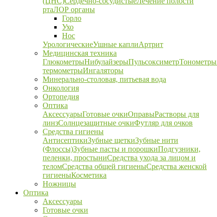
(ЦНС)
Сердечно-сосудистые
Лечение полости
рта
ЛОР органы
Горло
Ухо
Нос
Урологические
Ушные капли
Артрит
Медицинская техника
Глюкометры
Нибулайзеры
Пульсоксиметр
Тонометры
термометры
Ингаляторы
Минерально-столовая, питьевая вода
Онкология
Ортопедия
Оптика
Аксессуары
Готовые очки
Оправы
Растворы для
линз
Солнцезащитные очки
Футляр для очков
Средства гигиены
Антисептики
Зубные щетки
Зубные нити
(Флоссы)
Зубные пасты и порошки
Подгузники,
пеленки, простыни
Средства ухода за лицом и
телом
Средства общей гигиены
Средства женской
гигиены
Косметика
Ножницы
Оптика
Аксессуары
Готовые очки