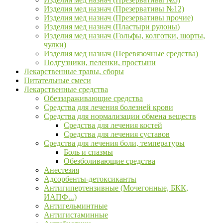
Изделия мед назнач (Презервативы №12)
Изделия мед назнач (Презервативы прочие)
Изделия мед назнач (Пластыри рулоны)
Изделия мед назнач (Гольфы, колготки, шорты,
чулки)
Изделия мед назнач (Перевязочные средства)
Подгузники, пеленки, простыни
Лекарственные травы, сборы
Питательные смеси
Лекарственные средства
Обеззараживающие средства
Средства для лечения болезней крови
Средства для нормализации обмена веществ
Средства для лечения костей
Средства для лечения суставов
Средства для лечения боли, температуры
Боль и спазмы
Обезболивающие средства
Анестезия
Адсорбенты-детоксиканты
Антигипертензивные (Мочегонные, БКК,
ИАПФ...)
Антигельминтные
Антигистаминные