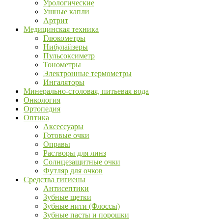
Урологические
Ушные капли
Артрит
Медицинская техника
Глюкометры
Нибулайзеры
Пульсоксиметр
Тонометры
Электронные термометры
Ингаляторы
Минерально-столовая, питьевая вода
Онкология
Ортопедия
Оптика
Аксессуары
Готовые очки
Оправы
Растворы для линз
Солнцезащитные очки
Футляр для очков
Средства гигиены
Антисептики
Зубные щетки
Зубные нити (Флоссы)
Зубные пасты и порошки