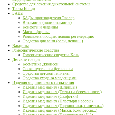
Средства для лечения дыхательной системы
Тесты Ковид
БАДы
БАДы производителя Эвалар
Витамины (поливитамины)
Конфеты и леденцы
Масла эфирные
Ранозаживляющие, повыш регенерацию
Средства для ванн (соли, пенки...)
Вакцины
Гомеопатические средства
Гомеопатические средства Хель
Детские товары
Косметика Джонсон
Соски пустышки бутылочки
Средства детской гигиены
Средства ухода за младенцами
Изделия медицинского назначения
Изделия мед назнач (Шприцы)
Изделия мед назнач (Тесты на беременность)
Изделия мед назнач (Салфетки)
Изделия мед назнач (Пластыри наборы)
Изделия мед назнач (Горчишники, пипетки...)
Изделия мед назнач (Маски, Компрессы...)
Изделия мед назнач (Презервативы №3)