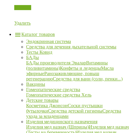
Корзина
Удалить
Каталог товаров
Эндокринная система
Средства для лечения дыхательной системы
Тесты Ковид
БАДы
БАДы производителя Эвалар
Витамины
(поливитамины)
Конфеты и леденцы
Масла
эфирные
Ранозаживляющие, повыш
регенерацию
Средства для ванн (соли, пенки...)
Вакцины
Гомеопатические средства
Гомеопатические средства Хель
Детские товары
Косметика Джонсон
Соски пустышки
бутылочки
Средства детской гигиены
Средства
ухода за младенцами
Изделия медицинского назначения
Изделия мед назнач (Шприцы)
Изделия мед назнач
(Тесты на беременность)
Изделия мед назнач