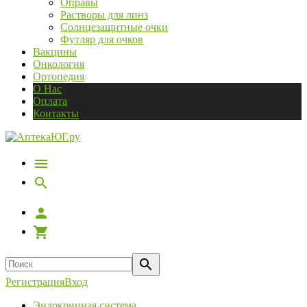
Оправы
Растворы для линз
Солнцезащитные очки
Футляр для очков
Вакцины
Онкология
Ортопедия
О Нас
Оплата
Контакты
Регистрация
Вход
Эндокринная система