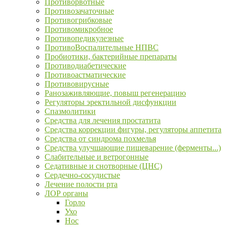
Противорвотные
Противозачаточные
Противогрибковые
Противомикробное
Противопедикулезные
ПротивоВоспалительные НПВС
Пробиотики, бактерийные препараты
Противодиабетические
Противоастматические
Противовирусные
Ранозаживляющие, повыш регенерацию
Регуляторы эректильной дисфункции
Спазмолитики
Средства для лечения простатита
Средства коррекции фигуры, регуляторы аппетита
Средства от синдрома похмелья
Средства улучшающие пищеварение (ферменты...)
Слабительные и ветрогонные
Седативные и снотворные (ЦНС)
Сердечно-сосудистые
Лечение полости рта
ЛОР органы
Горло
Ухо
Нос