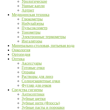
Урологические
Ушные капли
Артрит
Медицинская техника
Глюкометры
Нибулайзеры
Пульсоксиметр
Тонометры
Электронные термометры
Ингаляторы
Минерально-столовая, питьевая вода
Онкология
Ортопедия
Оптика
Аксессуары
Готовые очки
Оправы
Растворы для линз
Солнцезащитные очки
Футляр для очков
Средства гигиены
Антисептики
Зубные щетки
Зубные нити (Флоссы)
Зубные пасты и порошки