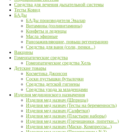
Средства для лечения дыхательной системы
Тесты Ковид
БАДы
БАДы производителя Эвалар
Витамины (поливитамины)
Конфеты и леденцы
Масла эфирные
Ранозаживляющие, повыш регенерацию
Средства для ванн (соли, пенки...)
Вакцины
Гомеопатические средства
Гомеопатические средства Хель
Детские товары
Косметика Джонсон
Соски пустышки бутылочки
Средства детской гигиены
Средства ухода за младенцами
Изделия медицинского назначения
Изделия мед назнач (Шприцы)
Изделия мед назнач (Тесты на беременность)
Изделия мед назнач (Салфетки)
Изделия мед назнач (Пластыри наборы)
Изделия мед назнач (Горчишники, пипетки...)
Изделия мед назнач (Маски, Компрессы...)
Изделия мед назнач (Презервативы №3)