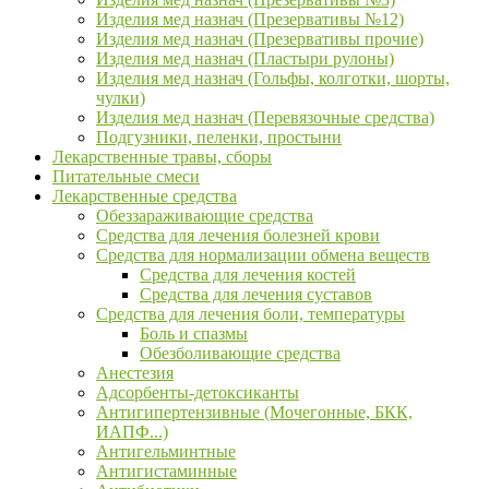
Изделия мед назнач (Презервативы №12)
Изделия мед назнач (Презервативы прочие)
Изделия мед назнач (Пластыри рулоны)
Изделия мед назнач (Гольфы, колготки, шорты,
чулки)
Изделия мед назнач (Перевязочные средства)
Подгузники, пеленки, простыни
Лекарственные травы, сборы
Питательные смеси
Лекарственные средства
Обеззараживающие средства
Средства для лечения болезней крови
Средства для нормализации обмена веществ
Средства для лечения костей
Средства для лечения суставов
Средства для лечения боли, температуры
Боль и спазмы
Обезболивающие средства
Анестезия
Адсорбенты-детоксиканты
Антигипертензивные (Мочегонные, БКК,
ИАПФ...)
Антигельминтные
Антигистаминные