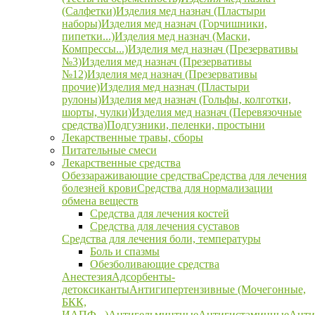
(Салфетки)
Изделия мед назнач (Пластыри
наборы)
Изделия мед назнач (Горчишники,
пипетки...)
Изделия мед назнач (Маски,
Компрессы...)
Изделия мед назнач (Презервативы
№3)
Изделия мед назнач (Презервативы
№12)
Изделия мед назнач (Презервативы
прочие)
Изделия мед назнач (Пластыри
рулоны)
Изделия мед назнач (Гольфы, колготки,
шорты, чулки)
Изделия мед назнач (Перевязочные
средства)
Подгузники, пеленки, простыни
Лекарственные травы, сборы
Питательные смеси
Лекарственные средства
Обеззараживающие средства
Средства для лечения
болезней крови
Средства для нормализации
обмена веществ
Средства для лечения костей
Средства для лечения суставов
Средства для лечения боли, температуры
Боль и спазмы
Обезболивающие средства
Анестезия
Адсорбенты-
детоксиканты
Антигипертензивные (Мочегонные,
БКК,
ИАПФ...)
Антигельминтные
Антигистаминные
Анти