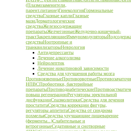
(Плазмозаменители,
парент.питание)
Гинекология
Гормональные
средства
Глазные капли
Глазные
мази
Дерматологические
средства
Железосодержащие
препараты
Желчегонные
Желудочно-кишечный-
тракт
Закрепляющие
Иммуномодуляторы
Йодсодерж
средства
Ноотропные и
транквилизаторы
Неврология
Антидепрессанты
Лечение алкоголизма
Нейролептик
Лечение никотиновой зависимости
Средства для улучшения работы мозга
Противоязвенные
Противорвотные
Противозачаточ
НПВС
Пробиотики, бактерийные
препараты
Противодиабетические
Противоастматич
повыш регенерацию
Регуляторы эректильной
дисфункции
Спазмолитики
Средства для лечения
простатита
Средства коррекции фигуры,
регуляторы аппетита
Средства от синдрома
похмелья
Средства улучшающие пищеварение
(ферменты...)
Слабительные и
ветрогонные
Седативные и снотворные