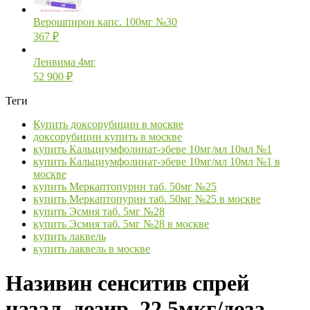
Верошпирон капс. 100мг №30
367
₽
Ленвима 4мг
52 900
₽
Теги
Купить доксорубицин в москве
доксорубицин купить в москве
купить Кальциумфолинат-эбеве 10мг/мл 10мл №1
купить Кальциумфолинат-эбеве 10мг/мл 10мл №1 в
москве
купить Меркаптопурин таб. 50мг №25
купить Меркаптопурин таб. 50мг №25 в москве
купить Эсмия таб. 5мг №28
купить Эсмия таб. 5мг №28 в москве
купить лаквель
купить лаквель в москве
Називин сенситив спрей
назал. дозир. 22,5мкг/доза