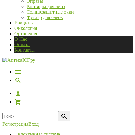
Оправы
Растворы для линз
Солнцезащитные очки
Футляр для очков
Вакцины
Онкология
Ортопедия
О Нас
Оплата
Контакты
Регистрация
Вход
Эндокринная система