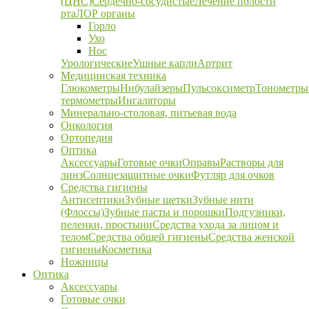
(ЦНС)
Сердечно-сосудистые
Лечение полости
рта
ЛОР органы
Горло
Ухо
Нос
Урологические
Ушные капли
Артрит
Медицинская техника
Глюкометры
Нибулайзеры
Пульсоксиметр
Тонометры
термометры
Ингаляторы
Минерально-столовая, питьевая вода
Онкология
Ортопедия
Оптика
Аксессуары
Готовые очки
Оправы
Растворы для
линз
Солнцезащитные очки
Футляр для очков
Средства гигиены
Антисептики
Зубные щетки
Зубные нити
(Флоссы)
Зубные пасты и порошки
Подгузники,
пеленки, простыни
Средства ухода за лицом и
телом
Средства общей гигиены
Средства женской
гигиены
Косметика
Ножницы
Оптика
Аксессуары
Готовые очки