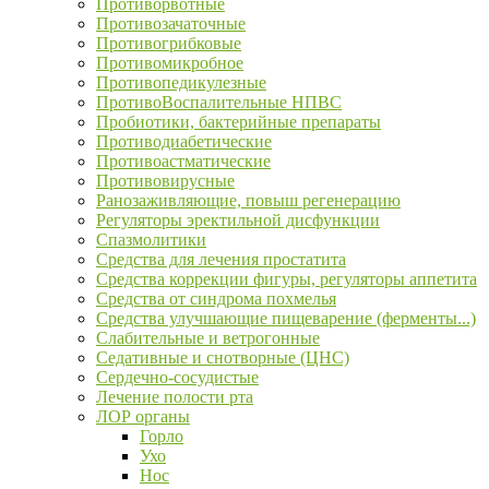
Противорвотные
Противозачаточные
Противогрибковые
Противомикробное
Противопедикулезные
ПротивоВоспалительные НПВС
Пробиотики, бактерийные препараты
Противодиабетические
Противоастматические
Противовирусные
Ранозаживляющие, повыш регенерацию
Регуляторы эректильной дисфункции
Спазмолитики
Средства для лечения простатита
Средства коррекции фигуры, регуляторы аппетита
Средства от синдрома похмелья
Средства улучшающие пищеварение (ферменты...)
Слабительные и ветрогонные
Седативные и снотворные (ЦНС)
Сердечно-сосудистые
Лечение полости рта
ЛОР органы
Горло
Ухо
Нос