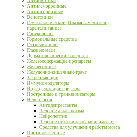
Антибиотики
Антигеморройные
Антипсориазные
Венотоники
Гематологические (Плазмозаменители,
парент.питание)
Гинекология
Гормональные средства
Глазные капли
Глазные мази
Дерматологические средства
Железосодержащие препараты
Желчегонные
Желудочно-кишечный-тракт
Закрепляющие
Иммуномодуляторы
Йодсодержащие средства
Ноотропные и транквилизаторы
Неврология
Антидепрессанты
Лечение алкоголизма
Нейролептик
Лечение никотиновой зависимости
Средства для улучшения работы мозга
Противоязвенные