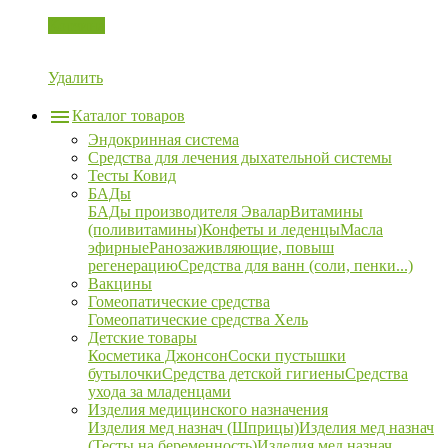
Корзина
Удалить
Каталог товаров
Эндокринная система
Средства для лечения дыхательной системы
Тесты Ковид
БАДы
БАДы производителя Эвалар
Витамины
(поливитамины)
Конфеты и леденцы
Масла
эфирные
Ранозаживляющие, повыш
регенерацию
Средства для ванн (соли, пенки...)
Вакцины
Гомеопатические средства
Гомеопатические средства Хель
Детские товары
Косметика Джонсон
Соски пустышки
бутылочки
Средства детской гигиены
Средства
ухода за младенцами
Изделия медицинского назначения
Изделия мед назнач (Шприцы)
Изделия мед назнач
(Тесты на беременность)
Изделия мед назнач