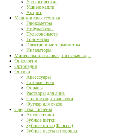
Урологические
Ушные капли
Артрит
Медицинская техника
Глюкометры
Нибулайзеры
Пульсоксиметр
Тонометры
Электронные термометры
Ингаляторы
Минерально-столовая, питьевая вода
Онкология
Ортопедия
Оптика
Аксессуары
Готовые очки
Оправы
Растворы для линз
Солнцезащитные очки
Футляр для очков
Средства гигиены
Антисептики
Зубные щетки
Зубные нити (Флоссы)
Зубные пасты и порошки