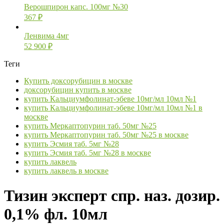
Верошпирон капс. 100мг №30
367
₽
Ленвима 4мг
52 900
₽
Теги
Купить доксорубицин в москве
доксорубицин купить в москве
купить Кальциумфолинат-эбеве 10мг/мл 10мл №1
купить Кальциумфолинат-эбеве 10мг/мл 10мл №1 в
москве
купить Меркаптопурин таб. 50мг №25
купить Меркаптопурин таб. 50мг №25 в москве
купить Эсмия таб. 5мг №28
купить Эсмия таб. 5мг №28 в москве
купить лаквель
купить лаквель в москве
Тизин эксперт спр. наз. дозир.
0,1% фл. 10мл