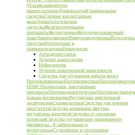
(Плазмозаменители,
парент.питание)
Гинекология
Гормональные
средства
Глазные капли
Глазные
мази
Дерматологические
средства
Железосодержащие
препараты
Желчегонные
Желудочно-кишечный-
тракт
Закрепляющие
Иммуномодуляторы
Йодсодерж
средства
Ноотропные и
транквилизаторы
Неврология
Антидепрессанты
Лечение алкоголизма
Нейролептик
Лечение никотиновой зависимости
Средства для улучшения работы мозга
Противоязвенные
Противорвотные
Противозачаточ
НПВС
Пробиотики, бактерийные
препараты
Противодиабетические
Противоастматич
повыш регенерацию
Регуляторы эректильной
дисфункции
Спазмолитики
Средства для лечения
простатита
Средства коррекции фигуры,
регуляторы аппетита
Средства от синдрома
похмелья
Средства улучшающие пищеварение
(ферменты...)
Слабительные и
ветрогонные
Седативные и снотворные