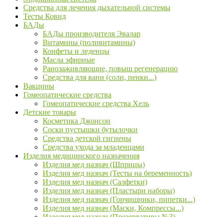
Средства для лечения дыхательной системы
Тесты Ковид
БАДы
БАДы производителя Эвалар
Витамины (поливитамины)
Конфеты и леденцы
Масла эфирные
Ранозаживляющие, повыш регенерацию
Средства для ванн (соли, пенки...)
Вакцины
Гомеопатические средства
Гомеопатические средства Хель
Детские товары
Косметика Джонсон
Соски пустышки бутылочки
Средства детской гигиены
Средства ухода за младенцами
Изделия медицинского назначения
Изделия мед назнач (Шприцы)
Изделия мед назнач (Тесты на беременность)
Изделия мед назнач (Салфетки)
Изделия мед назнач (Пластыри наборы)
Изделия мед назнач (Горчишники, пипетки...)
Изделия мед назнач (Маски, Компрессы...)
Изделия мед назнач (Презервативы №3)