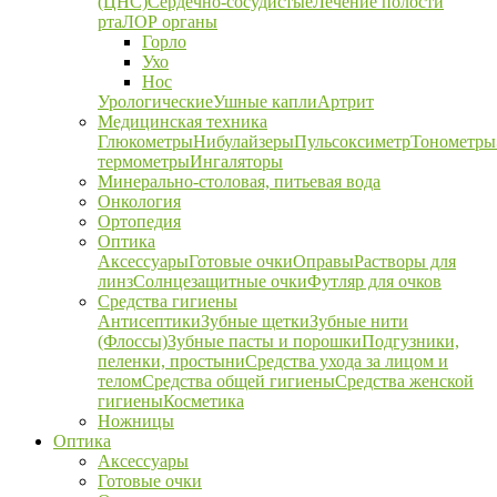
(ЦНС)
Сердечно-сосудистые
Лечение полости
рта
ЛОР органы
Горло
Ухо
Нос
Урологические
Ушные капли
Артрит
Медицинская техника
Глюкометры
Нибулайзеры
Пульсоксиметр
Тонометры
термометры
Ингаляторы
Минерально-столовая, питьевая вода
Онкология
Ортопедия
Оптика
Аксессуары
Готовые очки
Оправы
Растворы для
линз
Солнцезащитные очки
Футляр для очков
Средства гигиены
Антисептики
Зубные щетки
Зубные нити
(Флоссы)
Зубные пасты и порошки
Подгузники,
пеленки, простыни
Средства ухода за лицом и
телом
Средства общей гигиены
Средства женской
гигиены
Косметика
Ножницы
Оптика
Аксессуары
Готовые очки