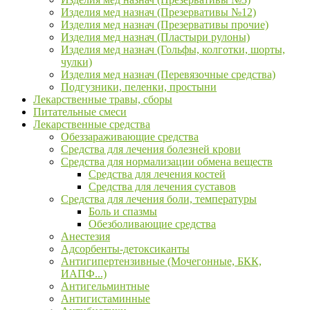
Изделия мед назнач (Презервативы №12)
Изделия мед назнач (Презервативы прочие)
Изделия мед назнач (Пластыри рулоны)
Изделия мед назнач (Гольфы, колготки, шорты,
чулки)
Изделия мед назнач (Перевязочные средства)
Подгузники, пеленки, простыни
Лекарственные травы, сборы
Питательные смеси
Лекарственные средства
Обеззараживающие средства
Средства для лечения болезней крови
Средства для нормализации обмена веществ
Средства для лечения костей
Средства для лечения суставов
Средства для лечения боли, температуры
Боль и спазмы
Обезболивающие средства
Анестезия
Адсорбенты-детоксиканты
Антигипертензивные (Мочегонные, БКК,
ИАПФ...)
Антигельминтные
Антигистаминные