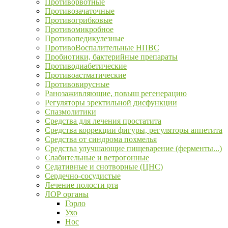
Противорвотные
Противозачаточные
Противогрибковые
Противомикробное
Противопедикулезные
ПротивоВоспалительные НПВС
Пробиотики, бактерийные препараты
Противодиабетические
Противоастматические
Противовирусные
Ранозаживляющие, повыш регенерацию
Регуляторы эректильной дисфункции
Спазмолитики
Средства для лечения простатита
Средства коррекции фигуры, регуляторы аппетита
Средства от синдрома похмелья
Средства улучшающие пищеварение (ферменты...)
Слабительные и ветрогонные
Седативные и снотворные (ЦНС)
Сердечно-сосудистые
Лечение полости рта
ЛОР органы
Горло
Ухо
Нос