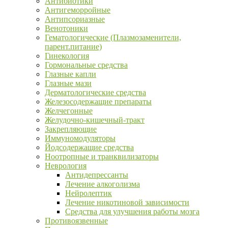
Антибиотики
Антигеморройные
Антипсориазные
Венотоники
Гематологические (Плазмозаменители,
парент.питание)
Гинекология
Гормональные средства
Глазные капли
Глазные мази
Дерматологические средства
Железосодержащие препараты
Желчегонные
Желудочно-кишечный-тракт
Закрепляющие
Иммуномодуляторы
Йодсодержащие средства
Ноотропные и транквилизаторы
Неврология
Антидепрессанты
Лечение алкоголизма
Нейролептик
Лечение никотиновой зависимости
Средства для улучшения работы мозга
Противоязвенные