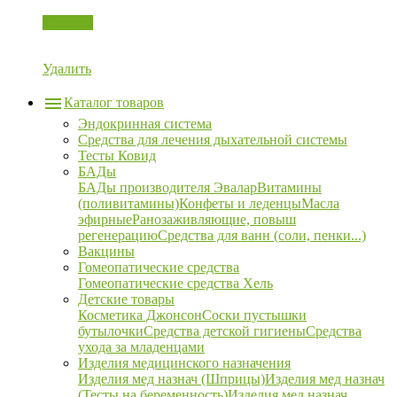
Корзина
Удалить
Каталог товаров
Эндокринная система
Средства для лечения дыхательной системы
Тесты Ковид
БАДы
БАДы производителя Эвалар
Витамины
(поливитамины)
Конфеты и леденцы
Масла
эфирные
Ранозаживляющие, повыш
регенерацию
Средства для ванн (соли, пенки...)
Вакцины
Гомеопатические средства
Гомеопатические средства Хель
Детские товары
Косметика Джонсон
Соски пустышки
бутылочки
Средства детской гигиены
Средства
ухода за младенцами
Изделия медицинского назначения
Изделия мед назнач (Шприцы)
Изделия мед назнач
(Тесты на беременность)
Изделия мед назнач