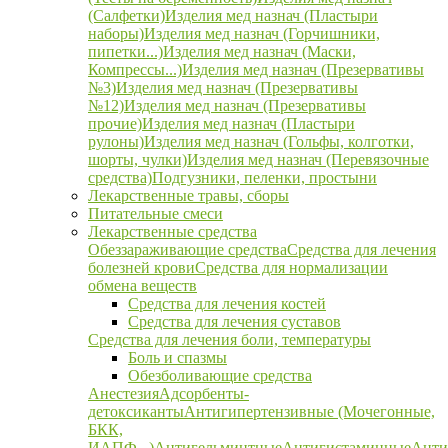
(Салфетки)
Изделия мед назнач (Пластыри
наборы)
Изделия мед назнач (Горчишники,
пипетки...)
Изделия мед назнач (Маски,
Компрессы...)
Изделия мед назнач (Презервативы
№3)
Изделия мед назнач (Презервативы
№12)
Изделия мед назнач (Презервативы
прочие)
Изделия мед назнач (Пластыри
рулоны)
Изделия мед назнач (Гольфы, колготки,
шорты, чулки)
Изделия мед назнач (Перевязочные
средства)
Подгузники, пеленки, простыни
Лекарственные травы, сборы
Питательные смеси
Лекарственные средства
Обеззараживающие средства
Средства для лечения
болезней крови
Средства для нормализации
обмена веществ
Средства для лечения костей
Средства для лечения суставов
Средства для лечения боли, температуры
Боль и спазмы
Обезболивающие средства
Анестезия
Адсорбенты-
детоксиканты
Антигипертензивные (Мочегонные,
БКК,
ИАПФ...)
Антигельминтные
Антигистаминные
Анти