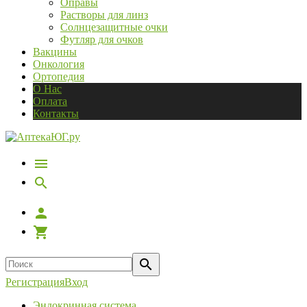
Оправы
Растворы для линз
Солнцезащитные очки
Футляр для очков
Вакцины
Онкология
Ортопедия
О Нас
Оплата
Контакты
Регистрация
Вход
Эндокринная система