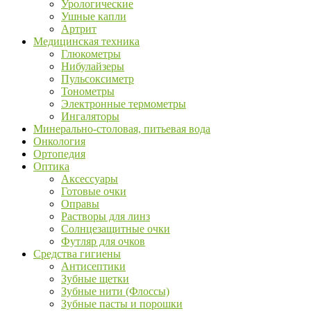
Урологические
Ушные капли
Артрит
Медицинская техника
Глюкометры
Нибулайзеры
Пульсоксиметр
Тонометры
Электронные термометры
Ингаляторы
Минерально-столовая, питьевая вода
Онкология
Ортопедия
Оптика
Аксессуары
Готовые очки
Оправы
Растворы для линз
Солнцезащитные очки
Футляр для очков
Средства гигиены
Антисептики
Зубные щетки
Зубные нити (Флоссы)
Зубные пасты и порошки