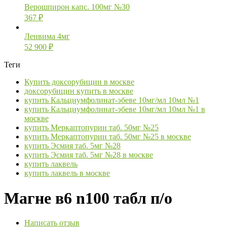
Верошпирон капс. 100мг №30
367
₽
Ленвима 4мг
52 900
₽
Теги
Купить доксорубицин в москве
доксорубицин купить в москве
купить Кальциумфолинат-эбеве 10мг/мл 10мл №1
купить Кальциумфолинат-эбеве 10мг/мл 10мл №1 в
москве
купить Меркаптопурин таб. 50мг №25
купить Меркаптопурин таб. 50мг №25 в москве
купить Эсмия таб. 5мг №28
купить Эсмия таб. 5мг №28 в москве
купить лаквель
купить лаквель в москве
Магне в6 n100 табл п/о
Написать отзыв