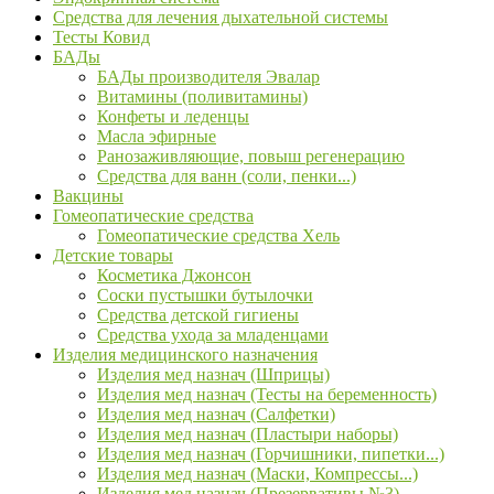
Средства для лечения дыхательной системы
Тесты Ковид
БАДы
БАДы производителя Эвалар
Витамины (поливитамины)
Конфеты и леденцы
Масла эфирные
Ранозаживляющие, повыш регенерацию
Средства для ванн (соли, пенки...)
Вакцины
Гомеопатические средства
Гомеопатические средства Хель
Детские товары
Косметика Джонсон
Соски пустышки бутылочки
Средства детской гигиены
Средства ухода за младенцами
Изделия медицинского назначения
Изделия мед назнач (Шприцы)
Изделия мед назнач (Тесты на беременность)
Изделия мед назнач (Салфетки)
Изделия мед назнач (Пластыри наборы)
Изделия мед назнач (Горчишники, пипетки...)
Изделия мед назнач (Маски, Компрессы...)
Изделия мед назнач (Презервативы №3)