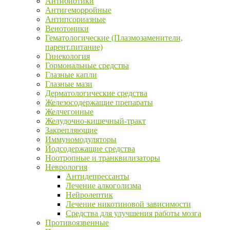
Антибиотики
Антигеморройные
Антипсориазные
Венотоники
Гематологические (Плазмозаменители,
парент.питание)
Гинекология
Гормональные средства
Глазные капли
Глазные мази
Дерматологические средства
Железосодержащие препараты
Желчегонные
Желудочно-кишечный-тракт
Закрепляющие
Иммуномодуляторы
Йодсодержащие средства
Ноотропные и транквилизаторы
Неврология
Антидепрессанты
Лечение алкоголизма
Нейролептик
Лечение никотиновой зависимости
Средства для улучшения работы мозга
Противоязвенные