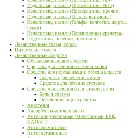
Изделия мед назнач (Презервативы №12)
Изделия мед назнач (Презервативы прочие)
Изделия мед назнач (Пластыри рулоны)
Изделия мед назнач (Гольфы, колготки, шорты,
чулки)
Изделия мед назнач (Перевязочные средства)
Подгузники, пеленки, простыни
Лекарственные травы, сборы
Питательные смеси
Лекарственные средства
Обеззараживающие средства
Средства для лечения болезней крови
Средства для нормализации обмена веществ
Средства для лечения костей
Средства для лечения суставов
Средства для лечения боли, температуры
Боль и спазмы
Обезболивающие средства
Анестезия
Адсорбенты-детоксиканты
Антигипертензивные (Мочегонные, БКК,
ИАПФ...)
Антигельминтные
Антигистаминные