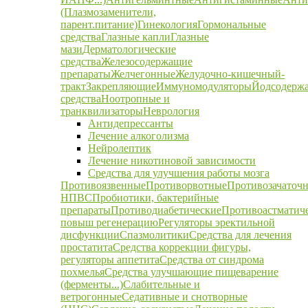
(Плазмозаменители,
парент.питание)
Гинекология
Гормональные
средства
Глазные капли
Глазные
мази
Дерматологические
средства
Железосодержащие
препараты
Желчегонные
Желудочно-кишечный-
тракт
Закрепляющие
Иммуномодуляторы
Йодсодерж
средства
Ноотропные и
транквилизаторы
Неврология
Антидепрессанты
Лечение алкоголизма
Нейролептик
Лечение никотиновой зависимости
Средства для улучшения работы мозга
Противоязвенные
Противорвотные
Противозачаточ
НПВС
Пробиотики, бактерийные
препараты
Противодиабетические
Противоастматич
повыш регенерацию
Регуляторы эректильной
дисфункции
Спазмолитики
Средства для лечения
простатита
Средства коррекции фигуры,
регуляторы аппетита
Средства от синдрома
похмелья
Средства улучшающие пищеварение
(ферменты...)
Слабительные и
ветрогонные
Седативные и снотворные