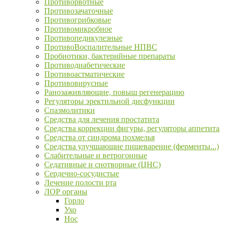
Противорвотные
Противозачаточные
Противогрибковые
Противомикробное
Противопедикулезные
ПротивоВоспалительные НПВС
Пробиотики, бактерийные препараты
Противодиабетические
Противоастматические
Противовирусные
Ранозаживляющие, повыш регенерацию
Регуляторы эректильной дисфункции
Спазмолитики
Средства для лечения простатита
Средства коррекции фигуры, регуляторы аппетита
Средства от синдрома похмелья
Средства улучшающие пищеварение (ферменты...)
Слабительные и ветрогонные
Седативные и снотворные (ЦНС)
Сердечно-сосудистые
Лечение полости рта
ЛОР органы
Горло
Ухо
Нос