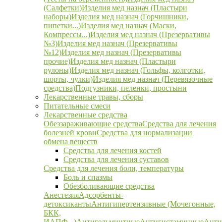
(Салфетки)
Изделия мед назнач (Пластыри
наборы)
Изделия мед назнач (Горчишники,
пипетки...)
Изделия мед назнач (Маски,
Компрессы...)
Изделия мед назнач (Презервативы
№3)
Изделия мед назнач (Презервативы
№12)
Изделия мед назнач (Презервативы
прочие)
Изделия мед назнач (Пластыри
рулоны)
Изделия мед назнач (Гольфы, колготки,
шорты, чулки)
Изделия мед назнач (Перевязочные
средства)
Подгузники, пеленки, простыни
Лекарственные травы, сборы
Питательные смеси
Лекарственные средства
Обеззараживающие средства
Средства для лечения
болезней крови
Средства для нормализации
обмена веществ
Средства для лечения костей
Средства для лечения суставов
Средства для лечения боли, температуры
Боль и спазмы
Обезболивающие средства
Анестезия
Адсорбенты-
детоксиканты
Антигипертензивные (Мочегонные,
БКК,
ИАПФ...)
Антигельминтные
Антигистаминные
Анти