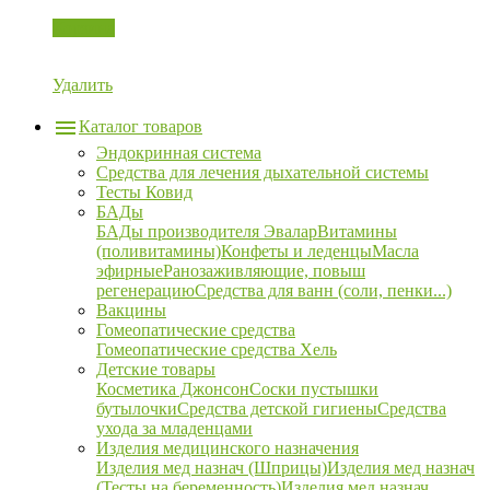
Корзина
Удалить
Каталог товаров
Эндокринная система
Средства для лечения дыхательной системы
Тесты Ковид
БАДы
БАДы производителя Эвалар
Витамины
(поливитамины)
Конфеты и леденцы
Масла
эфирные
Ранозаживляющие, повыш
регенерацию
Средства для ванн (соли, пенки...)
Вакцины
Гомеопатические средства
Гомеопатические средства Хель
Детские товары
Косметика Джонсон
Соски пустышки
бутылочки
Средства детской гигиены
Средства
ухода за младенцами
Изделия медицинского назначения
Изделия мед назнач (Шприцы)
Изделия мед назнач
(Тесты на беременность)
Изделия мед назнач