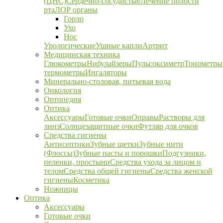
(ЦНС)
Сердечно-сосудистые
Лечение полости
рта
ЛОР органы
Горло
Ухо
Нос
Урологические
Ушные капли
Артрит
Медицинская техника
Глюкометры
Нибулайзеры
Пульсоксиметр
Тонометры
термометры
Ингаляторы
Минерально-столовая, питьевая вода
Онкология
Ортопедия
Оптика
Аксессуары
Готовые очки
Оправы
Растворы для
линз
Солнцезащитные очки
Футляр для очков
Средства гигиены
Антисептики
Зубные щетки
Зубные нити
(Флоссы)
Зубные пасты и порошки
Подгузники,
пеленки, простыни
Средства ухода за лицом и
телом
Средства общей гигиены
Средства женской
гигиены
Косметика
Ножницы
Оптика
Аксессуары
Готовые очки