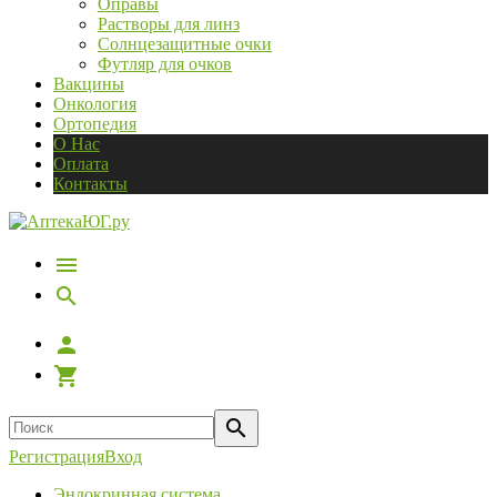
Оправы
Растворы для линз
Солнцезащитные очки
Футляр для очков
Вакцины
Онкология
Ортопедия
О Нас
Оплата
Контакты
Регистрация
Вход
Эндокринная система