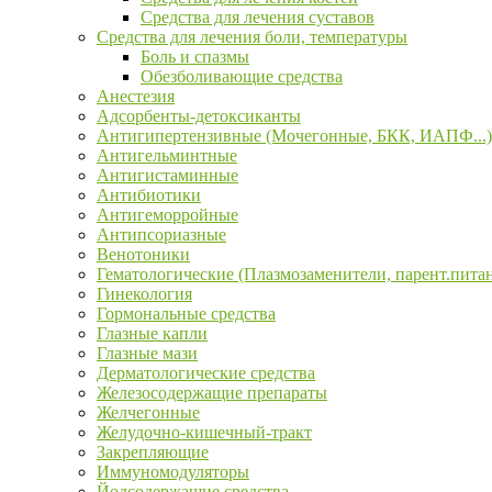
Средства для лечения суставов
Средства для лечения боли, температуры
Боль и спазмы
Обезболивающие средства
Анестезия
Адсорбенты-детоксиканты
Антигипертензивные (Мочегонные, БКК, ИАПФ...)
Антигельминтные
Антигистаминные
Антибиотики
Антигеморройные
Антипсориазные
Венотоники
Гематологические (Плазмозаменители, парент.пита
Гинекология
Гормональные средства
Глазные капли
Глазные мази
Дерматологические средства
Железосодержащие препараты
Желчегонные
Желудочно-кишечный-тракт
Закрепляющие
Иммуномодуляторы
Йодсодержащие средства