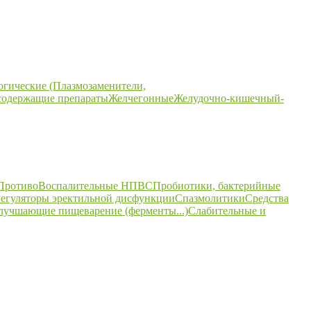
огические (Плазмозаменители,
содержащие препараты
Желчегонные
Желудочно-кишечный-
ПротивоВоспалительные НПВС
Пробиотики, бактерийные
егуляторы эректильной дисфункции
Спазмолитики
Средства
улучшающие пищеварение (ферменты...)
Слабительные и