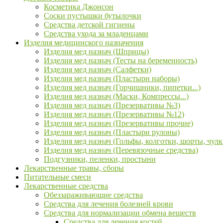
Косметика Джонсон
Соски пустышки бутылочки
Средства детской гигиены
Средства ухода за младенцами
Изделия медицинского назначения
Изделия мед назнач (Шприцы)
Изделия мед назнач (Тесты на беременность)
Изделия мед назнач (Салфетки)
Изделия мед назнач (Пластыри наборы)
Изделия мед назнач (Горчишники, пипетки...)
Изделия мед назнач (Маски, Компрессы...)
Изделия мед назнач (Презервативы №3)
Изделия мед назнач (Презервативы №12)
Изделия мед назнач (Презервативы прочие)
Изделия мед назнач (Пластыри рулоны)
Изделия мед назнач (Гольфы, колготки, шорты, чулк
Изделия мед назнач (Перевязочные средства)
Подгузники, пеленки, простыни
Лекарственные травы, сборы
Питательные смеси
Лекарственные средства
Обеззараживающие средства
Средства для лечения болезней крови
Средства для нормализации обмена веществ
Средства для лечения костей