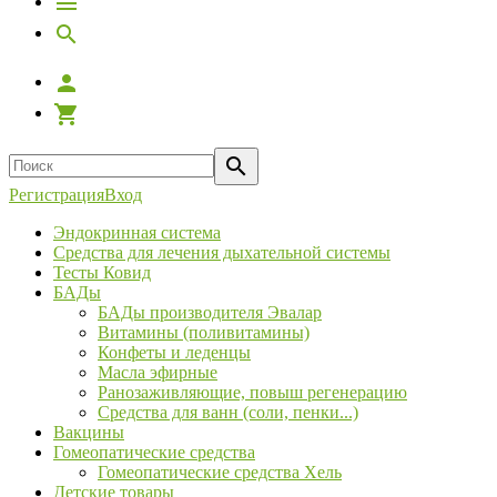
Регистрация
Вход
Эндокринная система
Средства для лечения дыхательной системы
Тесты Ковид
БАДы
БАДы производителя Эвалар
Витамины (поливитамины)
Конфеты и леденцы
Масла эфирные
Ранозаживляющие, повыш регенерацию
Средства для ванн (соли, пенки...)
Вакцины
Гомеопатические средства
Гомеопатические средства Хель
Детские товары