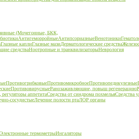
зивные (Мочегонные, БКК,
биотики
Антигеморройные
Антипсориазные
Венотоники
Гематол
а
Глазные капли
Глазные мази
Дерматологические средства
Железо
щие средства
Ноотропные и транквилизаторы
Неврология
ные
Противогрибковые
Противомикробное
Противопедикулезные
еские
Противовирусные
Ранозаживляющие, повыш регенерацию
Р
 регуляторы аппетита
Средства от синдрома похмелья
Средства 
ечно-сосудистые
Лечение полости рта
ЛОР органы
Электронные термометры
Ингаляторы