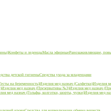
ины)
Конфеты и леденцы
Масла эфирные
Ранозаживляющие, пов
дства детской гигиены
Средства ухода за младенцами
Тесты на беременность)
Изделия мед назнач (Салфетки)
Изделия м
)
Изделия мед назнач (Презервативы №3)
Изделия мед назнач (Пр
лия мед назнач (Гольфы, колготки, шорты, чулки)
Изделия мед на
болезней крови
Средства для нормализации обмена веществ