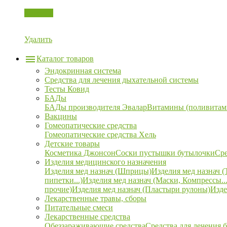
Корзина
Удалить
Каталог товаров
Эндокринная система
Средства для лечения дыхательной системы
Тесты Ковид
БАДы
БАДы производителя Эвалар
Витамины (поливитам
Вакцины
Гомеопатические средства
Гомеопатические средства Хель
Детские товары
Косметика Джонсон
Соски пустышки бутылочки
Сре
Изделия медицинского назначения
Изделия мед назнач (Шприцы)
Изделия мед назнач (
пипетки...)
Изделия мед назнач (Маски, Компрессы...
прочие)
Изделия мед назнач (Пластыри рулоны)
Изде
Лекарственные травы, сборы
Питательные смеси
Лекарственные средства
Обеззараживающие средства
Средства для лечения 