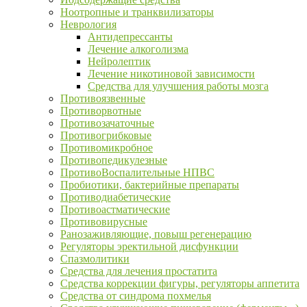
Ноотропные и транквилизаторы
Неврология
Антидепрессанты
Лечение алкоголизма
Нейролептик
Лечение никотиновой зависимости
Средства для улучшения работы мозга
Противоязвенные
Противорвотные
Противозачаточные
Противогрибковые
Противомикробное
Противопедикулезные
ПротивоВоспалительные НПВС
Пробиотики, бактерийные препараты
Противодиабетические
Противоастматические
Противовирусные
Ранозаживляющие, повыш регенерацию
Регуляторы эректильной дисфункции
Спазмолитики
Средства для лечения простатита
Средства коррекции фигуры, регуляторы аппетита
Средства от синдрома похмелья