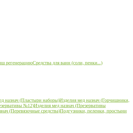
ыш регенерацию
Средства для ванн (соли, пенки...)
ед назнач (Пластыри наборы)
Изделия мед назнач (Горчишники,
езервативы №12)
Изделия мед назнач (Презервативы
знач (Перевязочные средства)
Подгузники, пеленки, простыни