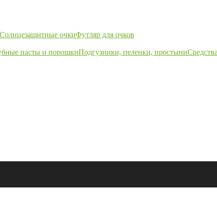
Солнцезащитные очки
Футляр для очков
убные пасты и порошки
Подгузники, пеленки, простыни
Средства