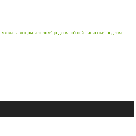
 ухода за лицом и телом
Средства общей гигиены
Средства