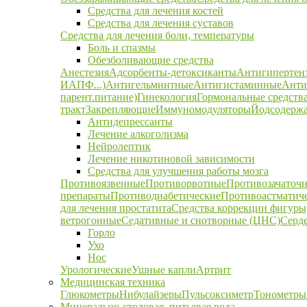
Средства для лечения костей
Средства для лечения суставов
Средства для лечения боли, температуры
Боль и спазмы
Обезболивающие средства
Анестезия
Адсорбенты-детоксиканты
Антигипертен
ИАПФ...)
Антигельминтные
Антигистаминные
Анти
парент.питание)
Гинекология
Гормональные средств
тракт
Закрепляющие
Иммуномодуляторы
Йодсодержа
Антидепрессанты
Лечение алкоголизма
Нейролептик
Лечение никотиновой зависимости
Средства для улучшения работы мозга
Противоязвенные
Противорвотные
Противозачаточ
препараты
Противодиабетические
Противоастматич
для лечения простатита
Средства коррекции фигуры,
ветрогонные
Седативные и снотворные (ЦНС)
Серд
Горло
Ухо
Нос
Урологические
Ушные капли
Артрит
Медицинская техника
Глюкометры
Нибулайзеры
Пульсоксиметр
Тонометры
Минерально-столовая, питьевая вода