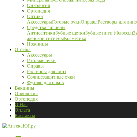
Онкология
Ортопедия
Оптика
Аксессуары
Готовые очки
Оправы
Растворы для линз
Средства гигиены
Антисептики
Зубные щетки
Зубные нити (Флоссы)
З
женской гигиены
Косметика
Ножницы
Оптика
Аксессуары
Готовые очки
Оправы
Растворы для линз
Солнцезащитные очки
Футляр для очков
Вакцины
Онкология
Ортопедия
О Нас
Оплата
Контакты