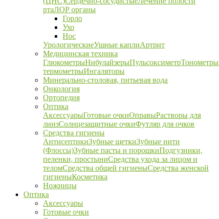
(ЦНС)
Сердечно-сосудистые
Лечение полости
рта
ЛОР органы
Горло
Ухо
Нос
Урологические
Ушные капли
Артрит
Медицинская техника
Глюкометры
Нибулайзеры
Пульсоксиметр
Тонометры
термометры
Ингаляторы
Минерально-столовая, питьевая вода
Онкология
Ортопедия
Оптика
Аксессуары
Готовые очки
Оправы
Растворы для
линз
Солнцезащитные очки
Футляр для очков
Средства гигиены
Антисептики
Зубные щетки
Зубные нити
(Флоссы)
Зубные пасты и порошки
Подгузники,
пеленки, простыни
Средства ухода за лицом и
телом
Средства общей гигиены
Средства женской
гигиены
Косметика
Ножницы
Оптика
Аксессуары
Готовые очки