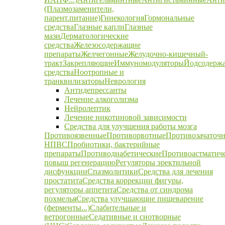
(Плазмозаменители,
парент.питание)
Гинекология
Гормональные
средства
Глазные капли
Глазные
мази
Дерматологические
средства
Железосодержащие
препараты
Желчегонные
Желудочно-кишечный-
тракт
Закрепляющие
Иммуномодуляторы
Йодсодерж
средства
Ноотропные и
транквилизаторы
Неврология
Антидепрессанты
Лечение алкоголизма
Нейролептик
Лечение никотиновой зависимости
Средства для улучшения работы мозга
Противоязвенные
Противорвотные
Противозачаточ
НПВС
Пробиотики, бактерийные
препараты
Противодиабетические
Противоастматич
повыш регенерацию
Регуляторы эректильной
дисфункции
Спазмолитики
Средства для лечения
простатита
Средства коррекции фигуры,
регуляторы аппетита
Средства от синдрома
похмелья
Средства улучшающие пищеварение
(ферменты...)
Слабительные и
ветрогонные
Седативные и снотворные