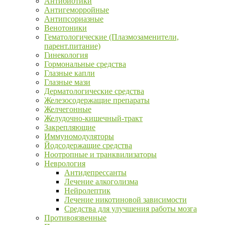
Антибиотики
Антигеморройные
Антипсориазные
Венотоники
Гематологические (Плазмозаменители,
парент.питание)
Гинекология
Гормональные средства
Глазные капли
Глазные мази
Дерматологические средства
Железосодержащие препараты
Желчегонные
Желудочно-кишечный-тракт
Закрепляющие
Иммуномодуляторы
Йодсодержащие средства
Ноотропные и транквилизаторы
Неврология
Антидепрессанты
Лечение алкоголизма
Нейролептик
Лечение никотиновой зависимости
Средства для улучшения работы мозга
Противоязвенные