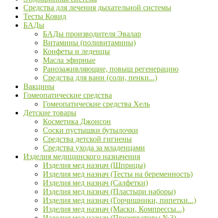
Средства для лечения дыхательной системы
Тесты Ковид
БАДы
БАДы производителя Эвалар
Витамины (поливитамины)
Конфеты и леденцы
Масла эфирные
Ранозаживляющие, повыш регенерацию
Средства для ванн (соли, пенки...)
Вакцины
Гомеопатические средства
Гомеопатические средства Хель
Детские товары
Косметика Джонсон
Соски пустышки бутылочки
Средства детской гигиены
Средства ухода за младенцами
Изделия медицинского назначения
Изделия мед назнач (Шприцы)
Изделия мед назнач (Тесты на беременность)
Изделия мед назнач (Салфетки)
Изделия мед назнач (Пластыри наборы)
Изделия мед назнач (Горчишники, пипетки...)
Изделия мед назнач (Маски, Компрессы...)
Изделия мед назнач (Презервативы №3)