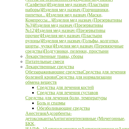
(Салфетки)
Изделия мед назнач (Пластыри
наборы)
Изделия мед назнач (Горчишники,
пипетки...)
Изделия мед назнач (Маски,
Компрессы...)
Изделия мед назнач (Презервативы
№3)
Изделия мед назнач (Презервативы
№12)
Изделия мед назнач (Презервативы
прочие)
Изделия мед назнач (Пластыри
рулоны)
Изделия мед назнач (Гольфы, колготки,
шорты, чулки)
Изделия мед назнач (Перевязочные
средства)
Подгузники, пеленки, простыни
Лекарственные травы, сборы
Питательные смеси
Лекарственные средства
Обеззараживающие средства
Средства для лечения
болезней крови
Средства для нормализации
обмена веществ
Средства для лечения костей
Средства для лечения суставов
Средства для лечения боли, температуры
Боль и спазмы
Обезболивающие средства
Анестезия
Адсорбенты-
детоксиканты
Антигипертензивные (Мочегонные,
БКК,
ИАПФ...)
Антигельминтные
Антигистаминные
Анти