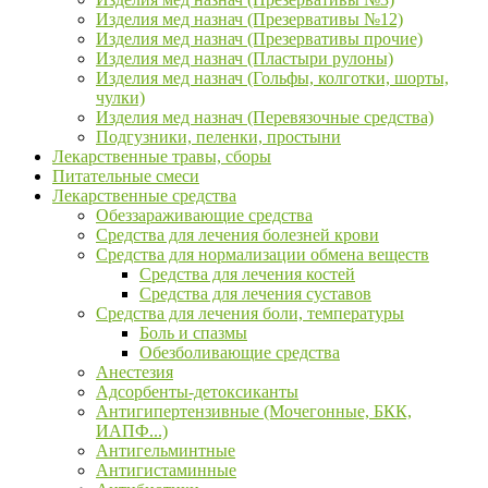
Изделия мед назнач (Презервативы №12)
Изделия мед назнач (Презервативы прочие)
Изделия мед назнач (Пластыри рулоны)
Изделия мед назнач (Гольфы, колготки, шорты,
чулки)
Изделия мед назнач (Перевязочные средства)
Подгузники, пеленки, простыни
Лекарственные травы, сборы
Питательные смеси
Лекарственные средства
Обеззараживающие средства
Средства для лечения болезней крови
Средства для нормализации обмена веществ
Средства для лечения костей
Средства для лечения суставов
Средства для лечения боли, температуры
Боль и спазмы
Обезболивающие средства
Анестезия
Адсорбенты-детоксиканты
Антигипертензивные (Мочегонные, БКК,
ИАПФ...)
Антигельминтные
Антигистаминные