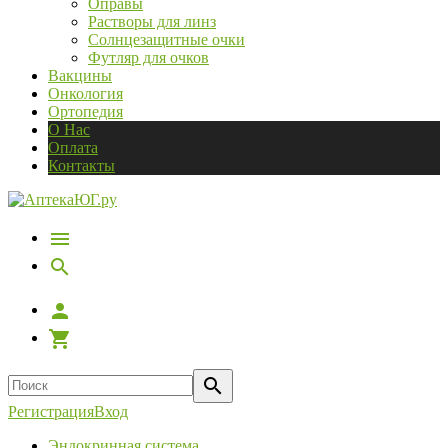
Оправы
Растворы для линз
Солнцезащитные очки
Футляр для очков
Вакцины
Онкология
Ортопедия
О Нас
Оплата
Контакты
Регистрация
Вход
Эндокринная система