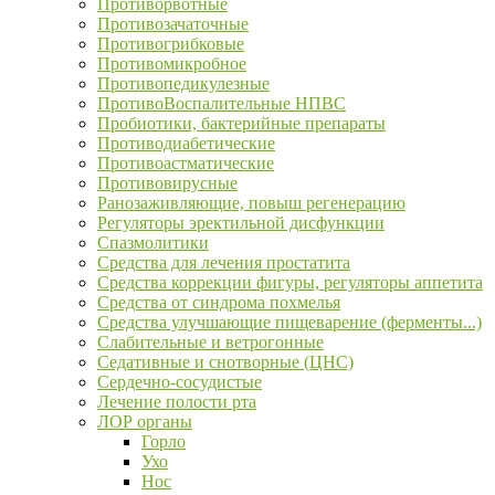
Противорвотные
Противозачаточные
Противогрибковые
Противомикробное
Противопедикулезные
ПротивоВоспалительные НПВС
Пробиотики, бактерийные препараты
Противодиабетические
Противоастматические
Противовирусные
Ранозаживляющие, повыш регенерацию
Регуляторы эректильной дисфункции
Спазмолитики
Средства для лечения простатита
Средства коррекции фигуры, регуляторы аппетита
Средства от синдрома похмелья
Средства улучшающие пищеварение (ферменты...)
Слабительные и ветрогонные
Седативные и снотворные (ЦНС)
Сердечно-сосудистые
Лечение полости рта
ЛОР органы
Горло
Ухо
Нос