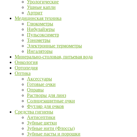
Урологические
Ушные капли
Артрит
Медицинская техника
Глюкометры
Нибулайзеры
Пульсоксиметр
Тонометры
Электронные термометры
Ингаляторы
Минерально-столовая, питьевая вода
Онкология
Ортопедия
Оптика
Аксессуары
Готовые очки
Оправы
Растворы для линз
Солнцезащитные очки
Футляр для очков
Средства гигиены
Антисептики
Зубные щетки
Зубные нити (Флоссы)
Зубные пасты и порошки