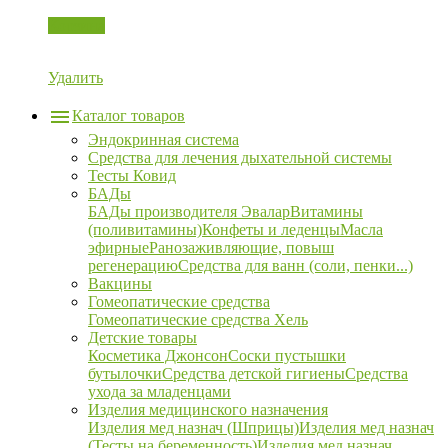
Корзина
Удалить
Каталог товаров
Эндокринная система
Средства для лечения дыхательной системы
Тесты Ковид
БАДы
БАДы производителя Эвалар
Витамины
(поливитамины)
Конфеты и леденцы
Масла
эфирные
Ранозаживляющие, повыш
регенерацию
Средства для ванн (соли, пенки...)
Вакцины
Гомеопатические средства
Гомеопатические средства Хель
Детские товары
Косметика Джонсон
Соски пустышки
бутылочки
Средства детской гигиены
Средства
ухода за младенцами
Изделия медицинского назначения
Изделия мед назнач (Шприцы)
Изделия мед назнач
(Тесты на беременность)
Изделия мед назнач