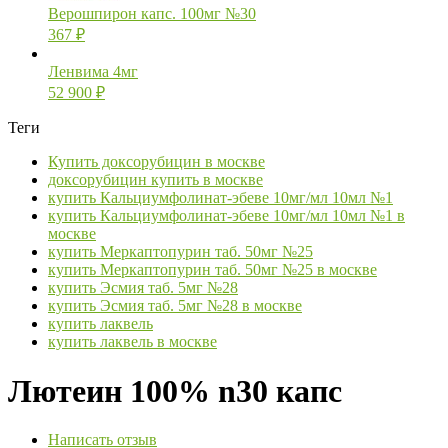
Верошпирон капс. 100мг №30
367
₽
Ленвима 4мг
52 900
₽
Теги
Купить доксорубицин в москве
доксорубицин купить в москве
купить Кальциумфолинат-эбеве 10мг/мл 10мл №1
купить Кальциумфолинат-эбеве 10мг/мл 10мл №1 в
москве
купить Меркаптопурин таб. 50мг №25
купить Меркаптопурин таб. 50мг №25 в москве
купить Эсмия таб. 5мг №28
купить Эсмия таб. 5мг №28 в москве
купить лаквель
купить лаквель в москве
Лютеин 100% n30 капс
Написать отзыв