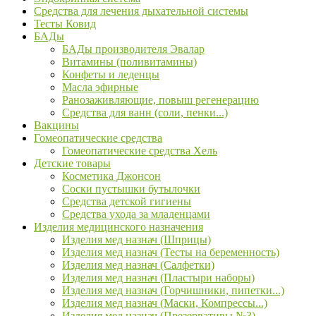
Средства для лечения дыхательной системы
Тесты Ковид
БАДы
БАДы производителя Эвалар
Витамины (поливитамины)
Конфеты и леденцы
Масла эфирные
Ранозаживляющие, повыш регенерацию
Средства для ванн (соли, пенки...)
Вакцины
Гомеопатические средства
Гомеопатические средства Хель
Детские товары
Косметика Джонсон
Соски пустышки бутылочки
Средства детской гигиены
Средства ухода за младенцами
Изделия медицинского назначения
Изделия мед назнач (Шприцы)
Изделия мед назнач (Тесты на беременность)
Изделия мед назнач (Салфетки)
Изделия мед назнач (Пластыри наборы)
Изделия мед назнач (Горчишники, пипетки...)
Изделия мед назнач (Маски, Компрессы...)
Изделия мед назнач (Презервативы №3)