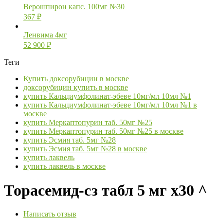
Верошпирон капс. 100мг №30
367
₽
Ленвима 4мг
52 900
₽
Теги
Купить доксорубицин в москве
доксорубицин купить в москве
купить Кальциумфолинат-эбеве 10мг/мл 10мл №1
купить Кальциумфолинат-эбеве 10мг/мл 10мл №1 в
москве
купить Меркаптопурин таб. 50мг №25
купить Меркаптопурин таб. 50мг №25 в москве
купить Эсмия таб. 5мг №28
купить Эсмия таб. 5мг №28 в москве
купить лаквель
купить лаквель в москве
Торасемид-сз табл 5 мг х30 ^
Написать отзыв