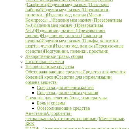
(Салфетки)
Изделия мед назнач (Пластыри
наборы)
Изделия мед назнач (Горчишники,
пипетки...)
Изделия мед назнач (Маски,
Компрессы...)
Изделия мед назнач (Презервативы
№3)
Изделия мед назнач (Презервативы
№12)
Изделия мед назнач (Презервативы
прочие)
Изделия мед назнач (Пластыри
рулоны)
Изделия мед назнач (Гольфы, колготки,
шорты, чулки)
Изделия мед назнач (Перевязочные
средства)
Подгузники, пеленки, простыни
Лекарственные травы, сборы
Питательные смеси
Лекарственные средства
Обеззараживающие средства
Средства для лечения
болезней крови
Средства для нормализации
обмена веществ
Средства для лечения костей
Средства для лечения суставов
Средства для лечения боли, температуры
Боль и спазмы
Обезболивающие средства
Анестезия
Адсорбенты-
детоксиканты
Антигипертензивные (Мочегонные,
БКК,
ИАПФ...)
Антигельминтные
Антигистаминные
Анти