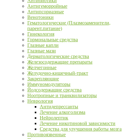
Антибиотики
Антигеморройные
Антипсориазные
Венотоники
Гематологические (Плазмозаменители,
парент.питание)
Гинекология
Гормональные средства
Глазные капли
Глазные мази
Дерматологические средства
Железосодержащие препараты
Желчегонные
Желудочно-кишечный-тракт
Закрепляющие
Иммуномодуляторы
Йодсодержащие средства
Ноотропные и транквилизаторы
Неврология
Антидепрессанты
Лечение алкоголизма
Нейролептик
Лечение никотиновой зависимости
Средства для улучшения работы мозга
Противоязвенные