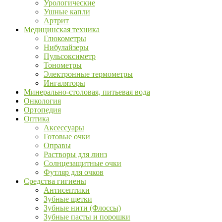
Урологические
Ушные капли
Артрит
Медицинская техника
Глюкометры
Нибулайзеры
Пульсоксиметр
Тонометры
Электронные термометры
Ингаляторы
Минерально-столовая, питьевая вода
Онкология
Ортопедия
Оптика
Аксессуары
Готовые очки
Оправы
Растворы для линз
Солнцезащитные очки
Футляр для очков
Средства гигиены
Антисептики
Зубные щетки
Зубные нити (Флоссы)
Зубные пасты и порошки