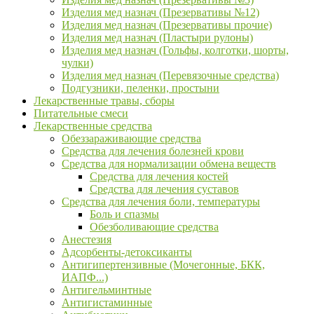
Изделия мед назнач (Презервативы №12)
Изделия мед назнач (Презервативы прочие)
Изделия мед назнач (Пластыри рулоны)
Изделия мед назнач (Гольфы, колготки, шорты,
чулки)
Изделия мед назнач (Перевязочные средства)
Подгузники, пеленки, простыни
Лекарственные травы, сборы
Питательные смеси
Лекарственные средства
Обеззараживающие средства
Средства для лечения болезней крови
Средства для нормализации обмена веществ
Средства для лечения костей
Средства для лечения суставов
Средства для лечения боли, температуры
Боль и спазмы
Обезболивающие средства
Анестезия
Адсорбенты-детоксиканты
Антигипертензивные (Мочегонные, БКК,
ИАПФ...)
Антигельминтные
Антигистаминные