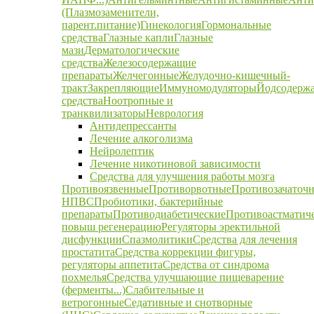
(Плазмозаменители,
парент.питание)
Гинекология
Гормональные
средства
Глазные капли
Глазные
мази
Дерматологические
средства
Железосодержащие
препараты
Желчегонные
Желудочно-кишечный-
тракт
Закрепляющие
Иммуномодуляторы
Йодсодерж
средства
Ноотропные и
транквилизаторы
Неврология
Антидепрессанты
Лечение алкоголизма
Нейролептик
Лечение никотиновой зависимости
Средства для улучшения работы мозга
Противоязвенные
Противорвотные
Противозачаточ
НПВС
Пробиотики, бактерийные
препараты
Противодиабетические
Противоастматич
повыш регенерацию
Регуляторы эректильной
дисфункции
Спазмолитики
Средства для лечения
простатита
Средства коррекции фигуры,
регуляторы аппетита
Средства от синдрома
похмелья
Средства улучшающие пищеварение
(ферменты...)
Слабительные и
ветрогонные
Седативные и снотворные