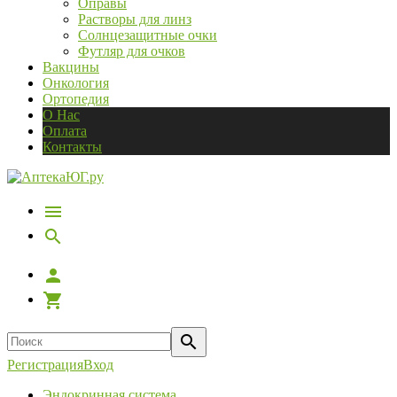
Оправы
Растворы для линз
Солнцезащитные очки
Футляр для очков
Вакцины
Онкология
Ортопедия
О Нас
Оплата
Контакты
Регистрация
Вход
Эндокринная система