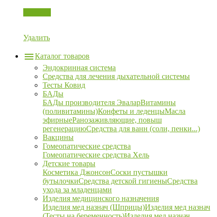
Корзина
Удалить
Каталог товаров
Эндокринная система
Средства для лечения дыхательной системы
Тесты Ковид
БАДы
БАДы производителя Эвалар
Витамины
(поливитамины)
Конфеты и леденцы
Масла
эфирные
Ранозаживляющие, повыш
регенерацию
Средства для ванн (соли, пенки...)
Вакцины
Гомеопатические средства
Гомеопатические средства Хель
Детские товары
Косметика Джонсон
Соски пустышки
бутылочки
Средства детской гигиены
Средства
ухода за младенцами
Изделия медицинского назначения
Изделия мед назнач (Шприцы)
Изделия мед назнач
(Тесты на беременность)
Изделия мед назнач