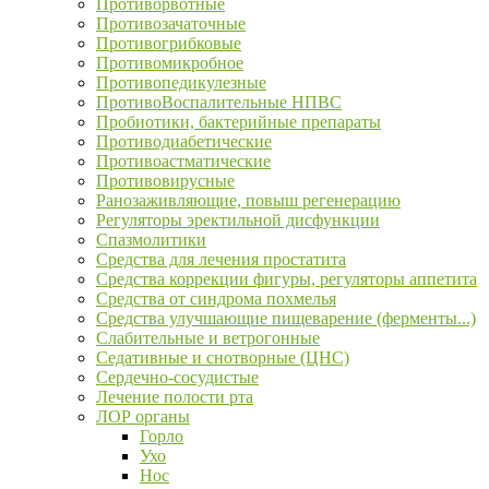
Противорвотные
Противозачаточные
Противогрибковые
Противомикробное
Противопедикулезные
ПротивоВоспалительные НПВС
Пробиотики, бактерийные препараты
Противодиабетические
Противоастматические
Противовирусные
Ранозаживляющие, повыш регенерацию
Регуляторы эректильной дисфункции
Спазмолитики
Средства для лечения простатита
Средства коррекции фигуры, регуляторы аппетита
Средства от синдрома похмелья
Средства улучшающие пищеварение (ферменты...)
Слабительные и ветрогонные
Седативные и снотворные (ЦНС)
Сердечно-сосудистые
Лечение полости рта
ЛОР органы
Горло
Ухо
Нос