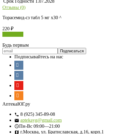
Срок Годности
1.07.2028
Отзывы (0)
Торасемид-сз табл 5 мг х30 ^
220
₽
В корзину
Будь первым
Подписывайтесь на нас
АптекаЮГ.ру
8 (925) 345-89-08
aptekayg@gmail.com
Пн-Вс
09:00—21:00
г.Москва, ул. Братиславская, д.16, корп.1