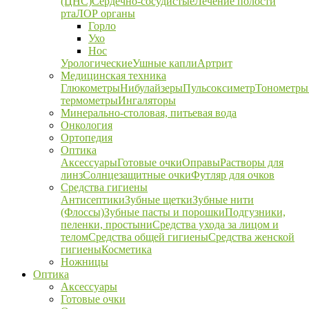
(ЦНС)
Сердечно-сосудистые
Лечение полости
рта
ЛОР органы
Горло
Ухо
Нос
Урологические
Ушные капли
Артрит
Медицинская техника
Глюкометры
Нибулайзеры
Пульсоксиметр
Тонометры
термометры
Ингаляторы
Минерально-столовая, питьевая вода
Онкология
Ортопедия
Оптика
Аксессуары
Готовые очки
Оправы
Растворы для
линз
Солнцезащитные очки
Футляр для очков
Средства гигиены
Антисептики
Зубные щетки
Зубные нити
(Флоссы)
Зубные пасты и порошки
Подгузники,
пеленки, простыни
Средства ухода за лицом и
телом
Средства общей гигиены
Средства женской
гигиены
Косметика
Ножницы
Оптика
Аксессуары
Готовые очки