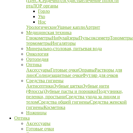
(ЦНС)
Сердечно-сосудистые
Лечение полости
рта
ЛОР органы
Горло
Ухо
Нос
Урологические
Ушные капли
Артрит
Медицинская техника
Глюкометры
Нибулайзеры
Пульсоксиметр
Тонометры
термометры
Ингаляторы
Минерально-столовая, питьевая вода
Онкология
Ортопедия
Оптика
Аксессуары
Готовые очки
Оправы
Растворы для
линз
Солнцезащитные очки
Футляр для очков
Средства гигиены
Антисептики
Зубные щетки
Зубные нити
(Флоссы)
Зубные пасты и порошки
Подгузники,
пеленки, простыни
Средства ухода за лицом и
телом
Средства общей гигиены
Средства женской
гигиены
Косметика
Ножницы
Оптика
Аксессуары
Готовые очки