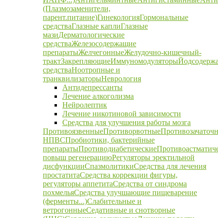
(Плазмозаменители,
парент.питание)
Гинекология
Гормональные
средства
Глазные капли
Глазные
мази
Дерматологические
средства
Железосодержащие
препараты
Желчегонные
Желудочно-кишечный-
тракт
Закрепляющие
Иммуномодуляторы
Йодсодерж
средства
Ноотропные и
транквилизаторы
Неврология
Антидепрессанты
Лечение алкоголизма
Нейролептик
Лечение никотиновой зависимости
Средства для улучшения работы мозга
Противоязвенные
Противорвотные
Противозачаточ
НПВС
Пробиотики, бактерийные
препараты
Противодиабетические
Противоастматич
повыш регенерацию
Регуляторы эректильной
дисфункции
Спазмолитики
Средства для лечения
простатита
Средства коррекции фигуры,
регуляторы аппетита
Средства от синдрома
похмелья
Средства улучшающие пищеварение
(ферменты...)
Слабительные и
ветрогонные
Седативные и снотворные