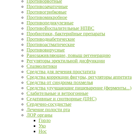
Противорвотные
Противозачаточные
Противогрибковые
Противомикробное
Противопедикулезные
ПротивоВоспалительные НПВС
Пробиотики, бактерийные препараты
Противодиабетические
Противоастматические
Противовирусные
Ранозаживляющие, повыш регенерацию
Регуляторы эректильной дисфункции
Спазмолитики
Средства для лечения простатита
Средства коррекции фигуры, регуляторы аппетита
Средства от синдрома похмелья
Средства улучшающие пищеварение (ферменты...)
Слабительные и ветрогонные
Седативные и снотворные (ЦНС)
Сердечно-сосудистые
Лечение полости рта
ЛОР органы
Горло
Ухо
Нос