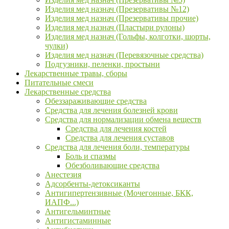
Изделия мед назнач (Презервативы №12)
Изделия мед назнач (Презервативы прочие)
Изделия мед назнач (Пластыри рулоны)
Изделия мед назнач (Гольфы, колготки, шорты,
чулки)
Изделия мед назнач (Перевязочные средства)
Подгузники, пеленки, простыни
Лекарственные травы, сборы
Питательные смеси
Лекарственные средства
Обеззараживающие средства
Средства для лечения болезней крови
Средства для нормализации обмена веществ
Средства для лечения костей
Средства для лечения суставов
Средства для лечения боли, температуры
Боль и спазмы
Обезболивающие средства
Анестезия
Адсорбенты-детоксиканты
Антигипертензивные (Мочегонные, БКК,
ИАПФ...)
Антигельминтные
Антигистаминные