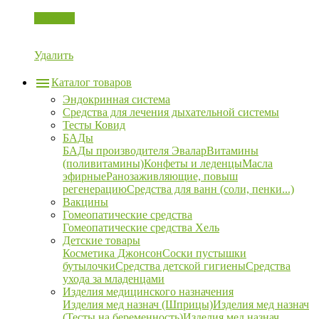
Корзина
Удалить
Каталог товаров
Эндокринная система
Средства для лечения дыхательной системы
Тесты Ковид
БАДы
БАДы производителя Эвалар
Витамины
(поливитамины)
Конфеты и леденцы
Масла
эфирные
Ранозаживляющие, повыш
регенерацию
Средства для ванн (соли, пенки...)
Вакцины
Гомеопатические средства
Гомеопатические средства Хель
Детские товары
Косметика Джонсон
Соски пустышки
бутылочки
Средства детской гигиены
Средства
ухода за младенцами
Изделия медицинского назначения
Изделия мед назнач (Шприцы)
Изделия мед назнач
(Тесты на беременность)
Изделия мед назнач