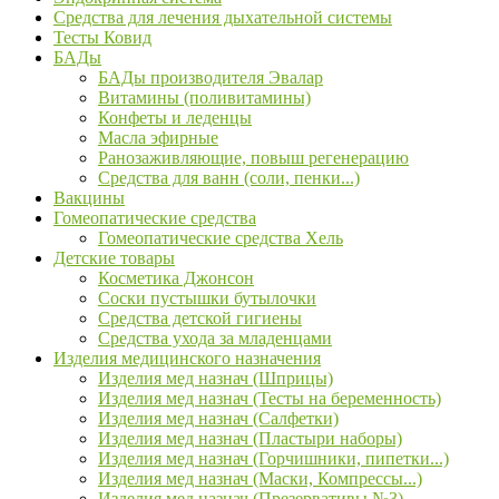
Средства для лечения дыхательной системы
Тесты Ковид
БАДы
БАДы производителя Эвалар
Витамины (поливитамины)
Конфеты и леденцы
Масла эфирные
Ранозаживляющие, повыш регенерацию
Средства для ванн (соли, пенки...)
Вакцины
Гомеопатические средства
Гомеопатические средства Хель
Детские товары
Косметика Джонсон
Соски пустышки бутылочки
Средства детской гигиены
Средства ухода за младенцами
Изделия медицинского назначения
Изделия мед назнач (Шприцы)
Изделия мед назнач (Тесты на беременность)
Изделия мед назнач (Салфетки)
Изделия мед назнач (Пластыри наборы)
Изделия мед назнач (Горчишники, пипетки...)
Изделия мед назнач (Маски, Компрессы...)
Изделия мед назнач (Презервативы №3)