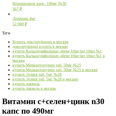
Верошпирон капс. 100мг №30
367
₽
Ленвима 4мг
52 900
₽
Теги
Купить доксорубицин в москве
доксорубицин купить в москве
купить Кальциумфолинат-эбеве 10мг/мл 10мл №1
купить Кальциумфолинат-эбеве 10мг/мл 10мл №1 в
москве
купить Меркаптопурин таб. 50мг №25
купить Меркаптопурин таб. 50мг №25 в москве
купить Эсмия таб. 5мг №28
купить Эсмия таб. 5мг №28 в москве
купить лаквель
купить лаквель в москве
Витамин с+селен+цинк n30
капс по 490мг