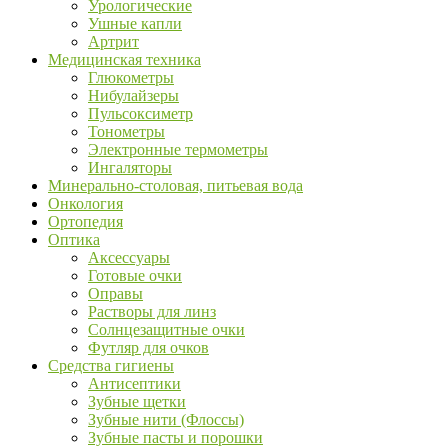
Урологические
Ушные капли
Артрит
Медицинская техника
Глюкометры
Нибулайзеры
Пульсоксиметр
Тонометры
Электронные термометры
Ингаляторы
Минерально-столовая, питьевая вода
Онкология
Ортопедия
Оптика
Аксессуары
Готовые очки
Оправы
Растворы для линз
Солнцезащитные очки
Футляр для очков
Средства гигиены
Антисептики
Зубные щетки
Зубные нити (Флоссы)
Зубные пасты и порошки