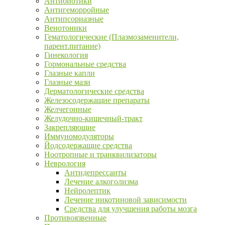
Антибиотики
Антигеморройные
Антипсориазные
Венотоники
Гематологические (Плазмозаменители,
парент.питание)
Гинекология
Гормональные средства
Глазные капли
Глазные мази
Дерматологические средства
Железосодержащие препараты
Желчегонные
Желудочно-кишечный-тракт
Закрепляющие
Иммуномодуляторы
Йодсодержащие средства
Ноотропные и транквилизаторы
Неврология
Антидепрессанты
Лечение алкоголизма
Нейролептик
Лечение никотиновой зависимости
Средства для улучшения работы мозга
Противоязвенные