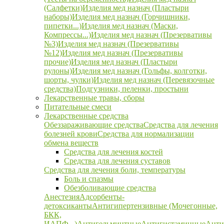
(Салфетки)
Изделия мед назнач (Пластыри
наборы)
Изделия мед назнач (Горчишники,
пипетки...)
Изделия мед назнач (Маски,
Компрессы...)
Изделия мед назнач (Презервативы
№3)
Изделия мед назнач (Презервативы
№12)
Изделия мед назнач (Презервативы
прочие)
Изделия мед назнач (Пластыри
рулоны)
Изделия мед назнач (Гольфы, колготки,
шорты, чулки)
Изделия мед назнач (Перевязочные
средства)
Подгузники, пеленки, простыни
Лекарственные травы, сборы
Питательные смеси
Лекарственные средства
Обеззараживающие средства
Средства для лечения
болезней крови
Средства для нормализации
обмена веществ
Средства для лечения костей
Средства для лечения суставов
Средства для лечения боли, температуры
Боль и спазмы
Обезболивающие средства
Анестезия
Адсорбенты-
детоксиканты
Антигипертензивные (Мочегонные,
БКК,
ИАПФ...)
Антигельминтные
Антигистаминные
Анти