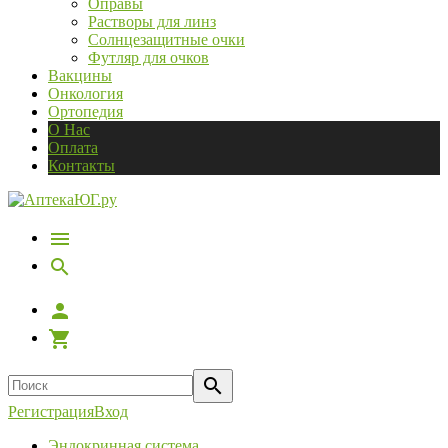
Оправы
Растворы для линз
Солнцезащитные очки
Футляр для очков
Вакцины
Онкология
Ортопедия
О Нас
Оплата
Контакты
Регистрация
Вход
Эндокринная система