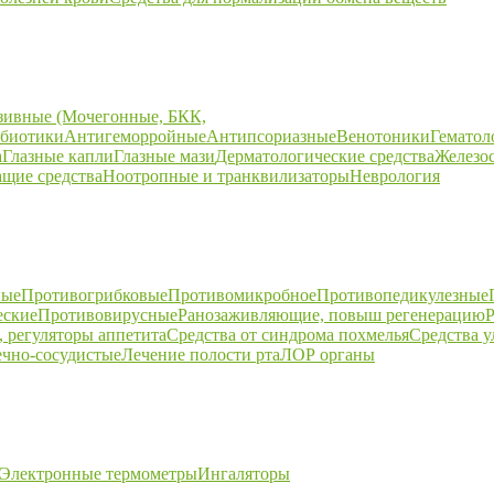
зивные (Мочегонные, БКК,
биотики
Антигеморройные
Антипсориазные
Венотоники
Гематол
а
Глазные капли
Глазные мази
Дерматологические средства
Железо
щие средства
Ноотропные и транквилизаторы
Неврология
ные
Противогрибковые
Противомикробное
Противопедикулезные
еские
Противовирусные
Ранозаживляющие, повыш регенерацию
Р
 регуляторы аппетита
Средства от синдрома похмелья
Средства 
ечно-сосудистые
Лечение полости рта
ЛОР органы
Электронные термометры
Ингаляторы