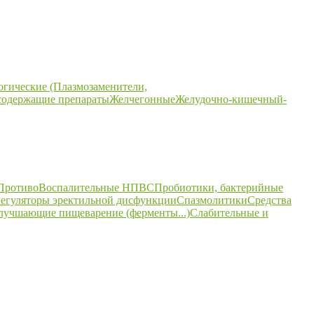
огические (Плазмозаменители,
содержащие препараты
Желчегонные
Желудочно-кишечный-
ПротивоВоспалительные НПВС
Пробиотики, бактерийные
егуляторы эректильной дисфункции
Спазмолитики
Средства
улучшающие пищеварение (ферменты...)
Слабительные и