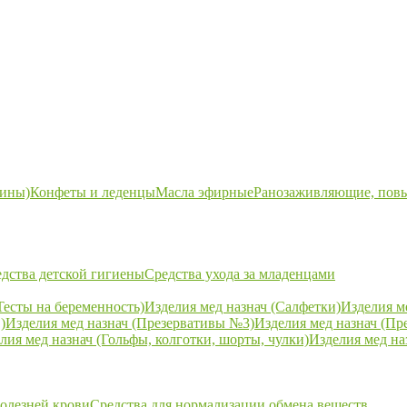
ины)
Конфеты и леденцы
Масла эфирные
Ранозаживляющие, пов
дства детской гигиены
Средства ухода за младенцами
Тесты на беременность)
Изделия мед назнач (Салфетки)
Изделия м
)
Изделия мед назнач (Презервативы №3)
Изделия мед назнач (Пр
лия мед назнач (Гольфы, колготки, шорты, чулки)
Изделия мед на
болезней крови
Средства для нормализации обмена веществ