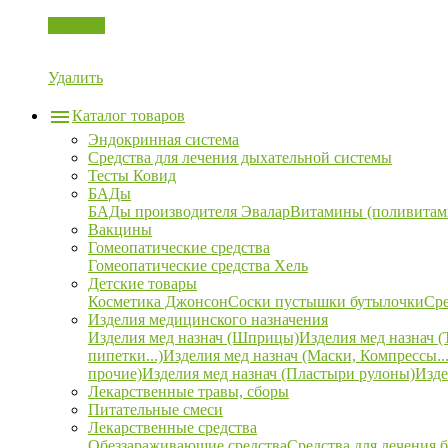
Корзина
Удалить
Каталог товаров
Эндокринная система
Средства для лечения дыхательной системы
Тесты Ковид
БАДы
БАДы производителя Эвалар
Витамины (поливитам
Вакцины
Гомеопатические средства
Гомеопатические средства Хель
Детские товары
Косметика Джонсон
Соски пустышки бутылочки
Сре
Изделия медицинского назначения
Изделия мед назнач (Шприцы)
Изделия мед назнач (
пипетки...)
Изделия мед назнач (Маски, Компрессы...
прочие)
Изделия мед назнач (Пластыри рулоны)
Изде
Лекарственные травы, сборы
Питательные смеси
Лекарственные средства
Обеззараживающие средства
Средства для лечения 