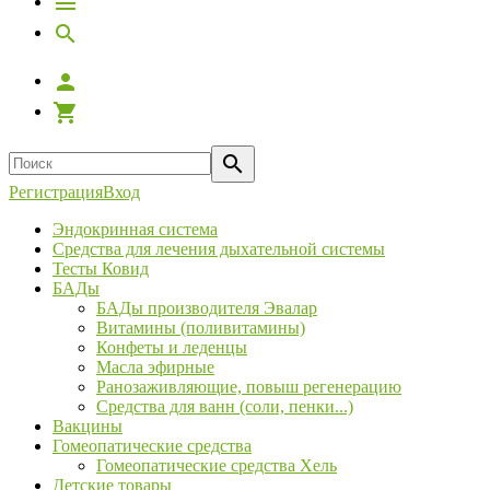
Регистрация
Вход
Эндокринная система
Средства для лечения дыхательной системы
Тесты Ковид
БАДы
БАДы производителя Эвалар
Витамины (поливитамины)
Конфеты и леденцы
Масла эфирные
Ранозаживляющие, повыш регенерацию
Средства для ванн (соли, пенки...)
Вакцины
Гомеопатические средства
Гомеопатические средства Хель
Детские товары