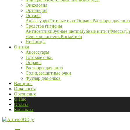
Онкология
Ортопедия
Оптика
Аксессуары
Готовые очки
Оправы
Растворы для линз
Средства гигиены
Антисептики
Зубные щетки
Зубные нити (Флоссы)
З
женской гигиены
Косметика
Ножницы
Оптика
Аксессуары
Готовые очки
Оправы
Растворы для линз
Солнцезащитные очки
Футляр для очков
Вакцины
Онкология
Ортопедия
О Нас
Оплата
Контакты