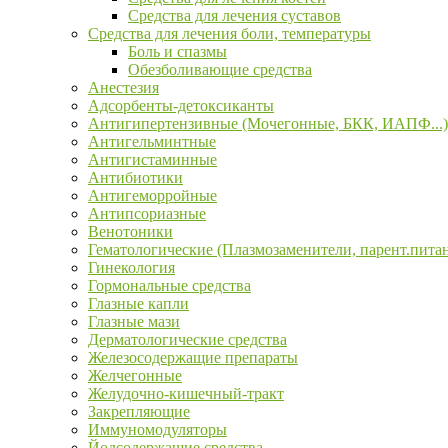
Средства для лечения суставов
Средства для лечения боли, температуры
Боль и спазмы
Обезболивающие средства
Анестезия
Адсорбенты-детоксиканты
Антигипертензивные (Мочегонные, БКК, ИАПФ...)
Антигельминтные
Антигистаминные
Антибиотики
Антигеморройные
Антипсориазные
Венотоники
Гематологические (Плазмозаменители, парент.пита
Гинекология
Гормональные средства
Глазные капли
Глазные мази
Дерматологические средства
Железосодержащие препараты
Желчегонные
Желудочно-кишечный-тракт
Закрепляющие
Иммуномодуляторы
Йодсодержащие средства