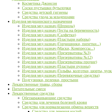
Косметика Джонсон
Соски пустышки бутылочки
Средства детской гигиены
Средства ухода за младенцами
Изделия медицинского назначения
Изделия мед назнач (Шприцы)
Изделия мед назнач (Тесты на беременность)
Изделия мед назнач (Салфетки)
Изделия мед назнач (Пластыри наборы)
Изделия мед назнач (Горчишники, пипетки...)
Изделия мед назнач (Маски, Компрессы...)
Изделия мед назнач (Презервативы №3)
Изделия мед назнач (Презервативы №12)
Изделия мед назнач (Презервативы прочие)
Изделия мед назнач (Пластыри рулоны)
Изделия мед назнач (Гольфы, колготки, шорты, чулк
Изделия мед назнач (Перевязочные средства)
Подгузники, пеленки, простыни
Лекарственные травы, сборы
Питательные смеси
Лекарственные средства
Обеззараживающие средства
Средства для лечения болезней крови
Средства для нормализации обмена веществ
Средства для лечения костей