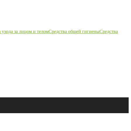
 ухода за лицом и телом
Средства общей гигиены
Средства