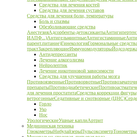
Средства для лечения костей
Средства для лечения суставов
Средства для лечения боли, температуры
Боль и спазмы
Обезболивающие средства
Анестезия
Адсорбенты-детоксиканты
Антигипертен
ИАПФ...)
Антигельминтные
Антигистаминные
Анти
парент.питание)
Гинекология
Гормональные средств
тракт
Закрепляющие
Иммуномодуляторы
Йодсодержа
Антидепрессанты
Лечение алкоголизма
Нейролептик
Лечение никотиновой зависимости
Средства для улучшения работы мозга
Противоязвенные
Противорвотные
Противозачаточ
препараты
Противодиабетические
Противоастматич
для лечения простатита
Средства коррекции фигуры,
ветрогонные
Седативные и снотворные (ЦНС)
Серд
Горло
Ухо
Нос
Урологические
Ушные капли
Артрит
Медицинская техника
Глюкометры
Нибулайзеры
Пульсоксиметр
Тонометры
Минерально-столовая, питьевая вода