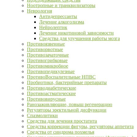
Ноотропные и транквилизаторы
Неврология
Антидепрессанты
Лечение алкоголизма
Нейролептик
Лечение никотиновой зависимости
Средства для улучшения работы мозга
Противоязвенные
Противорвотные
Противозачаточные
Противогрибковые
Противомикробное
Противопедикулезные
ПротивоВоспалительные НПВС
Пробиотики, бактерийные препараты
Противодиабетические
Противоастматические
Противовирусные
Ранозаживляющие, повыш регенерацию
Регуляторы эректильной дисфункции
Спазмолитики
Средства для лечения простатита
Средства коррекции фигуры, регуляторы аппетита
Средства от синдрома похмелья