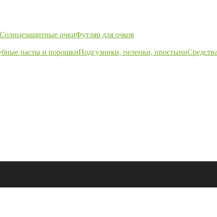
Солнцезащитные очки
Футляр для очков
убные пасты и порошки
Подгузники, пеленки, простыни
Средства