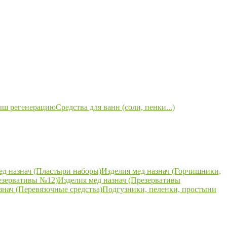
ыш регенерацию
Средства для ванн (соли, пенки...)
ед назнач (Пластыри наборы)
Изделия мед назнач (Горчишники,
езервативы №12)
Изделия мед назнач (Презервативы
знач (Перевязочные средства)
Подгузники, пеленки, простыни