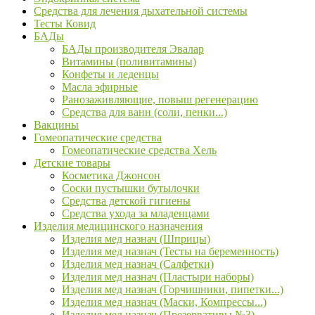
Средства для лечения дыхательной системы
Тесты Ковид
БАДы
БАДы производителя Эвалар
Витамины (поливитамины)
Конфеты и леденцы
Масла эфирные
Ранозаживляющие, повыш регенерацию
Средства для ванн (соли, пенки...)
Вакцины
Гомеопатические средства
Гомеопатические средства Хель
Детские товары
Косметика Джонсон
Соски пустышки бутылочки
Средства детской гигиены
Средства ухода за младенцами
Изделия медицинского назначения
Изделия мед назнач (Шприцы)
Изделия мед назнач (Тесты на беременность)
Изделия мед назнач (Салфетки)
Изделия мед назнач (Пластыри наборы)
Изделия мед назнач (Горчишники, пипетки...)
Изделия мед назнач (Маски, Компрессы...)
Изделия мед назнач (Презервативы №3)