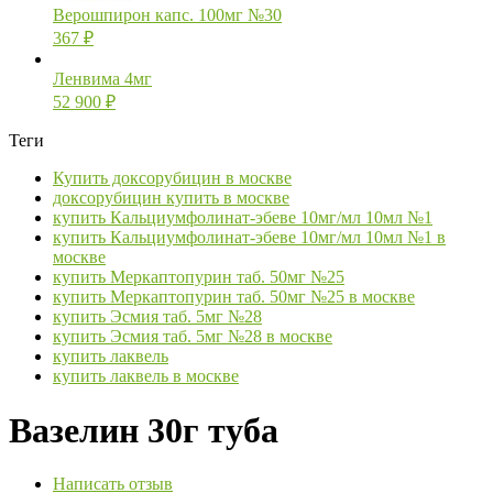
Верошпирон капс. 100мг №30
367
₽
Ленвима 4мг
52 900
₽
Теги
Купить доксорубицин в москве
доксорубицин купить в москве
купить Кальциумфолинат-эбеве 10мг/мл 10мл №1
купить Кальциумфолинат-эбеве 10мг/мл 10мл №1 в
москве
купить Меркаптопурин таб. 50мг №25
купить Меркаптопурин таб. 50мг №25 в москве
купить Эсмия таб. 5мг №28
купить Эсмия таб. 5мг №28 в москве
купить лаквель
купить лаквель в москве
Вазелин 30г туба
Написать отзыв