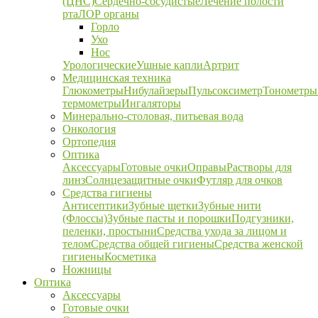
(ЦНС)
Сердечно-сосудистые
Лечение полости
рта
ЛОР органы
Горло
Ухо
Нос
Урологические
Ушные капли
Артрит
Медицинская техника
Глюкометры
Нибулайзеры
Пульсоксиметр
Тонометры
термометры
Ингаляторы
Минерально-столовая, питьевая вода
Онкология
Ортопедия
Оптика
Аксессуары
Готовые очки
Оправы
Растворы для
линз
Солнцезащитные очки
Футляр для очков
Средства гигиены
Антисептики
Зубные щетки
Зубные нити
(Флоссы)
Зубные пасты и порошки
Подгузники,
пеленки, простыни
Средства ухода за лицом и
телом
Средства общей гигиены
Средства женской
гигиены
Косметика
Ножницы
Оптика
Аксессуары
Готовые очки