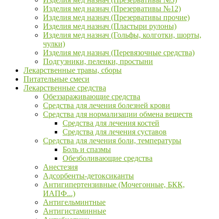
Изделия мед назнач (Презервативы №12)
Изделия мед назнач (Презервативы прочие)
Изделия мед назнач (Пластыри рулоны)
Изделия мед назнач (Гольфы, колготки, шорты,
чулки)
Изделия мед назнач (Перевязочные средства)
Подгузники, пеленки, простыни
Лекарственные травы, сборы
Питательные смеси
Лекарственные средства
Обеззараживающие средства
Средства для лечения болезней крови
Средства для нормализации обмена веществ
Средства для лечения костей
Средства для лечения суставов
Средства для лечения боли, температуры
Боль и спазмы
Обезболивающие средства
Анестезия
Адсорбенты-детоксиканты
Антигипертензивные (Мочегонные, БКК,
ИАПФ...)
Антигельминтные
Антигистаминные