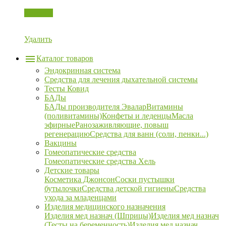
Корзина
Удалить
Каталог товаров
Эндокринная система
Средства для лечения дыхательной системы
Тесты Ковид
БАДы
БАДы производителя Эвалар
Витамины
(поливитамины)
Конфеты и леденцы
Масла
эфирные
Ранозаживляющие, повыш
регенерацию
Средства для ванн (соли, пенки...)
Вакцины
Гомеопатические средства
Гомеопатические средства Хель
Детские товары
Косметика Джонсон
Соски пустышки
бутылочки
Средства детской гигиены
Средства
ухода за младенцами
Изделия медицинского назначения
Изделия мед назнач (Шприцы)
Изделия мед назнач
(Тесты на беременность)
Изделия мед назнач