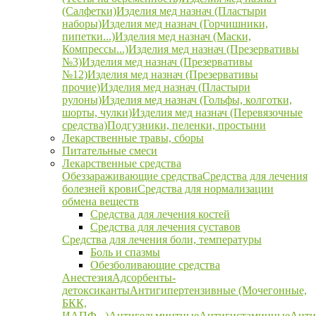
(Салфетки)
Изделия мед назнач (Пластыри
наборы)
Изделия мед назнач (Горчишники,
пипетки...)
Изделия мед назнач (Маски,
Компрессы...)
Изделия мед назнач (Презервативы
№3)
Изделия мед назнач (Презервативы
№12)
Изделия мед назнач (Презервативы
прочие)
Изделия мед назнач (Пластыри
рулоны)
Изделия мед назнач (Гольфы, колготки,
шорты, чулки)
Изделия мед назнач (Перевязочные
средства)
Подгузники, пеленки, простыни
Лекарственные травы, сборы
Питательные смеси
Лекарственные средства
Обеззараживающие средства
Средства для лечения
болезней крови
Средства для нормализации
обмена веществ
Средства для лечения костей
Средства для лечения суставов
Средства для лечения боли, температуры
Боль и спазмы
Обезболивающие средства
Анестезия
Адсорбенты-
детоксиканты
Антигипертензивные (Мочегонные,
БКК,
ИАПФ...)
Антигельминтные
Антигистаминные
Анти