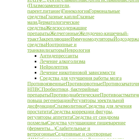
(Плазмозаменители,
парент.питание)
Гинекология
Гормональные
средства
Глазные капли
Глазные
мази
Дерматологические
средства
Железосодержащие
препараты
Желчегонные
Желудочно-кишечный-
тракт
Закрепляющие
Иммуномодуляторы
Йодсодерж
средства
Ноотропные и
транквилизаторы
Неврология
Антидепрессанты
Лечение алкоголизма
Нейролептик
Лечение никотиновой зависимости
Средства для улучшения работы мозга
Противоязвенные
Противорвотные
Противозачаточ
НПВС
Пробиотики, бактерийные
препараты
Противодиабетические
Противоастматич
повыш регенерацию
Регуляторы эректильной
дисфункции
Спазмолитики
Средства для лечения
простатита
Средства коррекции фигуры,
регуляторы аппетита
Средства от синдрома
похмелья
Средства улучшающие пищеварение
(ферменты...)
Слабительные и
ветрогонные
Седативные и снотворные