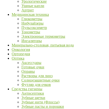
Урологические
Ушные капли
Артрит
Медицинская техника
Глюкометры
Нибулайзеры
Пульсоксиметр
Тонометры
Электронные термометры
Ингаляторы
Минерально-столовая, питьевая вода
Онкология
Ортопедия
Оптика
Аксессуары
Готовые очки
Оправы
Растворы для линз
Солнцезащитные очки
Футляр для очков
Средства гигиены
Антисептики
Зубные щетки
Зубные нити (Флоссы)
Зубные пасты и порошки