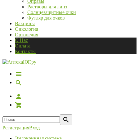
Оправы
Растворы для линз
Солнцезащитные очки
Футляр для очков
Вакцины
Онкология
Ортопедия
О Нас
Оплата
Контакты
Регистрация
Вход
Эндокринная система