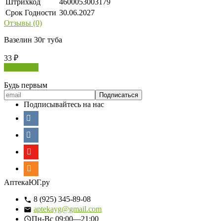
Штрихкод
4600053003179
Срок Годности
30.06.2027
Отзывы (0)
Вазелин 30г туба
33
₽
В корзину
Будь первым
Подписывайтесь на нас
АптекаЮГ.ру
8 (925) 345-89-08
aptekayg@gmail.com
Пн-Вс
09:00—21:00