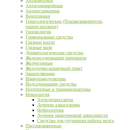
Антибиотики
Антигеморройные
Антипсориазные
Венотоники
Гематологические (Плазмозаменители,
парент.питание)
Гинекология
Гормональные средства
Глазные капли
Глазные мази
Дерматологические средства
Железосодержащие препараты
Желчегонные
Желудочно-кишечный-тракт
Закрепляющие
Иммуномодуляторы
Йодсодержащие средства
Ноотропные и транквилизаторы
Неврология
Антидепрессанты
Лечение алкоголизма
Нейролептик
Лечение никотиновой зависимости
Средства для улучшения работы мозга
Противоязвенные