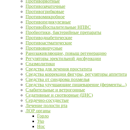
Противорвотные
Противозачаточные
Противогрибковые
Противомикробное
Противопедикулезные
ПротивоВоспалительные НПВС
Пробиотики, бактерийные препараты
Противодиабетические
Противоастматические
Противовирусные
Ранозаживляющие, повыш регенерацию
Регуляторы эректильной дисфункции
Спазмолитики
Средства для лечения простатита
Средства коррекции фигуры, регуляторы аппетита
Средства от синдрома похмелья
Средства улучшающие пищеварение (ферменты...)
Слабительные и ветрогонные
Седативные и снотворные (ЦНС)
Сердечно-сосудистые
Лечение полости рта
ЛОР органы
Горло
Ухо
Нос