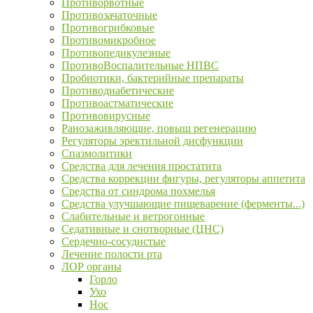
Противорвотные
Противозачаточные
Противогрибковые
Противомикробное
Противопедикулезные
ПротивоВоспалительные НПВС
Пробиотики, бактерийные препараты
Противодиабетические
Противоастматические
Противовирусные
Ранозаживляющие, повыш регенерацию
Регуляторы эректильной дисфункции
Спазмолитики
Средства для лечения простатита
Средства коррекции фигуры, регуляторы аппетита
Средства от синдрома похмелья
Средства улучшающие пищеварение (ферменты...)
Слабительные и ветрогонные
Седативные и снотворные (ЦНС)
Сердечно-сосудистые
Лечение полости рта
ЛОР органы
Горло
Ухо
Нос