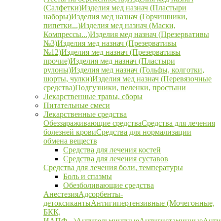
(Салфетки)
Изделия мед назнач (Пластыри
наборы)
Изделия мед назнач (Горчишники,
пипетки...)
Изделия мед назнач (Маски,
Компрессы...)
Изделия мед назнач (Презервативы
№3)
Изделия мед назнач (Презервативы
№12)
Изделия мед назнач (Презервативы
прочие)
Изделия мед назнач (Пластыри
рулоны)
Изделия мед назнач (Гольфы, колготки,
шорты, чулки)
Изделия мед назнач (Перевязочные
средства)
Подгузники, пеленки, простыни
Лекарственные травы, сборы
Питательные смеси
Лекарственные средства
Обеззараживающие средства
Средства для лечения
болезней крови
Средства для нормализации
обмена веществ
Средства для лечения костей
Средства для лечения суставов
Средства для лечения боли, температуры
Боль и спазмы
Обезболивающие средства
Анестезия
Адсорбенты-
детоксиканты
Антигипертензивные (Мочегонные,
БКК,
ИАПФ...)
Антигельминтные
Антигистаминные
Анти