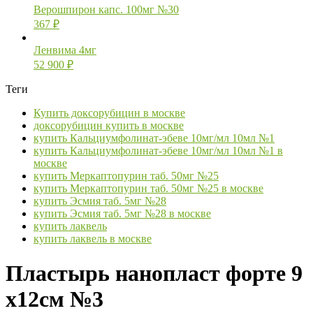
Верошпирон капс. 100мг №30
367
₽
Ленвима 4мг
52 900
₽
Теги
Купить доксорубицин в москве
доксорубицин купить в москве
купить Кальциумфолинат-эбеве 10мг/мл 10мл №1
купить Кальциумфолинат-эбеве 10мг/мл 10мл №1 в
москве
купить Меркаптопурин таб. 50мг №25
купить Меркаптопурин таб. 50мг №25 в москве
купить Эсмия таб. 5мг №28
купить Эсмия таб. 5мг №28 в москве
купить лаквель
купить лаквель в москве
Пластырь нанопласт форте 9
х12см №3