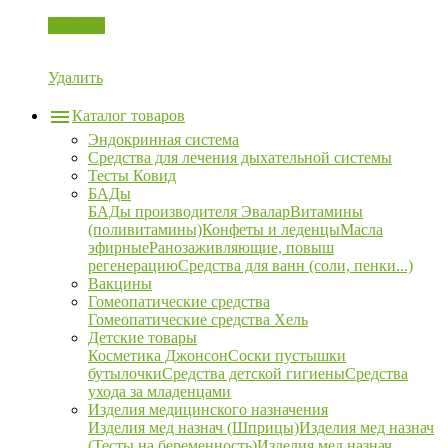
Корзина
Удалить
Каталог товаров
Эндокринная система
Средства для лечения дыхательной системы
Тесты Ковид
БАДы
БАДы производителя Эвалар
Витамины
(поливитамины)
Конфеты и леденцы
Масла
эфирные
Ранозаживляющие, повыш
регенерацию
Средства для ванн (соли, пенки...)
Вакцины
Гомеопатические средства
Гомеопатические средства Хель
Детские товары
Косметика Джонсон
Соски пустышки
бутылочки
Средства детской гигиены
Средства
ухода за младенцами
Изделия медицинского назначения
Изделия мед назнач (Шприцы)
Изделия мед назнач
(Тесты на беременность)
Изделия мед назнач