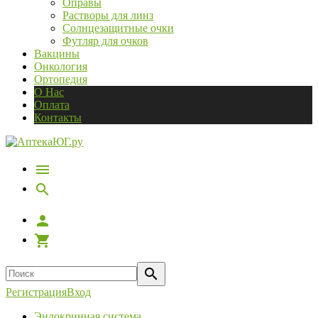
Оправы
Растворы для линз
Солнцезащитные очки
Футляр для очков
Вакцины
Онкология
Ортопедия
О Нас
Оплата
Контакты
Регистрация
Вход
Эндокринная система