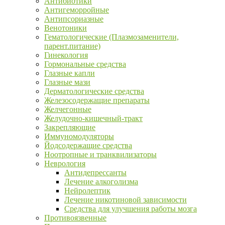
Антибиотики
Антигеморройные
Антипсориазные
Венотоники
Гематологические (Плазмозаменители,
парент.питание)
Гинекология
Гормональные средства
Глазные капли
Глазные мази
Дерматологические средства
Железосодержащие препараты
Желчегонные
Желудочно-кишечный-тракт
Закрепляющие
Иммуномодуляторы
Йодсодержащие средства
Ноотропные и транквилизаторы
Неврология
Антидепрессанты
Лечение алкоголизма
Нейролептик
Лечение никотиновой зависимости
Средства для улучшения работы мозга
Противоязвенные