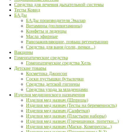
Средства для лечения дыхательной системы
Тесты Ковид
БАДы
БАДы производителя Эвалар
Витамины (поливитамины)
Конфеты и леденцы
Масла эфирные
Ранозаживляющие, повыш регенерацию
Средства для ванн (соли, пенки...)
Вакцины
Гомеопатические средства
Гомеопатические средства Хель
Детские товары
Косметика Джонсон
Соски пустышки бутылочки
Средства детской гигиены
Средства ухода за младенцами
Изделия медицинского назначения
Изделия мед назнач (Шприцы)
Изделия мед назнач (Тесты на беременность)
Изделия мед назнач (Салфетки)
Изделия мед назнач (Пластыри наборы)
Изделия мед назнач (Горчишники, пипетки...)
Изделия мед назнач (Маски, Компрессы...)
Изделия мед назнач (Презервативы №3)