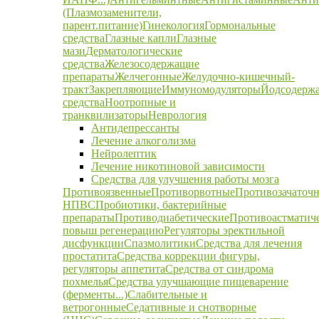
(Плазмозаменители,
парент.питание)
Гинекология
Гормональные
средства
Глазные капли
Глазные
мази
Дерматологические
средства
Железосодержащие
препараты
Желчегонные
Желудочно-кишечный-
тракт
Закрепляющие
Иммуномодуляторы
Йодсодерж
средства
Ноотропные и
транквилизаторы
Неврология
Антидепрессанты
Лечение алкоголизма
Нейролептик
Лечение никотиновой зависимости
Средства для улучшения работы мозга
Противоязвенные
Противорвотные
Противозачаточ
НПВС
Пробиотики, бактерийные
препараты
Противодиабетические
Противоастматич
повыш регенерацию
Регуляторы эректильной
дисфункции
Спазмолитики
Средства для лечения
простатита
Средства коррекции фигуры,
регуляторы аппетита
Средства от синдрома
похмелья
Средства улучшающие пищеварение
(ферменты...)
Слабительные и
ветрогонные
Седативные и снотворные