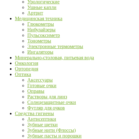
Урологические
Ушные капли
Артрит
Медицинская техника
Глюкометры
Нибулайзеры
Пульсоксиметр
Тонометры
Электронные термометры
Ингаляторы
Минерально-столовая, питьевая вода
Онкология
Ортопедия
Оптика
Аксессуары
Готовые очки
Оправы
Растворы для линз
Солнцезащитные очки
Футляр для очков
Средства гигиены
Антисептики
Зубные щетки
Зубные нити (Флоссы)
Зубные пасты и порошки