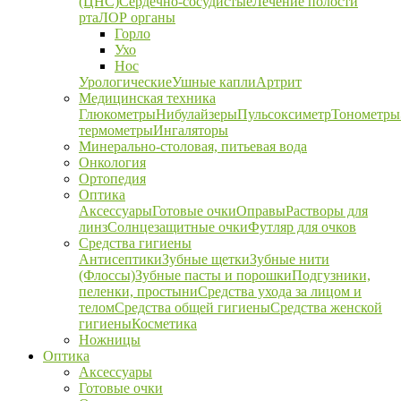
(ЦНС)
Сердечно-сосудистые
Лечение полости
рта
ЛОР органы
Горло
Ухо
Нос
Урологические
Ушные капли
Артрит
Медицинская техника
Глюкометры
Нибулайзеры
Пульсоксиметр
Тонометры
термометры
Ингаляторы
Минерально-столовая, питьевая вода
Онкология
Ортопедия
Оптика
Аксессуары
Готовые очки
Оправы
Растворы для
линз
Солнцезащитные очки
Футляр для очков
Средства гигиены
Антисептики
Зубные щетки
Зубные нити
(Флоссы)
Зубные пасты и порошки
Подгузники,
пеленки, простыни
Средства ухода за лицом и
телом
Средства общей гигиены
Средства женской
гигиены
Косметика
Ножницы
Оптика
Аксессуары
Готовые очки