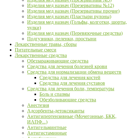
Изделия мед назнач (Презервативы №12)
Изделия мед назнач (Презервативы прочие)
Изделия мед назнач (Пластыри рулоны)
Изделия мед назнач (Гольфы, колготки, шорты,
чулки)
Изделия мед назнач (Перевязочные средства)
Подгузники, пеленки, простыни
Лекарственные травы, сборы
Питательные смеси
Лекарственные средства
Обеззараживающие средства
Средства для лечения болезней крови
Средства для нормализации обмена веществ
Средства для лечения костей
Средства для лечения суставов
Средства для лечения боли, температуры
Боль и спазмы
Обезболивающие средства
Анестезия
Адсорбенты-детоксиканты
Антигипертензивные (Мочегонные, БКК,
ИАПФ...)
Антигельминтные
Антигистаминные