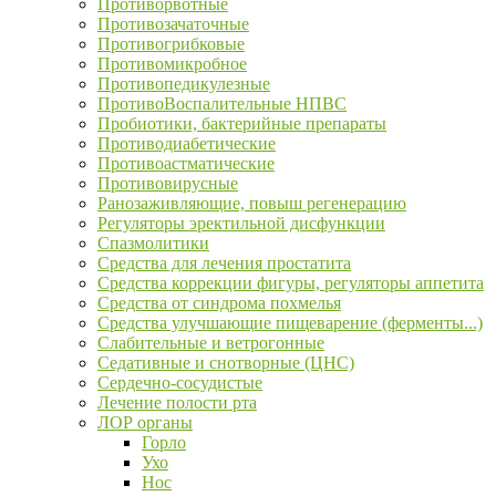
Противорвотные
Противозачаточные
Противогрибковые
Противомикробное
Противопедикулезные
ПротивоВоспалительные НПВС
Пробиотики, бактерийные препараты
Противодиабетические
Противоастматические
Противовирусные
Ранозаживляющие, повыш регенерацию
Регуляторы эректильной дисфункции
Спазмолитики
Средства для лечения простатита
Средства коррекции фигуры, регуляторы аппетита
Средства от синдрома похмелья
Средства улучшающие пищеварение (ферменты...)
Слабительные и ветрогонные
Седативные и снотворные (ЦНС)
Сердечно-сосудистые
Лечение полости рта
ЛОР органы
Горло
Ухо
Нос