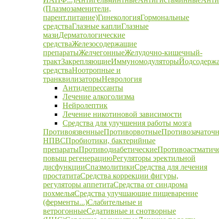
(Плазмозаменители,
парент.питание)
Гинекология
Гормональные
средства
Глазные капли
Глазные
мази
Дерматологические
средства
Железосодержащие
препараты
Желчегонные
Желудочно-кишечный-
тракт
Закрепляющие
Иммуномодуляторы
Йодсодерж
средства
Ноотропные и
транквилизаторы
Неврология
Антидепрессанты
Лечение алкоголизма
Нейролептик
Лечение никотиновой зависимости
Средства для улучшения работы мозга
Противоязвенные
Противорвотные
Противозачаточ
НПВС
Пробиотики, бактерийные
препараты
Противодиабетические
Противоастматич
повыш регенерацию
Регуляторы эректильной
дисфункции
Спазмолитики
Средства для лечения
простатита
Средства коррекции фигуры,
регуляторы аппетита
Средства от синдрома
похмелья
Средства улучшающие пищеварение
(ферменты...)
Слабительные и
ветрогонные
Седативные и снотворные