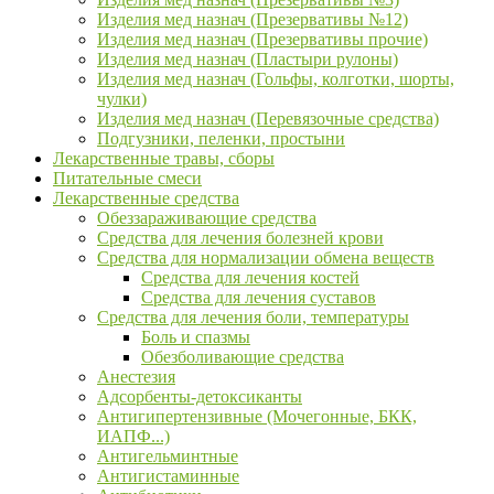
Изделия мед назнач (Презервативы №12)
Изделия мед назнач (Презервативы прочие)
Изделия мед назнач (Пластыри рулоны)
Изделия мед назнач (Гольфы, колготки, шорты,
чулки)
Изделия мед назнач (Перевязочные средства)
Подгузники, пеленки, простыни
Лекарственные травы, сборы
Питательные смеси
Лекарственные средства
Обеззараживающие средства
Средства для лечения болезней крови
Средства для нормализации обмена веществ
Средства для лечения костей
Средства для лечения суставов
Средства для лечения боли, температуры
Боль и спазмы
Обезболивающие средства
Анестезия
Адсорбенты-детоксиканты
Антигипертензивные (Мочегонные, БКК,
ИАПФ...)
Антигельминтные
Антигистаминные