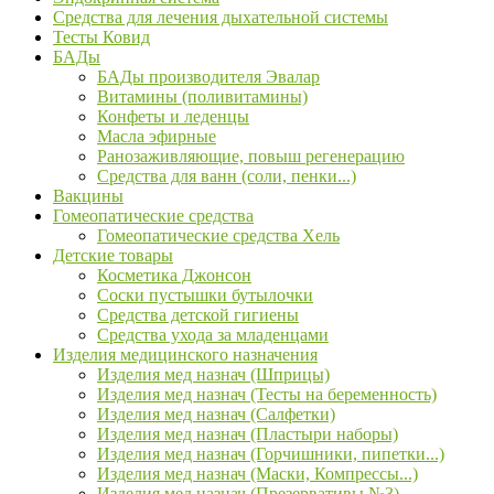
Средства для лечения дыхательной системы
Тесты Ковид
БАДы
БАДы производителя Эвалар
Витамины (поливитамины)
Конфеты и леденцы
Масла эфирные
Ранозаживляющие, повыш регенерацию
Средства для ванн (соли, пенки...)
Вакцины
Гомеопатические средства
Гомеопатические средства Хель
Детские товары
Косметика Джонсон
Соски пустышки бутылочки
Средства детской гигиены
Средства ухода за младенцами
Изделия медицинского назначения
Изделия мед назнач (Шприцы)
Изделия мед назнач (Тесты на беременность)
Изделия мед назнач (Салфетки)
Изделия мед назнач (Пластыри наборы)
Изделия мед назнач (Горчишники, пипетки...)
Изделия мед назнач (Маски, Компрессы...)
Изделия мед назнач (Презервативы №3)