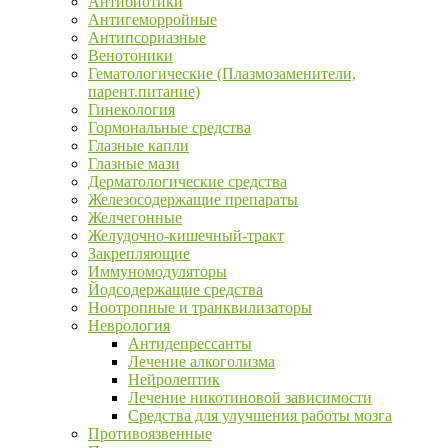
Антибиотики
Антигеморройные
Антипсориазные
Венотоники
Гематологические (Плазмозаменители,
парент.питание)
Гинекология
Гормональные средства
Глазные капли
Глазные мази
Дерматологические средства
Железосодержащие препараты
Желчегонные
Желудочно-кишечный-тракт
Закрепляющие
Иммуномодуляторы
Йодсодержащие средства
Ноотропные и транквилизаторы
Неврология
Антидепрессанты
Лечение алкоголизма
Нейролептик
Лечение никотиновой зависимости
Средства для улучшения работы мозга
Противоязвенные