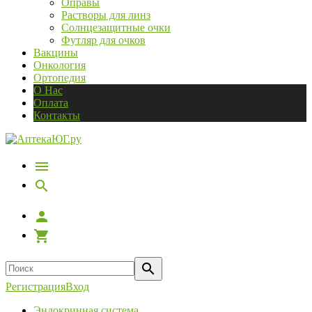
Оправы
Растворы для линз
Солнцезащитные очки
Футляр для очков
Вакцины
Онкология
Ортопедия
О Нас
Оплата
Контакты
Регистрация
Вход
Эндокринная система