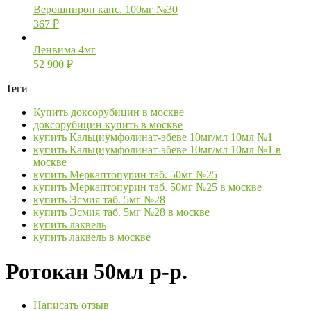
Верошпирон капс. 100мг №30
367
₽
Ленвима 4мг
52 900
₽
Теги
Купить доксорубицин в москве
доксорубицин купить в москве
купить Кальциумфолинат-эбеве 10мг/мл 10мл №1
купить Кальциумфолинат-эбеве 10мг/мл 10мл №1 в
москве
купить Меркаптопурин таб. 50мг №25
купить Меркаптопурин таб. 50мг №25 в москве
купить Эсмия таб. 5мг №28
купить Эсмия таб. 5мг №28 в москве
купить лаквель
купить лаквель в москве
Ротокан 50мл р-р.
Написать отзыв