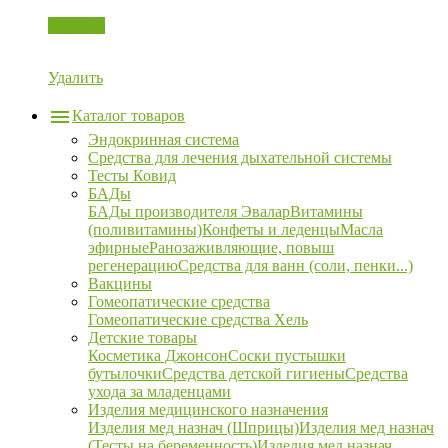
Корзина
Удалить
Каталог товаров
Эндокринная система
Средства для лечения дыхательной системы
Тесты Ковид
БАДы
БАДы производителя Эвалар
Витамины
(поливитамины)
Конфеты и леденцы
Масла
эфирные
Ранозаживляющие, повыш
регенерацию
Средства для ванн (соли, пенки...)
Вакцины
Гомеопатические средства
Гомеопатические средства Хель
Детские товары
Косметика Джонсон
Соски пустышки
бутылочки
Средства детской гигиены
Средства
ухода за младенцами
Изделия медицинского назначения
Изделия мед назнач (Шприцы)
Изделия мед назнач
(Тесты на беременность)
Изделия мед назнач