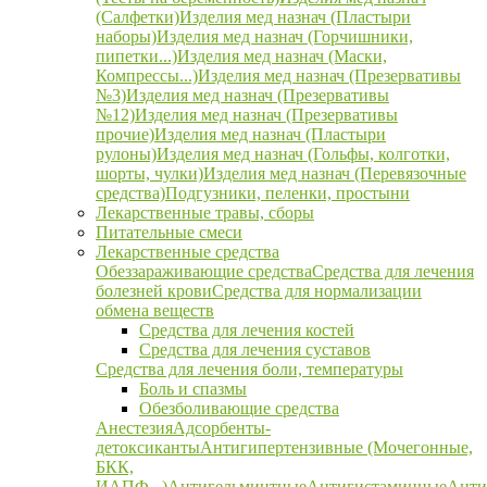
(Салфетки)
Изделия мед назнач (Пластыри
наборы)
Изделия мед назнач (Горчишники,
пипетки...)
Изделия мед назнач (Маски,
Компрессы...)
Изделия мед назнач (Презервативы
№3)
Изделия мед назнач (Презервативы
№12)
Изделия мед назнач (Презервативы
прочие)
Изделия мед назнач (Пластыри
рулоны)
Изделия мед назнач (Гольфы, колготки,
шорты, чулки)
Изделия мед назнач (Перевязочные
средства)
Подгузники, пеленки, простыни
Лекарственные травы, сборы
Питательные смеси
Лекарственные средства
Обеззараживающие средства
Средства для лечения
болезней крови
Средства для нормализации
обмена веществ
Средства для лечения костей
Средства для лечения суставов
Средства для лечения боли, температуры
Боль и спазмы
Обезболивающие средства
Анестезия
Адсорбенты-
детоксиканты
Антигипертензивные (Мочегонные,
БКК,
ИАПФ...)
Антигельминтные
Антигистаминные
Анти