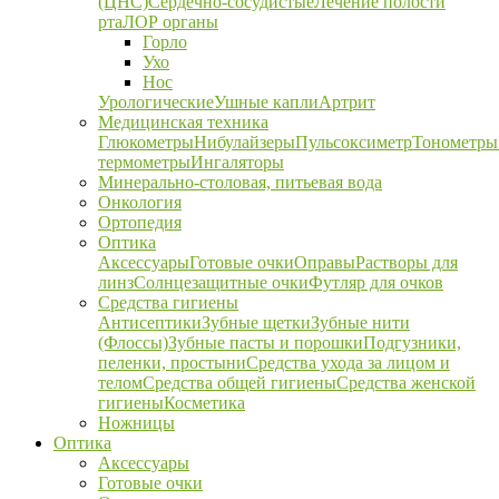
(ЦНС)
Сердечно-сосудистые
Лечение полости
рта
ЛОР органы
Горло
Ухо
Нос
Урологические
Ушные капли
Артрит
Медицинская техника
Глюкометры
Нибулайзеры
Пульсоксиметр
Тонометры
термометры
Ингаляторы
Минерально-столовая, питьевая вода
Онкология
Ортопедия
Оптика
Аксессуары
Готовые очки
Оправы
Растворы для
линз
Солнцезащитные очки
Футляр для очков
Средства гигиены
Антисептики
Зубные щетки
Зубные нити
(Флоссы)
Зубные пасты и порошки
Подгузники,
пеленки, простыни
Средства ухода за лицом и
телом
Средства общей гигиены
Средства женской
гигиены
Косметика
Ножницы
Оптика
Аксессуары
Готовые очки