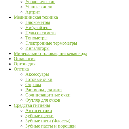
Урологические
Ушные капли
Артрит
Медицинская техника
Глюкометры
Нибулайзеры
Пульсоксиметр
Тонометры
Электронные термометры
Ингаляторы
Минерально-столовая, питьевая вода
Онкология
Ортопедия
Оптика
Аксессуары
Готовые очки
Оправы
Растворы для линз
Солнцезащитные очки
Футляр для очков
Средства гигиены
Антисептики
Зубные щетки
Зубные нити (Флоссы)
Зубные пасты и порошки