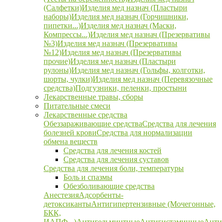
(Салфетки)
Изделия мед назнач (Пластыри
наборы)
Изделия мед назнач (Горчишники,
пипетки...)
Изделия мед назнач (Маски,
Компрессы...)
Изделия мед назнач (Презервативы
№3)
Изделия мед назнач (Презервативы
№12)
Изделия мед назнач (Презервативы
прочие)
Изделия мед назнач (Пластыри
рулоны)
Изделия мед назнач (Гольфы, колготки,
шорты, чулки)
Изделия мед назнач (Перевязочные
средства)
Подгузники, пеленки, простыни
Лекарственные травы, сборы
Питательные смеси
Лекарственные средства
Обеззараживающие средства
Средства для лечения
болезней крови
Средства для нормализации
обмена веществ
Средства для лечения костей
Средства для лечения суставов
Средства для лечения боли, температуры
Боль и спазмы
Обезболивающие средства
Анестезия
Адсорбенты-
детоксиканты
Антигипертензивные (Мочегонные,
БКК,
ИАПФ...)
Антигельминтные
Антигистаминные
Анти