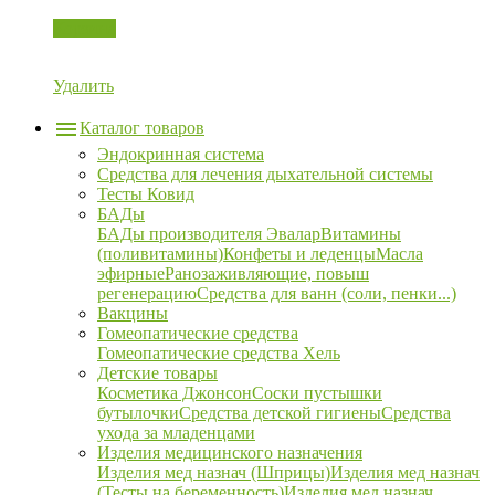
Корзина
Удалить
Каталог товаров
Эндокринная система
Средства для лечения дыхательной системы
Тесты Ковид
БАДы
БАДы производителя Эвалар
Витамины
(поливитамины)
Конфеты и леденцы
Масла
эфирные
Ранозаживляющие, повыш
регенерацию
Средства для ванн (соли, пенки...)
Вакцины
Гомеопатические средства
Гомеопатические средства Хель
Детские товары
Косметика Джонсон
Соски пустышки
бутылочки
Средства детской гигиены
Средства
ухода за младенцами
Изделия медицинского назначения
Изделия мед назнач (Шприцы)
Изделия мед назнач
(Тесты на беременность)
Изделия мед назнач