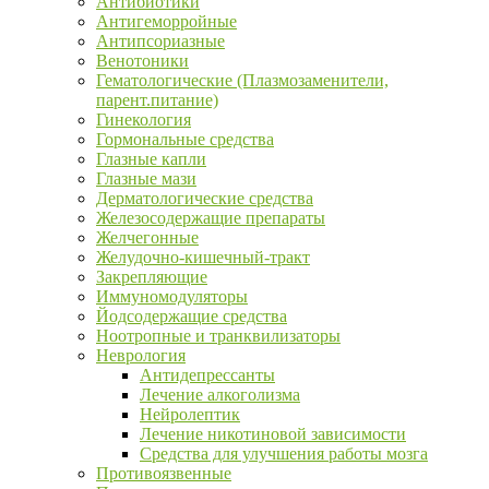
Антибиотики
Антигеморройные
Антипсориазные
Венотоники
Гематологические (Плазмозаменители,
парент.питание)
Гинекология
Гормональные средства
Глазные капли
Глазные мази
Дерматологические средства
Железосодержащие препараты
Желчегонные
Желудочно-кишечный-тракт
Закрепляющие
Иммуномодуляторы
Йодсодержащие средства
Ноотропные и транквилизаторы
Неврология
Антидепрессанты
Лечение алкоголизма
Нейролептик
Лечение никотиновой зависимости
Средства для улучшения работы мозга
Противоязвенные