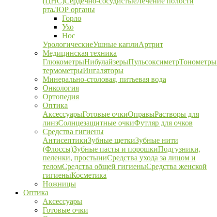
(ЦНС)
Сердечно-сосудистые
Лечение полости
рта
ЛОР органы
Горло
Ухо
Нос
Урологические
Ушные капли
Артрит
Медицинская техника
Глюкометры
Нибулайзеры
Пульсоксиметр
Тонометры
термометры
Ингаляторы
Минерально-столовая, питьевая вода
Онкология
Ортопедия
Оптика
Аксессуары
Готовые очки
Оправы
Растворы для
линз
Солнцезащитные очки
Футляр для очков
Средства гигиены
Антисептики
Зубные щетки
Зубные нити
(Флоссы)
Зубные пасты и порошки
Подгузники,
пеленки, простыни
Средства ухода за лицом и
телом
Средства общей гигиены
Средства женской
гигиены
Косметика
Ножницы
Оптика
Аксессуары
Готовые очки