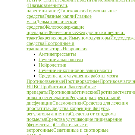
(Плазмозаменители,
парент.питание)
Гинекология
Гормональные
средства
Глазные капли
Глазные
мази
Дерматологические
средства
Железосодержащие
препараты
Желчегонные
Желудочно-кишечный-
тракт
Закрепляющие
Иммуномодуляторы
Йодсодерж
средства
Ноотропные и
транквилизаторы
Неврология
Антидепрессанты
Лечение алкоголизма
Нейролептик
Лечение никотиновой зависимости
Средства для улучшения работы мозга
Противоязвенные
Противорвотные
Противозачаточ
НПВС
Пробиотики, бактерийные
препараты
Противодиабетические
Противоастматич
повыш регенерацию
Регуляторы эректильной
дисфункции
Спазмолитики
Средства для лечения
простатита
Средства коррекции фигуры,
регуляторы аппетита
Средства от синдрома
похмелья
Средства улучшающие пищеварение
(ферменты...)
Слабительные и
ветрогонные
Седативные и снотворные