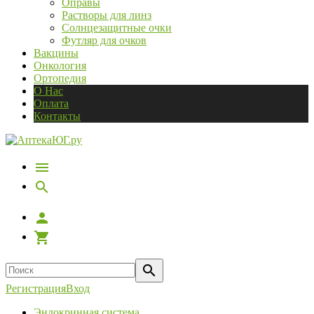
Оправы
Растворы для линз
Солнцезащитные очки
Футляр для очков
Вакцины
Онкология
Ортопедия
О Нас
Оплата
Контакты
Регистрация
Вход
Эндокринная система