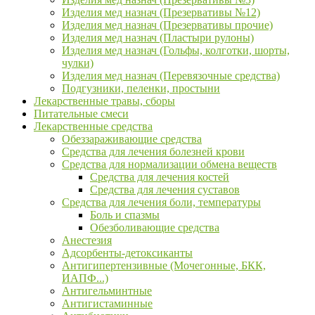
Изделия мед назнач (Презервативы №12)
Изделия мед назнач (Презервативы прочие)
Изделия мед назнач (Пластыри рулоны)
Изделия мед назнач (Гольфы, колготки, шорты,
чулки)
Изделия мед назнач (Перевязочные средства)
Подгузники, пеленки, простыни
Лекарственные травы, сборы
Питательные смеси
Лекарственные средства
Обеззараживающие средства
Средства для лечения болезней крови
Средства для нормализации обмена веществ
Средства для лечения костей
Средства для лечения суставов
Средства для лечения боли, температуры
Боль и спазмы
Обезболивающие средства
Анестезия
Адсорбенты-детоксиканты
Антигипертензивные (Мочегонные, БКК,
ИАПФ...)
Антигельминтные
Антигистаминные