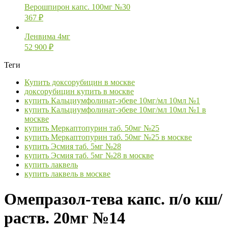
Верошпирон капс. 100мг №30
367
₽
Ленвима 4мг
52 900
₽
Теги
Купить доксорубицин в москве
доксорубицин купить в москве
купить Кальциумфолинат-эбеве 10мг/мл 10мл №1
купить Кальциумфолинат-эбеве 10мг/мл 10мл №1 в
москве
купить Меркаптопурин таб. 50мг №25
купить Меркаптопурин таб. 50мг №25 в москве
купить Эсмия таб. 5мг №28
купить Эсмия таб. 5мг №28 в москве
купить лаквель
купить лаквель в москве
Омепразол-тева капс. п/о кш/
раств. 20мг №14