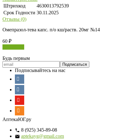
Штрихкод
4630013792539
Срок Годности
30.11.2025
Отзывы (0)
Омепразол-тева капс. п/о кш/раств. 20мг №14
60
₽
В корзину
Будь первым
Подписывайтесь на нас
АптекаЮГ.ру
8 (925) 345-89-08
aptekayg@gmail.com