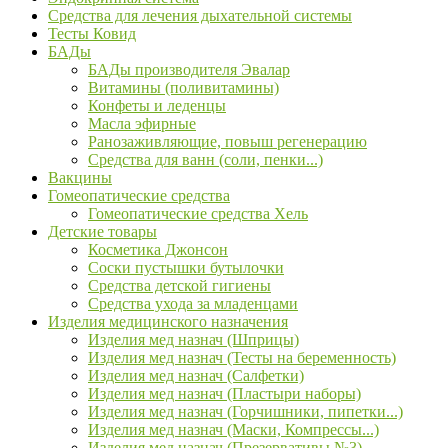
Средства для лечения дыхательной системы
Тесты Ковид
БАДы
БАДы производителя Эвалар
Витамины (поливитамины)
Конфеты и леденцы
Масла эфирные
Ранозаживляющие, повыш регенерацию
Средства для ванн (соли, пенки...)
Вакцины
Гомеопатические средства
Гомеопатические средства Хель
Детские товары
Косметика Джонсон
Соски пустышки бутылочки
Средства детской гигиены
Средства ухода за младенцами
Изделия медицинского назначения
Изделия мед назнач (Шприцы)
Изделия мед назнач (Тесты на беременность)
Изделия мед назнач (Салфетки)
Изделия мед назнач (Пластыри наборы)
Изделия мед назнач (Горчишники, пипетки...)
Изделия мед назнач (Маски, Компрессы...)
Изделия мед назнач (Презервативы №3)