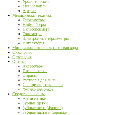
Урологические
Ушные капли
Артрит
Медицинская техника
Глюкометры
Нибулайзеры
Пульсоксиметр
Тонометры
Электронные термометры
Ингаляторы
Минерально-столовая, питьевая вода
Онкология
Ортопедия
Оптика
Аксессуары
Готовые очки
Оправы
Растворы для линз
Солнцезащитные очки
Футляр для очков
Средства гигиены
Антисептики
Зубные щетки
Зубные нити (Флоссы)
Зубные пасты и порошки