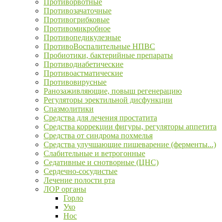
Противорвотные
Противозачаточные
Противогрибковые
Противомикробное
Противопедикулезные
ПротивоВоспалительные НПВС
Пробиотики, бактерийные препараты
Противодиабетические
Противоастматические
Противовирусные
Ранозаживляющие, повыш регенерацию
Регуляторы эректильной дисфункции
Спазмолитики
Средства для лечения простатита
Средства коррекции фигуры, регуляторы аппетита
Средства от синдрома похмелья
Средства улучшающие пищеварение (ферменты...)
Слабительные и ветрогонные
Седативные и снотворные (ЦНС)
Сердечно-сосудистые
Лечение полости рта
ЛОР органы
Горло
Ухо
Нос