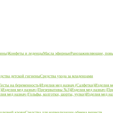
ины)
Конфеты и леденцы
Масла эфирные
Ранозаживляющие, пов
дства детской гигиены
Средства ухода за младенцами
Тесты на беременность)
Изделия мед назнач (Салфетки)
Изделия м
)
Изделия мед назнач (Презервативы №3)
Изделия мед назнач (Пр
лия мед назнач (Гольфы, колготки, шорты, чулки)
Изделия мед на
болезней крови
Средства для нормализации обмена веществ