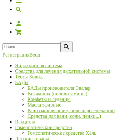
Регистрация
Вход
Эндокринная система
Средства для лечения дыхательной системы
Тесты Ковид
БАДы
БАДы производителя Эвалар
Витамины (поливитамины)
Конфеты и леденцы
Масла эфирные
Ранозаживляющие, повыш регенерацию
Средства для ванн (соли, пенки...)
Вакцины
Гомеопатические средства
Гомеопатические средства Хель
Детские товары