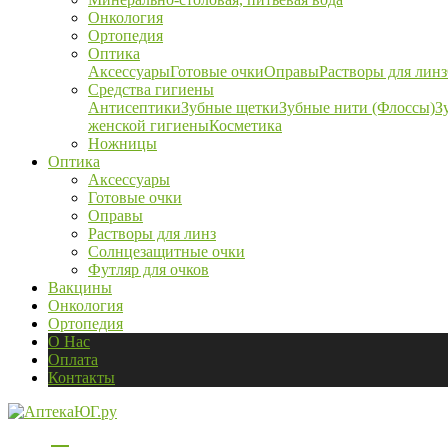
Онкология
Ортопедия
Оптика
Аксессуары
Готовые очки
Оправы
Растворы для линз
Средства гигиены
Антисептики
Зубные щетки
Зубные нити (Флоссы)
З
женской гигиены
Косметика
Ножницы
Оптика
Аксессуары
Готовые очки
Оправы
Растворы для линз
Солнцезащитные очки
Футляр для очков
Вакцины
Онкология
Ортопедия
О Нас
Оплата
Контакты