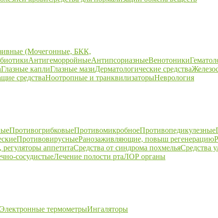
зивные (Мочегонные, БКК,
биотики
Антигеморройные
Антипсориазные
Венотоники
Гематол
а
Глазные капли
Глазные мази
Дерматологические средства
Железо
щие средства
Ноотропные и транквилизаторы
Неврология
ные
Противогрибковые
Противомикробное
Противопедикулезные
еские
Противовирусные
Ранозаживляющие, повыш регенерацию
Р
 регуляторы аппетита
Средства от синдрома похмелья
Средства 
ечно-сосудистые
Лечение полости рта
ЛОР органы
Электронные термометры
Ингаляторы