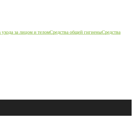
 ухода за лицом и телом
Средства общей гигиены
Средства