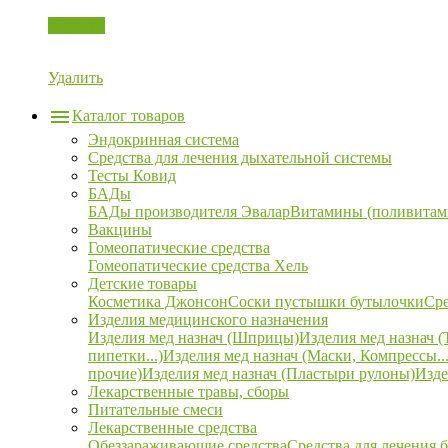
Корзина
Удалить
Каталог товаров
Эндокринная система
Средства для лечения дыхательной системы
Тесты Ковид
БАДы
БАДы производителя Эвалар
Витамины (поливитам
Вакцины
Гомеопатические средства
Гомеопатические средства Хель
Детские товары
Косметика Джонсон
Соски пустышки бутылочки
Сре
Изделия медицинского назначения
Изделия мед назнач (Шприцы)
Изделия мед назнач (
пипетки...)
Изделия мед назнач (Маски, Компрессы...
прочие)
Изделия мед назнач (Пластыри рулоны)
Изде
Лекарственные травы, сборы
Питательные смеси
Лекарственные средства
Обеззараживающие средства
Средства для лечения 