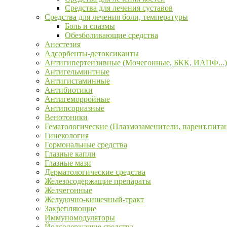
Средства для лечения суставов
Средства для лечения боли, температуры
Боль и спазмы
Обезболивающие средства
Анестезия
Адсорбенты-детоксиканты
Антигипертензивные (Мочегонные, БКК, ИАПФ...)
Антигельминтные
Антигистаминные
Антибиотики
Антигеморройные
Антипсориазные
Венотоники
Гематологические (Плазмозаменители, парент.пита
Гинекология
Гормональные средства
Глазные капли
Глазные мази
Дерматологические средства
Железосодержащие препараты
Желчегонные
Желудочно-кишечный-тракт
Закрепляющие
Иммуномодуляторы
Йодсодержащие средства