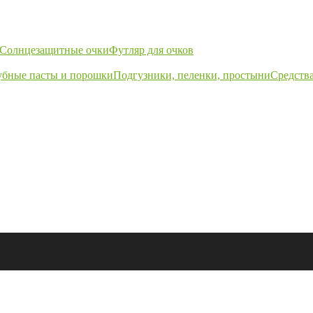
Солнцезащитные очки
Футляр для очков
убные пасты и порошки
Подгузники, пеленки, простыни
Средства