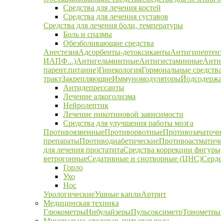
Средства для лечения костей
Средства для лечения суставов
Средства для лечения боли, температуры
Боль и спазмы
Обезболивающие средства
Анестезия
Адсорбенты-детоксиканты
Антигипертен
ИАПФ...)
Антигельминтные
Антигистаминные
Анти
парент.питание)
Гинекология
Гормональные средств
тракт
Закрепляющие
Иммуномодуляторы
Йодсодержа
Антидепрессанты
Лечение алкоголизма
Нейролептик
Лечение никотиновой зависимости
Средства для улучшения работы мозга
Противоязвенные
Противорвотные
Противозачаточ
препараты
Противодиабетические
Противоастматич
для лечения простатита
Средства коррекции фигуры,
ветрогонные
Седативные и снотворные (ЦНС)
Серд
Горло
Ухо
Нос
Урологические
Ушные капли
Артрит
Медицинская техника
Глюкометры
Нибулайзеры
Пульсоксиметр
Тонометры
Минерально-столовая, питьевая вода