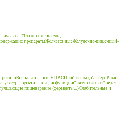
огические (Плазмозаменители,
содержащие препараты
Желчегонные
Желудочно-кишечный-
ПротивоВоспалительные НПВС
Пробиотики, бактерийные
егуляторы эректильной дисфункции
Спазмолитики
Средства
улучшающие пищеварение (ферменты...)
Слабительные и