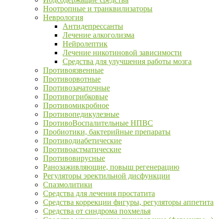
Ноотропные и транквилизаторы
Неврология
Антидепрессанты
Лечение алкоголизма
Нейролептик
Лечение никотиновой зависимости
Средства для улучшения работы мозга
Противоязвенные
Противорвотные
Противозачаточные
Противогрибковые
Противомикробное
Противопедикулезные
ПротивоВоспалительные НПВС
Пробиотики, бактерийные препараты
Противодиабетические
Противоастматические
Противовирусные
Ранозаживляющие, повыш регенерацию
Регуляторы эректильной дисфункции
Спазмолитики
Средства для лечения простатита
Средства коррекции фигуры, регуляторы аппетита
Средства от синдрома похмелья