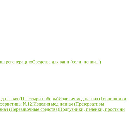
ыш регенерацию
Средства для ванн (соли, пенки...)
ед назнач (Пластыри наборы)
Изделия мед назнач (Горчишники,
езервативы №12)
Изделия мед назнач (Презервативы
знач (Перевязочные средства)
Подгузники, пеленки, простыни