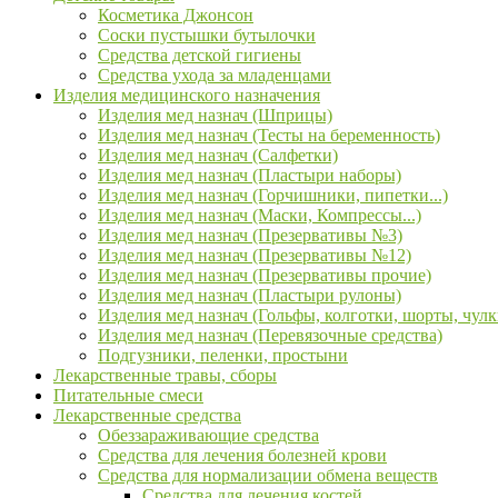
Косметика Джонсон
Соски пустышки бутылочки
Средства детской гигиены
Средства ухода за младенцами
Изделия медицинского назначения
Изделия мед назнач (Шприцы)
Изделия мед назнач (Тесты на беременность)
Изделия мед назнач (Салфетки)
Изделия мед назнач (Пластыри наборы)
Изделия мед назнач (Горчишники, пипетки...)
Изделия мед назнач (Маски, Компрессы...)
Изделия мед назнач (Презервативы №3)
Изделия мед назнач (Презервативы №12)
Изделия мед назнач (Презервативы прочие)
Изделия мед назнач (Пластыри рулоны)
Изделия мед назнач (Гольфы, колготки, шорты, чулк
Изделия мед назнач (Перевязочные средства)
Подгузники, пеленки, простыни
Лекарственные травы, сборы
Питательные смеси
Лекарственные средства
Обеззараживающие средства
Средства для лечения болезней крови
Средства для нормализации обмена веществ
Средства для лечения костей