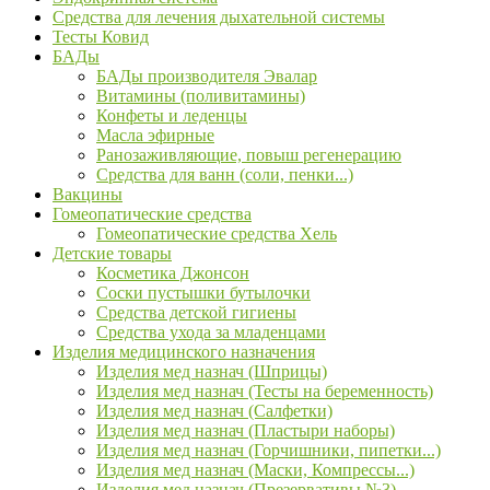
Средства для лечения дыхательной системы
Тесты Ковид
БАДы
БАДы производителя Эвалар
Витамины (поливитамины)
Конфеты и леденцы
Масла эфирные
Ранозаживляющие, повыш регенерацию
Средства для ванн (соли, пенки...)
Вакцины
Гомеопатические средства
Гомеопатические средства Хель
Детские товары
Косметика Джонсон
Соски пустышки бутылочки
Средства детской гигиены
Средства ухода за младенцами
Изделия медицинского назначения
Изделия мед назнач (Шприцы)
Изделия мед назнач (Тесты на беременность)
Изделия мед назнач (Салфетки)
Изделия мед назнач (Пластыри наборы)
Изделия мед назнач (Горчишники, пипетки...)
Изделия мед назнач (Маски, Компрессы...)
Изделия мед назнач (Презервативы №3)