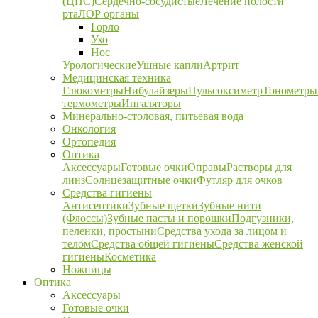
(ЦНС)
Сердечно-сосудистые
Лечение полости
рта
ЛОР органы
Горло
Ухо
Нос
Урологические
Ушные капли
Артрит
Медицинская техника
Глюкометры
Нибулайзеры
Пульсоксиметр
Тонометры
термометры
Ингаляторы
Минерально-столовая, питьевая вода
Онкология
Ортопедия
Оптика
Аксессуары
Готовые очки
Оправы
Растворы для
линз
Солнцезащитные очки
Футляр для очков
Средства гигиены
Антисептики
Зубные щетки
Зубные нити
(Флоссы)
Зубные пасты и порошки
Подгузники,
пеленки, простыни
Средства ухода за лицом и
телом
Средства общей гигиены
Средства женской
гигиены
Косметика
Ножницы
Оптика
Аксессуары
Готовые очки