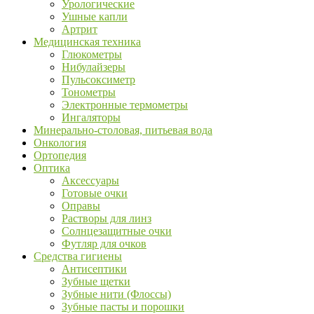
Урологические
Ушные капли
Артрит
Медицинская техника
Глюкометры
Нибулайзеры
Пульсоксиметр
Тонометры
Электронные термометры
Ингаляторы
Минерально-столовая, питьевая вода
Онкология
Ортопедия
Оптика
Аксессуары
Готовые очки
Оправы
Растворы для линз
Солнцезащитные очки
Футляр для очков
Средства гигиены
Антисептики
Зубные щетки
Зубные нити (Флоссы)
Зубные пасты и порошки