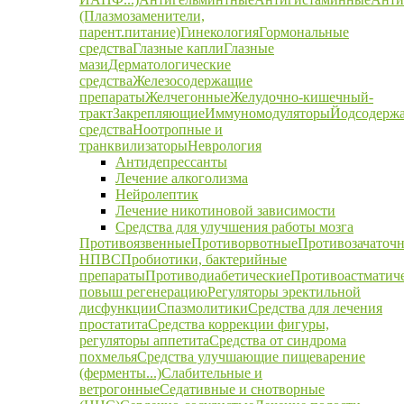
(Плазмозаменители,
парент.питание)
Гинекология
Гормональные
средства
Глазные капли
Глазные
мази
Дерматологические
средства
Железосодержащие
препараты
Желчегонные
Желудочно-кишечный-
тракт
Закрепляющие
Иммуномодуляторы
Йодсодерж
средства
Ноотропные и
транквилизаторы
Неврология
Антидепрессанты
Лечение алкоголизма
Нейролептик
Лечение никотиновой зависимости
Средства для улучшения работы мозга
Противоязвенные
Противорвотные
Противозачаточ
НПВС
Пробиотики, бактерийные
препараты
Противодиабетические
Противоастматич
повыш регенерацию
Регуляторы эректильной
дисфункции
Спазмолитики
Средства для лечения
простатита
Средства коррекции фигуры,
регуляторы аппетита
Средства от синдрома
похмелья
Средства улучшающие пищеварение
(ферменты...)
Слабительные и
ветрогонные
Седативные и снотворные