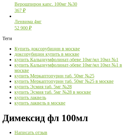
Верошпирон капс. 100мг №30
367
₽
Ленвима 4мг
52 900
₽
Теги
Купить доксорубицин в москве
доксорубицин купить в москве
купить Кальциумфолинат-эбеве 10мг/мл 10мл №1
купить Кальциумфолинат-эбеве 10мг/мл 10мл №1 в
москве
купить Меркаптопурин таб. 50мг №25
купить Меркаптопурин таб. 50мг №25 в москве
купить Эсмия таб. 5мг №28
купить Эсмия таб. 5мг №28 в москве
купить лаквель
купить лаквель в москве
Димексид фл 100мл
Написать отзыв