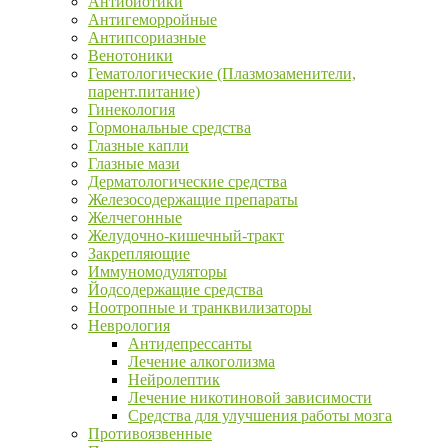
Антибиотики
Антигеморройные
Антипсориазные
Венотоники
Гематологические (Плазмозаменители,
парент.питание)
Гинекология
Гормональные средства
Глазные капли
Глазные мази
Дерматологические средства
Железосодержащие препараты
Желчегонные
Желудочно-кишечный-тракт
Закрепляющие
Иммуномодуляторы
Йодсодержащие средства
Ноотропные и транквилизаторы
Неврология
Антидепрессанты
Лечение алкоголизма
Нейролептик
Лечение никотиновой зависимости
Средства для улучшения работы мозга
Противоязвенные