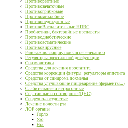
Противорвотные
Противозачаточные
Противогрибковые
Противомикробное
Противопедикулезные
ПротивоВоспалительные НПВС
Пробиотики, бактерийные препараты
Противодиабетические
Противоастматические
Противовирусные
Ранозаживляющие, повыш регенерацию
Регуляторы эректильной дисфункции
Спазмолитики
Средства для лечения простатита
Средства коррекции фигуры, регуляторы аппетита
Средства от синдрома похмелья
Средства улучшающие пищеварение (ферменты...)
Слабительные и ветрогонные
Седативные и снотворные (ЦНС)
Сердечно-сосудистые
Лечение полости рта
ЛОР органы
Горло
Ухо
Нос