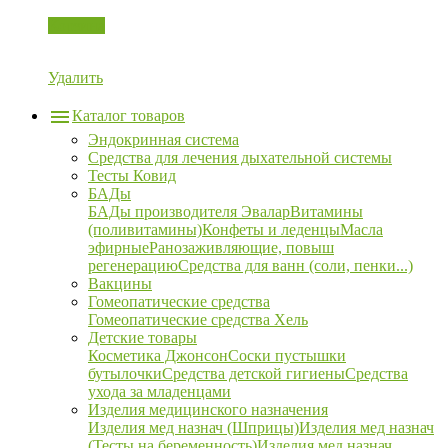
Корзина
Удалить
Каталог товаров
Эндокринная система
Средства для лечения дыхательной системы
Тесты Ковид
БАДы
БАДы производителя Эвалар
Витамины
(поливитамины)
Конфеты и леденцы
Масла
эфирные
Ранозаживляющие, повыш
регенерацию
Средства для ванн (соли, пенки...)
Вакцины
Гомеопатические средства
Гомеопатические средства Хель
Детские товары
Косметика Джонсон
Соски пустышки
бутылочки
Средства детской гигиены
Средства
ухода за младенцами
Изделия медицинского назначения
Изделия мед назнач (Шприцы)
Изделия мед назнач
(Тесты на беременность)
Изделия мед назнач