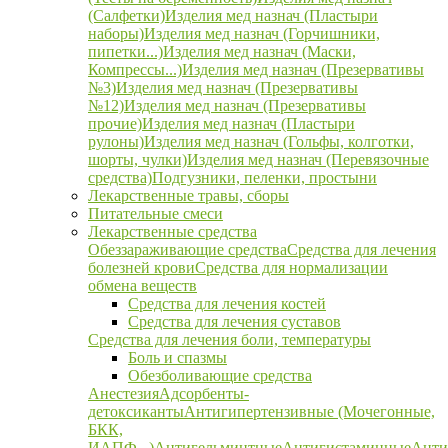
(Салфетки)
Изделия мед назнач (Пластыри
наборы)
Изделия мед назнач (Горчишники,
пипетки...)
Изделия мед назнач (Маски,
Компрессы...)
Изделия мед назнач (Презервативы
№3)
Изделия мед назнач (Презервативы
№12)
Изделия мед назнач (Презервативы
прочие)
Изделия мед назнач (Пластыри
рулоны)
Изделия мед назнач (Гольфы, колготки,
шорты, чулки)
Изделия мед назнач (Перевязочные
средства)
Подгузники, пеленки, простыни
Лекарственные травы, сборы
Питательные смеси
Лекарственные средства
Обеззараживающие средства
Средства для лечения
болезней крови
Средства для нормализации
обмена веществ
Средства для лечения костей
Средства для лечения суставов
Средства для лечения боли, температуры
Боль и спазмы
Обезболивающие средства
Анестезия
Адсорбенты-
детоксиканты
Антигипертензивные (Мочегонные,
БКК,
ИАПФ...)
Антигельминтные
Антигистаминные
Анти