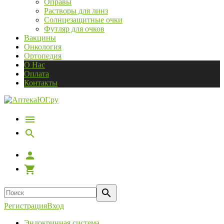
Оправы
Растворы для линз
Солнцезащитные очки
Футляр для очков
Вакцины
Онкология
Ортопедия
О Нас
Оплата
Контакты
Регистрация
Вход
Эндокринная система