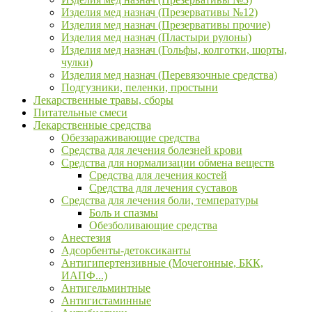
Изделия мед назнач (Презервативы №12)
Изделия мед назнач (Презервативы прочие)
Изделия мед назнач (Пластыри рулоны)
Изделия мед назнач (Гольфы, колготки, шорты,
чулки)
Изделия мед назнач (Перевязочные средства)
Подгузники, пеленки, простыни
Лекарственные травы, сборы
Питательные смеси
Лекарственные средства
Обеззараживающие средства
Средства для лечения болезней крови
Средства для нормализации обмена веществ
Средства для лечения костей
Средства для лечения суставов
Средства для лечения боли, температуры
Боль и спазмы
Обезболивающие средства
Анестезия
Адсорбенты-детоксиканты
Антигипертензивные (Мочегонные, БКК,
ИАПФ...)
Антигельминтные
Антигистаминные