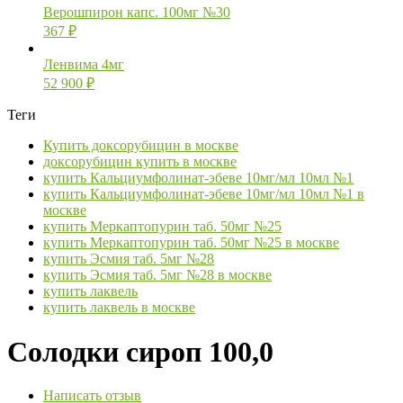
Верошпирон капс. 100мг №30
367
₽
Ленвима 4мг
52 900
₽
Теги
Купить доксорубицин в москве
доксорубицин купить в москве
купить Кальциумфолинат-эбеве 10мг/мл 10мл №1
купить Кальциумфолинат-эбеве 10мг/мл 10мл №1 в
москве
купить Меркаптопурин таб. 50мг №25
купить Меркаптопурин таб. 50мг №25 в москве
купить Эсмия таб. 5мг №28
купить Эсмия таб. 5мг №28 в москве
купить лаквель
купить лаквель в москве
Солодки сироп 100,0
Написать отзыв