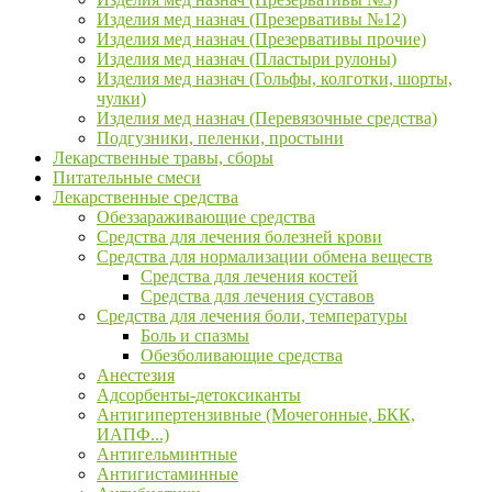
Изделия мед назнач (Презервативы №12)
Изделия мед назнач (Презервативы прочие)
Изделия мед назнач (Пластыри рулоны)
Изделия мед назнач (Гольфы, колготки, шорты,
чулки)
Изделия мед назнач (Перевязочные средства)
Подгузники, пеленки, простыни
Лекарственные травы, сборы
Питательные смеси
Лекарственные средства
Обеззараживающие средства
Средства для лечения болезней крови
Средства для нормализации обмена веществ
Средства для лечения костей
Средства для лечения суставов
Средства для лечения боли, температуры
Боль и спазмы
Обезболивающие средства
Анестезия
Адсорбенты-детоксиканты
Антигипертензивные (Мочегонные, БКК,
ИАПФ...)
Антигельминтные
Антигистаминные