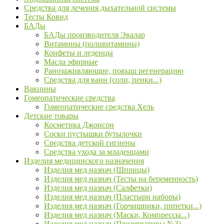
Средства для лечения дыхательной системы
Тесты Ковид
БАДы
БАДы производителя Эвалар
Витамины (поливитамины)
Конфеты и леденцы
Масла эфирные
Ранозаживляющие, повыш регенерацию
Средства для ванн (соли, пенки...)
Вакцины
Гомеопатические средства
Гомеопатические средства Хель
Детские товары
Косметика Джонсон
Соски пустышки бутылочки
Средства детской гигиены
Средства ухода за младенцами
Изделия медицинского назначения
Изделия мед назнач (Шприцы)
Изделия мед назнач (Тесты на беременность)
Изделия мед назнач (Салфетки)
Изделия мед назнач (Пластыри наборы)
Изделия мед назнач (Горчишники, пипетки...)
Изделия мед назнач (Маски, Компрессы...)
Изделия мед назнач (Презервативы №3)