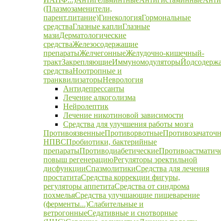
(Плазмозаменители,
парент.питание)
Гинекология
Гормональные
средства
Глазные капли
Глазные
мази
Дерматологические
средства
Железосодержащие
препараты
Желчегонные
Желудочно-кишечный-
тракт
Закрепляющие
Иммуномодуляторы
Йодсодерж
средства
Ноотропные и
транквилизаторы
Неврология
Антидепрессанты
Лечение алкоголизма
Нейролептик
Лечение никотиновой зависимости
Средства для улучшения работы мозга
Противоязвенные
Противорвотные
Противозачаточ
НПВС
Пробиотики, бактерийные
препараты
Противодиабетические
Противоастматич
повыш регенерацию
Регуляторы эректильной
дисфункции
Спазмолитики
Средства для лечения
простатита
Средства коррекции фигуры,
регуляторы аппетита
Средства от синдрома
похмелья
Средства улучшающие пищеварение
(ферменты...)
Слабительные и
ветрогонные
Седативные и снотворные