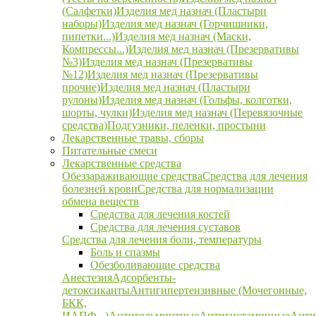
(Салфетки)
Изделия мед назнач (Пластыри
наборы)
Изделия мед назнач (Горчишники,
пипетки...)
Изделия мед назнач (Маски,
Компрессы...)
Изделия мед назнач (Презервативы
№3)
Изделия мед назнач (Презервативы
№12)
Изделия мед назнач (Презервативы
прочие)
Изделия мед назнач (Пластыри
рулоны)
Изделия мед назнач (Гольфы, колготки,
шорты, чулки)
Изделия мед назнач (Перевязочные
средства)
Подгузники, пеленки, простыни
Лекарственные травы, сборы
Питательные смеси
Лекарственные средства
Обеззараживающие средства
Средства для лечения
болезней крови
Средства для нормализации
обмена веществ
Средства для лечения костей
Средства для лечения суставов
Средства для лечения боли, температуры
Боль и спазмы
Обезболивающие средства
Анестезия
Адсорбенты-
детоксиканты
Антигипертензивные (Мочегонные,
БКК,
ИАПФ...)
Антигельминтные
Антигистаминные
Анти