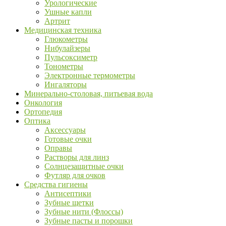
Урологические
Ушные капли
Артрит
Медицинская техника
Глюкометры
Нибулайзеры
Пульсоксиметр
Тонометры
Электронные термометры
Ингаляторы
Минерально-столовая, питьевая вода
Онкология
Ортопедия
Оптика
Аксессуары
Готовые очки
Оправы
Растворы для линз
Солнцезащитные очки
Футляр для очков
Средства гигиены
Антисептики
Зубные щетки
Зубные нити (Флоссы)
Зубные пасты и порошки