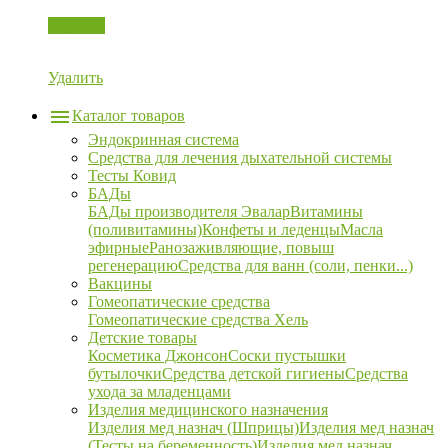
Корзина
Удалить
Каталог товаров
Эндокринная система
Средства для лечения дыхательной системы
Тесты Ковид
БАДы
БАДы производителя Эвалар
Витамины
(поливитамины)
Конфеты и леденцы
Масла
эфирные
Ранозаживляющие, повыш
регенерацию
Средства для ванн (соли, пенки...)
Вакцины
Гомеопатические средства
Гомеопатические средства Хель
Детские товары
Косметика Джонсон
Соски пустышки
бутылочки
Средства детской гигиены
Средства
ухода за младенцами
Изделия медицинского назначения
Изделия мед назнач (Шприцы)
Изделия мед назнач
(Тесты на беременность)
Изделия мед назнач