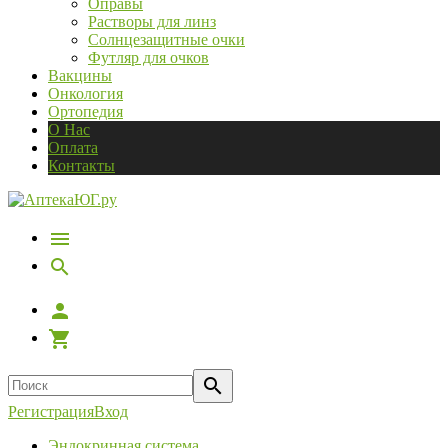
Оправы
Растворы для линз
Солнцезащитные очки
Футляр для очков
Вакцины
Онкология
Ортопедия
О Нас
Оплата
Контакты
Регистрация
Вход
Эндокринная система