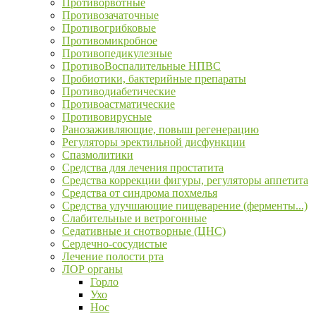
Противорвотные
Противозачаточные
Противогрибковые
Противомикробное
Противопедикулезные
ПротивоВоспалительные НПВС
Пробиотики, бактерийные препараты
Противодиабетические
Противоастматические
Противовирусные
Ранозаживляющие, повыш регенерацию
Регуляторы эректильной дисфункции
Спазмолитики
Средства для лечения простатита
Средства коррекции фигуры, регуляторы аппетита
Средства от синдрома похмелья
Средства улучшающие пищеварение (ферменты...)
Слабительные и ветрогонные
Седативные и снотворные (ЦНС)
Сердечно-сосудистые
Лечение полости рта
ЛОР органы
Горло
Ухо
Нос