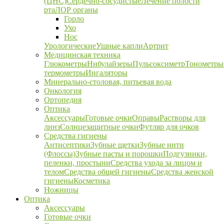
(ЦНС)
Сердечно-сосудистые
Лечение полости
рта
ЛОР органы
Горло
Ухо
Нос
Урологические
Ушные капли
Артрит
Медицинская техника
Глюкометры
Нибулайзеры
Пульсоксиметр
Тонометры
термометры
Ингаляторы
Минерально-столовая, питьевая вода
Онкология
Ортопедия
Оптика
Аксессуары
Готовые очки
Оправы
Растворы для
линз
Солнцезащитные очки
Футляр для очков
Средства гигиены
Антисептики
Зубные щетки
Зубные нити
(Флоссы)
Зубные пасты и порошки
Подгузники,
пеленки, простыни
Средства ухода за лицом и
телом
Средства общей гигиены
Средства женской
гигиены
Косметика
Ножницы
Оптика
Аксессуары
Готовые очки