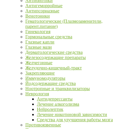
Антибиотики
Антигеморройные
Антипсориазные
Венотоники
Гематологические (Плазмозаменители,
парент.питание)
Гинекология
Гормональные средства
Глазные капли
Глазные мази
Дерматологические средства
Железосодержащие препараты
Желчегонные
Желудочно-кишечный-тракт
Закрепляющие
Иммуномодуляторы
Йодсодержащие средства
Ноотропные и транквилизаторы
Неврология
Антидепрессанты
Лечение алкоголизма
Нейролептик
Лечение никотиновой зависимости
Средства для улучшения работы мозга
Противоязвенные