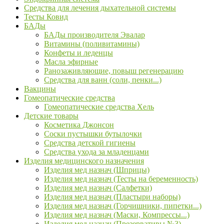
Средства для лечения дыхательной системы
Тесты Ковид
БАДы
БАДы производителя Эвалар
Витамины (поливитамины)
Конфеты и леденцы
Масла эфирные
Ранозаживляющие, повыш регенерацию
Средства для ванн (соли, пенки...)
Вакцины
Гомеопатические средства
Гомеопатические средства Хель
Детские товары
Косметика Джонсон
Соски пустышки бутылочки
Средства детской гигиены
Средства ухода за младенцами
Изделия медицинского назначения
Изделия мед назнач (Шприцы)
Изделия мед назнач (Тесты на беременность)
Изделия мед назнач (Салфетки)
Изделия мед назнач (Пластыри наборы)
Изделия мед назнач (Горчишники, пипетки...)
Изделия мед назнач (Маски, Компрессы...)
Изделия мед назнач (Презервативы №3)