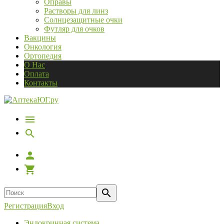
Оправы
Растворы для линз
Солнцезащитные очки
Футляр для очков
Вакцины
Онкология
Ортопедия
О Нас
Оплата
Контакты
Регистрация
Вход
Эндокринная система