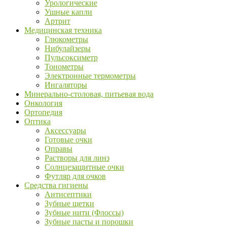
Урологические
Ушные капли
Артрит
Медицинская техника
Глюкометры
Нибулайзеры
Пульсоксиметр
Тонометры
Электронные термометры
Ингаляторы
Минерально-столовая, питьевая вода
Онкология
Ортопедия
Оптика
Аксессуары
Готовые очки
Оправы
Растворы для линз
Солнцезащитные очки
Футляр для очков
Средства гигиены
Антисептики
Зубные щетки
Зубные нити (Флоссы)
Зубные пасты и порошки