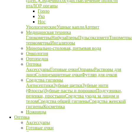
(ЦНС)
Сердечно-сосудистые
Лечение полости
рта
ЛОР органы
Горло
Ухо
Нос
Урологические
Ушные капли
Артрит
Медицинская техника
Глюкометры
Нибулайзеры
Пульсоксиметр
Тонометры
термометры
Ингаляторы
Минерально-столовая, питьевая вода
Онкология
Ортопедия
Оптика
Аксессуары
Готовые очки
Оправы
Растворы для
линз
Солнцезащитные очки
Футляр для очков
Средства гигиены
Антисептики
Зубные щетки
Зубные нити
(Флоссы)
Зубные пасты и порошки
Подгузники,
пеленки, простыни
Средства ухода за лицом и
телом
Средства общей гигиены
Средства женской
гигиены
Косметика
Ножницы
Оптика
Аксессуары
Готовые очки