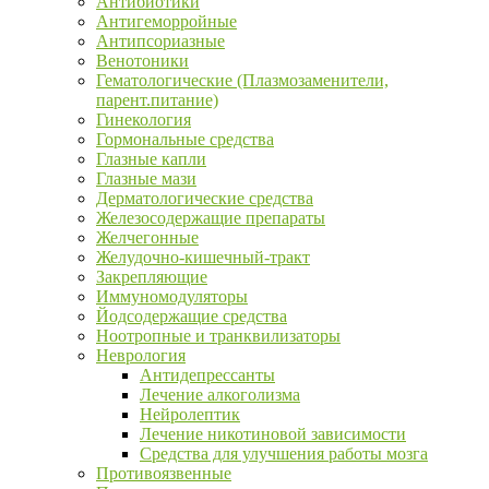
Антибиотики
Антигеморройные
Антипсориазные
Венотоники
Гематологические (Плазмозаменители,
парент.питание)
Гинекология
Гормональные средства
Глазные капли
Глазные мази
Дерматологические средства
Железосодержащие препараты
Желчегонные
Желудочно-кишечный-тракт
Закрепляющие
Иммуномодуляторы
Йодсодержащие средства
Ноотропные и транквилизаторы
Неврология
Антидепрессанты
Лечение алкоголизма
Нейролептик
Лечение никотиновой зависимости
Средства для улучшения работы мозга
Противоязвенные