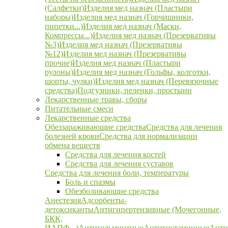
(Салфетки)
Изделия мед назнач (Пластыри
наборы)
Изделия мед назнач (Горчишники,
пипетки...)
Изделия мед назнач (Маски,
Компрессы...)
Изделия мед назнач (Презервативы
№3)
Изделия мед назнач (Презервативы
№12)
Изделия мед назнач (Презервативы
прочие)
Изделия мед назнач (Пластыри
рулоны)
Изделия мед назнач (Гольфы, колготки,
шорты, чулки)
Изделия мед назнач (Перевязочные
средства)
Подгузники, пеленки, простыни
Лекарственные травы, сборы
Питательные смеси
Лекарственные средства
Обеззараживающие средства
Средства для лечения
болезней крови
Средства для нормализации
обмена веществ
Средства для лечения костей
Средства для лечения суставов
Средства для лечения боли, температуры
Боль и спазмы
Обезболивающие средства
Анестезия
Адсорбенты-
детоксиканты
Антигипертензивные (Мочегонные,
БКК,
ИАПФ...)
Антигельминтные
Антигистаминные
Анти