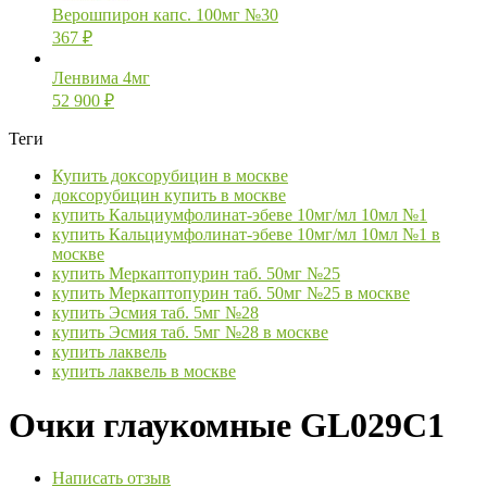
Верошпирон капс. 100мг №30
367
₽
Ленвима 4мг
52 900
₽
Теги
Купить доксорубицин в москве
доксорубицин купить в москве
купить Кальциумфолинат-эбеве 10мг/мл 10мл №1
купить Кальциумфолинат-эбеве 10мг/мл 10мл №1 в
москве
купить Меркаптопурин таб. 50мг №25
купить Меркаптопурин таб. 50мг №25 в москве
купить Эсмия таб. 5мг №28
купить Эсмия таб. 5мг №28 в москве
купить лаквель
купить лаквель в москве
Очки глаукомные GL029C1
Написать отзыв