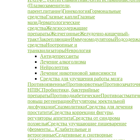
(Плазмозаменители,
парент.питание)
Гинекология
Гормональные
средства
Глазные капли
Глазные
мази
Дерматологические
средства
Железосодержащие
препараты
Желчегонные
Желудочно-кишечный-
тракт
Закрепляющие
Иммуномодуляторы
Йодсодерж
средства
Ноотропные и
транквилизаторы
Неврология
Антидепрессанты
Лечение алкоголизма
Нейролептик
Лечение никотиновой зависимости
Средства для улучшения работы мозга
Противоязвенные
Противорвотные
Противозачаточ
НПВС
Пробиотики, бактерийные
препараты
Противодиабетические
Противоастматич
повыш регенерацию
Регуляторы эректильной
дисфункции
Спазмолитики
Средства для лечения
простатита
Средства коррекции фигуры,
регуляторы аппетита
Средства от синдрома
похмелья
Средства улучшающие пищеварение
(ферменты...)
Слабительные и
ветрогонные
Седативные и снотворные