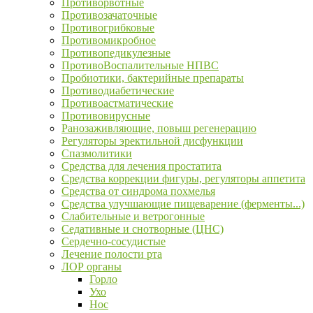
Противорвотные
Противозачаточные
Противогрибковые
Противомикробное
Противопедикулезные
ПротивоВоспалительные НПВС
Пробиотики, бактерийные препараты
Противодиабетические
Противоастматические
Противовирусные
Ранозаживляющие, повыш регенерацию
Регуляторы эректильной дисфункции
Спазмолитики
Средства для лечения простатита
Средства коррекции фигуры, регуляторы аппетита
Средства от синдрома похмелья
Средства улучшающие пищеварение (ферменты...)
Слабительные и ветрогонные
Седативные и снотворные (ЦНС)
Сердечно-сосудистые
Лечение полости рта
ЛОР органы
Горло
Ухо
Нос