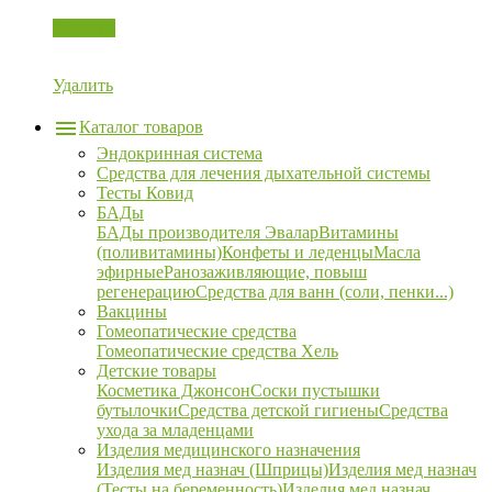
Корзина
Удалить
Каталог товаров
Эндокринная система
Средства для лечения дыхательной системы
Тесты Ковид
БАДы
БАДы производителя Эвалар
Витамины
(поливитамины)
Конфеты и леденцы
Масла
эфирные
Ранозаживляющие, повыш
регенерацию
Средства для ванн (соли, пенки...)
Вакцины
Гомеопатические средства
Гомеопатические средства Хель
Детские товары
Косметика Джонсон
Соски пустышки
бутылочки
Средства детской гигиены
Средства
ухода за младенцами
Изделия медицинского назначения
Изделия мед назнач (Шприцы)
Изделия мед назнач
(Тесты на беременность)
Изделия мед назнач