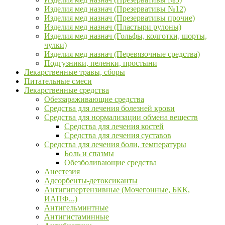
Изделия мед назнач (Презервативы №12)
Изделия мед назнач (Презервативы прочие)
Изделия мед назнач (Пластыри рулоны)
Изделия мед назнач (Гольфы, колготки, шорты,
чулки)
Изделия мед назнач (Перевязочные средства)
Подгузники, пеленки, простыни
Лекарственные травы, сборы
Питательные смеси
Лекарственные средства
Обеззараживающие средства
Средства для лечения болезней крови
Средства для нормализации обмена веществ
Средства для лечения костей
Средства для лечения суставов
Средства для лечения боли, температуры
Боль и спазмы
Обезболивающие средства
Анестезия
Адсорбенты-детоксиканты
Антигипертензивные (Мочегонные, БКК,
ИАПФ...)
Антигельминтные
Антигистаминные