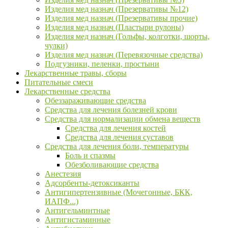
Изделия мед назнач (Презервативы №12)
Изделия мед назнач (Презервативы прочие)
Изделия мед назнач (Пластыри рулоны)
Изделия мед назнач (Гольфы, колготки, шорты,
чулки)
Изделия мед назнач (Перевязочные средства)
Подгузники, пеленки, простыни
Лекарственные травы, сборы
Питательные смеси
Лекарственные средства
Обеззараживающие средства
Средства для лечения болезней крови
Средства для нормализации обмена веществ
Средства для лечения костей
Средства для лечения суставов
Средства для лечения боли, температуры
Боль и спазмы
Обезболивающие средства
Анестезия
Адсорбенты-детоксиканты
Антигипертензивные (Мочегонные, БКК,
ИАПФ...)
Антигельминтные
Антигистаминные