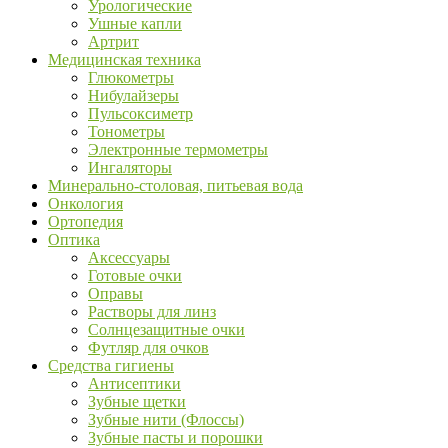
Урологические
Ушные капли
Артрит
Медицинская техника
Глюкометры
Нибулайзеры
Пульсоксиметр
Тонометры
Электронные термометры
Ингаляторы
Минерально-столовая, питьевая вода
Онкология
Ортопедия
Оптика
Аксессуары
Готовые очки
Оправы
Растворы для линз
Солнцезащитные очки
Футляр для очков
Средства гигиены
Антисептики
Зубные щетки
Зубные нити (Флоссы)
Зубные пасты и порошки