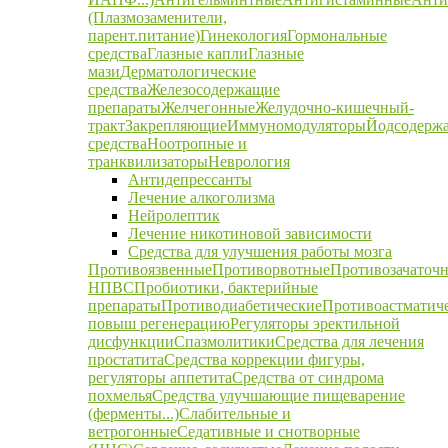
(Плазмозаменители,
парент.питание)
Гинекология
Гормональные
средства
Глазные капли
Глазные
мази
Дерматологические
средства
Железосодержащие
препараты
Желчегонные
Желудочно-кишечный-
тракт
Закрепляющие
Иммуномодуляторы
Йодсодерж
средства
Ноотропные и
транквилизаторы
Неврология
Антидепрессанты
Лечение алкоголизма
Нейролептик
Лечение никотиновой зависимости
Средства для улучшения работы мозга
Противоязвенные
Противорвотные
Противозачаточ
НПВС
Пробиотики, бактерийные
препараты
Противодиабетические
Противоастматич
повыш регенерацию
Регуляторы эректильной
дисфункции
Спазмолитики
Средства для лечения
простатита
Средства коррекции фигуры,
регуляторы аппетита
Средства от синдрома
похмелья
Средства улучшающие пищеварение
(ферменты...)
Слабительные и
ветрогонные
Седативные и снотворные