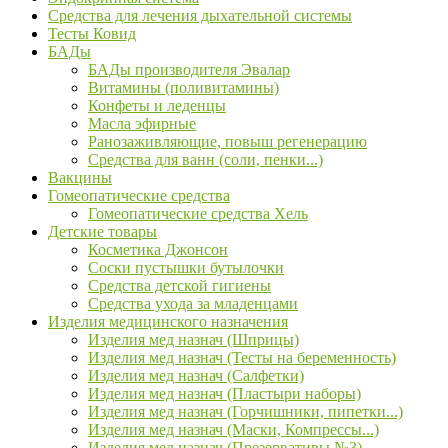
Средства для лечения дыхательной системы
Тесты Ковид
БАДы
БАДы производителя Эвалар
Витамины (поливитамины)
Конфеты и леденцы
Масла эфирные
Ранозаживляющие, повыш регенерацию
Средства для ванн (соли, пенки...)
Вакцины
Гомеопатические средства
Гомеопатические средства Хель
Детские товары
Косметика Джонсон
Соски пустышки бутылочки
Средства детской гигиены
Средства ухода за младенцами
Изделия медицинского назначения
Изделия мед назнач (Шприцы)
Изделия мед назнач (Тесты на беременность)
Изделия мед назнач (Салфетки)
Изделия мед назнач (Пластыри наборы)
Изделия мед назнач (Горчишники, пипетки...)
Изделия мед назнач (Маски, Компрессы...)
Изделия мед назнач (Презервативы №3)