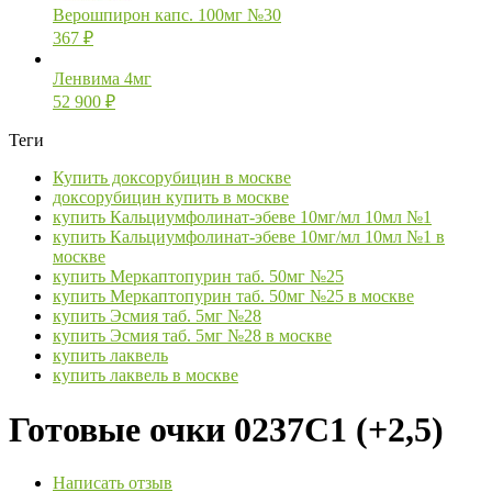
Верошпирон капс. 100мг №30
367
₽
Ленвима 4мг
52 900
₽
Теги
Купить доксорубицин в москве
доксорубицин купить в москве
купить Кальциумфолинат-эбеве 10мг/мл 10мл №1
купить Кальциумфолинат-эбеве 10мг/мл 10мл №1 в
москве
купить Меркаптопурин таб. 50мг №25
купить Меркаптопурин таб. 50мг №25 в москве
купить Эсмия таб. 5мг №28
купить Эсмия таб. 5мг №28 в москве
купить лаквель
купить лаквель в москве
Готовые очки 0237C1 (+2,5)
Написать отзыв