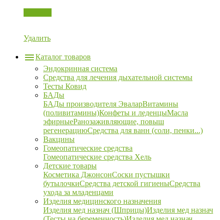
Корзина
Удалить
Каталог товаров
Эндокринная система
Средства для лечения дыхательной системы
Тесты Ковид
БАДы
БАДы производителя Эвалар
Витамины
(поливитамины)
Конфеты и леденцы
Масла
эфирные
Ранозаживляющие, повыш
регенерацию
Средства для ванн (соли, пенки...)
Вакцины
Гомеопатические средства
Гомеопатические средства Хель
Детские товары
Косметика Джонсон
Соски пустышки
бутылочки
Средства детской гигиены
Средства
ухода за младенцами
Изделия медицинского назначения
Изделия мед назнач (Шприцы)
Изделия мед назнач
(Тесты на беременность)
Изделия мед назнач