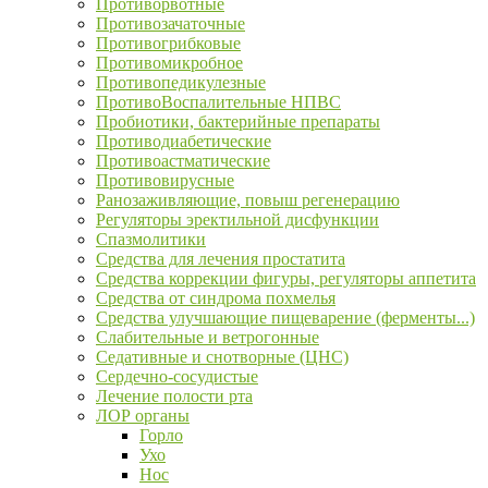
Противорвотные
Противозачаточные
Противогрибковые
Противомикробное
Противопедикулезные
ПротивоВоспалительные НПВС
Пробиотики, бактерийные препараты
Противодиабетические
Противоастматические
Противовирусные
Ранозаживляющие, повыш регенерацию
Регуляторы эректильной дисфункции
Спазмолитики
Средства для лечения простатита
Средства коррекции фигуры, регуляторы аппетита
Средства от синдрома похмелья
Средства улучшающие пищеварение (ферменты...)
Слабительные и ветрогонные
Седативные и снотворные (ЦНС)
Сердечно-сосудистые
Лечение полости рта
ЛОР органы
Горло
Ухо
Нос