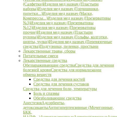
(Салфетки)
Изделия мед назнач (Пластыри
наборы)
Изделия мед назнач (Горчишники,
пипетки...)
Изделия мед назнач (Маски,
Компрессы...)
Изделия мед назнач (Презервативы
№3)
Изделия мед назнач (Презервативы
№12)
Изделия мед назнач (Презервативы
прочие)
Изделия мед назнач (Пластыри
рулоны)
Изделия мед назнач (Гольфы, колготки,
шорты, чулки)
Изделия мед назнач (Перевязочные
средства)
Подгузники, пеленки, простыни
Лекарственные травы, сборы
Питательные смеси
Лекарственные средства
Обеззараживающие средства
Средства для лечения
болезней крови
Средства для нормализации
обмена веществ
Средства для лечения костей
Средства для лечения суставов
Средства для лечения боли, температуры
Боль и спазмы
Обезболивающие средства
Анестезия
Адсорбенты-
детоксиканты
Антигипертензивные (Мочегонные,
БКК,
ИАПФ...)
Антигельминтные
Антигистаминные
Анти