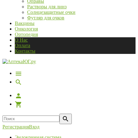
Оправы
Растворы для линз
Солнцезащитные очки
Футляр для очков
Вакцины
Онкология
Ортопедия
О Нас
Оплата
Контакты
Регистрация
Вход
Эндокринная система