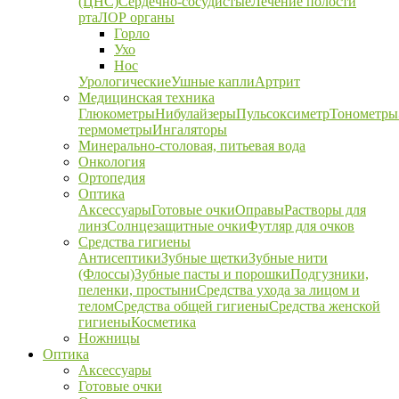
(ЦНС)
Сердечно-сосудистые
Лечение полости
рта
ЛОР органы
Горло
Ухо
Нос
Урологические
Ушные капли
Артрит
Медицинская техника
Глюкометры
Нибулайзеры
Пульсоксиметр
Тонометры
термометры
Ингаляторы
Минерально-столовая, питьевая вода
Онкология
Ортопедия
Оптика
Аксессуары
Готовые очки
Оправы
Растворы для
линз
Солнцезащитные очки
Футляр для очков
Средства гигиены
Антисептики
Зубные щетки
Зубные нити
(Флоссы)
Зубные пасты и порошки
Подгузники,
пеленки, простыни
Средства ухода за лицом и
телом
Средства общей гигиены
Средства женской
гигиены
Косметика
Ножницы
Оптика
Аксессуары
Готовые очки