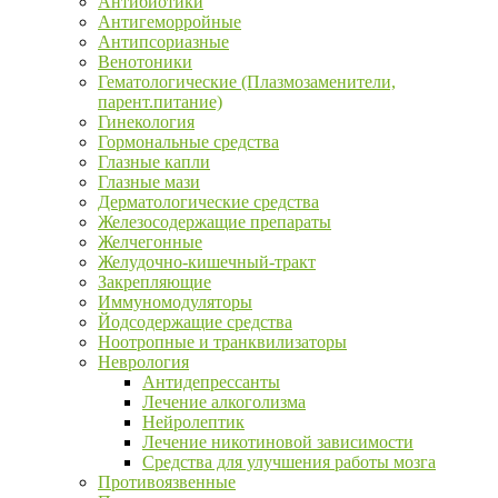
Антибиотики
Антигеморройные
Антипсориазные
Венотоники
Гематологические (Плазмозаменители,
парент.питание)
Гинекология
Гормональные средства
Глазные капли
Глазные мази
Дерматологические средства
Железосодержащие препараты
Желчегонные
Желудочно-кишечный-тракт
Закрепляющие
Иммуномодуляторы
Йодсодержащие средства
Ноотропные и транквилизаторы
Неврология
Антидепрессанты
Лечение алкоголизма
Нейролептик
Лечение никотиновой зависимости
Средства для улучшения работы мозга
Противоязвенные