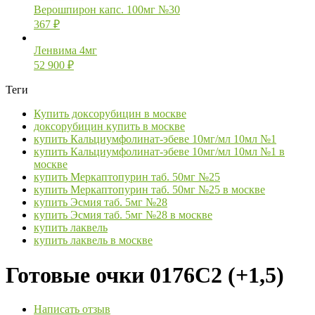
Верошпирон капс. 100мг №30
367
₽
Ленвима 4мг
52 900
₽
Теги
Купить доксорубицин в москве
доксорубицин купить в москве
купить Кальциумфолинат-эбеве 10мг/мл 10мл №1
купить Кальциумфолинат-эбеве 10мг/мл 10мл №1 в
москве
купить Меркаптопурин таб. 50мг №25
купить Меркаптопурин таб. 50мг №25 в москве
купить Эсмия таб. 5мг №28
купить Эсмия таб. 5мг №28 в москве
купить лаквель
купить лаквель в москве
Готовые очки 0176C2 (+1,5)
Написать отзыв