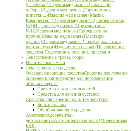
(Салфетки)
Изделия мед назнач (Пластыри
наборы)
Изделия мед назнач (Горчишники,
пипетки...)
Изделия мед назнач (Маски,
Компрессы...)
Изделия мед назнач (Презервативы
№3)
Изделия мед назнач (Презервативы
№12)
Изделия мед назнач (Презервативы
прочие)
Изделия мед назнач (Пластыри
рулоны)
Изделия мед назнач (Гольфы, колготки,
шорты, чулки)
Изделия мед назнач (Перевязочные
средства)
Подгузники, пеленки, простыни
Лекарственные травы, сборы
Питательные смеси
Лекарственные средства
Обеззараживающие средства
Средства для лечения
болезней крови
Средства для нормализации
обмена веществ
Средства для лечения костей
Средства для лечения суставов
Средства для лечения боли, температуры
Боль и спазмы
Обезболивающие средства
Анестезия
Адсорбенты-
детоксиканты
Антигипертензивные (Мочегонные,
БКК,
ИАПФ...)
Антигельминтные
Антигистаминные
Анти