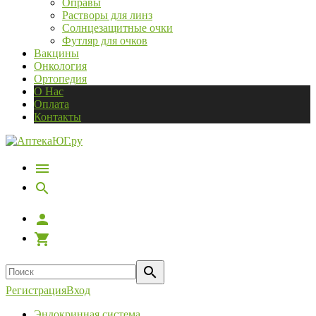
Оправы
Растворы для линз
Солнцезащитные очки
Футляр для очков
Вакцины
Онкология
Ортопедия
О Нас
Оплата
Контакты
Регистрация
Вход
Эндокринная система