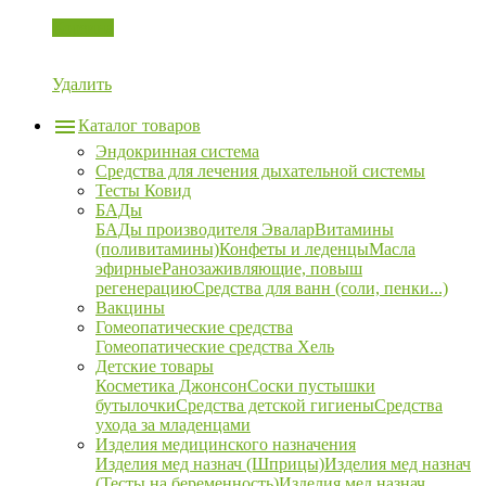
Корзина
Удалить
Каталог товаров
Эндокринная система
Средства для лечения дыхательной системы
Тесты Ковид
БАДы
БАДы производителя Эвалар
Витамины
(поливитамины)
Конфеты и леденцы
Масла
эфирные
Ранозаживляющие, повыш
регенерацию
Средства для ванн (соли, пенки...)
Вакцины
Гомеопатические средства
Гомеопатические средства Хель
Детские товары
Косметика Джонсон
Соски пустышки
бутылочки
Средства детской гигиены
Средства
ухода за младенцами
Изделия медицинского назначения
Изделия мед назнач (Шприцы)
Изделия мед назнач
(Тесты на беременность)
Изделия мед назнач