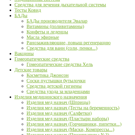
Средства для лечения дыхательной системы
Тесты Ковид
БАДы
БАДы производителя Эвалар
Витамины (поливитамины)
Конфеты и леденцы
Масла эфирные
Ранозаживляющие, повыш регенерацию
Средства для ванн (соли, пенки...)
Вакцины
Гомеопатические средства
Гомеопатические средства Хель
Детские товары
Косметика Джонсон
Соски пустышки бутылочки
Средства детской гигиены
Средства ухода за младенцами
Изделия медицинского назначения
Изделия мед назнач (Шприцы)
Изделия мед назнач (Тесты на беременность)
Изделия мед назнач (Салфетки)
Изделия мед назнач (Пластыри наборы)
Изделия мед назнач (Горчишники, пипетки...)
Изделия мед назнач (Маски, Компрессы...)
Изделия мед назнач (Презервативы №3)