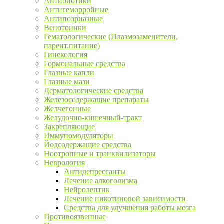
Антибиотики
Антигеморройные
Антипсориазные
Венотоники
Гематологические (Плазмозаменители,
парент.питание)
Гинекология
Гормональные средства
Глазные капли
Глазные мази
Дерматологические средства
Железосодержащие препараты
Желчегонные
Желудочно-кишечный-тракт
Закрепляющие
Иммуномодуляторы
Йодсодержащие средства
Ноотропные и транквилизаторы
Неврология
Антидепрессанты
Лечение алкоголизма
Нейролептик
Лечение никотиновой зависимости
Средства для улучшения работы мозга
Противоязвенные