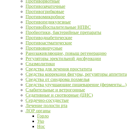
Противорвотные
Противозачаточные
Противогрибковые
Противомикробное
Противопедикулезные
ПротивоВоспалительные НПВС
Пробиотики, бактерийные препараты
Противодиабетические
Противоастматические
Противовирусные
Ранозаживляющие, повыш регенерацию
Регуляторы эректильной дисфункции
Спазмолитики
Средства для лечения простатита
Средства коррекции фигуры, регуляторы аппетита
Средства от синдрома похмелья
Средства улучшающие пищеварение (ферменты...)
Слабительные и ветрогонные
Седативные и снотворные (ЦНС)
Сердечно-сосудистые
Лечение полости рта
ЛОР органы
Горло
Ухо
Нос