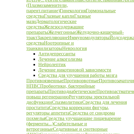
(Плазмозаменители,
парент.питание)
Гинекология
Гормональные
средства
Глазные капли
Глазные
мази
Дерматологические
средства
Железосодержащие
препараты
Желчегонные
Желудочно-кишечный-
тракт
Закрепляющие
Иммуномодуляторы
Йодсодерж
средства
Ноотропные и
транквилизаторы
Неврология
Антидепрессанты
Лечение алкоголизма
Нейролептик
Лечение никотиновой зависимости
Средства для улучшения работы мозга
Противоязвенные
Противорвотные
Противозачаточ
НПВС
Пробиотики, бактерийные
препараты
Противодиабетические
Противоастматич
повыш регенерацию
Регуляторы эректильной
дисфункции
Спазмолитики
Средства для лечения
простатита
Средства коррекции фигуры,
регуляторы аппетита
Средства от синдрома
похмелья
Средства улучшающие пищеварение
(ферменты...)
Слабительные и
ветрогонные
Седативные и снотворные