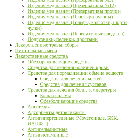
Изделия мед назнач (Презервативы №12)
Изделия мед назнач (Презервативы прочие)
Изделия мед назнач (Пластыри рулоны)
Изделия мед назнач (Гольфы, колготки, шорты,
чулки)
Изделия мед назнач (Перевязочные средства)
Подгузники, пеленки, простыни
Лекарственные травы, сборы
Питательные смеси
Лекарственные средства
Обеззараживающие средства
Средства для лечения болезней крови
Средства для нормализации обмена веществ
Средства для лечения костей
Средства для лечения суставов
Средства для лечения боли, температуры
Боль и спазмы
Обезболивающие средства
Анестезия
Адсорбенты-детоксиканты
Антигипертензивные (Мочегонные, БКК,
ИАПФ...)
Антигельминтные
Антигистаминные