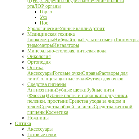
(ЦНС)
Сердечно-сосудистые
Лечение полости
рта
ЛОР органы
Горло
Ухо
Нос
Урологические
Ушные капли
Артрит
Медицинская техника
Глюкометры
Нибулайзеры
Пульсоксиметр
Тонометры
термометры
Ингаляторы
Минерально-столовая, питьевая вода
Онкология
Ортопедия
Оптика
Аксессуары
Готовые очки
Оправы
Растворы для
линз
Солнцезащитные очки
Футляр для очков
Средства гигиены
Антисептики
Зубные щетки
Зубные нити
(Флоссы)
Зубные пасты и порошки
Подгузники,
пеленки, простыни
Средства ухода за лицом и
телом
Средства общей гигиены
Средства женской
гигиены
Косметика
Ножницы
Оптика
Аксессуары
Готовые очки