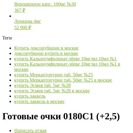
Верошпирон капс. 100мг №30
367
₽
Ленвима 4мг
52 900
₽
Теги
Купить доксорубицин в москве
доксорубицин купить в москве
купить Кальциумфолинат-эбеве 10мг/мл 10мл №1
купить Кальциумфолинат-эбеве 10мг/мл 10мл №1 в
москве
купить Меркаптопурин таб. 50мг №25
купить Меркаптопурин таб. 50мг №25 в москве
купить Эсмия таб. 5мг №28
купить Эсмия таб. 5мг №28 в москве
купить лаквель
купить лаквель в москве
Готовые очки 0180C1 (+2,5)
Написать отзыв