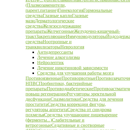
(Плазмозаменители,
парент.питание)
Гинекология
Гормональные
средства
Глазные капли
Глазные
мази
Дерматологические
средства
Железосодержащие
препараты
Желчегонные
Желудочно-кишечный-
тракт
Закрепляющие
Иммуномодуляторы
Йодсодерж
средства
Ноотропные и
транквилизаторы
Неврология
Антидепрессанты
Лечение алкоголизма
Нейролептик
Лечение никотиновой зависимости
Средства для улучшения работы мозга
Противоязвенные
Противорвотные
Противозачаточ
НПВС
Пробиотики, бактерийные
препараты
Противодиабетические
Противоастматич
повыш регенерацию
Регуляторы эректильной
дисфункции
Спазмолитики
Средства для лечения
простатита
Средства коррекции фигуры,
регуляторы аппетита
Средства от синдрома
похмелья
Средства улучшающие пищеварение
(ферменты...)
Слабительные и
ветрогонные
Седативные и снотворные