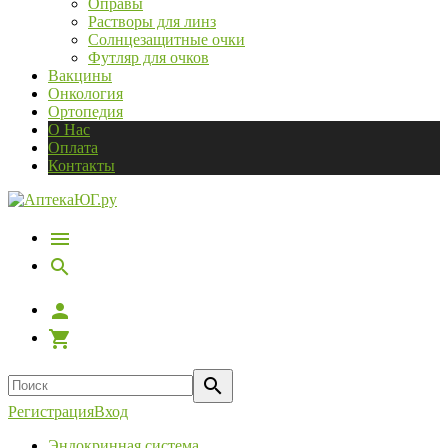
Оправы
Растворы для линз
Солнцезащитные очки
Футляр для очков
Вакцины
Онкология
Ортопедия
О Нас
Оплата
Контакты
Регистрация
Вход
Эндокринная система