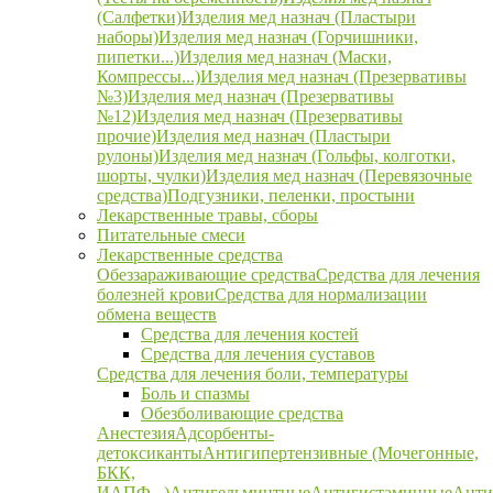
(Салфетки)
Изделия мед назнач (Пластыри
наборы)
Изделия мед назнач (Горчишники,
пипетки...)
Изделия мед назнач (Маски,
Компрессы...)
Изделия мед назнач (Презервативы
№3)
Изделия мед назнач (Презервативы
№12)
Изделия мед назнач (Презервативы
прочие)
Изделия мед назнач (Пластыри
рулоны)
Изделия мед назнач (Гольфы, колготки,
шорты, чулки)
Изделия мед назнач (Перевязочные
средства)
Подгузники, пеленки, простыни
Лекарственные травы, сборы
Питательные смеси
Лекарственные средства
Обеззараживающие средства
Средства для лечения
болезней крови
Средства для нормализации
обмена веществ
Средства для лечения костей
Средства для лечения суставов
Средства для лечения боли, температуры
Боль и спазмы
Обезболивающие средства
Анестезия
Адсорбенты-
детоксиканты
Антигипертензивные (Мочегонные,
БКК,
ИАПФ...)
Антигельминтные
Антигистаминные
Анти