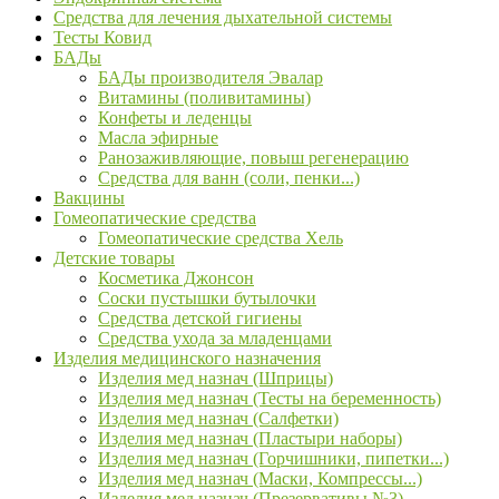
Средства для лечения дыхательной системы
Тесты Ковид
БАДы
БАДы производителя Эвалар
Витамины (поливитамины)
Конфеты и леденцы
Масла эфирные
Ранозаживляющие, повыш регенерацию
Средства для ванн (соли, пенки...)
Вакцины
Гомеопатические средства
Гомеопатические средства Хель
Детские товары
Косметика Джонсон
Соски пустышки бутылочки
Средства детской гигиены
Средства ухода за младенцами
Изделия медицинского назначения
Изделия мед назнач (Шприцы)
Изделия мед назнач (Тесты на беременность)
Изделия мед назнач (Салфетки)
Изделия мед назнач (Пластыри наборы)
Изделия мед назнач (Горчишники, пипетки...)
Изделия мед назнач (Маски, Компрессы...)
Изделия мед назнач (Презервативы №3)