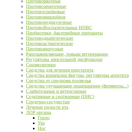
Противорвотные
Противозачаточные
Противогрибковые
Противомикробное
Противопедикулезные
ПротивоВоспалительные НПВС
Пробиотики, бактерийные препараты
Противодиабетические
Противоастматические
Противовирусные
Ранозаживляющие, повыш регенерацию
Регуляторы эректильной дисфункции
Спазмолитики
Средства для лечения простатита
Средства коррекции фигуры, регуляторы аппетита
Средства от синдрома похмелья
Средства улучшающие пищеварение (ферменты...)
Слабительные и ветрогонные
Седативные и снотворные (ЦНС)
Сердечно-сосудистые
Лечение полости рта
ЛОР органы
Горло
Ухо
Нос