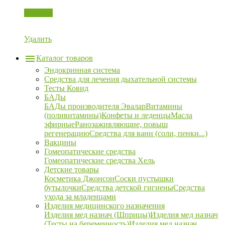
Корзина
Удалить
Каталог товаров
Эндокринная система
Средства для лечения дыхательной системы
Тесты Ковид
БАДы
БАДы производителя Эвалар
Витамины
(поливитамины)
Конфеты и леденцы
Масла
эфирные
Ранозаживляющие, повыш
регенерацию
Средства для ванн (соли, пенки...)
Вакцины
Гомеопатические средства
Гомеопатические средства Хель
Детские товары
Косметика Джонсон
Соски пустышки
бутылочки
Средства детской гигиены
Средства
ухода за младенцами
Изделия медицинского назначения
Изделия мед назнач (Шприцы)
Изделия мед назнач
(Тесты на беременность)
Изделия мед назнач