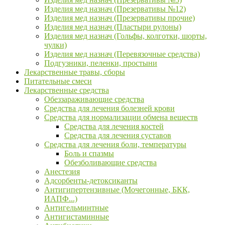
Изделия мед назнач (Презервативы №12)
Изделия мед назнач (Презервативы прочие)
Изделия мед назнач (Пластыри рулоны)
Изделия мед назнач (Гольфы, колготки, шорты,
чулки)
Изделия мед назнач (Перевязочные средства)
Подгузники, пеленки, простыни
Лекарственные травы, сборы
Питательные смеси
Лекарственные средства
Обеззараживающие средства
Средства для лечения болезней крови
Средства для нормализации обмена веществ
Средства для лечения костей
Средства для лечения суставов
Средства для лечения боли, температуры
Боль и спазмы
Обезболивающие средства
Анестезия
Адсорбенты-детоксиканты
Антигипертензивные (Мочегонные, БКК,
ИАПФ...)
Антигельминтные
Антигистаминные