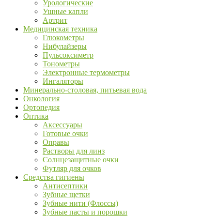
Урологические
Ушные капли
Артрит
Медицинская техника
Глюкометры
Нибулайзеры
Пульсоксиметр
Тонометры
Электронные термометры
Ингаляторы
Минерально-столовая, питьевая вода
Онкология
Ортопедия
Оптика
Аксессуары
Готовые очки
Оправы
Растворы для линз
Солнцезащитные очки
Футляр для очков
Средства гигиены
Антисептики
Зубные щетки
Зубные нити (Флоссы)
Зубные пасты и порошки