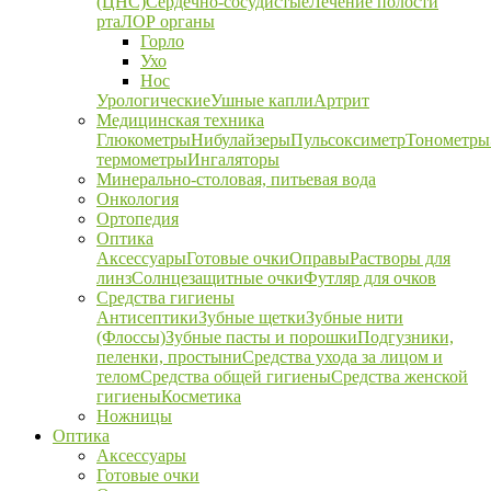
(ЦНС)
Сердечно-сосудистые
Лечение полости
рта
ЛОР органы
Горло
Ухо
Нос
Урологические
Ушные капли
Артрит
Медицинская техника
Глюкометры
Нибулайзеры
Пульсоксиметр
Тонометры
термометры
Ингаляторы
Минерально-столовая, питьевая вода
Онкология
Ортопедия
Оптика
Аксессуары
Готовые очки
Оправы
Растворы для
линз
Солнцезащитные очки
Футляр для очков
Средства гигиены
Антисептики
Зубные щетки
Зубные нити
(Флоссы)
Зубные пасты и порошки
Подгузники,
пеленки, простыни
Средства ухода за лицом и
телом
Средства общей гигиены
Средства женской
гигиены
Косметика
Ножницы
Оптика
Аксессуары
Готовые очки