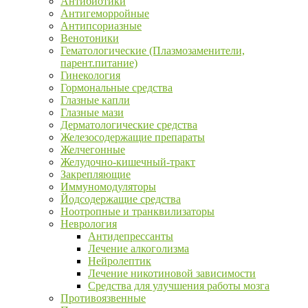
Антибиотики
Антигеморройные
Антипсориазные
Венотоники
Гематологические (Плазмозаменители,
парент.питание)
Гинекология
Гормональные средства
Глазные капли
Глазные мази
Дерматологические средства
Железосодержащие препараты
Желчегонные
Желудочно-кишечный-тракт
Закрепляющие
Иммуномодуляторы
Йодсодержащие средства
Ноотропные и транквилизаторы
Неврология
Антидепрессанты
Лечение алкоголизма
Нейролептик
Лечение никотиновой зависимости
Средства для улучшения работы мозга
Противоязвенные