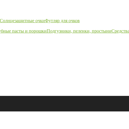
Солнцезащитные очки
Футляр для очков
убные пасты и порошки
Подгузники, пеленки, простыни
Средства