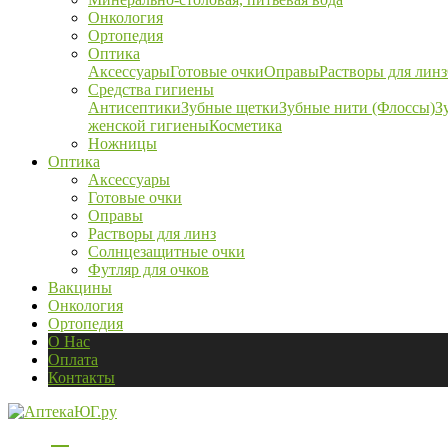
Онкология
Ортопедия
Оптика
Аксессуары
Готовые очки
Оправы
Растворы для линз
Средства гигиены
Антисептики
Зубные щетки
Зубные нити (Флоссы)
З
женской гигиены
Косметика
Ножницы
Оптика
Аксессуары
Готовые очки
Оправы
Растворы для линз
Солнцезащитные очки
Футляр для очков
Вакцины
Онкология
Ортопедия
О Нас
Оплата
Контакты