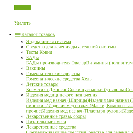
Корзина
Удалить
Каталог товаров
Эндокринная система
Средства для лечения дыхательной системы
Тесты Ковид
БАДы
БАДы производителя Эвалар
Витамины (поливитам
Вакцины
Гомеопатические средства
Гомеопатические средства Хель
Детские товары
Косметика Джонсон
Соски пустышки бутылочки
Сре
Изделия медицинского назначения
Изделия мед назнач (Шприцы)
Изделия мед назнач (
пипетки...)
Изделия мед назнач (Маски, Компрессы...
прочие)
Изделия мед назнач (Пластыри рулоны)
Изде
Лекарственные травы, сборы
Питательные смеси
Лекарственные средства
Обеззараживающие средства
Средства для лечения 