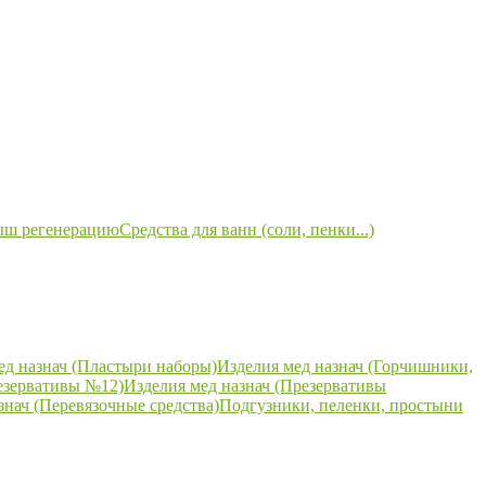
ыш регенерацию
Средства для ванн (соли, пенки...)
ед назнач (Пластыри наборы)
Изделия мед назнач (Горчишники,
езервативы №12)
Изделия мед назнач (Презервативы
знач (Перевязочные средства)
Подгузники, пеленки, простыни