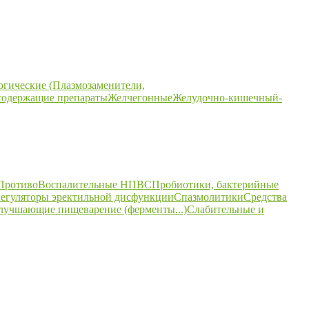
огические (Плазмозаменители,
содержащие препараты
Желчегонные
Желудочно-кишечный-
ПротивоВоспалительные НПВС
Пробиотики, бактерийные
егуляторы эректильной дисфункции
Спазмолитики
Средства
улучшающие пищеварение (ферменты...)
Слабительные и