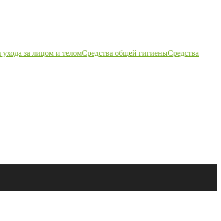
 ухода за лицом и телом
Средства общей гигиены
Средства