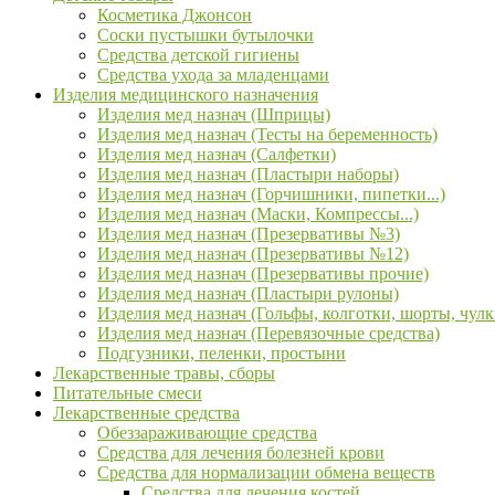
Косметика Джонсон
Соски пустышки бутылочки
Средства детской гигиены
Средства ухода за младенцами
Изделия медицинского назначения
Изделия мед назнач (Шприцы)
Изделия мед назнач (Тесты на беременность)
Изделия мед назнач (Салфетки)
Изделия мед назнач (Пластыри наборы)
Изделия мед назнач (Горчишники, пипетки...)
Изделия мед назнач (Маски, Компрессы...)
Изделия мед назнач (Презервативы №3)
Изделия мед назнач (Презервативы №12)
Изделия мед назнач (Презервативы прочие)
Изделия мед назнач (Пластыри рулоны)
Изделия мед назнач (Гольфы, колготки, шорты, чулк
Изделия мед назнач (Перевязочные средства)
Подгузники, пеленки, простыни
Лекарственные травы, сборы
Питательные смеси
Лекарственные средства
Обеззараживающие средства
Средства для лечения болезней крови
Средства для нормализации обмена веществ
Средства для лечения костей