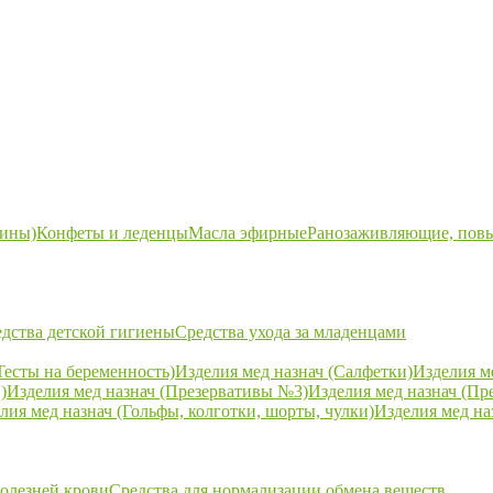
ины)
Конфеты и леденцы
Масла эфирные
Ранозаживляющие, пов
дства детской гигиены
Средства ухода за младенцами
Тесты на беременность)
Изделия мед назнач (Салфетки)
Изделия м
)
Изделия мед назнач (Презервативы №3)
Изделия мед назнач (Пр
лия мед назнач (Гольфы, колготки, шорты, чулки)
Изделия мед на
болезней крови
Средства для нормализации обмена веществ