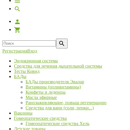
Регистрация
Вход
Эндокринная система
Средства для лечения дыхательной системы
Тесты Ковид
БАДы
БАДы производителя Эвалар
Витамины (поливитамины)
Конфеты и леденцы
Масла эфирные
Ранозаживляющие, повыш регенерацию
Средства для ванн (соли, пенки...)
Вакцины
Гомеопатические средства
Гомеопатические средства Хель
Детские товары