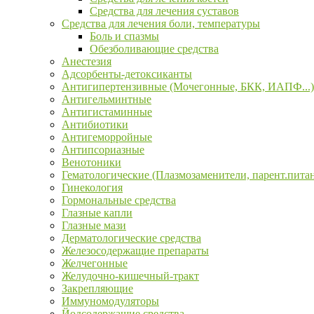
Средства для лечения суставов
Средства для лечения боли, температуры
Боль и спазмы
Обезболивающие средства
Анестезия
Адсорбенты-детоксиканты
Антигипертензивные (Мочегонные, БКК, ИАПФ...)
Антигельминтные
Антигистаминные
Антибиотики
Антигеморройные
Антипсориазные
Венотоники
Гематологические (Плазмозаменители, парент.пита
Гинекология
Гормональные средства
Глазные капли
Глазные мази
Дерматологические средства
Железосодержащие препараты
Желчегонные
Желудочно-кишечный-тракт
Закрепляющие
Иммуномодуляторы
Йодсодержащие средства