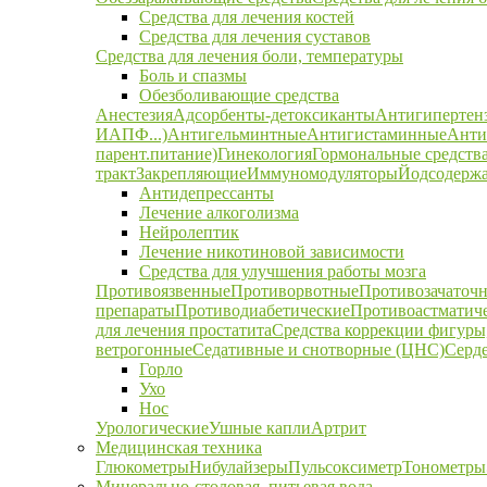
Средства для лечения костей
Средства для лечения суставов
Средства для лечения боли, температуры
Боль и спазмы
Обезболивающие средства
Анестезия
Адсорбенты-детоксиканты
Антигипертен
ИАПФ...)
Антигельминтные
Антигистаминные
Анти
парент.питание)
Гинекология
Гормональные средств
тракт
Закрепляющие
Иммуномодуляторы
Йодсодержа
Антидепрессанты
Лечение алкоголизма
Нейролептик
Лечение никотиновой зависимости
Средства для улучшения работы мозга
Противоязвенные
Противорвотные
Противозачаточ
препараты
Противодиабетические
Противоастматич
для лечения простатита
Средства коррекции фигуры,
ветрогонные
Седативные и снотворные (ЦНС)
Серд
Горло
Ухо
Нос
Урологические
Ушные капли
Артрит
Медицинская техника
Глюкометры
Нибулайзеры
Пульсоксиметр
Тонометры
Минерально-столовая, питьевая вода