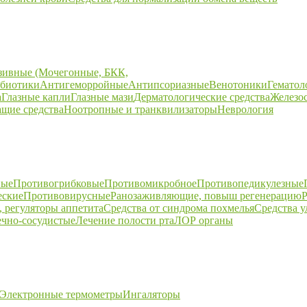
зивные (Мочегонные, БКК,
биотики
Антигеморройные
Антипсориазные
Венотоники
Гематол
а
Глазные капли
Глазные мази
Дерматологические средства
Железо
щие средства
Ноотропные и транквилизаторы
Неврология
ные
Противогрибковые
Противомикробное
Противопедикулезные
еские
Противовирусные
Ранозаживляющие, повыш регенерацию
Р
 регуляторы аппетита
Средства от синдрома похмелья
Средства 
ечно-сосудистые
Лечение полости рта
ЛОР органы
Электронные термометры
Ингаляторы