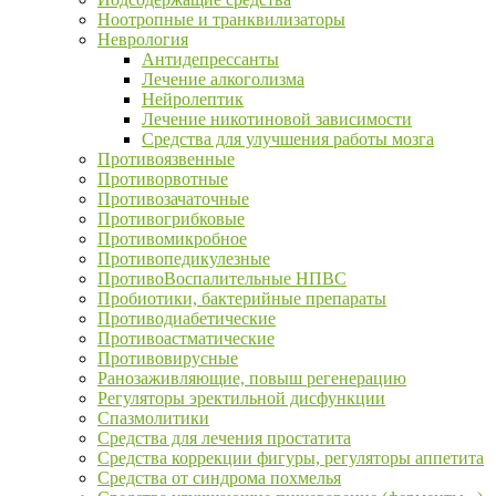
Ноотропные и транквилизаторы
Неврология
Антидепрессанты
Лечение алкоголизма
Нейролептик
Лечение никотиновой зависимости
Средства для улучшения работы мозга
Противоязвенные
Противорвотные
Противозачаточные
Противогрибковые
Противомикробное
Противопедикулезные
ПротивоВоспалительные НПВС
Пробиотики, бактерийные препараты
Противодиабетические
Противоастматические
Противовирусные
Ранозаживляющие, повыш регенерацию
Регуляторы эректильной дисфункции
Спазмолитики
Средства для лечения простатита
Средства коррекции фигуры, регуляторы аппетита
Средства от синдрома похмелья