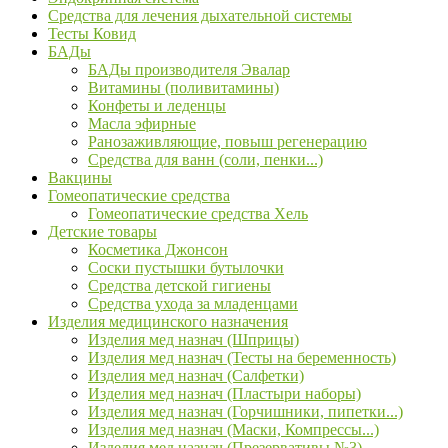
Средства для лечения дыхательной системы
Тесты Ковид
БАДы
БАДы производителя Эвалар
Витамины (поливитамины)
Конфеты и леденцы
Масла эфирные
Ранозаживляющие, повыш регенерацию
Средства для ванн (соли, пенки...)
Вакцины
Гомеопатические средства
Гомеопатические средства Хель
Детские товары
Косметика Джонсон
Соски пустышки бутылочки
Средства детской гигиены
Средства ухода за младенцами
Изделия медицинского назначения
Изделия мед назнач (Шприцы)
Изделия мед назнач (Тесты на беременность)
Изделия мед назнач (Салфетки)
Изделия мед назнач (Пластыри наборы)
Изделия мед назнач (Горчишники, пипетки...)
Изделия мед назнач (Маски, Компрессы...)
Изделия мед назнач (Презервативы №3)