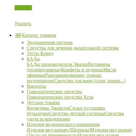
Корзина
Удалить
Каталог товаров
Эндокринная система
Средства для лечения дыхательной системы
Тесты Ковид
БАДы
БАДы производителя Эвалар
Витамины
(поливитамины)
Конфеты и леденцы
Масла
эфирные
Ранозаживляющие, повыш
регенерацию
Средства для ванн (соли, пенки...)
Вакцины
Гомеопатические средства
Гомеопатические средства Хель
Детские товары
Косметика Джонсон
Соски пустышки
бутылочки
Средства детской гигиены
Средства
ухода за младенцами
Изделия медицинского назначения
Изделия мед назнач (Шприцы)
Изделия мед назнач
(Тесты на беременность)
Изделия мед назнач