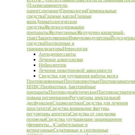
(Плазмозаменители,
парент.питание)
Гинекология
Гормональные
средства
Глазные капли
Глазные
мази
Дерматологические
средства
Железосодержащие
препараты
Желчегонные
Желудочно-кишечный-
тракт
Закрепляющие
Иммуномодуляторы
Йодсодерж
средства
Ноотропные и
транквилизаторы
Неврология
Антидепрессанты
Лечение алкоголизма
Нейролептик
Лечение никотиновой зависимости
Средства для улучшения работы мозга
Противоязвенные
Противорвотные
Противозачаточ
НПВС
Пробиотики, бактерийные
препараты
Противодиабетические
Противоастматич
повыш регенерацию
Регуляторы эректильной
дисфункции
Спазмолитики
Средства для лечения
простатита
Средства коррекции фигуры,
регуляторы аппетита
Средства от синдрома
похмелья
Средства улучшающие пищеварение
(ферменты...)
Слабительные и
ветрогонные
Седативные и снотворные