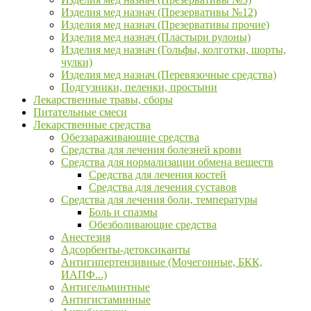
Изделия мед назнач (Презервативы №12)
Изделия мед назнач (Презервативы прочие)
Изделия мед назнач (Пластыри рулоны)
Изделия мед назнач (Гольфы, колготки, шорты,
чулки)
Изделия мед назнач (Перевязочные средства)
Подгузники, пеленки, простыни
Лекарственные травы, сборы
Питательные смеси
Лекарственные средства
Обеззараживающие средства
Средства для лечения болезней крови
Средства для нормализации обмена веществ
Средства для лечения костей
Средства для лечения суставов
Средства для лечения боли, температуры
Боль и спазмы
Обезболивающие средства
Анестезия
Адсорбенты-детоксиканты
Антигипертензивные (Мочегонные, БКК,
ИАПФ...)
Антигельминтные
Антигистаминные