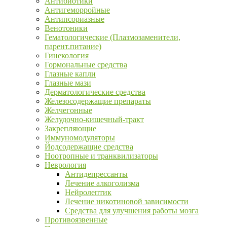
Антибиотики
Антигеморройные
Антипсориазные
Венотоники
Гематологические (Плазмозаменители,
парент.питание)
Гинекология
Гормональные средства
Глазные капли
Глазные мази
Дерматологические средства
Железосодержащие препараты
Желчегонные
Желудочно-кишечный-тракт
Закрепляющие
Иммуномодуляторы
Йодсодержащие средства
Ноотропные и транквилизаторы
Неврология
Антидепрессанты
Лечение алкоголизма
Нейролептик
Лечение никотиновой зависимости
Средства для улучшения работы мозга
Противоязвенные