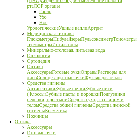
(ЦНС)
Сердечно-сосудистые
Лечение полости
рта
ЛОР органы
Горло
Ухо
Нос
Урологические
Ушные капли
Артрит
Медицинская техника
Глюкометры
Нибулайзеры
Пульсоксиметр
Тонометры
термометры
Ингаляторы
Минерально-столовая, питьевая вода
Онкология
Ортопедия
Оптика
Аксессуары
Готовые очки
Оправы
Растворы для
линз
Солнцезащитные очки
Футляр для очков
Средства гигиены
Антисептики
Зубные щетки
Зубные нити
(Флоссы)
Зубные пасты и порошки
Подгузники,
пеленки, простыни
Средства ухода за лицом и
телом
Средства общей гигиены
Средства женской
гигиены
Косметика
Ножницы
Оптика
Аксессуары
Готовые очки