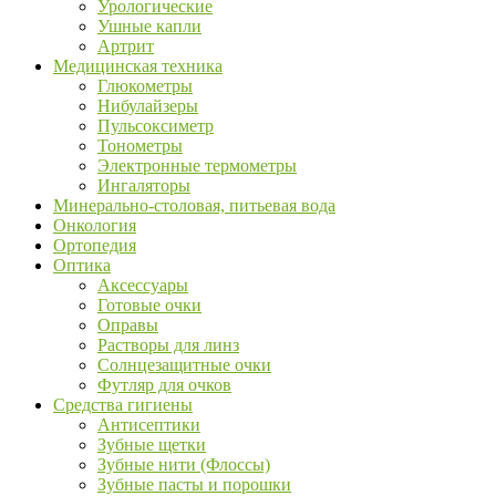
Урологические
Ушные капли
Артрит
Медицинская техника
Глюкометры
Нибулайзеры
Пульсоксиметр
Тонометры
Электронные термометры
Ингаляторы
Минерально-столовая, питьевая вода
Онкология
Ортопедия
Оптика
Аксессуары
Готовые очки
Оправы
Растворы для линз
Солнцезащитные очки
Футляр для очков
Средства гигиены
Антисептики
Зубные щетки
Зубные нити (Флоссы)
Зубные пасты и порошки