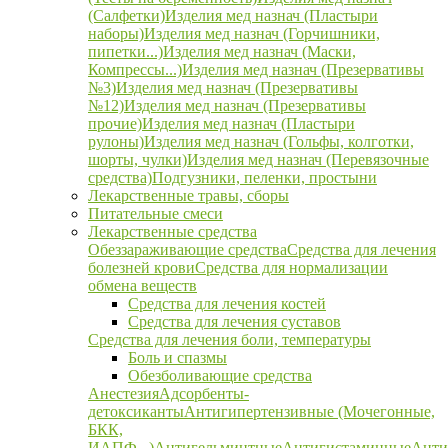
(Салфетки)
Изделия мед назнач (Пластыри
наборы)
Изделия мед назнач (Горчишники,
пипетки...)
Изделия мед назнач (Маски,
Компрессы...)
Изделия мед назнач (Презервативы
№3)
Изделия мед назнач (Презервативы
№12)
Изделия мед назнач (Презервативы
прочие)
Изделия мед назнач (Пластыри
рулоны)
Изделия мед назнач (Гольфы, колготки,
шорты, чулки)
Изделия мед назнач (Перевязочные
средства)
Подгузники, пеленки, простыни
Лекарственные травы, сборы
Питательные смеси
Лекарственные средства
Обеззараживающие средства
Средства для лечения
болезней крови
Средства для нормализации
обмена веществ
Средства для лечения костей
Средства для лечения суставов
Средства для лечения боли, температуры
Боль и спазмы
Обезболивающие средства
Анестезия
Адсорбенты-
детоксиканты
Антигипертензивные (Мочегонные,
БКК,
ИАПФ...)
Антигельминтные
Антигистаминные
Анти