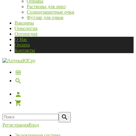
Оправы
Растворы для линз
Солнцезащитные очки
Футляр для очков
Вакцины
Онкология
Ортопедия
О Нас
Оплата
Контакты
Регистрация
Вход
Эндокринная система