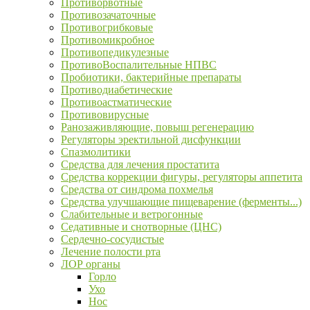
Противорвотные
Противозачаточные
Противогрибковые
Противомикробное
Противопедикулезные
ПротивоВоспалительные НПВС
Пробиотики, бактерийные препараты
Противодиабетические
Противоастматические
Противовирусные
Ранозаживляющие, повыш регенерацию
Регуляторы эректильной дисфункции
Спазмолитики
Средства для лечения простатита
Средства коррекции фигуры, регуляторы аппетита
Средства от синдрома похмелья
Средства улучшающие пищеварение (ферменты...)
Слабительные и ветрогонные
Седативные и снотворные (ЦНС)
Сердечно-сосудистые
Лечение полости рта
ЛОР органы
Горло
Ухо
Нос