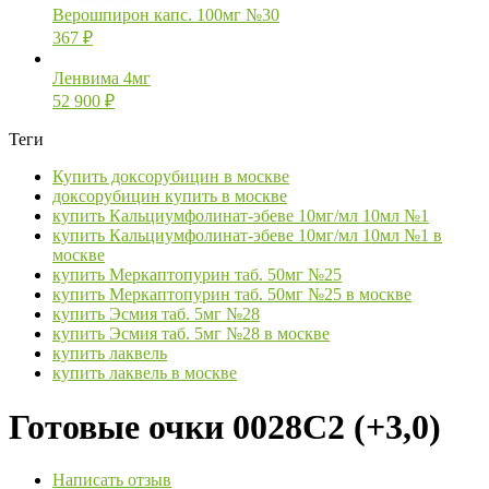
Верошпирон капс. 100мг №30
367
₽
Ленвима 4мг
52 900
₽
Теги
Купить доксорубицин в москве
доксорубицин купить в москве
купить Кальциумфолинат-эбеве 10мг/мл 10мл №1
купить Кальциумфолинат-эбеве 10мг/мл 10мл №1 в
москве
купить Меркаптопурин таб. 50мг №25
купить Меркаптопурин таб. 50мг №25 в москве
купить Эсмия таб. 5мг №28
купить Эсмия таб. 5мг №28 в москве
купить лаквель
купить лаквель в москве
Готовые очки 0028С2 (+3,0)
Написать отзыв