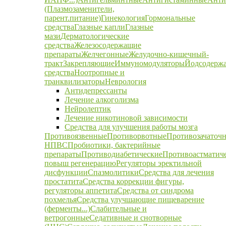
(Плазмозаменители,
парент.питание)
Гинекология
Гормональные
средства
Глазные капли
Глазные
мази
Дерматологические
средства
Железосодержащие
препараты
Желчегонные
Желудочно-кишечный-
тракт
Закрепляющие
Иммуномодуляторы
Йодсодерж
средства
Ноотропные и
транквилизаторы
Неврология
Антидепрессанты
Лечение алкоголизма
Нейролептик
Лечение никотиновой зависимости
Средства для улучшения работы мозга
Противоязвенные
Противорвотные
Противозачаточ
НПВС
Пробиотики, бактерийные
препараты
Противодиабетические
Противоастматич
повыш регенерацию
Регуляторы эректильной
дисфункции
Спазмолитики
Средства для лечения
простатита
Средства коррекции фигуры,
регуляторы аппетита
Средства от синдрома
похмелья
Средства улучшающие пищеварение
(ферменты...)
Слабительные и
ветрогонные
Седативные и снотворные