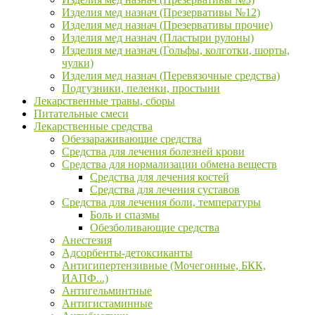
Изделия мед назнач (Презервативы №12)
Изделия мед назнач (Презервативы прочие)
Изделия мед назнач (Пластыри рулоны)
Изделия мед назнач (Гольфы, колготки, шорты,
чулки)
Изделия мед назнач (Перевязочные средства)
Подгузники, пеленки, простыни
Лекарственные травы, сборы
Питательные смеси
Лекарственные средства
Обеззараживающие средства
Средства для лечения болезней крови
Средства для нормализации обмена веществ
Средства для лечения костей
Средства для лечения суставов
Средства для лечения боли, температуры
Боль и спазмы
Обезболивающие средства
Анестезия
Адсорбенты-детоксиканты
Антигипертензивные (Мочегонные, БКК,
ИАПФ...)
Антигельминтные
Антигистаминные