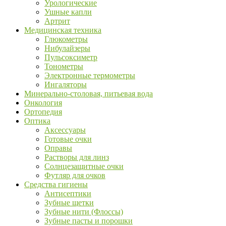
Урологические
Ушные капли
Артрит
Медицинская техника
Глюкометры
Нибулайзеры
Пульсоксиметр
Тонометры
Электронные термометры
Ингаляторы
Минерально-столовая, питьевая вода
Онкология
Ортопедия
Оптика
Аксессуары
Готовые очки
Оправы
Растворы для линз
Солнцезащитные очки
Футляр для очков
Средства гигиены
Антисептики
Зубные щетки
Зубные нити (Флоссы)
Зубные пасты и порошки