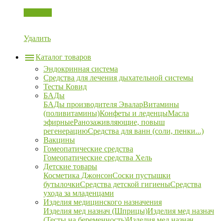
Корзина
Удалить
Каталог товаров
Эндокринная система
Средства для лечения дыхательной системы
Тесты Ковид
БАДы
БАДы производителя Эвалар
Витамины
(поливитамины)
Конфеты и леденцы
Масла
эфирные
Ранозаживляющие, повыш
регенерацию
Средства для ванн (соли, пенки...)
Вакцины
Гомеопатические средства
Гомеопатические средства Хель
Детские товары
Косметика Джонсон
Соски пустышки
бутылочки
Средства детской гигиены
Средства
ухода за младенцами
Изделия медицинского назначения
Изделия мед назнач (Шприцы)
Изделия мед назнач
(Тесты на беременность)
Изделия мед назнач