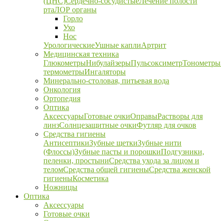
(ЦНС)
Сердечно-сосудистые
Лечение полости
рта
ЛОР органы
Горло
Ухо
Нос
Урологические
Ушные капли
Артрит
Медицинская техника
Глюкометры
Нибулайзеры
Пульсоксиметр
Тонометры
термометры
Ингаляторы
Минерально-столовая, питьевая вода
Онкология
Ортопедия
Оптика
Аксессуары
Готовые очки
Оправы
Растворы для
линз
Солнцезащитные очки
Футляр для очков
Средства гигиены
Антисептики
Зубные щетки
Зубные нити
(Флоссы)
Зубные пасты и порошки
Подгузники,
пеленки, простыни
Средства ухода за лицом и
телом
Средства общей гигиены
Средства женской
гигиены
Косметика
Ножницы
Оптика
Аксессуары
Готовые очки