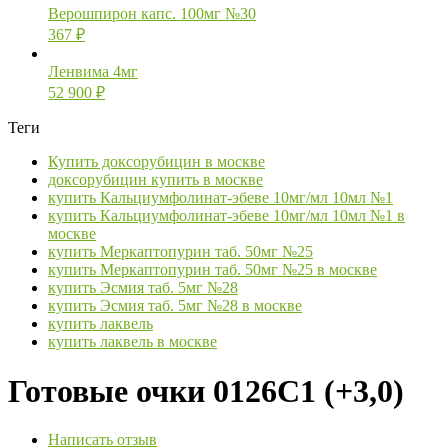
Верошпирон капс. 100мг №30
367
₽
Ленвима 4мг
52 900
₽
Теги
Купить доксорубицин в москве
доксорубицин купить в москве
купить Кальциумфолинат-эбеве 10мг/мл 10мл №1
купить Кальциумфолинат-эбеве 10мг/мл 10мл №1 в
москве
купить Меркаптопурин таб. 50мг №25
купить Меркаптопурин таб. 50мг №25 в москве
купить Эсмия таб. 5мг №28
купить Эсмия таб. 5мг №28 в москве
купить лаквель
купить лаквель в москве
Готовые очки 0126C1 (+3,0)
Написать отзыв