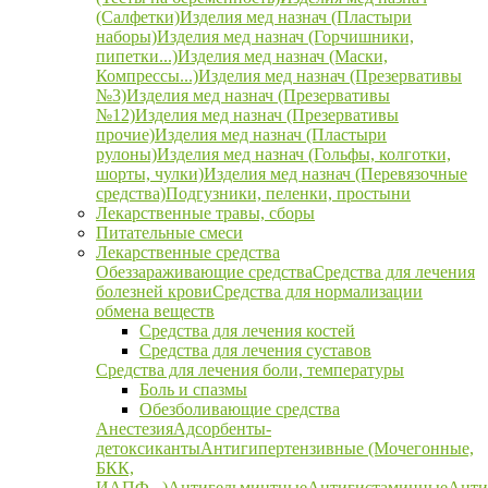
(Салфетки)
Изделия мед назнач (Пластыри
наборы)
Изделия мед назнач (Горчишники,
пипетки...)
Изделия мед назнач (Маски,
Компрессы...)
Изделия мед назнач (Презервативы
№3)
Изделия мед назнач (Презервативы
№12)
Изделия мед назнач (Презервативы
прочие)
Изделия мед назнач (Пластыри
рулоны)
Изделия мед назнач (Гольфы, колготки,
шорты, чулки)
Изделия мед назнач (Перевязочные
средства)
Подгузники, пеленки, простыни
Лекарственные травы, сборы
Питательные смеси
Лекарственные средства
Обеззараживающие средства
Средства для лечения
болезней крови
Средства для нормализации
обмена веществ
Средства для лечения костей
Средства для лечения суставов
Средства для лечения боли, температуры
Боль и спазмы
Обезболивающие средства
Анестезия
Адсорбенты-
детоксиканты
Антигипертензивные (Мочегонные,
БКК,
ИАПФ...)
Антигельминтные
Антигистаминные
Анти