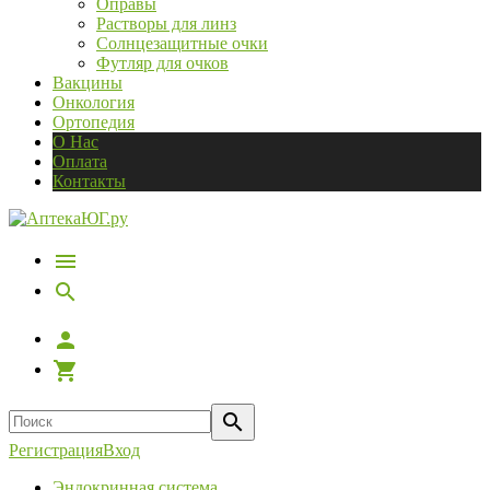
Оправы
Растворы для линз
Солнцезащитные очки
Футляр для очков
Вакцины
Онкология
Ортопедия
О Нас
Оплата
Контакты
Регистрация
Вход
Эндокринная система