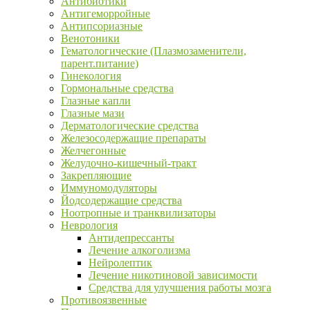
Антибиотики
Антигеморройные
Антипсориазные
Венотоники
Гематологические (Плазмозаменители,
парент.питание)
Гинекология
Гормональные средства
Глазные капли
Глазные мази
Дерматологические средства
Железосодержащие препараты
Желчегонные
Желудочно-кишечный-тракт
Закрепляющие
Иммуномодуляторы
Йодсодержащие средства
Ноотропные и транквилизаторы
Неврология
Антидепрессанты
Лечение алкоголизма
Нейролептик
Лечение никотиновой зависимости
Средства для улучшения работы мозга
Противоязвенные