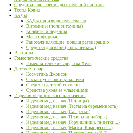
Средства для лечения дыхательной системы
Тесты Ковид
БАДы
БАДы производителя Эвалар
Витамины (поливитамины)
Конфеты и леденцы
Масла эфирные
Ранозаживляющие, повыш регенерацию
Средства для ванн (соли, пенки...)
Вакцины
Гомеопатические средства
Гомеопатические средства Хель
Детские товары
Косметика Джонсон
Соски пустышки бутылочки
Средства детской гигиены
Средства ухода за младенцами
Изделия медицинского назначения
Изделия мед назнач (Шприцы)
Изделия мед назнач (Тесты на беременность)
Изделия мед назнач (Салфетки)
Изделия мед назнач (Пластыри наборы)
Изделия мед назнач (Горчишники, пипетки...)
Изделия мед назнач (Маски, Компрессы...)
Изделия мед назнач (Презервативы №3)