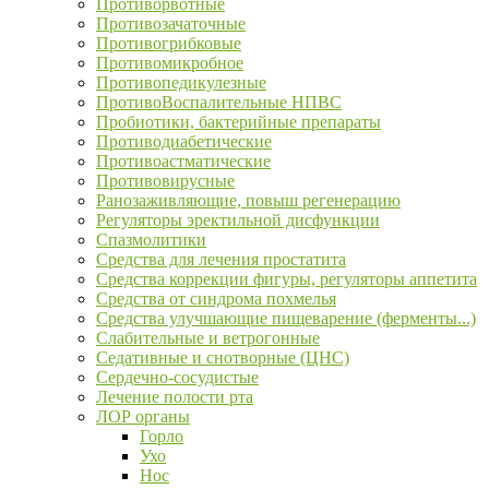
Противорвотные
Противозачаточные
Противогрибковые
Противомикробное
Противопедикулезные
ПротивоВоспалительные НПВС
Пробиотики, бактерийные препараты
Противодиабетические
Противоастматические
Противовирусные
Ранозаживляющие, повыш регенерацию
Регуляторы эректильной дисфункции
Спазмолитики
Средства для лечения простатита
Средства коррекции фигуры, регуляторы аппетита
Средства от синдрома похмелья
Средства улучшающие пищеварение (ферменты...)
Слабительные и ветрогонные
Седативные и снотворные (ЦНС)
Сердечно-сосудистые
Лечение полости рта
ЛОР органы
Горло
Ухо
Нос