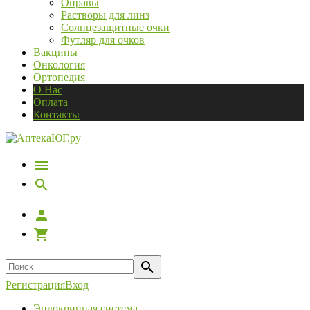
Оправы
Растворы для линз
Солнцезащитные очки
Футляр для очков
Вакцины
Онкология
Ортопедия
О Нас
Оплата
Контакты
Регистрация
Вход
Эндокринная система