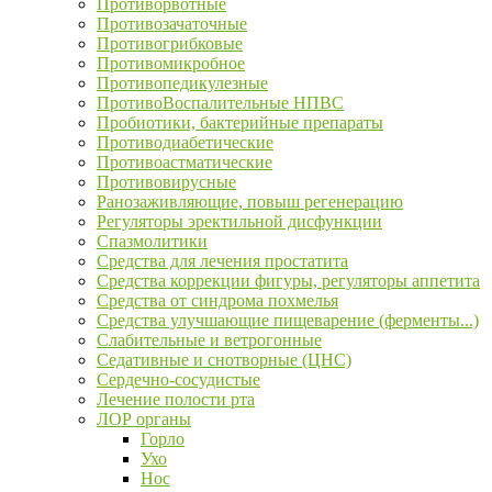
Противорвотные
Противозачаточные
Противогрибковые
Противомикробное
Противопедикулезные
ПротивоВоспалительные НПВС
Пробиотики, бактерийные препараты
Противодиабетические
Противоастматические
Противовирусные
Ранозаживляющие, повыш регенерацию
Регуляторы эректильной дисфункции
Спазмолитики
Средства для лечения простатита
Средства коррекции фигуры, регуляторы аппетита
Средства от синдрома похмелья
Средства улучшающие пищеварение (ферменты...)
Слабительные и ветрогонные
Седативные и снотворные (ЦНС)
Сердечно-сосудистые
Лечение полости рта
ЛОР органы
Горло
Ухо
Нос