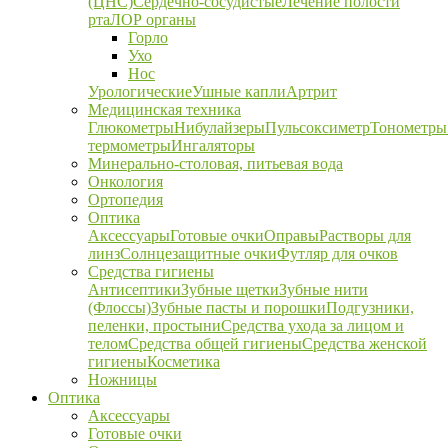
(ЦНС)
Сердечно-сосудистые
Лечение полости
рта
ЛОР органы
Горло
Ухо
Нос
Урологические
Ушные капли
Артрит
Медицинская техника
Глюкометры
Нибулайзеры
Пульсоксиметр
Тонометры
термометры
Ингаляторы
Минерально-столовая, питьевая вода
Онкология
Ортопедия
Оптика
Аксессуары
Готовые очки
Оправы
Растворы для
линз
Солнцезащитные очки
Футляр для очков
Средства гигиены
Антисептики
Зубные щетки
Зубные нити
(Флоссы)
Зубные пасты и порошки
Подгузники,
пеленки, простыни
Средства ухода за лицом и
телом
Средства общей гигиены
Средства женской
гигиены
Косметика
Ножницы
Оптика
Аксессуары
Готовые очки