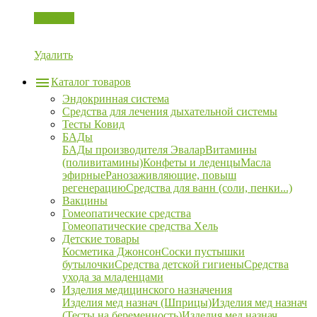
Корзина
Удалить
Каталог товаров
Эндокринная система
Средства для лечения дыхательной системы
Тесты Ковид
БАДы
БАДы производителя Эвалар
Витамины
(поливитамины)
Конфеты и леденцы
Масла
эфирные
Ранозаживляющие, повыш
регенерацию
Средства для ванн (соли, пенки...)
Вакцины
Гомеопатические средства
Гомеопатические средства Хель
Детские товары
Косметика Джонсон
Соски пустышки
бутылочки
Средства детской гигиены
Средства
ухода за младенцами
Изделия медицинского назначения
Изделия мед назнач (Шприцы)
Изделия мед назнач
(Тесты на беременность)
Изделия мед назнач