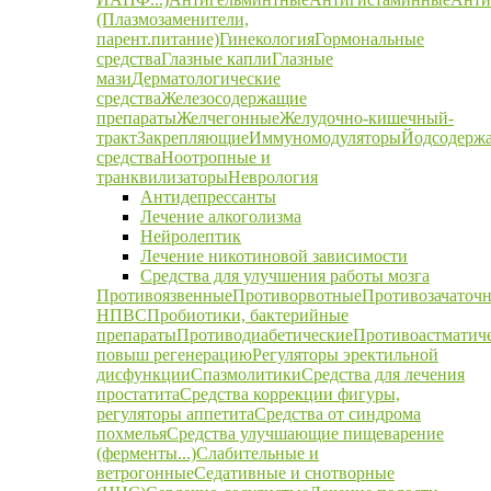
(Плазмозаменители,
парент.питание)
Гинекология
Гормональные
средства
Глазные капли
Глазные
мази
Дерматологические
средства
Железосодержащие
препараты
Желчегонные
Желудочно-кишечный-
тракт
Закрепляющие
Иммуномодуляторы
Йодсодерж
средства
Ноотропные и
транквилизаторы
Неврология
Антидепрессанты
Лечение алкоголизма
Нейролептик
Лечение никотиновой зависимости
Средства для улучшения работы мозга
Противоязвенные
Противорвотные
Противозачаточ
НПВС
Пробиотики, бактерийные
препараты
Противодиабетические
Противоастматич
повыш регенерацию
Регуляторы эректильной
дисфункции
Спазмолитики
Средства для лечения
простатита
Средства коррекции фигуры,
регуляторы аппетита
Средства от синдрома
похмелья
Средства улучшающие пищеварение
(ферменты...)
Слабительные и
ветрогонные
Седативные и снотворные