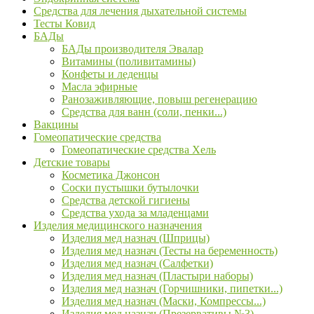
Средства для лечения дыхательной системы
Тесты Ковид
БАДы
БАДы производителя Эвалар
Витамины (поливитамины)
Конфеты и леденцы
Масла эфирные
Ранозаживляющие, повыш регенерацию
Средства для ванн (соли, пенки...)
Вакцины
Гомеопатические средства
Гомеопатические средства Хель
Детские товары
Косметика Джонсон
Соски пустышки бутылочки
Средства детской гигиены
Средства ухода за младенцами
Изделия медицинского назначения
Изделия мед назнач (Шприцы)
Изделия мед назнач (Тесты на беременность)
Изделия мед назнач (Салфетки)
Изделия мед назнач (Пластыри наборы)
Изделия мед назнач (Горчишники, пипетки...)
Изделия мед назнач (Маски, Компрессы...)
Изделия мед назнач (Презервативы №3)