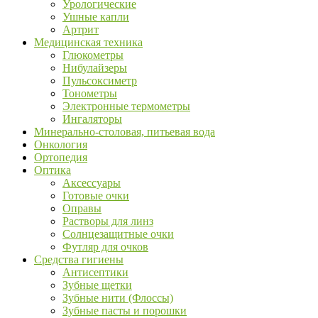
Урологические
Ушные капли
Артрит
Медицинская техника
Глюкометры
Нибулайзеры
Пульсоксиметр
Тонометры
Электронные термометры
Ингаляторы
Минерально-столовая, питьевая вода
Онкология
Ортопедия
Оптика
Аксессуары
Готовые очки
Оправы
Растворы для линз
Солнцезащитные очки
Футляр для очков
Средства гигиены
Антисептики
Зубные щетки
Зубные нити (Флоссы)
Зубные пасты и порошки