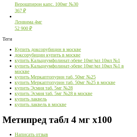
Верошпирон капс. 100мг №30
367
₽
Ленвима 4мг
52 900
₽
Теги
Купить доксорубицин в москве
доксорубицин купить в москве
купить Кальциумфолинат-эбеве 10мг/мл 10мл №1
купить Кальциумфолинат-эбеве 10мг/мл 10мл №1 в
москве
купить Меркаптопурин таб. 50мг №25
купить Меркаптопурин таб. 50мг №25 в москве
купить Эсмия таб. 5мг №28
купить Эсмия таб. 5мг №28 в москве
купить лаквель
купить лаквель в москве
Метипред табл 4 мг х100
Написать отзыв