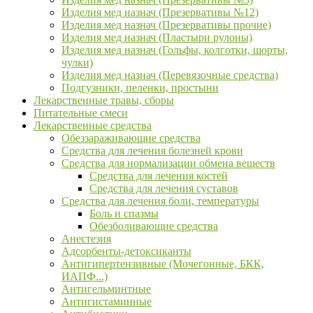
Изделия мед назнач (Презервативы №12)
Изделия мед назнач (Презервативы прочие)
Изделия мед назнач (Пластыри рулоны)
Изделия мед назнач (Гольфы, колготки, шорты,
чулки)
Изделия мед назнач (Перевязочные средства)
Подгузники, пеленки, простыни
Лекарственные травы, сборы
Питательные смеси
Лекарственные средства
Обеззараживающие средства
Средства для лечения болезней крови
Средства для нормализации обмена веществ
Средства для лечения костей
Средства для лечения суставов
Средства для лечения боли, температуры
Боль и спазмы
Обезболивающие средства
Анестезия
Адсорбенты-детоксиканты
Антигипертензивные (Мочегонные, БКК,
ИАПФ...)
Антигельминтные
Антигистаминные