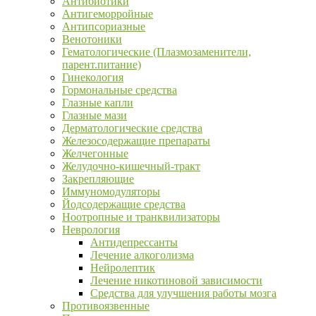
Антибиотики
Антигеморройные
Антипсориазные
Венотоники
Гематологические (Плазмозаменители,
парент.питание)
Гинекология
Гормональные средства
Глазные капли
Глазные мази
Дерматологические средства
Железосодержащие препараты
Желчегонные
Желудочно-кишечный-тракт
Закрепляющие
Иммуномодуляторы
Йодсодержащие средства
Ноотропные и транквилизаторы
Неврология
Антидепрессанты
Лечение алкоголизма
Нейролептик
Лечение никотиновой зависимости
Средства для улучшения работы мозга
Противоязвенные