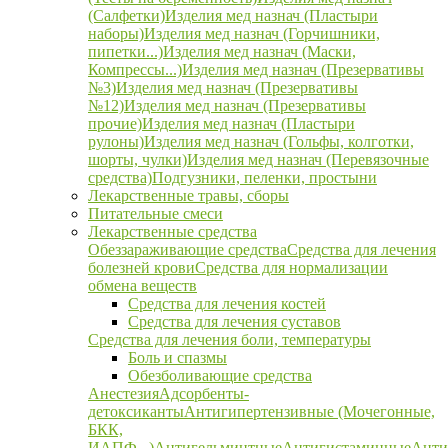
(Салфетки)
Изделия мед назнач (Пластыри
наборы)
Изделия мед назнач (Горчишники,
пипетки...)
Изделия мед назнач (Маски,
Компрессы...)
Изделия мед назнач (Презервативы
№3)
Изделия мед назнач (Презервативы
№12)
Изделия мед назнач (Презервативы
прочие)
Изделия мед назнач (Пластыри
рулоны)
Изделия мед назнач (Гольфы, колготки,
шорты, чулки)
Изделия мед назнач (Перевязочные
средства)
Подгузники, пеленки, простыни
Лекарственные травы, сборы
Питательные смеси
Лекарственные средства
Обеззараживающие средства
Средства для лечения
болезней крови
Средства для нормализации
обмена веществ
Средства для лечения костей
Средства для лечения суставов
Средства для лечения боли, температуры
Боль и спазмы
Обезболивающие средства
Анестезия
Адсорбенты-
детоксиканты
Антигипертензивные (Мочегонные,
БКК,
ИАПФ...)
Антигельминтные
Антигистаминные
Анти