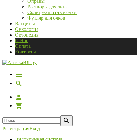
Оправы
Растворы для линз
Солнцезащитные очки
Футляр для очков
Вакцины
Онкология
Ортопедия
О Нас
Оплата
Контакты
Регистрация
Вход
Эндокринная система