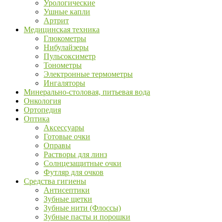
Урологические
Ушные капли
Артрит
Медицинская техника
Глюкометры
Нибулайзеры
Пульсоксиметр
Тонометры
Электронные термометры
Ингаляторы
Минерально-столовая, питьевая вода
Онкология
Ортопедия
Оптика
Аксессуары
Готовые очки
Оправы
Растворы для линз
Солнцезащитные очки
Футляр для очков
Средства гигиены
Антисептики
Зубные щетки
Зубные нити (Флоссы)
Зубные пасты и порошки