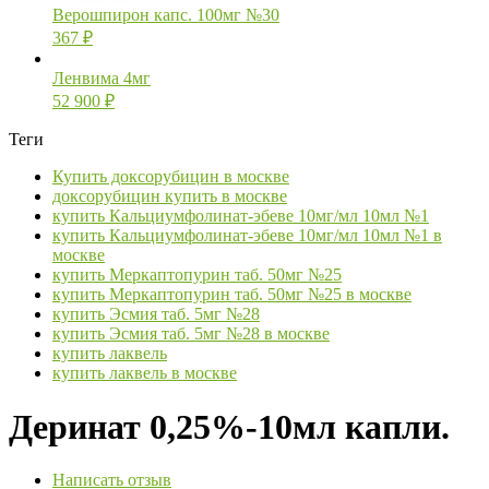
Верошпирон капс. 100мг №30
367
₽
Ленвима 4мг
52 900
₽
Теги
Купить доксорубицин в москве
доксорубицин купить в москве
купить Кальциумфолинат-эбеве 10мг/мл 10мл №1
купить Кальциумфолинат-эбеве 10мг/мл 10мл №1 в
москве
купить Меркаптопурин таб. 50мг №25
купить Меркаптопурин таб. 50мг №25 в москве
купить Эсмия таб. 5мг №28
купить Эсмия таб. 5мг №28 в москве
купить лаквель
купить лаквель в москве
Деринат 0,25%-10мл капли.
Написать отзыв