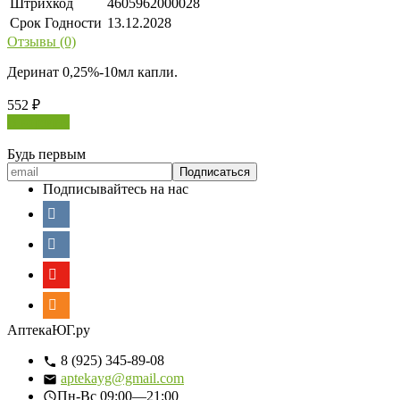
Штрихкод
4605962000028
Срок Годности
13.12.2028
Отзывы (0)
Деринат 0,25%-10мл капли.
552
₽
В корзину
Будь первым
Подписывайтесь на нас
АптекаЮГ.ру
8 (925) 345-89-08
aptekayg@gmail.com
Пн-Вс
09:00—21:00