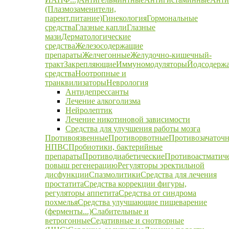
(Плазмозаменители,
парент.питание)
Гинекология
Гормональные
средства
Глазные капли
Глазные
мази
Дерматологические
средства
Железосодержащие
препараты
Желчегонные
Желудочно-кишечный-
тракт
Закрепляющие
Иммуномодуляторы
Йодсодерж
средства
Ноотропные и
транквилизаторы
Неврология
Антидепрессанты
Лечение алкоголизма
Нейролептик
Лечение никотиновой зависимости
Средства для улучшения работы мозга
Противоязвенные
Противорвотные
Противозачаточ
НПВС
Пробиотики, бактерийные
препараты
Противодиабетические
Противоастматич
повыш регенерацию
Регуляторы эректильной
дисфункции
Спазмолитики
Средства для лечения
простатита
Средства коррекции фигуры,
регуляторы аппетита
Средства от синдрома
похмелья
Средства улучшающие пищеварение
(ферменты...)
Слабительные и
ветрогонные
Седативные и снотворные