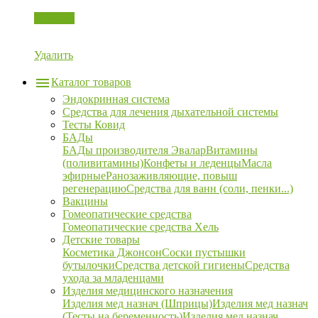
Корзина
Удалить
Каталог товаров
Эндокринная система
Средства для лечения дыхательной системы
Тесты Ковид
БАДы
БАДы производителя Эвалар
Витамины
(поливитамины)
Конфеты и леденцы
Масла
эфирные
Ранозаживляющие, повыш
регенерацию
Средства для ванн (соли, пенки...)
Вакцины
Гомеопатические средства
Гомеопатические средства Хель
Детские товары
Косметика Джонсон
Соски пустышки
бутылочки
Средства детской гигиены
Средства
ухода за младенцами
Изделия медицинского назначения
Изделия мед назнач (Шприцы)
Изделия мед назнач
(Тесты на беременность)
Изделия мед назнач