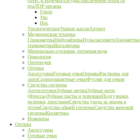
(ЦНС)
Сердечно-сосудистые
Лечение полости
рта
ЛОР органы
Горло
Ухо
Нос
Урологические
Ушные капли
Артрит
Медицинская техника
Глюкометры
Нибулайзеры
Пульсоксиметр
Тонометры
термометры
Ингаляторы
Минерально-столовая, питьевая вода
Онкология
Ортопедия
Оптика
Аксессуары
Готовые очки
Оправы
Растворы для
линз
Солнцезащитные очки
Футляр для очков
Средства гигиены
Антисептики
Зубные щетки
Зубные нити
(Флоссы)
Зубные пасты и порошки
Подгузники,
пеленки, простыни
Средства ухода за лицом и
телом
Средства общей гигиены
Средства женской
гигиены
Косметика
Ножницы
Оптика
Аксессуары
Готовые очки