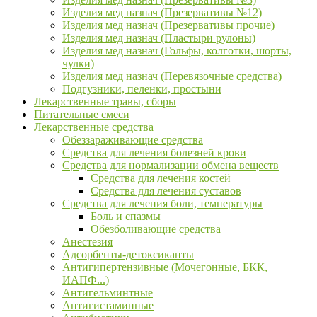
Изделия мед назнач (Презервативы №12)
Изделия мед назнач (Презервативы прочие)
Изделия мед назнач (Пластыри рулоны)
Изделия мед назнач (Гольфы, колготки, шорты,
чулки)
Изделия мед назнач (Перевязочные средства)
Подгузники, пеленки, простыни
Лекарственные травы, сборы
Питательные смеси
Лекарственные средства
Обеззараживающие средства
Средства для лечения болезней крови
Средства для нормализации обмена веществ
Средства для лечения костей
Средства для лечения суставов
Средства для лечения боли, температуры
Боль и спазмы
Обезболивающие средства
Анестезия
Адсорбенты-детоксиканты
Антигипертензивные (Мочегонные, БКК,
ИАПФ...)
Антигельминтные
Антигистаминные