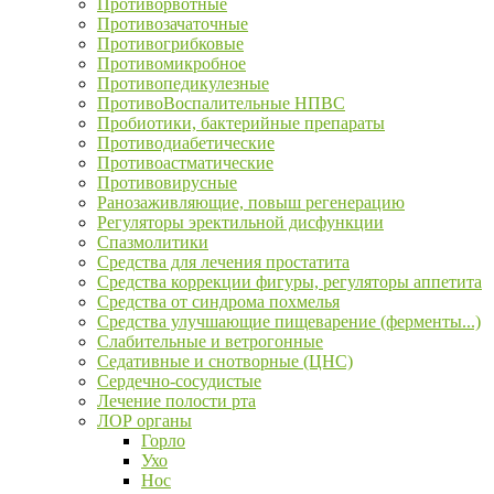
Противорвотные
Противозачаточные
Противогрибковые
Противомикробное
Противопедикулезные
ПротивоВоспалительные НПВС
Пробиотики, бактерийные препараты
Противодиабетические
Противоастматические
Противовирусные
Ранозаживляющие, повыш регенерацию
Регуляторы эректильной дисфункции
Спазмолитики
Средства для лечения простатита
Средства коррекции фигуры, регуляторы аппетита
Средства от синдрома похмелья
Средства улучшающие пищеварение (ферменты...)
Слабительные и ветрогонные
Седативные и снотворные (ЦНС)
Сердечно-сосудистые
Лечение полости рта
ЛОР органы
Горло
Ухо
Нос