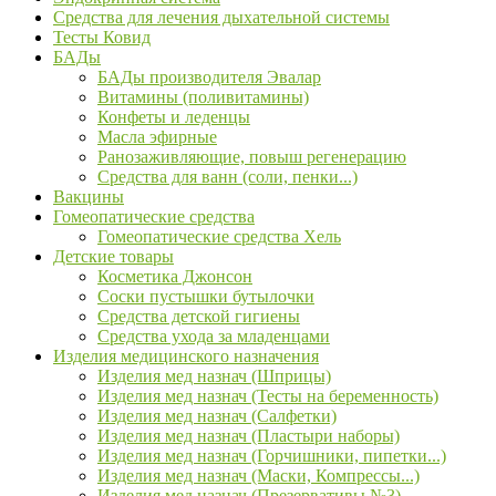
Средства для лечения дыхательной системы
Тесты Ковид
БАДы
БАДы производителя Эвалар
Витамины (поливитамины)
Конфеты и леденцы
Масла эфирные
Ранозаживляющие, повыш регенерацию
Средства для ванн (соли, пенки...)
Вакцины
Гомеопатические средства
Гомеопатические средства Хель
Детские товары
Косметика Джонсон
Соски пустышки бутылочки
Средства детской гигиены
Средства ухода за младенцами
Изделия медицинского назначения
Изделия мед назнач (Шприцы)
Изделия мед назнач (Тесты на беременность)
Изделия мед назнач (Салфетки)
Изделия мед назнач (Пластыри наборы)
Изделия мед назнач (Горчишники, пипетки...)
Изделия мед назнач (Маски, Компрессы...)
Изделия мед назнач (Презервативы №3)