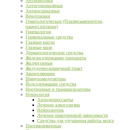
Антибиотики
Антигеморройные
Антипсориазные
Венотоники
Гематологические (Плазмозаменители,
парент.питание)
Гинекология
Гормональные средства
Глазные капли
Глазные мази
Дерматологические средства
Железосодержащие препараты
Желчегонные
Желудочно-кишечный-тракт
Закрепляющие
Иммуномодуляторы
Йодсодержащие средства
Ноотропные и транквилизаторы
Неврология
Антидепрессанты
Лечение алкоголизма
Нейролептик
Лечение никотиновой зависимости
Средства для улучшения работы мозга
Противоязвенные