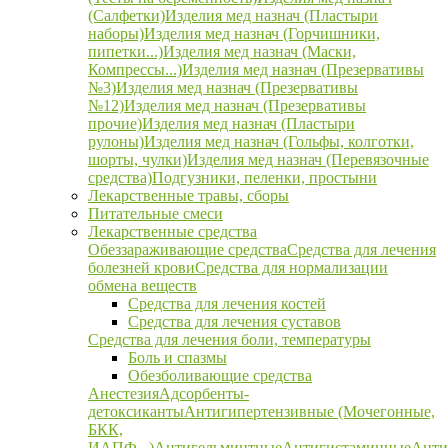
(Салфетки)
Изделия мед назнач (Пластыри
наборы)
Изделия мед назнач (Горчишники,
пипетки...)
Изделия мед назнач (Маски,
Компрессы...)
Изделия мед назнач (Презервативы
№3)
Изделия мед назнач (Презервативы
№12)
Изделия мед назнач (Презервативы
прочие)
Изделия мед назнач (Пластыри
рулоны)
Изделия мед назнач (Гольфы, колготки,
шорты, чулки)
Изделия мед назнач (Перевязочные
средства)
Подгузники, пеленки, простыни
Лекарственные травы, сборы
Питательные смеси
Лекарственные средства
Обеззараживающие средства
Средства для лечения
болезней крови
Средства для нормализации
обмена веществ
Средства для лечения костей
Средства для лечения суставов
Средства для лечения боли, температуры
Боль и спазмы
Обезболивающие средства
Анестезия
Адсорбенты-
детоксиканты
Антигипертензивные (Мочегонные,
БКК,
ИАПФ...)
Антигельминтные
Антигистаминные
Анти