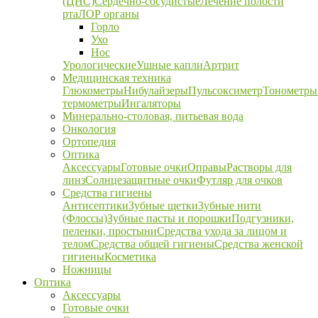
(ЦНС)
Сердечно-сосудистые
Лечение полости
рта
ЛОР органы
Горло
Ухо
Нос
Урологические
Ушные капли
Артрит
Медицинская техника
Глюкометры
Нибулайзеры
Пульсоксиметр
Тонометры
термометры
Ингаляторы
Минерально-столовая, питьевая вода
Онкология
Ортопедия
Оптика
Аксессуары
Готовые очки
Оправы
Растворы для
линз
Солнцезащитные очки
Футляр для очков
Средства гигиены
Антисептики
Зубные щетки
Зубные нити
(Флоссы)
Зубные пасты и порошки
Подгузники,
пеленки, простыни
Средства ухода за лицом и
телом
Средства общей гигиены
Средства женской
гигиены
Косметика
Ножницы
Оптика
Аксессуары
Готовые очки