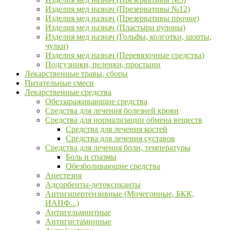
Изделия мед назнач (Презервативы №12)
Изделия мед назнач (Презервативы прочие)
Изделия мед назнач (Пластыри рулоны)
Изделия мед назнач (Гольфы, колготки, шорты,
чулки)
Изделия мед назнач (Перевязочные средства)
Подгузники, пеленки, простыни
Лекарственные травы, сборы
Питательные смеси
Лекарственные средства
Обеззараживающие средства
Средства для лечения болезней крови
Средства для нормализации обмена веществ
Средства для лечения костей
Средства для лечения суставов
Средства для лечения боли, температуры
Боль и спазмы
Обезболивающие средства
Анестезия
Адсорбенты-детоксиканты
Антигипертензивные (Мочегонные, БКК,
ИАПФ...)
Антигельминтные
Антигистаминные