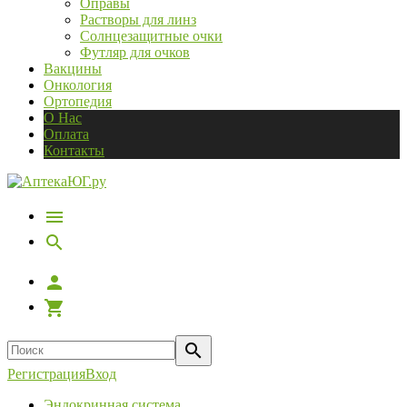
Оправы
Растворы для линз
Солнцезащитные очки
Футляр для очков
Вакцины
Онкология
Ортопедия
О Нас
Оплата
Контакты
Регистрация
Вход
Эндокринная система