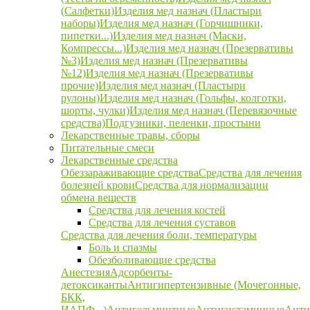
(Салфетки)
Изделия мед назнач (Пластыри
наборы)
Изделия мед назнач (Горчишники,
пипетки...)
Изделия мед назнач (Маски,
Компрессы...)
Изделия мед назнач (Презервативы
№3)
Изделия мед назнач (Презервативы
№12)
Изделия мед назнач (Презервативы
прочие)
Изделия мед назнач (Пластыри
рулоны)
Изделия мед назнач (Гольфы, колготки,
шорты, чулки)
Изделия мед назнач (Перевязочные
средства)
Подгузники, пеленки, простыни
Лекарственные травы, сборы
Питательные смеси
Лекарственные средства
Обеззараживающие средства
Средства для лечения
болезней крови
Средства для нормализации
обмена веществ
Средства для лечения костей
Средства для лечения суставов
Средства для лечения боли, температуры
Боль и спазмы
Обезболивающие средства
Анестезия
Адсорбенты-
детоксиканты
Антигипертензивные (Мочегонные,
БКК,
ИАПФ...)
Антигельминтные
Антигистаминные
Анти