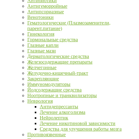
Антибиотики
Антигеморройные
Антипсориазные
Венотоники
Гематологические (Плазмозаменители,
парент.питание)
Гинекология
Гормональные средства
Глазные капли
Глазные мази
Дерматологические средства
Железосодержащие препараты
Желчегонные
Желудочно-кишечный-тракт
Закрепляющие
Иммуномодуляторы
Йодсодержащие средства
Ноотропные и транквилизаторы
Неврология
Антидепрессанты
Лечение алкоголизма
Нейролептик
Лечение никотиновой зависимости
Средства для улучшения работы мозга
Противоязвенные