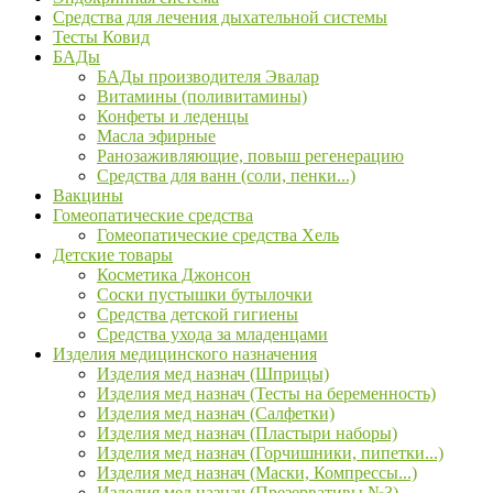
Средства для лечения дыхательной системы
Тесты Ковид
БАДы
БАДы производителя Эвалар
Витамины (поливитамины)
Конфеты и леденцы
Масла эфирные
Ранозаживляющие, повыш регенерацию
Средства для ванн (соли, пенки...)
Вакцины
Гомеопатические средства
Гомеопатические средства Хель
Детские товары
Косметика Джонсон
Соски пустышки бутылочки
Средства детской гигиены
Средства ухода за младенцами
Изделия медицинского назначения
Изделия мед назнач (Шприцы)
Изделия мед назнач (Тесты на беременность)
Изделия мед назнач (Салфетки)
Изделия мед назнач (Пластыри наборы)
Изделия мед назнач (Горчишники, пипетки...)
Изделия мед назнач (Маски, Компрессы...)
Изделия мед назнач (Презервативы №3)