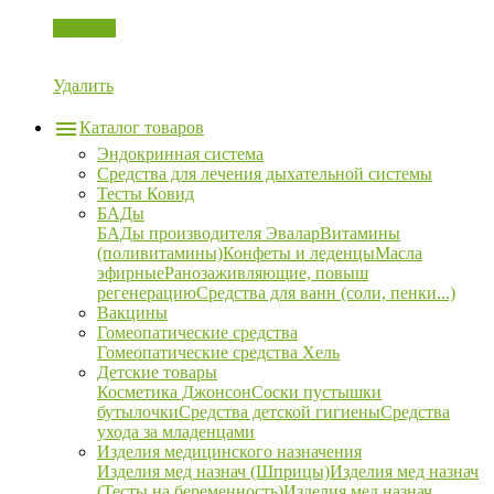
Корзина
Удалить
Каталог товаров
Эндокринная система
Средства для лечения дыхательной системы
Тесты Ковид
БАДы
БАДы производителя Эвалар
Витамины
(поливитамины)
Конфеты и леденцы
Масла
эфирные
Ранозаживляющие, повыш
регенерацию
Средства для ванн (соли, пенки...)
Вакцины
Гомеопатические средства
Гомеопатические средства Хель
Детские товары
Косметика Джонсон
Соски пустышки
бутылочки
Средства детской гигиены
Средства
ухода за младенцами
Изделия медицинского назначения
Изделия мед назнач (Шприцы)
Изделия мед назнач
(Тесты на беременность)
Изделия мед назнач