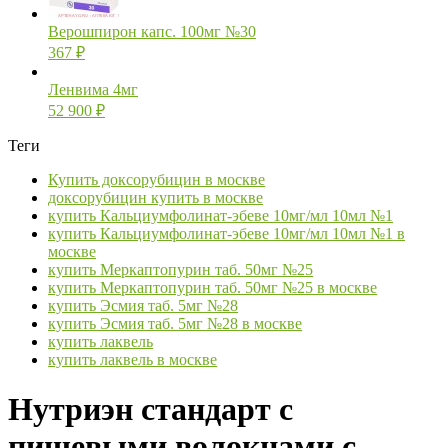
Верошпирон капс. 100мг №30
367
₽
Ленвима 4мг
52 900
₽
Теги
Купить доксорубицин в москве
доксорубицин купить в москве
купить Кальциумфолинат-эбеве 10мг/мл 10мл №1
купить Кальциумфолинат-эбеве 10мг/мл 10мл №1 в
москве
купить Меркаптопурин таб. 50мг №25
купить Меркаптопурин таб. 50мг №25 в москве
купить Эсмия таб. 5мг №28
купить Эсмия таб. 5мг №28 в москве
купить лаквель
купить лаквель в москве
Нутриэн стандарт с
пищевыми волокнами с