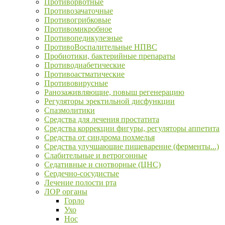
Противорвотные
Противозачаточные
Противогрибковые
Противомикробное
Противопедикулезные
ПротивоВоспалительные НПВС
Пробиотики, бактерийные препараты
Противодиабетические
Противоастматические
Противовирусные
Ранозаживляющие, повыш регенерацию
Регуляторы эректильной дисфункции
Спазмолитики
Средства для лечения простатита
Средства коррекции фигуры, регуляторы аппетита
Средства от синдрома похмелья
Средства улучшающие пищеварение (ферменты...)
Слабительные и ветрогонные
Седативные и снотворные (ЦНС)
Сердечно-сосудистые
Лечение полости рта
ЛОР органы
Горло
Ухо
Нос