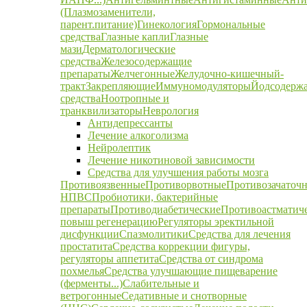
(Плазмозаменители,
парент.питание)
Гинекология
Гормональные
средства
Глазные капли
Глазные
мази
Дерматологические
средства
Железосодержащие
препараты
Желчегонные
Желудочно-кишечный-
тракт
Закрепляющие
Иммуномодуляторы
Йодсодерж
средства
Ноотропные и
транквилизаторы
Неврология
Антидепрессанты
Лечение алкоголизма
Нейролептик
Лечение никотиновой зависимости
Средства для улучшения работы мозга
Противоязвенные
Противорвотные
Противозачаточ
НПВС
Пробиотики, бактерийные
препараты
Противодиабетические
Противоастматич
повыш регенерацию
Регуляторы эректильной
дисфункции
Спазмолитики
Средства для лечения
простатита
Средства коррекции фигуры,
регуляторы аппетита
Средства от синдрома
похмелья
Средства улучшающие пищеварение
(ферменты...)
Слабительные и
ветрогонные
Седативные и снотворные