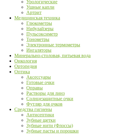
Урологические
Ушные капли
Артрит
Медицинская техника
Глюкометры
Нибулайзеры
Пульсоксиметр
Тонометры
Электронные термометры
Ингаляторы
Минерально-столовая, питьевая вода
Онкология
Ортопедия
Оптика
Аксессуары
Готовые очки
Оправы
Растворы для линз
Солнцезащитные очки
Футляр для очков
Средства гигиены
Антисептики
Зубные щетки
Зубные нити (Флоссы)
Зубные пасты и порошки