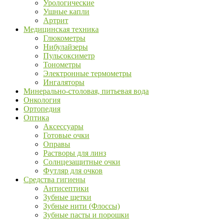
Урологические
Ушные капли
Артрит
Медицинская техника
Глюкометры
Нибулайзеры
Пульсоксиметр
Тонометры
Электронные термометры
Ингаляторы
Минерально-столовая, питьевая вода
Онкология
Ортопедия
Оптика
Аксессуары
Готовые очки
Оправы
Растворы для линз
Солнцезащитные очки
Футляр для очков
Средства гигиены
Антисептики
Зубные щетки
Зубные нити (Флоссы)
Зубные пасты и порошки