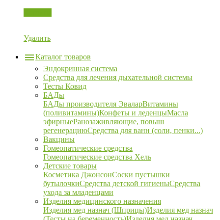
Корзина
Удалить
Каталог товаров
Эндокринная система
Средства для лечения дыхательной системы
Тесты Ковид
БАДы
БАДы производителя Эвалар
Витамины
(поливитамины)
Конфеты и леденцы
Масла
эфирные
Ранозаживляющие, повыш
регенерацию
Средства для ванн (соли, пенки...)
Вакцины
Гомеопатические средства
Гомеопатические средства Хель
Детские товары
Косметика Джонсон
Соски пустышки
бутылочки
Средства детской гигиены
Средства
ухода за младенцами
Изделия медицинского назначения
Изделия мед назнач (Шприцы)
Изделия мед назнач
(Тесты на беременность)
Изделия мед назнач