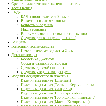
Средства для лечения дыхательной системы
Тесты Ковид
БАДы
БАДы производителя Эвалар
Витамины (поливитамины)
Конфеты и леденцы
Масла эфирные
Ранозаживляющие, повыш регенерацию
Средства для ванн (соли, пенки...)
Вакцины
Гомеопатические средства
Гомеопатические средства Хель
Детские товары
Косметика Джонсон
Соски пустышки бутылочки
Средства детской гигиены
Средства ухода за младенцами
Изделия медицинского назначения
Изделия мед назнач (Шприцы)
Изделия мед назнач (Тесты на беременность)
Изделия мед назнач (Салфетки)
Изделия мед назнач (Пластыри наборы)
Изделия мед назнач (Горчишники, пипетки...)
Изделия мед назнач (Маски, Компрессы...)
Изделия мед назнач (Презервативы №3)