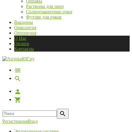
Оправы
Растворы для линз
Солнцезащитные очки
Футляр для очков
Вакцины
Онкология
Ортопедия
О Нас
Оплата
Контакты
Регистрация
Вход
Эндокринная система