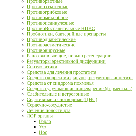
Противорвотные
Противозачаточные
Противогрибковые
Противомикробное
Противопедикулезные
ПротивоВоспалительные НПВС
Пробиотики, бактерийные препараты
Противодиабетические
Противоастматические
Противовирусные
Ранозаживляющие, повыш регенерацию
Регуляторы эректильной дисфункции
Спазмолитики
Средства для лечения простатита
Средства коррекции фигуры, регуляторы аппетита
Средства от синдрома похмелья
Средства улучшающие пищеварение (ферменты...)
Слабительные и ветрогонные
Седативные и снотворные (ЦНС)
Сердечно-сосудистые
Лечение полости рта
ЛОР органы
Горло
Ухо
Нос