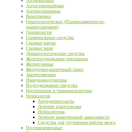
Антибиотики
Антигеморройные
Антипсориазные
Венотоники
Гематологические (Плазмозаменители,
парент.питание)
Гинекология
Гормональные средства
Глазные капли
Глазные мази
Дерматологические средства
Железосодержащие препараты
Желчегонные
Желудочно-кишечный-тракт
Закрепляющие
Иммуномодуляторы
Йодсодержащие средства
Ноотропные и транквилизаторы
Неврология
Антидепрессанты
Лечение алкоголизма
Нейролептик
Лечение никотиновой зависимости
Средства для улучшения работы мозга
Противоязвенные