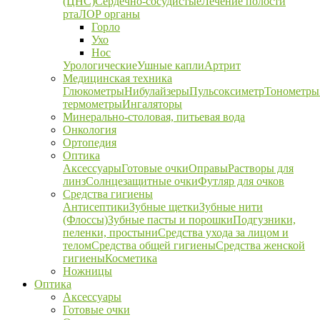
(ЦНС)
Сердечно-сосудистые
Лечение полости
рта
ЛОР органы
Горло
Ухо
Нос
Урологические
Ушные капли
Артрит
Медицинская техника
Глюкометры
Нибулайзеры
Пульсоксиметр
Тонометры
термометры
Ингаляторы
Минерально-столовая, питьевая вода
Онкология
Ортопедия
Оптика
Аксессуары
Готовые очки
Оправы
Растворы для
линз
Солнцезащитные очки
Футляр для очков
Средства гигиены
Антисептики
Зубные щетки
Зубные нити
(Флоссы)
Зубные пасты и порошки
Подгузники,
пеленки, простыни
Средства ухода за лицом и
телом
Средства общей гигиены
Средства женской
гигиены
Косметика
Ножницы
Оптика
Аксессуары
Готовые очки