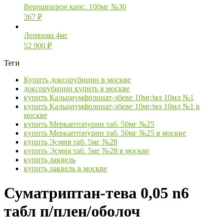
Верошпирон капс. 100мг №30
367
₽
Ленвима 4мг
52 900
₽
Теги
Купить доксорубицин в москве
доксорубицин купить в москве
купить Кальциумфолинат-эбеве 10мг/мл 10мл №1
купить Кальциумфолинат-эбеве 10мг/мл 10мл №1 в
москве
купить Меркаптопурин таб. 50мг №25
купить Меркаптопурин таб. 50мг №25 в москве
купить Эсмия таб. 5мг №28
купить Эсмия таб. 5мг №28 в москве
купить лаквель
купить лаквель в москве
Суматриптан-тева 0,05 n6
табл п/плен/оболоч