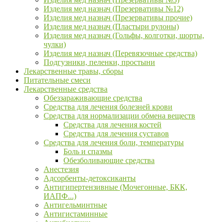
Изделия мед назнач (Презервативы №12)
Изделия мед назнач (Презервативы прочие)
Изделия мед назнач (Пластыри рулоны)
Изделия мед назнач (Гольфы, колготки, шорты,
чулки)
Изделия мед назнач (Перевязочные средства)
Подгузники, пеленки, простыни
Лекарственные травы, сборы
Питательные смеси
Лекарственные средства
Обеззараживающие средства
Средства для лечения болезней крови
Средства для нормализации обмена веществ
Средства для лечения костей
Средства для лечения суставов
Средства для лечения боли, температуры
Боль и спазмы
Обезболивающие средства
Анестезия
Адсорбенты-детоксиканты
Антигипертензивные (Мочегонные, БКК,
ИАПФ...)
Антигельминтные
Антигистаминные