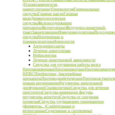
(Плазмозаменители,
парент.питание)
Гинекология
Гормональные
средства
Глазные капли
Глазные
мази
Дерматологические
средства
Железосодержащие
препараты
Желчегонные
Желудочно-кишечный-
тракт
Закрепляющие
Иммуномодуляторы
Йодсодерж
средства
Ноотропные и
транквилизаторы
Неврология
Антидепрессанты
Лечение алкоголизма
Нейролептик
Лечение никотиновой зависимости
Средства для улучшения работы мозга
Противоязвенные
Противорвотные
Противозачаточ
НПВС
Пробиотики, бактерийные
препараты
Противодиабетические
Противоастматич
повыш регенерацию
Регуляторы эректильной
дисфункции
Спазмолитики
Средства для лечения
простатита
Средства коррекции фигуры,
регуляторы аппетита
Средства от синдрома
похмелья
Средства улучшающие пищеварение
(ферменты...)
Слабительные и
ветрогонные
Седативные и снотворные