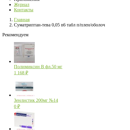
Журнал
Контакты
Главная
Суматриптан-тева 0,05 n6 табл п/плен/оболоч
Рекомендуем
Полимиксин В фл.50 мг
1 168
₽
Зенлистик 200мг №14
0
₽