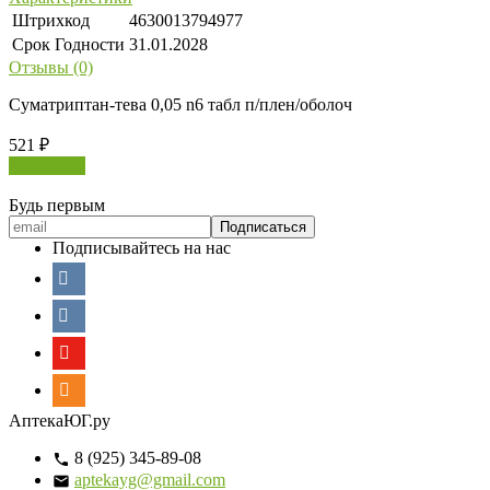
Штрихкод
4630013794977
Срок Годности
31.01.2028
Отзывы (0)
Суматриптан-тева 0,05 n6 табл п/плен/оболоч
521
₽
В корзину
Будь первым
Подписывайтесь на нас
АптекаЮГ.ру
8 (925) 345-89-08
aptekayg@gmail.com