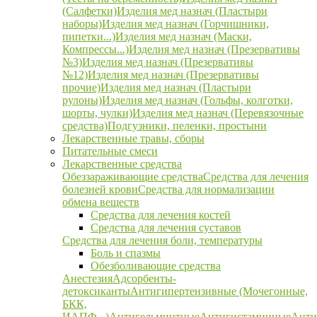
(Салфетки)
Изделия мед назнач (Пластыри
наборы)
Изделия мед назнач (Горчишники,
пипетки...)
Изделия мед назнач (Маски,
Компрессы...)
Изделия мед назнач (Презервативы
№3)
Изделия мед назнач (Презервативы
№12)
Изделия мед назнач (Презервативы
прочие)
Изделия мед назнач (Пластыри
рулоны)
Изделия мед назнач (Гольфы, колготки,
шорты, чулки)
Изделия мед назнач (Перевязочные
средства)
Подгузники, пеленки, простыни
Лекарственные травы, сборы
Питательные смеси
Лекарственные средства
Обеззараживающие средства
Средства для лечения
болезней крови
Средства для нормализации
обмена веществ
Средства для лечения костей
Средства для лечения суставов
Средства для лечения боли, температуры
Боль и спазмы
Обезболивающие средства
Анестезия
Адсорбенты-
детоксиканты
Антигипертензивные (Мочегонные,
БКК,
ИАПФ...)
Антигельминтные
Антигистаминные
Анти