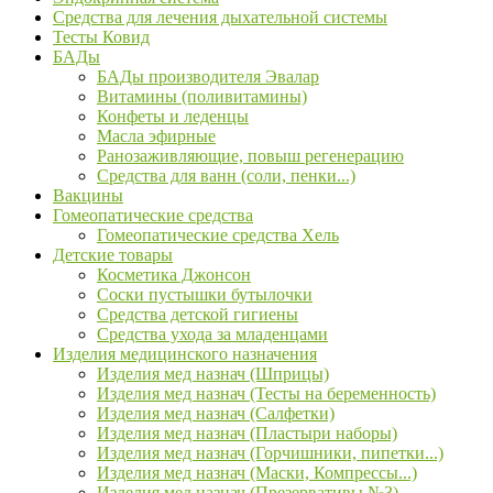
Средства для лечения дыхательной системы
Тесты Ковид
БАДы
БАДы производителя Эвалар
Витамины (поливитамины)
Конфеты и леденцы
Масла эфирные
Ранозаживляющие, повыш регенерацию
Средства для ванн (соли, пенки...)
Вакцины
Гомеопатические средства
Гомеопатические средства Хель
Детские товары
Косметика Джонсон
Соски пустышки бутылочки
Средства детской гигиены
Средства ухода за младенцами
Изделия медицинского назначения
Изделия мед назнач (Шприцы)
Изделия мед назнач (Тесты на беременность)
Изделия мед назнач (Салфетки)
Изделия мед назнач (Пластыри наборы)
Изделия мед назнач (Горчишники, пипетки...)
Изделия мед назнач (Маски, Компрессы...)
Изделия мед назнач (Презервативы №3)