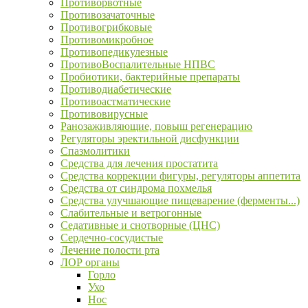
Противорвотные
Противозачаточные
Противогрибковые
Противомикробное
Противопедикулезные
ПротивоВоспалительные НПВС
Пробиотики, бактерийные препараты
Противодиабетические
Противоастматические
Противовирусные
Ранозаживляющие, повыш регенерацию
Регуляторы эректильной дисфункции
Спазмолитики
Средства для лечения простатита
Средства коррекции фигуры, регуляторы аппетита
Средства от синдрома похмелья
Средства улучшающие пищеварение (ферменты...)
Слабительные и ветрогонные
Седативные и снотворные (ЦНС)
Сердечно-сосудистые
Лечение полости рта
ЛОР органы
Горло
Ухо
Нос