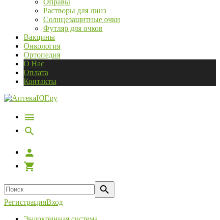
Оправы
Растворы для линз
Солнцезащитные очки
Футляр для очков
Вакцины
Онкология
Ортопедия
О Нас
Оплата
Контакты
Регистрация
Вход
Эндокринная система