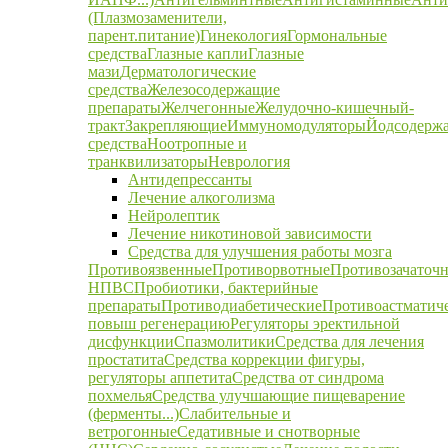
(Плазмозаменители,
парент.питание)
Гинекология
Гормональные
средства
Глазные капли
Глазные
мази
Дерматологические
средства
Железосодержащие
препараты
Желчегонные
Желудочно-кишечный-
тракт
Закрепляющие
Иммуномодуляторы
Йодсодерж
средства
Ноотропные и
транквилизаторы
Неврология
Антидепрессанты
Лечение алкоголизма
Нейролептик
Лечение никотиновой зависимости
Средства для улучшения работы мозга
Противоязвенные
Противорвотные
Противозачаточ
НПВС
Пробиотики, бактерийные
препараты
Противодиабетические
Противоастматич
повыш регенерацию
Регуляторы эректильной
дисфункции
Спазмолитики
Средства для лечения
простатита
Средства коррекции фигуры,
регуляторы аппетита
Средства от синдрома
похмелья
Средства улучшающие пищеварение
(ферменты...)
Слабительные и
ветрогонные
Седативные и снотворные