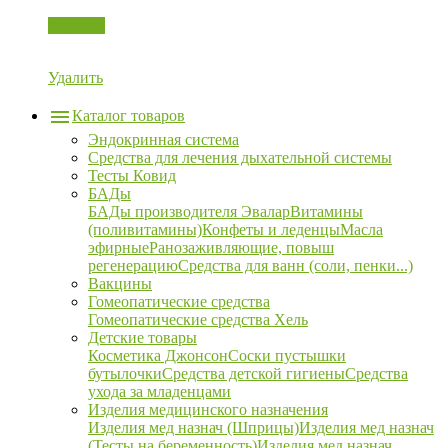
Корзина
Удалить
Каталог товаров
Эндокринная система
Средства для лечения дыхательной системы
Тесты Ковид
БАДы
БАДы производителя Эвалар
Витамины
(поливитамины)
Конфеты и леденцы
Масла
эфирные
Ранозаживляющие, повыш
регенерацию
Средства для ванн (соли, пенки...)
Вакцины
Гомеопатические средства
Гомеопатические средства Хель
Детские товары
Косметика Джонсон
Соски пустышки
бутылочки
Средства детской гигиены
Средства
ухода за младенцами
Изделия медицинского назначения
Изделия мед назнач (Шприцы)
Изделия мед назнач
(Тесты на беременность)
Изделия мед назнач