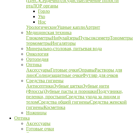
(ЦНС)
Сердечно-сосудистые
Лечение полости
рта
ЛОР органы
Горло
Ухо
Нос
Урологические
Ушные капли
Артрит
Медицинская техника
Глюкометры
Нибулайзеры
Пульсоксиметр
Тонометры
термометры
Ингаляторы
Минерально-столовая, питьевая вода
Онкология
Ортопедия
Оптика
Аксессуары
Готовые очки
Оправы
Растворы для
линз
Солнцезащитные очки
Футляр для очков
Средства гигиены
Антисептики
Зубные щетки
Зубные нити
(Флоссы)
Зубные пасты и порошки
Подгузники,
пеленки, простыни
Средства ухода за лицом и
телом
Средства общей гигиены
Средства женской
гигиены
Косметика
Ножницы
Оптика
Аксессуары
Готовые очки