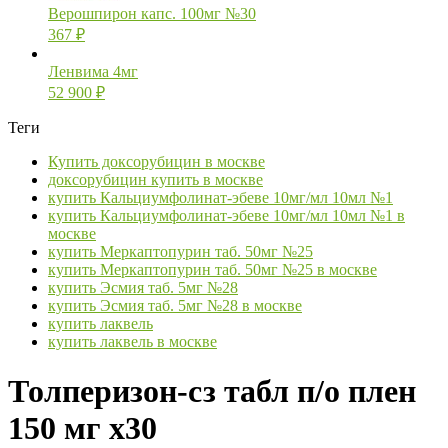
Верошпирон капс. 100мг №30
367
₽
Ленвима 4мг
52 900
₽
Теги
Купить доксорубицин в москве
доксорубицин купить в москве
купить Кальциумфолинат-эбеве 10мг/мл 10мл №1
купить Кальциумфолинат-эбеве 10мг/мл 10мл №1 в
москве
купить Меркаптопурин таб. 50мг №25
купить Меркаптопурин таб. 50мг №25 в москве
купить Эсмия таб. 5мг №28
купить Эсмия таб. 5мг №28 в москве
купить лаквель
купить лаквель в москве
Толперизон-сз табл п/о плен
150 мг х30