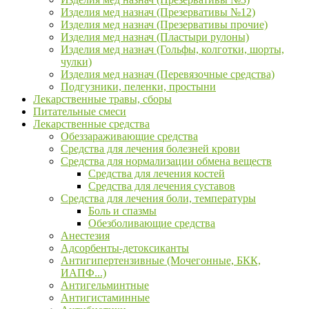
Изделия мед назнач (Презервативы №12)
Изделия мед назнач (Презервативы прочие)
Изделия мед назнач (Пластыри рулоны)
Изделия мед назнач (Гольфы, колготки, шорты,
чулки)
Изделия мед назнач (Перевязочные средства)
Подгузники, пеленки, простыни
Лекарственные травы, сборы
Питательные смеси
Лекарственные средства
Обеззараживающие средства
Средства для лечения болезней крови
Средства для нормализации обмена веществ
Средства для лечения костей
Средства для лечения суставов
Средства для лечения боли, температуры
Боль и спазмы
Обезболивающие средства
Анестезия
Адсорбенты-детоксиканты
Антигипертензивные (Мочегонные, БКК,
ИАПФ...)
Антигельминтные
Антигистаминные