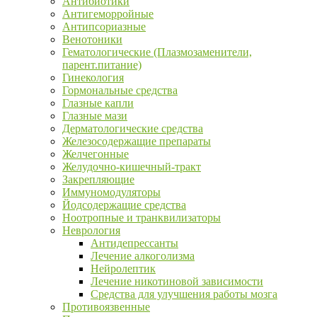
Антибиотики
Антигеморройные
Антипсориазные
Венотоники
Гематологические (Плазмозаменители,
парент.питание)
Гинекология
Гормональные средства
Глазные капли
Глазные мази
Дерматологические средства
Железосодержащие препараты
Желчегонные
Желудочно-кишечный-тракт
Закрепляющие
Иммуномодуляторы
Йодсодержащие средства
Ноотропные и транквилизаторы
Неврология
Антидепрессанты
Лечение алкоголизма
Нейролептик
Лечение никотиновой зависимости
Средства для улучшения работы мозга
Противоязвенные