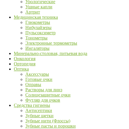
Урологические
Ушные капли
Артрит
Медицинская техника
Глюкометры
Нибулайзеры
Пульсоксиметр
Тонометры
Электронные термометры
Ингаляторы
Минерально-столовая, питьевая вода
Онкология
Ортопедия
Оптика
Аксессуары
Готовые очки
Оправы
Растворы для линз
Солнцезащитные очки
Футляр для очков
Средства гигиены
Антисептики
Зубные щетки
Зубные нити (Флоссы)
Зубные пасты и порошки