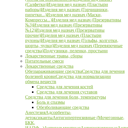
(Салфетки)
Изделия мед назнач (Пластыри
наборы)
Изделия мед назнач (Горчишники,
пипетки...)
Изделия мед назнач (Маски,
Компрессы...)
Изделия мед назнач (Презервативы
№3)
Изделия мед назнач (Презервативы
№12)
Изделия мед назнач (Презервативы
прочие)
Изделия мед назнач (Пластыри
рулоны)
Изделия мед назнач (Гольфы, колготки,
шорты, чулки)
Изделия мед назнач (Перевязочные
средства)
Подгузники, пеленки, простыни
Лекарственные травы, сборы
Питательные смеси
Лекарственные средства
Обеззараживающие средства
Средства для лечения
болезней крови
Средства для нормализации
обмена веществ
Средства для лечения костей
Средства для лечения суставов
Средства для лечения боли, температуры
Боль и спазмы
Обезболивающие средства
Анестезия
Адсорбенты-
детоксиканты
Антигипертензивные (Мочегонные,
БКК,
ИАПФ...)
Антигельминтные
Антигистаминные
Анти