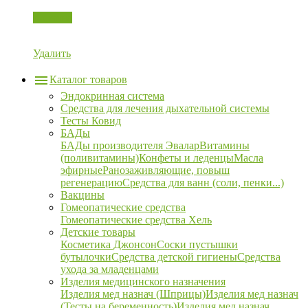
Корзина
Удалить
Каталог товаров
Эндокринная система
Средства для лечения дыхательной системы
Тесты Ковид
БАДы
БАДы производителя Эвалар
Витамины
(поливитамины)
Конфеты и леденцы
Масла
эфирные
Ранозаживляющие, повыш
регенерацию
Средства для ванн (соли, пенки...)
Вакцины
Гомеопатические средства
Гомеопатические средства Хель
Детские товары
Косметика Джонсон
Соски пустышки
бутылочки
Средства детской гигиены
Средства
ухода за младенцами
Изделия медицинского назначения
Изделия мед назнач (Шприцы)
Изделия мед назнач
(Тесты на беременность)
Изделия мед назнач