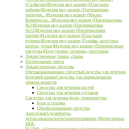
(Салфетки)
Изделия мед назнач (Пластыри
наборы)
Изделия мед назнач (Горчишники,
пипетки...)
Изделия мед назнач (Маски,
Компрессы...)
Изделия мед назнач (Презервативы
№3)
Изделия мед назнач (Презервативы
№12)
Изделия мед назнач (Презервативы
прочие)
Изделия мед назнач (Пластыри
рулоны)
Изделия мед назнач (Гольфы, колготки,
шорты, чулки)
Изделия мед назнач (Перевязочные
средства)
Подгузники, пеленки, простыни
Лекарственные травы, сборы
Питательные смеси
Лекарственные средства
Обеззараживающие средства
Средства для лечения
болезней крови
Средства для нормализации
обмена веществ
Средства для лечения костей
Средства для лечения суставов
Средства для лечения боли, температуры
Боль и спазмы
Обезболивающие средства
Анестезия
Адсорбенты-
детоксиканты
Антигипертензивные (Мочегонные,
БКК,
ИАПФ...)
Антигельминтные
Антигистаминные
Анти