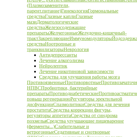
(Плазмозаменители,
парент.питание)
Гинекология
Гормональные
средства
Глазные капли
Глазные
мази
Дерматологические
средства
Железосодержащие
препараты
Желчегонные
Желудочно-кишечный-
тракт
Закрепляющие
Иммуномодуляторы
Йодсодерж
средства
Ноотропные и
транквилизаторы
Неврология
Антидепрессанты
Лечение алкоголизма
Нейролептик
Лечение никотиновой зависимости
Средства для улучшения работы мозга
Противоязвенные
Противорвотные
Противозачаточ
НПВС
Пробиотики, бактерийные
препараты
Противодиабетические
Противоастматич
повыш регенерацию
Регуляторы эректильной
дисфункции
Спазмолитики
Средства для лечения
простатита
Средства коррекции фигуры,
регуляторы аппетита
Средства от синдрома
похмелья
Средства улучшающие пищеварение
(ферменты...)
Слабительные и
ветрогонные
Седативные и снотворные