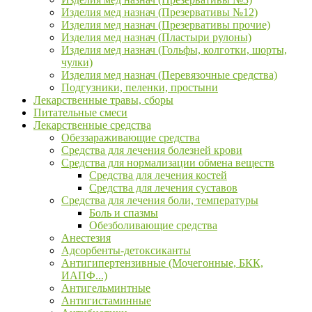
Изделия мед назнач (Презервативы №12)
Изделия мед назнач (Презервативы прочие)
Изделия мед назнач (Пластыри рулоны)
Изделия мед назнач (Гольфы, колготки, шорты,
чулки)
Изделия мед назнач (Перевязочные средства)
Подгузники, пеленки, простыни
Лекарственные травы, сборы
Питательные смеси
Лекарственные средства
Обеззараживающие средства
Средства для лечения болезней крови
Средства для нормализации обмена веществ
Средства для лечения костей
Средства для лечения суставов
Средства для лечения боли, температуры
Боль и спазмы
Обезболивающие средства
Анестезия
Адсорбенты-детоксиканты
Антигипертензивные (Мочегонные, БКК,
ИАПФ...)
Антигельминтные
Антигистаминные