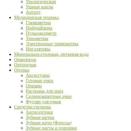
Урологические
Ушные капли
Артрит
Медицинская техника
Глюкометры
Нибулайзеры
Пульсоксиметр
Тонометры
Электронные термометры
Ингаляторы
Минерально-столовая, питьевая вода
Онкология
Ортопедия
Оптика
Аксессуары
Готовые очки
Оправы
Растворы для линз
Солнцезащитные очки
Футляр для очков
Средства гигиены
Антисептики
Зубные щетки
Зубные нити (Флоссы)
Зубные пасты и порошки