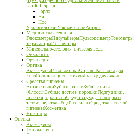
(ЦНС)
Сердечно-сосудистые
Лечение полости
рта
ЛОР органы
Горло
Ухо
Нос
Урологические
Ушные капли
Артрит
Медицинская техника
Глюкометры
Нибулайзеры
Пульсоксиметр
Тонометры
термометры
Ингаляторы
Минерально-столовая, питьевая вода
Онкология
Ортопедия
Оптика
Аксессуары
Готовые очки
Оправы
Растворы для
линз
Солнцезащитные очки
Футляр для очков
Средства гигиены
Антисептики
Зубные щетки
Зубные нити
(Флоссы)
Зубные пасты и порошки
Подгузники,
пеленки, простыни
Средства ухода за лицом и
телом
Средства общей гигиены
Средства женской
гигиены
Косметика
Ножницы
Оптика
Аксессуары
Готовые очки