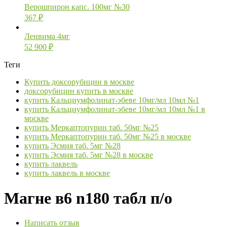
Верошпирон капс. 100мг №30
367
₽
Ленвима 4мг
52 900
₽
Теги
Купить доксорубицин в москве
доксорубицин купить в москве
купить Кальциумфолинат-эбеве 10мг/мл 10мл №1
купить Кальциумфолинат-эбеве 10мг/мл 10мл №1 в
москве
купить Меркаптопурин таб. 50мг №25
купить Меркаптопурин таб. 50мг №25 в москве
купить Эсмия таб. 5мг №28
купить Эсмия таб. 5мг №28 в москве
купить лаквель
купить лаквель в москве
Магне в6 n180 табл п/о
Написать отзыв