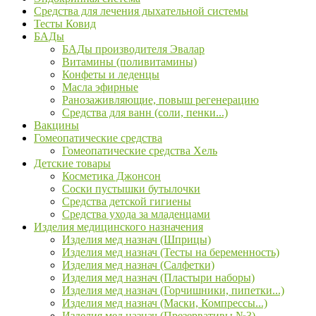
Средства для лечения дыхательной системы
Тесты Ковид
БАДы
БАДы производителя Эвалар
Витамины (поливитамины)
Конфеты и леденцы
Масла эфирные
Ранозаживляющие, повыш регенерацию
Средства для ванн (соли, пенки...)
Вакцины
Гомеопатические средства
Гомеопатические средства Хель
Детские товары
Косметика Джонсон
Соски пустышки бутылочки
Средства детской гигиены
Средства ухода за младенцами
Изделия медицинского назначения
Изделия мед назнач (Шприцы)
Изделия мед назнач (Тесты на беременность)
Изделия мед назнач (Салфетки)
Изделия мед назнач (Пластыри наборы)
Изделия мед назнач (Горчишники, пипетки...)
Изделия мед назнач (Маски, Компрессы...)
Изделия мед назнач (Презервативы №3)