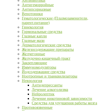
Антибиотики
Антигеморройные
Антипсориазные
Венотоники
Гематологические (Плазмозаменители,
парент.питание)
Гинекология
Гормональные средства
Глазные капли
Глазные мази
Дерматологические средства
Железосодержащие препараты
Желчегонные
Желудочно-кишечный-тракт
Закрепляющие
Иммуномодуляторы
Йодсодержащие средства
Ноотропные и транквилизаторы
Неврология
Антидепрессанты
Лечение алкоголизма
Нейролептик
Лечение никотиновой зависимости
Средства для улучшения работы мозга
Противоязвенные