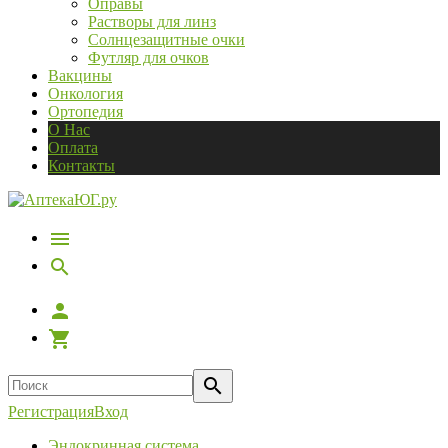
Оправы
Растворы для линз
Солнцезащитные очки
Футляр для очков
Вакцины
Онкология
Ортопедия
О Нас
Оплата
Контакты
Регистрация
Вход
Эндокринная система