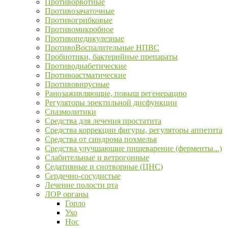
Противорвотные
Противозачаточные
Противогрибковые
Противомикробное
Противопедикулезные
ПротивоВоспалительные НПВС
Пробиотики, бактерийные препараты
Противодиабетические
Противоастматические
Противовирусные
Ранозаживляющие, повыш регенерацию
Регуляторы эректильной дисфункции
Спазмолитики
Средства для лечения простатита
Средства коррекции фигуры, регуляторы аппетита
Средства от синдрома похмелья
Средства улучшающие пищеварение (ферменты...)
Слабительные и ветрогонные
Седативные и снотворные (ЦНС)
Сердечно-сосудистые
Лечение полости рта
ЛОР органы
Горло
Ухо
Нос